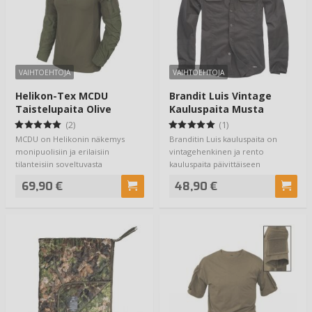
VAIHTOEHTOJA
VAIHTOEHTOJA
Helikon-Tex MCDU
Brandit Luis Vintage
Taistelupaita Olive
Kauluspaita Musta
(2)
(1)
MCDU on Helikonin näkemys
Branditin Luis kauluspaita on
monipuolisiin ja erilaisiin
vintagehenkinen ja rento
tilanteisiin soveltuvasta
kauluspaita päivittäiseen
taistelupaidasta. Ta…
käyttöön. Valmistet…
69,90 €
48,90 €