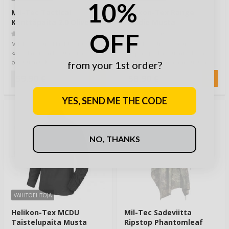
10%
Mil-Tec Tactical
Helikon-Tex Range
Kenttäpaita 2.0 Olive
Hoodie Musta
OFF
(0)
(0)
Mil-Tec Tactical Field Shirt 2.0 on
Range Hoodie on taktinen
kapealinjainen kenttäpaita, joka
huppari, jonka suunnittelusta
on suunniteltu toiminnalli…
vastaavat toiminta-ammuntaa
from your 1st order?
harrastavat exper…
59,90 €
58,90 €
YES, SEND ME THE CODE
NO, THANKS
VAIHTOEHTOJA
Helikon-Tex MCDU
Mil-Tec Sadeviitta
Taistelupaita Musta
Ripstop Phantomleaf