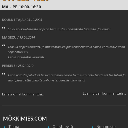
MA - PE 10:00-16:30
KOULUTTAJA
/ 25.12.2025
Erikoisjoukko-tasoista nopeaa toimitusta. Laadukkaita tuotteita. Jatkakaa!
MAGEZU
/ 15.04.2014
Todella nopea toimitus, jo muutaman kaupan tehneenä voin sanoa et toimitus vaan
nopeentunut :)
Asioin jatkosakin varmasti.
PERKELE
/ 25.01.2019
Aivan parasta palvelua! Uskomattoman nopea toimitus! Laatu tuotteita! Iso kiitos! Ja
suuri plussa että annatte kriha-veteraaneille alennusta!
Lue muiden kommentteja...
Lähetä omat kommenttisi...
MÖKKIMIES.COM
Tietoa
Ota yhteyttä
Noutopiste