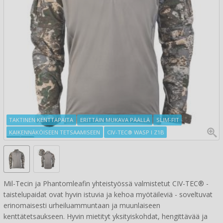
TAKTINEN KENTTÄPAITA
ERITTÄIN MUKAVA PÄÄLLÄ
SLIM-FIT
KAIKENNÄKÖISEEN TETSAAMISEEN
CIV-TEC® WASP I Z1B
Mil-Tecin ja Phantomleafin yhteistyössä valmistetut CIV-TEC® -
taistelupaidat ovat hyvin istuvia ja kehoa myötäileviä - soveltuvat
erinomaisesti urheiluammuntaan ja muunlaiseen
kenttätetsaukseen. Hyvin mietityt yksityiskohdat, hengittävää ja