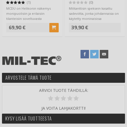
Wasp I Z3A
(1)
(0)
MCDU on Helikonin näkemys
Militanttisin speksein kasattu
monipuolisiin ja erilaisiin
sadeviitta, jonka johdannaisia on
tilanteisiin soveltuvasta
käytetty moninaisissa
taistelupaidasta. Ta…
konfrontaatio…
69,90 €
39,90 €
ARVOSTELE TÄMÄ TUOTE
ARVIOI TUOTE TÄHDILLÄ:
JA VOITA LAHJAKORTTI!
KYSY LISÄÄ TUOTTEESTA