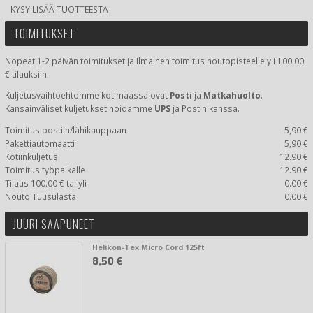
KYSY LISÄÄ TUOTTEESTA
TOIMITUKSET
Nopeat 1-2 päivän toimitukset ja Ilmainen toimitus noutopisteelle yli 100.00
€ tilauksiin.
Kuljetusvaihtoehtomme kotimaassa
ovat
Posti
ja
Matkahuolto
.
Kansainväliset kuljetukset hoidamme
UPS
ja Postin kanssa.
Toimitus postiin/lähikauppaan
5,90 €
Pakettiautomaatti
5,90 €
Kotiinkuljetus
12.90 €
Toimitus työpaikalle
12.90 €
Tilaus 100.00 € tai yli
0.00 €
Nouto Tuusulasta
0.00 €
JUURI SAAPUNEET
Helikon-Tex Micro Cord 125ft
8,50 €