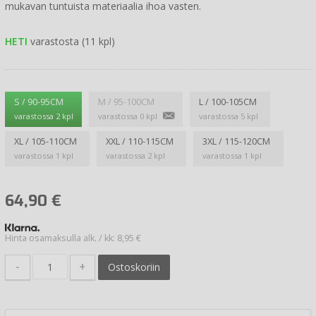
mukavan tuntuista materiaalia ihoa vasten.
HETI
varastosta (11 kpl)
S / 90-95CM
M / 95-100CM
L / 100-105CM
varastossa 2 kpl
varastossa 0 kpl
varastossa 5 kpl
XL / 105-110CM
XXL / 110-115CM
3XL / 115-120CM
varastossa 1 kpl
varastossa 2 kpl
varastossa 1 kpl
64,90
€
Hinta osamaksulla alk. / kk: 8,95 €
-
+
Ostoskoriin