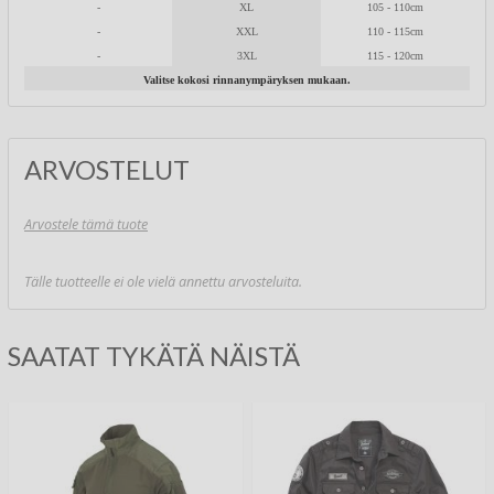
-
XL
105 - 110cm
-
XXL
110 - 115cm
-
3XL
115 - 120cm
Valitse kokosi rinnanympäryksen mukaan.
ARVOSTELUT
Arvostele tämä tuote
Tälle tuotteelle ei ole vielä annettu arvosteluita.
SAATAT TYKÄTÄ NÄISTÄ