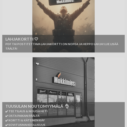
LAHJAKORTTI 🤍
PDF TAI POSTITETTAVA LAHJAKORTTI ON NOPEA JA HEPPO LAHJA! LUE LISÄÄ
TÄÄLTÄ!
TUUSULAN NOUTOMYYMÄLÄ 👌
✔️ TEE TILAUS & NOUDA HETI
✔️ OSTA PAIKAN PÄÄLTÄ
✔️ KORTTI & KÄTEINEN KÄY
✔️ SOVITUSMAHDOLLISUUS