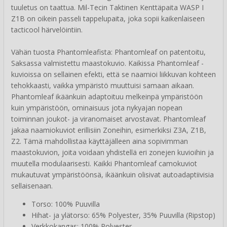
tuuletus on taattua. Mil-Tecin Taktinen Kenttäpaita WASP I
Z1B on oikein passeli tappelupaita, joka sopii kaikenlaiseen
tacticool härvelöintiin.
Vähän tuosta Phantomleafista: Phantomleaf on patentoitu,
Saksassa valmistettu maastokuvio. Kaikissa Phantomleaf -
kuvioissa on sellainen efekti, että se naamioi liikkuvan kohteen
tehokkaasti, vaikka ympäristö muuttuisi samaan aikaan.
Phantomleaf ikäänkuin adaptoituu melkeinpä ympäristöön
kuin ympäristöön, ominaisuus jota nykyajan nopean
toiminnan joukot- ja viranomaiset arvostavat. Phantomleaf
jakaa naamiokuviot erillisiin Zoneihin, esimerkiksi Z3A, Z1B,
Z2. Tämä mahdollistaa käyttäjälleen aina sopivimman
maastokuvion, joita voidaan yhdistellä eri zonejen kuvioihin ja
muutella modulaarisesti. Kaikki Phantomleaf camokuviot
mukautuvat ympäristöönsä, ikäänkuin olisivat autoadaptiivisia
sellaisenaan.
Torso: 100% Puuvilla
Hihat- ja ylätorso: 65% Polyester, 35% Puuvilla (Ripstop)
Verkkokangas: 100% Polyester