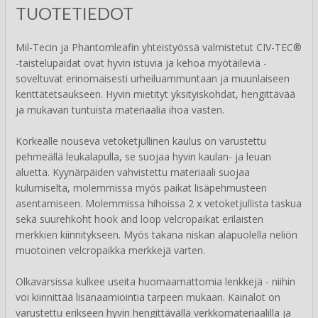
TUOTETIEDOT
Mil-Tecin ja Phantomleafin yhteistyössä valmistetut CIV-TEC®
-taistelupaidat ovat hyvin istuvia ja kehoa myötäileviä -
soveltuvat erinomaisesti urheiluammuntaan ja muunlaiseen
kenttätetsaukseen. Hyvin mietityt yksityiskohdat, hengittävää
ja mukavan tuntuista materiaalia ihoa vasten.
Korkealle nouseva vetoketjullinen kaulus on varustettu
pehmeällä leukalapulla, se suojaa hyvin kaulan- ja leuan
aluetta. Kyynärpäiden vahvistettu materiaali suojaa
kulumiselta, molemmissa myös paikat lisäpehmusteen
asentamiseen. Molemmissa hihoissa 2 x vetoketjullista taskua
sekä suurehkoht hook and loop velcropaikat erilaisten
merkkien kiinnitykseen. Myös takana niskan alapuolella neliön
muotoinen velcropaikka merkkejä varten.
Olkavarsissa kulkee useita huomaamattomia lenkkejä - niihin
voi kiinnittää lisänaamiointia tarpeen mukaan. Kainalot on
varustettu erikseen hyvin hengittävällä verkkomateriaalilla ja