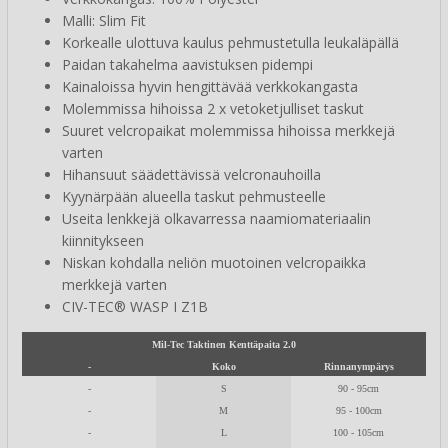
Malli: Slim Fit
Korkealle ulottuva kaulus pehmustetulla leukaläpällä
Paidan takahelma aavistuksen pidempi
Kainaloissa hyvin hengittävää verkkokangasta
Molemmissa hihoissa 2 x vetoketjulliset taskut
Suuret velcropaikat molemmissa hihoissa merkkejä
varten
Hihansuut säädettävissä velcronauhoilla
Kyynärpään alueella taskut pehmusteelle
Useita lenkkejä olkavarressa naamiomateriaalin
kiinnitykseen
Niskan kohdalla neliön muotoinen velcropaikka
merkkejä varten
CIV-TEC® WASP I Z1B
Mil-Tec Taktinen Kenttäpaita 2.0
-
Koko
Rinnanympärys
-
S
90 - 95cm
-
M
95 - 100cm
-
L
100 - 105cm