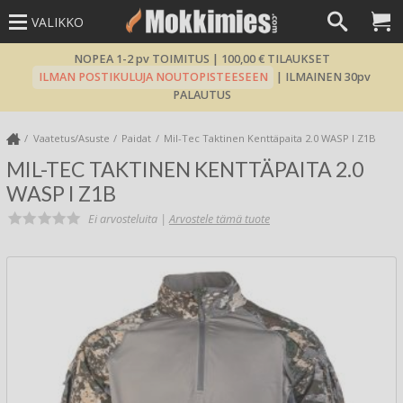
VALIKKO
NOPEA 1-2 pv TOIMITUS | 100,00 € TILAUKSET
ILMAN POSTIKULUJA NOUTOPISTEESEEN
| ILMAINEN 30pv
PALAUTUS
Vaatetus/Asuste
Paidat
Mil-Tec Taktinen Kenttäpaita 2.0 WASP I Z1B
MIL-TEC TAKTINEN KENTTÄPAITA 2.0
WASP I Z1B
Ei arvosteluita |
Arvostele tämä tuote