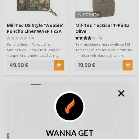
VAIHTOEHTOJA
Mil-Tec US Style 'Woobie'
Mil-Tec Tactical T-Paita
Poncho Liner WASP I Z3A
Olive
(0)
(3)
Poncho liner, "Woobie" on
Taktisiin tilanteisiin soveltuva Mil-
tälläinen erillinen vuori, joka oli
Tec Tactical teepaita.Molemmissa
alunperin suunniteltu US Army
hihoissa velrotaskut ja velcro…
sadeviit…
49,90 €
19,90 €
WANNA GET
VAIHTOEHTOJA
VAIHTOEHTOJA