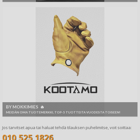
BY MOKKIMIES 🔥
MEIDÄN OMA TUOTEMERKKI, TOP-5 TUOTTEITA VUODESTA TOISEEN!
Jos tarvitset apua tai haluat tehdä tilauksen puhelimitse, voit soittaa:
010 525 1826