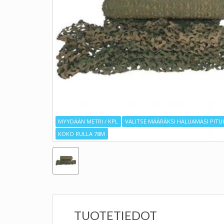
MYYDÄÄN METRI / KPL
VALITSE MÄÄRÄKSI HALUAMASI PITU
KOKO RULLA 78M
TUOTETIEDOT