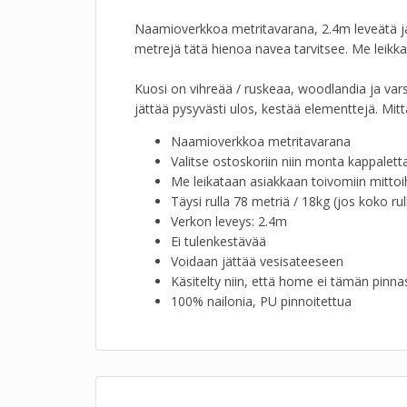
Naamioverkkoa metritavarana, 2.4m leveätä ja 
metrejä tätä hienoa navea tarvitsee. Me leikk
Kuosi on vihreää / ruskeaa, woodlandia ja vars
jättää pysyvästi ulos, kestää elementtejä. Mitt
Naamioverkkoa metritavarana
Valitse ostoskoriin niin monta kappalett
Me leikataan asiakkaan toivomiin mittoi
Täysi rulla 78 metriä / 18kg (jos koko ru
Verkon leveys: 2.4m
Ei tulenkestävää
Voidaan jättää vesisateeseen
Käsitelty niin, että home ei tämän pinna
100% nailonia, PU pinnoitettua