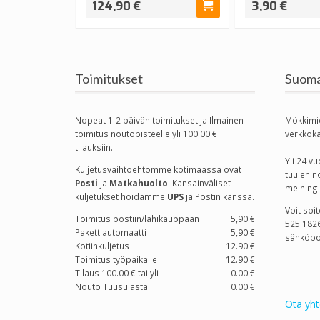
124,90 €
3,90 €
Toimitukset
Suoma
Nopeat 1-2 päivän toimitukset ja Ilmainen
Mökkimi
toimitus noutopisteelle yli 100.00 €
verkkok
tilauksiin.
Yli 24 
Kuljetusvaihtoehtomme kotimaassa
ovat
tuulen n
Posti
ja
Matkahuolto
. Kansainväliset
meiningi
kuljetukset hoidamme
UPS
ja Postin kanssa.
Voit soi
Toimitus postiin/lähikauppaan
5,90 €
525 1826
Pakettiautomaatti
5,90 €
sähköpo
Kotiinkuljetus
12.90 €
Toimitus työpaikalle
12.90 €
Tilaus 100.00 € tai yli
0.00 €
Nouto Tuusulasta
0.00 €
Ota yht