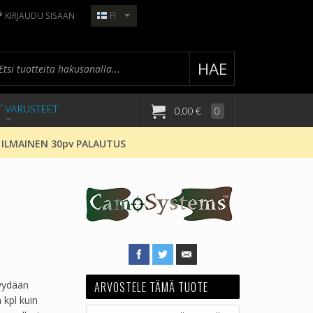
KIRJAUDU SISÄÄN
FI
HAE
T VARUSTEET
0,00 €
0
 ILMAINEN 30pv PALAUTUS
yydään
ARVOSTELE TÄMÄ TUOTE
 kpl kuin