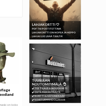
LAHJAKORTTI 🤍
PDF TAI POSTITETTAVA
LAHJAKORTTI ON NOPEA JA HEPPO
LAHJA! LUE LISÄÄ TÄÄLTÄ!
TUUSULAN
NOUTOMYYMÄLÄ 👌
✔️ TEE TILAUS & NOUDA HETI
oflage
✔️ OSTA PAIKAN PÄÄLTÄ
oodland
✔️ KORTTI & KÄTEINEN KÄY
✔️ SOVITUSMAHDOLLISUUS
maski on koko