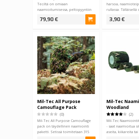
Teciltä on omiaan
harsoa, naamioteipp
naamioitumisessa, peltopyyntiin
rullassa. Tälläisell
ja metsään. Sopii me…
79,90 €
3,90 €
Mil-Tec All Purpose
Mil-Tec Naami
Camouflage Pack
Woodland
(0)
(2)
Mil-Tec All Purpose Camouflage
Mil-Tec Naamiointit
pack on täydellinen naamiointi
- saat naamioitua si
paketti. Setissä toimitetaan 315
aseita, kiikareita ta
naami…