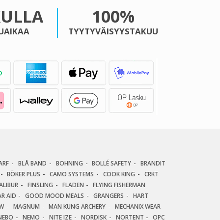
KULLA
100%
UAIKAA
TYYTYVÄISYYSTAKUU
ARF
BLÅ BAND
BOHNING
BOLLÉ SAFETY
BRANDIT
BÖKER PLUS
CAMO SYSTEMS
COOK KING
CRKT
ALIBUR
FINSLING
FLADEN
FLYING FISHERMAN
R AID
GOOD MOOD MEALS
GRANGERS
HART
AW
MAGNUM
MAN KUNG ARCHERY
MECHANIX WEAR
NEBO
NEMO
NITE IZE
NORDISK
NORTENT
OPC