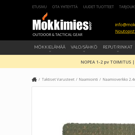
ETUSIVU
OTA YHTEYTTÄ
UUDET TUOTTEET
TARJOUK
info@mok
Noutopist
MÖKKIELÄMÄÄ
VALO/SÄHKÖ
REPUT/RINKAT
NOPEA 1-2 pv TOIMITUS |
Taktiset Varusteet
Naamiointi
Naamioverkko 2.4