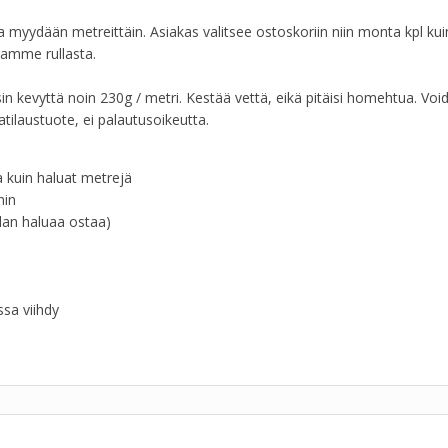
myydään metreittäin. Asiakas valitsee ostoskoriin niin monta kpl kui
aamme rullasta.
in kevyttä noin 230g / metri. Kestää vettä, eikä pitäisi homehtua. Voi
atilaustuote, ei palautusoikeutta.
a kuin haluat metrejä
hin
llan haluaa ostaa)
ssa viihdy