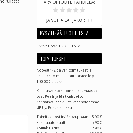
e rullasta.
ARVIOI TUOTE TÄHDILLÄ:
JA VOITA LAHJAKORTTI!
KYSY LISÄÄ TUOTTEESTA
KYSY LISÄÄ TUOTTEESTA
TOIMITUKSET
Nopeat 1-2 päivän toimitukset ja
Ilmainen toimitus noutopisteelle yli
100.00 € tilauksiin.
Kuljetusvaihtoehtomme kotimaassa
ovat
Posti
ja
Matkahuolto
.
Kansainväliset kuljetukset hoidamme
UPS
ja Postin kanssa.
Toimitus postiin/lähikauppaan
5,90 €
Pakettiautomaatti
5,90 €
Kotiinkuljetus
12.90 €