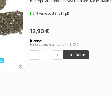
metrejä tätä hienoa navea tarvitsee. Me leikkaamm
HETI
varastosta (31 kpl)
12,90
€
Hinta osamaksulla alk. / kk: 8,95 €
-
+
Ostoskoriin
US