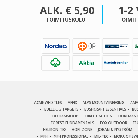
ALK. € 5,90
1-2
TOIMITUSKULUT
TOIMIT
ACME WHISTLES
AFFIX
ALPS MOUNTAINEERING
AM
BULLDOG TARGETS
BUSHCRAFT ESSENTIALS
BU
DD HAMMOCKS
DIRECT ACTION
DORFMAN P
FOREST FUNDAMENTALS
FOX OUTDOOR
FR
HELIKON-TEX
HORI-ZONE
JOHAN & NYSTRÖM
MFH
MFH PROFESSIONAL
MIL-TEC
MORA OF SW