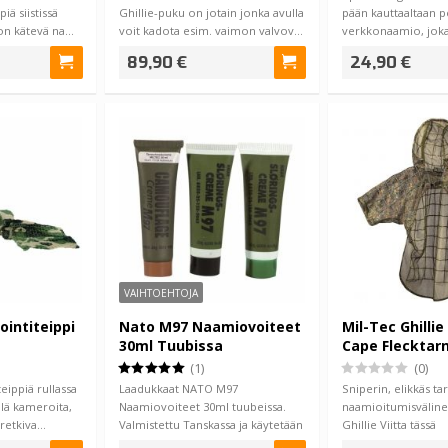
iä siistissä
Ghillie-puku on jotain jonka avulla
pään kauttaaltaan p
ä on kätevä na…
voit kadota esim. vaimon valvov…
verkkonaamio, joka
sinun näke…
89,90 €
24,90 €
VAIHTOEHTOJA
ointiteippi
Nato M97 Naamiovoiteet
Mil-Tec Ghillie
30ml Tuubissa
Cape Flecktar
(1)
(0)
eippiä rullassa
Laadukkaat NATO M97
Sniperin, elikkäs t
llä kameroita,
Naamiovoiteet 30ml tuubeissa.
naamioitumisvälin
i retkiva…
Valmistettu Tanskassa ja käytetään
Ghillie Viitta tässä
NATO -joukkioid…
standardikokoisena