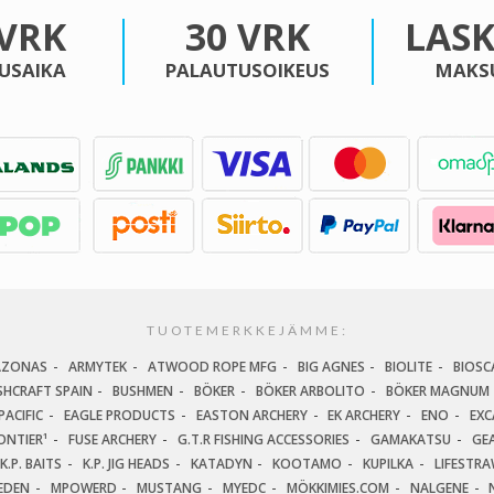
 VRK
30 VRK
LAS
USAIKA
PALAUTUSOIKEUS
MAKS
TUOTEMERKKEJÄMME:
AZONAS
ARMYTEK
ATWOOD ROPE MFG
BIG AGNES
BIOLITE
BIOSC
SHCRAFT SPAIN
BUSHMEN
BÖKER
BÖKER ARBOLITO
BÖKER MAGNUM
ACIFIC
EAGLE PRODUCTS
EASTON ARCHERY
EK ARCHERY
ENO
EXC
ONTIER¹
FUSE ARCHERY
G.T.R FISHING ACCESSORIES
GAMAKATSU
GEA
K.P. BAITS
K.P. JIG HEADS
KATADYN
KOOTAMO
KUPILKA
LIFESTR
EDEN
MPOWERD
MUSTANG
MYEDC
MÖKKIMIES.COM
NALGENE