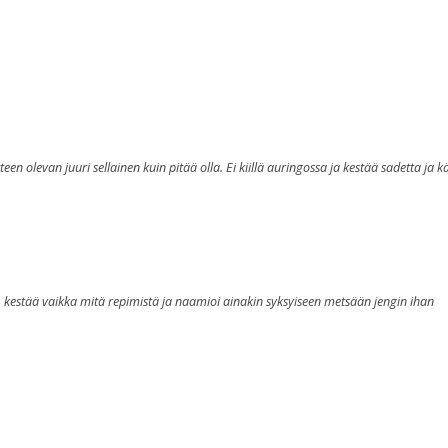
tteen olevan juuri sellainen kuin pitää olla. Ei kiillä auringossa ja kestää sadetta ja k
ava, kestää vaikka mitä repimistä ja naamioi ainakin syksyiseen metsään jengin ihan