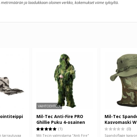
in metrimäärän ja laadukkaan oloinen verkko, kokemukset viime syksyltä.
VAIHTOEHTOJA
ointiteippi
Mil-Tec Anti-Fire PRO
Mil-Tec Spand
Ghillie Puku 4-osainen
Kasvomaski W
(1)
(0)
än tarrautuvaa
Mil-Tecin valmistama "Anti Fire"
Spandoflage kasvo