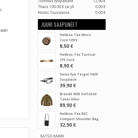
Toimitus työpaikalle
12.90 €
Tilaus 100.00 € tai yli
0.00 €
n
Nouto Tuusulasta
0.00 €
JUURI SAAPUNEET
daan
Helikon-Tex Micro
Cord 125ft
8,50 €
Helikon-Tex Tactical
275 Cord
8,90 €
Swiss Eye Target V620
Suojalasit
39,90 €
Brandit M65 Softshell
Takki Olive
89,90 €
Helikon-Tex EDC
Compact Shoulder Bag
32,90 €
KATSO KAIKKI