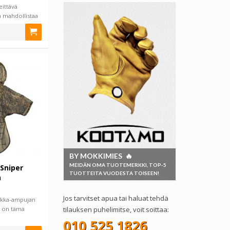
eittävä
 mahdollistaa
BY MOKKIMIES 🔥
MEIDÄN OMA TUOTEMERKKI, TOP-5
 Sniper
TUOTTEITA VUODESTA TOISEEN!
n
Jos tarvitset apua tai haluat tehdä
arkka-ampujan
e on tämä
tilauksen puhelimitse, voit soittaa:
010 525 1826
,…