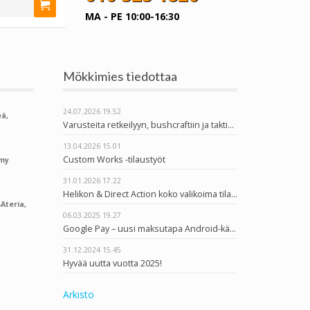
MA - PE 10:00-16:30
Mökkimies tiedottaa
24.07.2026
19.52
ä,
Varusteita retkeilyyn, bushcraftiin ja taktiseen käyttöön
13.04.2026
15.01
Custom Works -tilaustyöt
rmy
31.01.2026
17.22
Helikon & Direct Action koko valikoima tilattavissa
Ateria,
06.03.2025
19.27
Google Pay – uusi maksutapa Android-käyttäjille
31.12.2024
15.45
Hyvää uutta vuotta 2025!
Arkisto