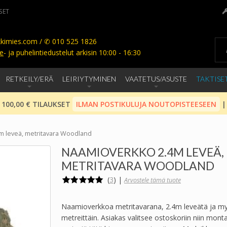
SET
kimies.com / ✆ 010 525 1826
e
- ja puhelintiedustelut arkisin 10:00 - 16:30
RETKEILY/ERÄ
LEIRIYTYMINEN
VAATETUS/ASUSTE
TAKTISE
 100,00 € TILAUKSET
ILMAN POSTIKULUJA NOUTOPISTEESEEN
|
m leveä, metritavara Woodland
NAAMIOVERKKO 2.4M LEVEÄ,
METRITAVARA WOODLAND
(
3
)
|
Arvostele tämä tuote
Naamioverkkoa metritavarana, 2.4m leveätä ja m
metreittäin. Asiakas valitsee ostoskoriin niin monta