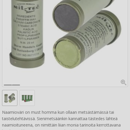
Naamioväri on must homma kun ollaan metsästämässä tai
taistelutehtävissä. Sienimetsäänkin kannattaa tästedes lähteä
naamioituneena, on nimittäin liian monia tarinoita kerrottavana