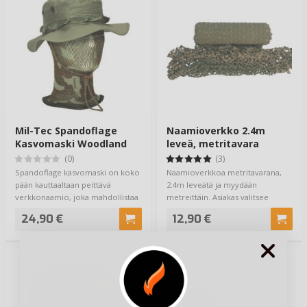
Mil-Tec Spandoflage
Naamioverkko 2.4m
Kasvomaski Woodland
leveä, metritavara
Woodland
(0)
(3)
Spandoflage kasvomaski on koko
Naamioverkkoa metritavarana,
pään kauttaaltaan peittävä
2.4m leveätä ja myydään
verkkonaamio, joka mahdollistaa
metreittäin. Asiakas valitsee
sinun näke…
ostoskoriin niin …
24,90 €
12,90 €