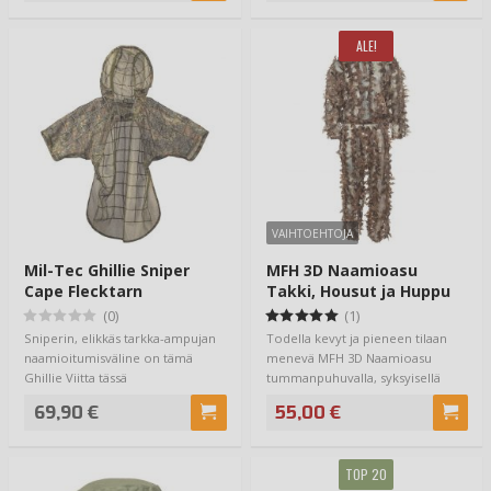
ALE!
VAIHTOEHTOJA
Mil-Tec Ghillie Sniper
MFH 3D Naamioasu
Cape Flecktarn
Takki, Housut ja Huppu
(0)
(1)
Sniperin, elikkäs tarkka-ampujan
Todella kevyt ja pieneen tilaan
naamioitumisväline on tämä
menevä MFH 3D Naamioasu
Ghillie Viitta tässä
tummanpuhuvalla, syksyisellä
standardikokoisena,…
lehtikuviolla. …
69,90 €
55,00 €
TOP 20