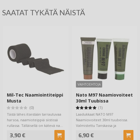
SAATAT TYKÄTÄ NÄISTÄ
VAIHTOEHTOJA
Mil-Tec Naamiointiteippi
Nato M97 Naamiovoiteet
Musta
30ml Tuubissa
(0)
(1)
Tästä lähes itsestään tarrautuvaa
Laadukkaat NATO M97
harsoa, naamioteippiä siistissä
Naamiovoiteet 30ml tuubeissa.
rullassa. Tälläisellä on kätevä na…
Valmistettu Tanskassa ja
käytetään NATO -joukkioid…
3,90 €
6,90 €