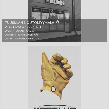
TUUSULAN NOUTOMYYMÄLÄ 👌
✔️ TEE TILAUS & NOUDA HETI
✔️ OSTA PAIKAN PÄÄLTÄ
✔️ KORTTI & KÄTEINEN KÄY
✔️ SOVITUSMAHDOLLISUUS