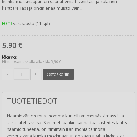
kuinka mökkinaapuri on saanut vihiä liikkeistäsi ja salainen
kanttarelliapaja onkin enää muisto vain...
HETI
varastosta (11 kpl)
5,90
€
Hinta osamaksulla alk. / kk: 5,90 €
-
+
Ostoskoriin
TUOTETIEDOT
Naamioväri on must homma kun ollaan metsästämässä tai
taistelutehtävissä. Sienimetsäänkin kannattaa tästedes lähteä
naamioituneena, on nimittäin liian monia tarinoita
kerrottavana kuinka mökkinaapuri on saanut vihiä liikkeistäsi