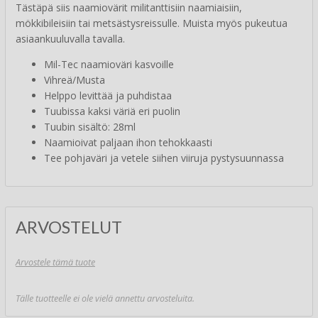
Tästäpä siis naamiovärit militanttisiin naamiaisiin,
mökkibileisiin tai metsästysreissulle. Muista myös pukeutua
asiaankuuluvalla tavalla.
Mil-Tec naamioväri kasvoille
Vihreä/Musta
Helppo levittää ja puhdistaa
Tuubissa kaksi väriä eri puolin
Tuubin sisältö: 28ml
Naamioivat paljaan ihon tehokkaasti
Tee pohjaväri ja vetele siihen viiruja pystysuunnassa
ARVOSTELUT
Arvostele tämä tuote
Tälle tuotteelle ei ole vielä annettu arvosteluita.