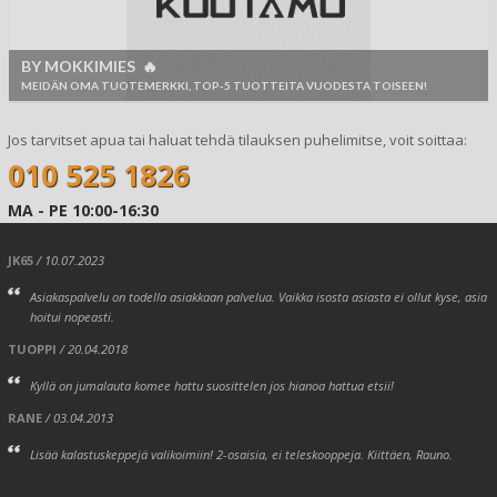
BY MOKKIMIES 🔥
MEIDÄN OMA TUOTEMERKKI, TOP-5 TUOTTEITA VUODESTA TOISEEN!
Jos tarvitset apua tai haluat tehdä tilauksen puhelimitse, voit soittaa:
010 525 1826
MA - PE 10:00-16:30
JK65
/ 10.07.2023
Asiakaspalvelu on todella asiakkaan palvelua. Vaikka isosta asiasta ei ollut kyse, asia
hoitui nopeasti.
TUOPPI
/ 20.04.2018
Kyllä on jumalauta komee hattu suosittelen jos hianoa hattua etsii!
RANE
/ 03.04.2013
Lisää kalastuskeppejä valikoimiin! 2-osaisia, ei teleskooppeja. Kiittäen, Rauno.