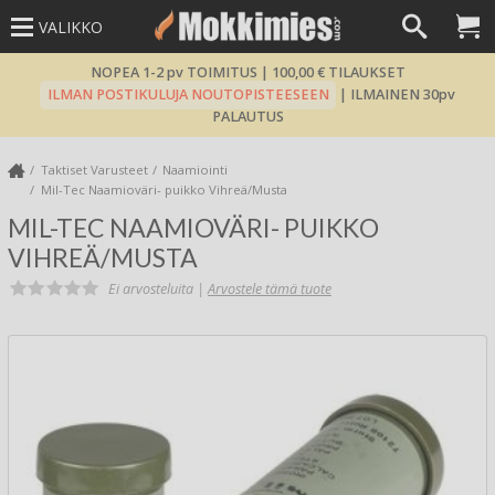
VALIKKO
NOPEA 1-2 pv TOIMITUS | 100,00 € TILAUKSET
ILMAN POSTIKULUJA NOUTOPISTEESEEN
| ILMAINEN 30pv
PALAUTUS
Taktiset Varusteet
Naamiointi
Mil-Tec Naamioväri- puikko Vihreä/Musta
MIL-TEC NAAMIOVÄRI- PUIKKO
VIHREÄ/MUSTA
Ei arvosteluita |
Arvostele tämä tuote