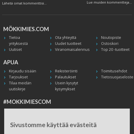
Lue muiden kommentteja...
Lähetä omat kommenttisi...
MÖKKIMIES.COM
Tietoa
Ota yhteyttä
Noutopiste
yrityksestä
Uudet tuotteet
Ostoskori
Uutiset
Viranomaisalennus
Top 20 -tuotteet
APUA
Kirjaudu sisään
Rekisteröinti
Toimitusehdot
Tarjoukset
Palautukset
Tietosuojaseloste
Tilaa meidän
Usein kysytyt
uutiskirje
kysymykset
#MOKKIMIESCOM
Facebook
Instagram
Twitter / X
TikTok
Youtube
In English
Peruuta tilaus
Sivustomme käyttää evästeitä