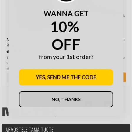
WANNA GET
10%
OFF
Mil-Tec US Assault
Mil-Tec Naamiointiteippi
Reppu Iso 36l Olive
Woodland
(1)
(2)
from your 1st order?
Tämä kovaa käyttöä kestävä,
Mil-Tec Naamiointiteippiä rullassa
vedenpitävä reppu säilöö
- saat naamioitua sillä kameroita,
sisäänsä jopa 36 litraa tavaraa ja
aseita, kiikareita tai retkiva…
siinä on kak…
YES, SEND ME THE CODE
49,90 €
3,90 €
NO, THANKS
ARVOSTELE TÄMÄ TUOTE