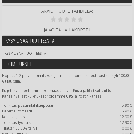
ARVIOI TUOTE TÄHDILLÄ:
JA VOITA LAHJAKORTTI!
KYSY LISÄÄ TUOTTEESTA
KYSY LISÄÄ TUOTTEESTA
TOIMITUKSET
Nopeat 1-2 päivän toimitukset ja Ilmainen toimitus noutopisteelle yli 100.00
€ tilauksiin.
Kuljetusvaihtoehtomme kotimaassa
ovat
Posti
ja
Matkahuolto
.
Kansainväliset kuljetukset hoidamme
UPS
ja Postin kanssa.
Toimitus postiin/lähikauppaan
5,90 €
Pakettiautomaatti
5,90 €
Kotiinkuljetus
12.90 €
Toimitus työpaikalle
12.90 €
Tilaus 100.00 € tai yli
0.00 €
Nouto Tuusulasta
0.00 €