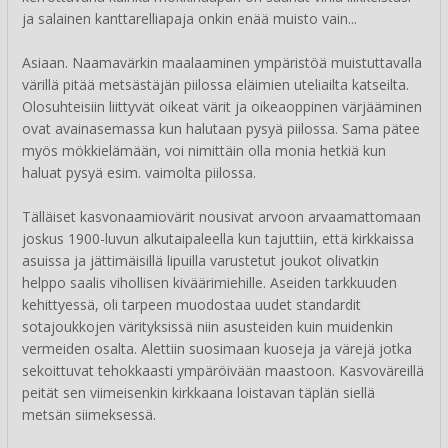
ja salainen kanttarelliapaja onkin enää muisto vain...
Asiaan. Naamavärkin maalaaminen ympäristöä muistuttavalla
värillä pitää metsästäjän piilossa eläimien uteliailta katseilta.
Olosuhteisiin liittyvät oikeat värit ja oikeaoppinen värjääminen
ovat avainasemassa kun halutaan pysyä piilossa. Sama pätee
myös mökkielämään, voi nimittäin olla monia hetkiä kun
haluat pysyä esim. vaimolta piilossa.
Tälläiset kasvonaamiovärit nousivat arvoon arvaamattomaan
joskus 1900-luvun alkutaipaleella kun tajuttiin, että kirkkaissa
asuissa ja jättimäisillä lipuilla varustetut joukot olivatkin
helppo saalis vihollisen kiväärimiehille. Aseiden tarkkuuden
kehittyessä, oli tarpeen muodostaa uudet standardit
sotajoukkojen värityksissä niin asusteiden kuin muidenkin
vermeiden osalta. Alettiin suosimaan kuoseja ja värejä jotka
sekoittuvat tehokkaasti ympäröivään maastoon. Kasvoväreillä
peität sen viimeisenkin kirkkaana loistavan täplän siellä
metsän siimeksessä.