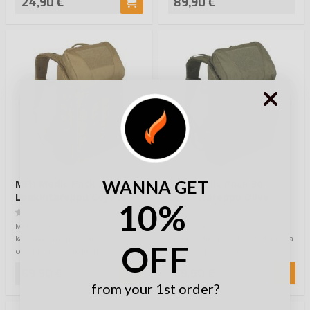
24,90 €
89,90 €
WANNA GET
MFH Medic Pack 30
MFH Medic Pack 30
Lääkintäreppu Coyote
Lääkintäreppu Olive
10%
(0)
(0)
MFH Medic Pack 30 on
MFH Medic Pack 30 on
käytännöllinen ja selkeästi
monipuolinen ja tilava lääkintä- ja
OFF
organisoitava taktinen reppu, j…
varustereppu, joka on
suunniteltu erityises…
69,90 €
69,90 €
from your 1st order?