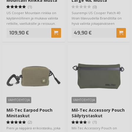
Mountain Rinkka Musta
Large 40L Musta
(1)
(0)
US Cooper Mountain rinkka on
Suurempi US Cooper Patch 40
käytännöllinen ja mukava valinta
litran tilavuudella Branditilta on
retkille, vaelluksille ja reissuun.
hyvä valinta jokapäiväiseen
Ku…
käyttöön.…
109,90 €
49,90 €
VAIHTOEHTOJA
VAIHTOEHTOJA
Mil-Tec Earpod Pouch
Mil-Tec Accessory Pouch
Minitaskut
Säilytystaskut
(2)
(1)
Pieni ja näppärä erikoistasku, joka
Mil-Tec Accessory Pouch on