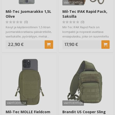
VAIHTOEHTOJA
Mil-Tec Juomarakko 1,5L
Mil-Tec IFAK Rapid Pack,
Olive
Saksilla
(0)
(0)
Kevyt ja käytännöllinen 1,5 litran
Mil-Tec IFAK Rapid Pack on
juomarakkoratkaisu päiväretkille,
kompakti ja nopeasti avattava
vaelluksille, pyöräilyyn, metsä…
ensiaputasku, joka on suunniteltu
tilanteis…
22,90 €
17,90 €
VAIHTOEHTOJA
VAIHTOEHTOJA
Mil-Tec MOLLE Fieldcom
Brandit US Cooper Sling