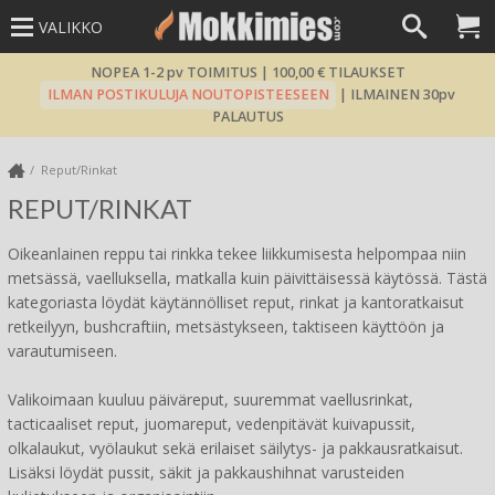
VALIKKO
NOPEA 1-2 pv TOIMITUS | 100,00 € TILAUKSET
ILMAN POSTIKULUJA NOUTOPISTEESEEN
| ILMAINEN 30pv
PALAUTUS
Reput/Rinkat
REPUT/RINKAT
Oikeanlainen reppu tai rinkka tekee liikkumisesta helpompaa niin
metsässä, vaelluksella, matkalla kuin päivittäisessä käytössä. Tästä
kategoriasta löydät käytännölliset reput, rinkat ja kantoratkaisut
retkeilyyn, bushcraftiin, metsästykseen, taktiseen käyttöön ja
varautumiseen.
Valikoimaan kuuluu päiväreput, suuremmat vaellusrinkat,
tacticaaliset reput, juomareput, vedenpitävät kuivapussit,
olkalaukut, vyölaukut sekä erilaiset säilytys- ja pakkausratkaisut.
Lisäksi löydät pussit, säkit ja pakkaushihnat varusteiden