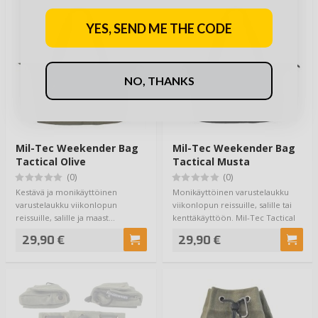
YES, SEND ME THE CODE
NO, THANKS
Mil-Tec Weekender Bag
Mil-Tec Weekender Bag
Tactical Olive
Tactical Musta
(0)
(0)
Kestävä ja monikäyttöinen
Monikäyttöinen varustelaukku
varustelaukku viikonlopun
viikonlopun reissuille, salille tai
reissuille, salille ja maast…
kenttäkäyttöön. Mil-Tec Tactical
Bl…
29,90 €
29,90 €