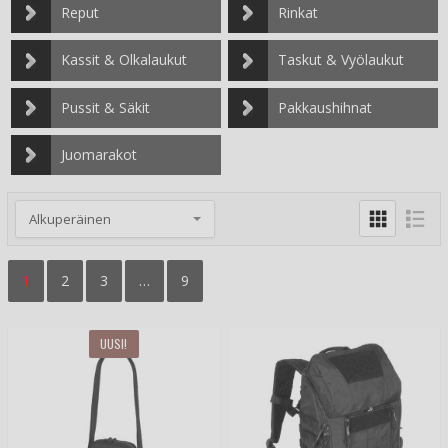
Reput
Rinkat
Kassit & Olkalaukut
Taskut & Vyölaukut
Pussit & Säkit
Pakkaushihnat
Juomarakot
1
2
3
…
9
UUSI!