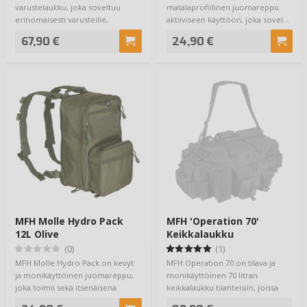
varustelaukku, joka soveltuu
matalaprofiilinen juomareppu
erinomaisesti varusteille,
aktiiviseen käyttöön, joka sovel…
työkäyttöön, radal…
67,90 €
24,90 €
MFH Molle Hydro Pack
MFH 'Operation 70'
12L Olive
Keikkalaukku
(0)
(1)
MFH Molle Hydro Pack on kevyt
MFH Operation 70 on tilava ja
ja monikäyttöinen juomareppu,
monikäyttöinen 70 litran
joka toimii sekä itsenäisenä
keikkalaukku tilanteisiin, joissa
daypackina …
varusteita …