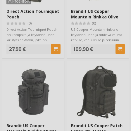
VAIHTOEHTOJA
Direct Action Tourniquet
Brandit US Cooper
Pouch
Mountain Rinkka Olive
(0)
(0)
Direct Action Tourniquet Pouch
US Cooper Mountain rinkka on
on kompakti ja käytännöllinen
käytännöllinen ja mukava valinta
kiristysside-tasku, joka on
retkille, vaelluksille ja reissuun.
suunniteltu…
Ku…
27,90 €
109,90 €
Brandit US Cooper
Brandit US Cooper Patch