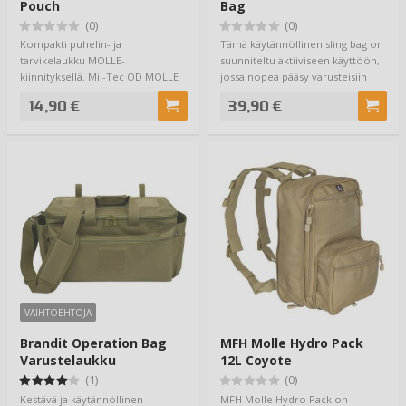
Pouch
Bag
(0)
(0)
Kompakti puhelin- ja
Tämä käytännöllinen sling bag on
tarvikelaukku MOLLE-
suunniteltu aktiiviseen käyttöön,
kiinnityksellä. Mil-Tec OD MOLLE
jossa nopea pääsy varusteisiin
Fieldcom Pouch on pieni mu…
on…
14,90 €
39,90 €
VAIHTOEHTOJA
Brandit Operation Bag
MFH Molle Hydro Pack
Varustelaukku
12L Coyote
(1)
(0)
Kestävä ja käytännöllinen
MFH Molle Hydro Pack on