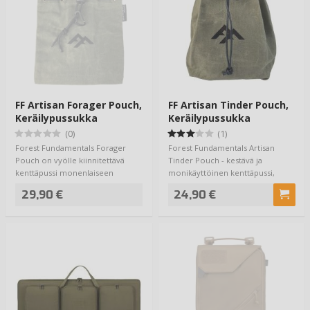
FF Artisan Forager Pouch,
FF Artisan Tinder Pouch,
Keräilypussukka
Keräilypussukka
(0)
(1)
Forest Fundamentals Forager
Forest Fundamentals Artisan
Pouch on vyölle kiinnitettävä
Tinder Pouch - kestävä ja
kenttäpussi monenlaiseen
monikäyttöinen kenttäpussi,
tarpeeseen. Kun l…
johonka keräät syt…
29,90 €
24,90 €