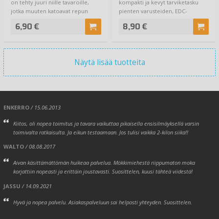
on tehty juuri niille tavaroille,
kompakti ja kevyt tarviketasku
jotka muuten katoavat repun
pienten varusteiden, EDC-
po…
tavaroiden ja tar…
6,90 €
8,90 €
Näytä lisää tuotteita
ENKERRO
/ 15.06.2013
Kiitos, oli nopea toimitus ja tavara vaikuttaa pikaisella ensisilmäyksellä varsin
toimivalta ratkaisulta. Ja eikun testaamaan. Jos tulisi vaikka 2-kilon siika!!
WALTO
/ 08.08.2017
Aivan käsittämättömän huikeaa palvelua. Mökkimiehestä riippumaton moka
korjattiin nopeasti ja erittäin joustavasti. Suosittelen, kuusi tähteä viidestä!
JASSU
/ 14.09.2021
Hyvä ja nopea palvelu. Asiakaspalveluun sai helposti yhteyden. Suosittelen.