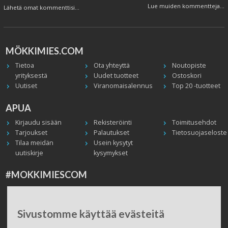
Lue muiden kommentteja...
Lähetä omat kommenttisi...
MÖKKIMIES.COM
Tietoa
Ota yhteyttä
Noutopiste
yrityksestä
Uudet tuotteet
Ostoskori
Uutiset
Viranomaisalennus
Top 20 -tuotteet
APUA
Kirjaudu sisään
Rekisteröinti
Toimitusehdot
Tarjoukset
Palautukset
Tietosuojaseloste
Tilaa meidän
Usein kysytyt
uutiskirje
kysymykset
#MOKKIMIESCOM
Facebook
Instagram
Twitter / X
TikTok
Youtube
In English
Peruuta tilaus
Sivustomme käyttää evästeitä