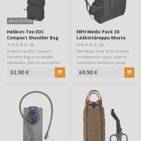
VAIHTOEHTOJA
Helikon-Tex EDC
MFH Medic Pack 30
Compact Shoulder Bag
Lääkintäreppu Musta
(0)
(0)
Helikon-Tex EDC Compact
MFH Medic Pack 30 on 30 litran
Shoulder Bag on kompakti
modulaarinen reppu, joka on
olkalaukku, joka on suunniteltu
suunniteltu tilanteisiin, joissa
päivittäiseen käytt…
varustei…
32,90 €
69,90 €