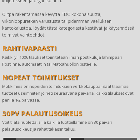
kuljetukseen ja organisointiin.
Olitpa rakentamassa kevyttä EDC-kokonaisuutta,
viikonloppuretken varustusta tai pidemmän vaelluksen
kantokalustoa, löydät tästä kategoriasta kestävät ja käytännössä
toimivat vaihtoehdot.
RAHTIVAPAASTI
Kaikki yli 100€ tilaukset toimitetaan ilman postikuluja lähimpään
Postiinne, automaattiin tai Matkahuollon pisteelle.
NOPEAT TOIMITUKSET
Mökkimies on nopeiden toimituksien verkkokauppa. Saat tilaamasi
tuotteet useimmiten jo heti seuraavana päivänä. Kaikki tilaukset ovat
perillä 1-2 päivässä.
30PV PALAUTUSOIKEUS
Voit tilata huoletta, sillä kaikilla tuotteillamme on 30 päivän
palautusoikeus ja rahat takaisin takuu.