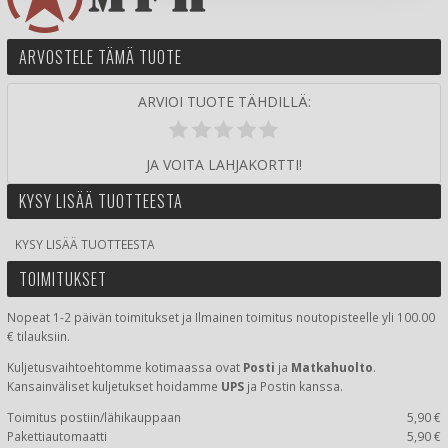
ARVOSTELE TÄMÄ TUOTE
ARVIOI TUOTE TÄHDILLÄ:
JA VOITA LAHJAKORTTI!
KYSY LISÄÄ TUOTTEESTA
KYSY LISÄÄ TUOTTEESTA
TOIMITUKSET
Nopeat 1-2 päivän toimitukset ja Ilmainen toimitus noutopisteelle yli 100.00
€ tilauksiin.
Kuljetusvaihtoehtomme kotimaassa
ovat
Posti
ja
Matkahuolto
.
Kansainväliset kuljetukset hoidamme
UPS
ja Postin kanssa.
Toimitus postiin/lähikauppaan
5,90 €
Pakettiautomaatti
5,90 €