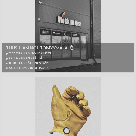
TUUSULAN NOUTOMYYMÄLÄ 👌
✔️ TEE TILAUS & NOUDA HETI
✔️ OSTA PAIKAN PÄÄLTÄ
✔️ KORTTI & KÄTEINEN KÄY
✔️ SOVITUSMAHDOLLISUUS