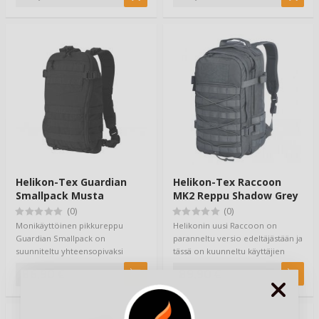
Helikon-Tex Guardian
Helikon-Tex Raccoon
Smallpack Musta
MK2 Reppu Shadow Grey
(0)
(0)
Monikäyttöinen pikkureppu
Helikonin uusi Raccoon on
Guardian Smallpack on
paranneltu versio edeltäjästään ja
suunniteltu yhteensopivaksi
tässä on kuunneltu käyttäjien
Guardian Plate Carrier -…
palautett…
86,90 €
89,90 €