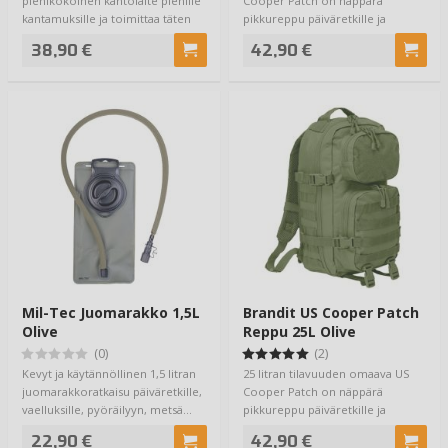
pienikokoinen kantolaite pienille
Cooper Patch on näppärä
kantamuksille ja toimittaa täten
pikkureppu päiväretkille ja
hy…
kaupunkiin. Yksi …
38,90 €
42,90 €
Mil-Tec Juomarakko 1,5L
Brandit US Cooper Patch
Olive
Reppu 25L Olive
(0)
(2)
Kevyt ja käytännöllinen 1,5 litran
25 litran tilavuuden omaava US
juomarakkoratkaisu päiväretkille,
Cooper Patch on näppärä
vaelluksille, pyöräilyyn, metsä…
pikkureppu päiväretkille ja
kaupunkiin. Yksi …
22,90 €
42,90 €