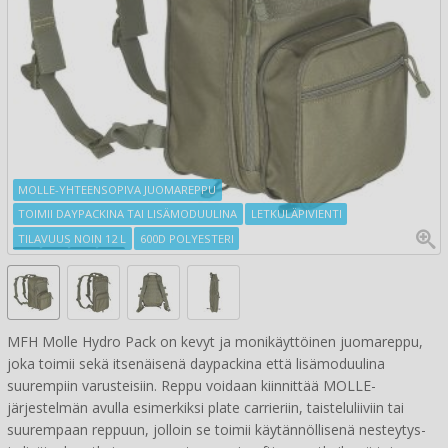
MOLLE-YHTEENSOPIVA JUOMAREPPU
TOIMII DAYPACKINA TAI LISÄMODUULINA
LETKULÄPIVIENTI
TILAVUUS NOIN 12 L
600D POLYESTERI
MFH Molle Hydro Pack on kevyt ja monikäyttöinen juomareppu,
joka toimii sekä itsenäisenä daypackina että lisämoduulina
suurempiin varusteisiin. Reppu voidaan kiinnittää MOLLE-
järjestelmän avulla esimerkiksi plate carrieriin, taisteluliiviin tai
suurempaan reppuun, jolloin se toimii käytännöllisenä nesteytys-