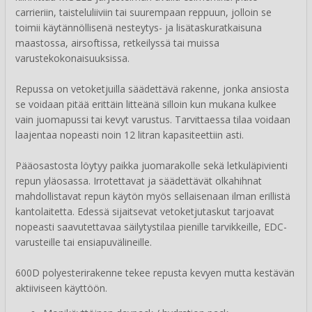
carrieriin, taisteluliiviin tai suurempaan reppuun, jolloin se
toimii käytännöllisenä nesteytys- ja lisätaskuratkaisuna
maastossa, airsoftissa, retkeilyssä tai muissa
varustekokonaisuuksissa.
Repussa on vetoketjuilla säädettävä rakenne, jonka ansiosta
se voidaan pitää erittäin litteänä silloin kun mukana kulkee
vain juomapussi tai kevyt varustus. Tarvittaessa tilaa voidaan
laajentaa nopeasti noin 12 litran kapasiteettiin asti.
Pääosastosta löytyy paikka juomarakolle sekä letkuläpivienti
repun yläosassa. Irrotettavat ja säädettävät olkahihnat
mahdollistavat repun käytön myös sellaisenaan ilman erillistä
kantolaitetta. Edessä sijaitsevat vetoketjutaskut tarjoavat
nopeasti saavutettavaa säilytystilaa pienille tarvikkeille, EDC-
varusteille tai ensiapuvälineille.
600D polyesterirakenne tekee repusta kevyen mutta kestävän
aktiiviseen käyttöön.