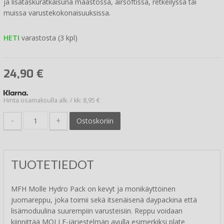
ja lisätaskuratkaisuna maastossa, airsoftissa, retkeilyssä tai
muissa varustekokonaisuuksissa.
HETI
varastosta (3 kpl)
24,90
€
Hinta osamaksulla alk. / kk: 8,95 €
-
+
Ostoskoriin
TUOTETIEDOT
MFH Molle Hydro Pack on kevyt ja monikäyttöinen
juomareppu, joka toimii sekä itsenäisenä daypackina että
lisämoduulina suurempiin varusteisiin. Reppu voidaan
kiinnittää MOLLE-järjestelmän avulla esimerkiksi plate