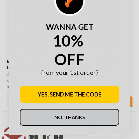
WANNA GET
10%
OFF
MFH Medic Pack 30
Helikon-Tex Guardian
Lääkintäreppu Olive
Smallpack Olive
from your 1st order?
(0)
(1)
MFH Medic Pack 30 on
Monikäyttöinen pikkureppu
monipuolinen ja tilava lääkintä- ja
Guardian Smallpack on
varustereppu, joka on
suunniteltu yhteensopivaksi
YES, SEND ME THE CODE
suunniteltu erityises…
Guardian Plate Carrier -…
69,90 €
86,90 €
NO, THANKS