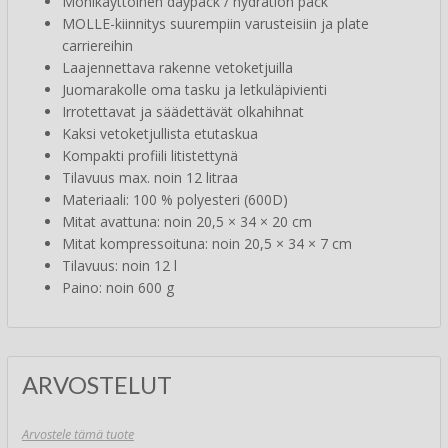
Monikäyttöinen daypack / hydration pack
MOLLE-kiinnitys suurempiin varusteisiin ja plate
carriereihin
Laajennettava rakenne vetoketjuilla
Juomarakolle oma tasku ja letkuläpivienti
Irrotettavat ja säädettävät olkahihnat
Kaksi vetoketjullista etutaskua
Kompakti profiili litistettynä
Tilavuus max. noin 12 litraa
Materiaali: 100 % polyesteri (600D)
Mitat avattuna: noin 20,5 × 34 × 20 cm
Mitat kompressoituna: noin 20,5 × 34 × 7 cm
Tilavuus: noin 12 l
Paino: noin 600 g
ARVOSTELUT
Arvostele tämä tuote