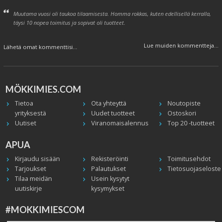
Muutama vuosi oli taukoa tilaamisesta. Homma rokkas, kuten edellisellä kerralla,
täysi 10 nopea toimitus ja sopivat oli tuotteet.
Lue muiden kommentteja...
Lähetä omat kommenttisi...
MÖKKIMIES.COM
Tietoa
Ota yhteyttä
Noutopiste
yrityksestä
Uudet tuotteet
Ostoskori
Uutiset
Viranomaisalennus
Top 20 -tuotteet
APUA
Kirjaudu sisään
Rekisteröinti
Toimitusehdot
Tarjoukset
Palautukset
Tietosuojaseloste
Tilaa meidän
Usein kysytyt
uutiskirje
kysymykset
#MOKKIMIESCOM