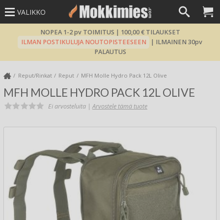
VALIKKO
NOPEA 1-2 pv TOIMITUS | 100,00 € TILAUKSET
ILMAN POSTIKULUJA NOUTOPISTEESEEN
| ILMAINEN 30pv
PALAUTUS
Reput/Rinkat
Reput
MFH Molle Hydro Pack 12L Olive
MFH MOLLE HYDRO PACK 12L OLIVE
Ei arvosteluita |
Arvostele tämä tuote