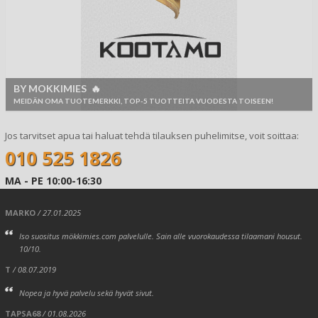
BY MOKKIMIES 🔥
MEIDÄN OMA TUOTEMERKKI, TOP-5 TUOTTEITA VUODESTA TOISEEN!
Jos tarvitset apua tai haluat tehdä tilauksen puhelimitse, voit soittaa:
010 525 1826
MA - PE 10:00-16:30
MARKO
/ 27.01.2025
Iso suositus mökkimies.com palvelulle. Sain alle vuorokaudessa tilaamani housut.
10/10.
T
/ 08.07.2019
Nopea ja hyvä palvelu sekä hyvät sivut.
TAPSA68
/ 01.08.2026