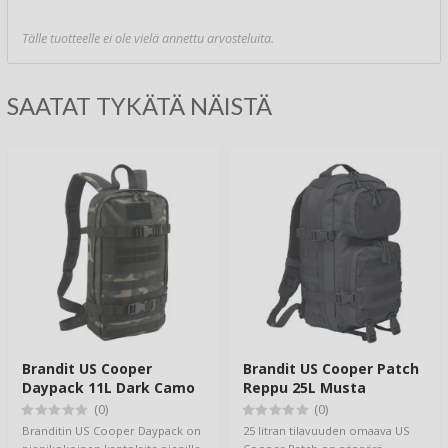
Tälle tuotteelle ei ole vielä annettu arvosteluita.
SAATAT TYKÄTÄ NÄISTÄ
Brandit US Cooper
Brandit US Cooper Patch
Daypack 11L Dark Camo
Reppu 25L Musta
(0)
(0)
Branditin US Cooper Daypack on
25 litran tilavuuden omaava US