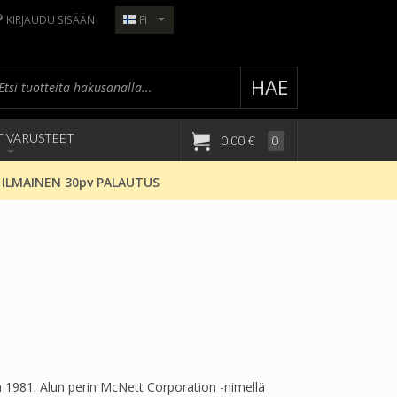
KIRJAUDU SISÄÄN
FI
HAE
T VARUSTEET
0,00 €
0
 ILMAINEN 30pv PALAUTUS
n 1981. Alun perin McNett Corporation -nimellä