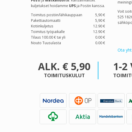
Posti
ja
Matkahuolto
. Kansainväliset
meiningi
kuljetukset hoidamme
UPS
ja Postin kanssa.
Voit soi
Toimitus postiin/lähikauppaan
5,90 €
525 1826
Pakettiautomaatti
5,90 €
sähköpo
Kotiinkuljetus
12.90 €
Toimitus työpaikalle
12.90 €
Tilaus 100.00 € tai yli
0.00 €
Nouto Tuusulasta
0.00 €
Ota yht
ALK. € 5,90
1-2
TOIMITUSKULUT
TOIMIT