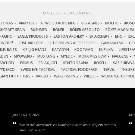
TUOTEMERKKEJÄMME:
AZONAS
ARMYTEK
ATWOOD ROPE MFG
BIG AGNES
BIOLITE
BIOSC
SHCRAFT SPAIN
BUSHMEN
BÖKER
BÖKER ARBOLITO
BÖKER MAGNUM
ACIFIC
EAGLE PRODUCTS
EASTON ARCHERY
EK ARCHERY
ENO
EXC
ONTIER¹
FUSE ARCHERY
G.T.R FISHING ACCESSORIES
GAMAKATSU
GEA
K.P. BAITS
K.P. JIG HEADS
KATADYN
KOOTAMO
KUPILKA
LIFESTR
EDEN
MPOWERD
MUSTANG
MYEDC
MÖKKIMIES.COM
NALGENE
ARCHERY
PRIMUS
RELAX JIGIT
RENTO SAUNA
ROSELLI
SAS SURVIV
PYDERCO
SWISS EYE TACTICAL
TACTICAL FOODPACK
TERVEL
THE BR
GIAN OUTFITTERS
VARGO
WAKE FISHING
WILDO
WILMA NATURPRO
JAKE
/ 03.07.2021
MIK
Paketti tuli vuorokaudessa tilauksen tekemisestä. Nopein toimitus
ikinä. Isot peukut!