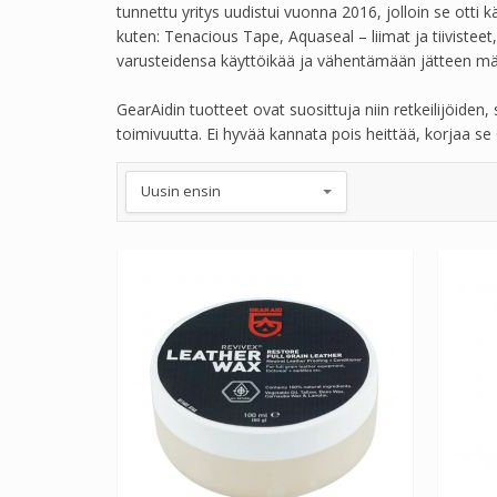
tunnettu yritys uudistui vuonna 2016, jolloin se otti 
kuten: Tenacious Tape, Aquaseal – liimat ja tiiviste
varusteidensa käyttöikää ja vähentämään jätteen mä
GearAidin tuotteet ovat suosittuja niin retkeilijöide
toimivuutta. Ei hyvää kannata pois heittää, korjaa se