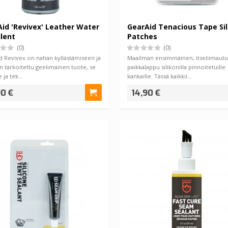
id 'Revivex' Leather Water
GearAid Tenacious Tape Sil
lent
Patches
(0)
(0)
d Revivex on nahan kyllästämiseen ja
Maailman ensimmäinen, itseliimautu
 tarkoitettu geelimäinen tuote, se
paikkalappu silikonilla pinnoitetuille
e ja tek…
kankaille. Tässä kaikkii…
90 €
14,90 €