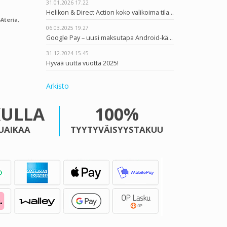
31.01.2026
17.22
Helikon & Direct Action koko valikoima tilattavissa
Ateria,
06.03.2025
19.27
Google Pay – uusi maksutapa Android-käyttäjille
31.12.2024
15.45
Hyvää uutta vuotta 2025!
Arkisto
KULLA
100%
UAIKAA
TYYTYVÄISYYSTAKUU