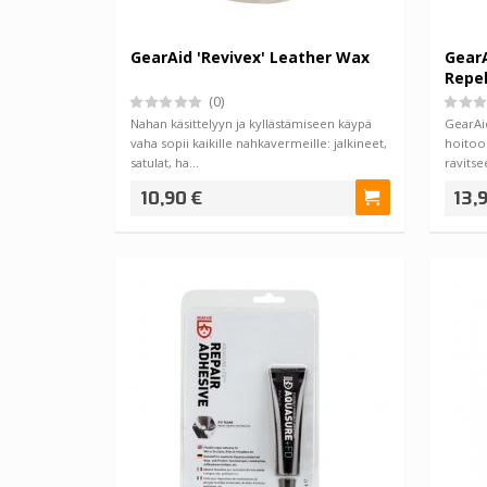
GearAid 'Revivex' Leather Wax
GearA
Repel
(0)
Nahan käsittelyyn ja kyllästämiseen käypä
GearAi
vaha sopii kaikille nahkavermeille: jalkineet,
hoitoon
satulat, ha…
ravitse
10,90 €
13,