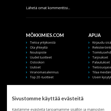
Lähetä omat kommenttisi...
MÖKKIMIES.COM
APUA
Tietoa yrityksestä
Kirjaudu sis
Ota yhteyttä
Rekisteröinti
Noutopiste
Toimitusehd
Uudet tuotteet
Tarjoukset
Ostoskori
Palautukset
Uutiset
Tietosuojas
Viranomaisalennus
Tilaa meidän 
Top 20 -tuotteet
Usein kysyty
SF-Fennica Oy / Mökkimies.com
Kysymyksiä voit 
Sulankaari 8, 13
info@mokkimie
Sivustomme käyttää evästeitä
04320 Tuusula
ja henkilökohtai
FINLAND
etunimi@mokki
Käytämme evästeitä tarjoamamme sisällön ja mainosten