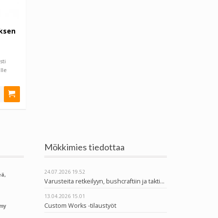
ksen
ti
lle
Mökkimies tiedottaa
24.07.2026
19.52
ä,
Varusteita retkeilyyn, bushcraftiin ja taktiseen käyttöön
13.04.2026
15.01
Custom Works -tilaustyöt
rmy