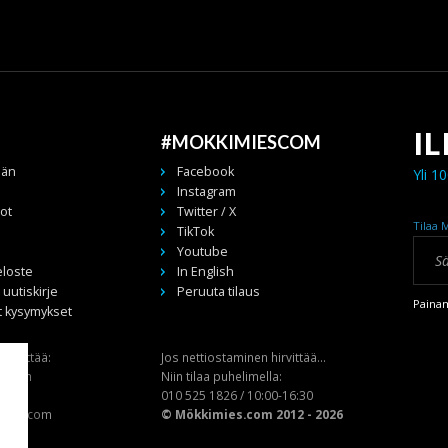
I
#MOKKIMIESCOM
ään
Facebook
Yli 10
Instagram
ot
Twitter / X
Tilaa 
TikTok
Youtube
eloste
In English
uutiskirje
Peruuta tilaus
Painam
t kysymykset
lähettää:
Jos nettiostaminen hirvittää...
s.com
Niin tilaa puhelimella:
sta:
010 525 1826 / 10:00-16:30
mies.com
© Mökkimies.com 2012 - 2026