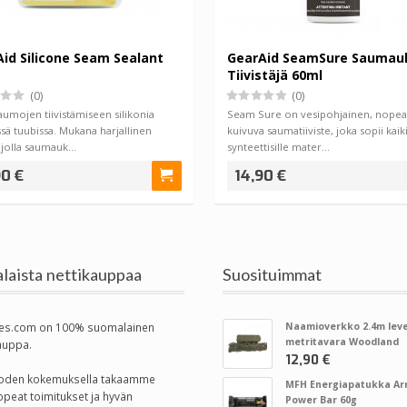
id Silicone Seam Sealant
GearAid SeamSure Saumau
Tiivistäjä 60ml
(0)
(0)
aumojen tiivistämiseen silikonia
Seam Sure on vesipohjainen, nopeas
sä tuubissa. Mukana harjallinen
kuivuva saumatiiviste, joka sopii kaiki
 jolla saumauk…
synteettisille mater…
90 €
14,90 €
laista nettikauppaa
Suosituimmat
es.com on 100% suomalainen
Naamioverkko 2.4m leve
metritavara Woodland
auppa.
12,90 €
vuoden kokemuksella takaamme
MFH Energiapatukka A
opeat toimitukset ja hyvän
Power Bar 60g