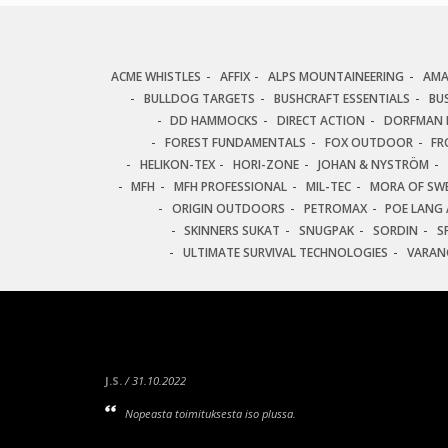
ACME WHISTLES
AFFIX
ALPS MOUNTAINEERING
AM
BULLDOG TARGETS
BUSHCRAFT ESSENTIALS
BU
DD HAMMOCKS
DIRECT ACTION
DORFMAN P
FOREST FUNDAMENTALS
FOX OUTDOOR
FR
HELIKON-TEX
HORI-ZONE
JOHAN & NYSTRÖM
MFH
MFH PROFESSIONAL
MIL-TEC
MORA OF SW
ORIGIN OUTDOORS
PETROMAX
POE LANG 
SKINNERS SUKAT
SNUGPAK
SORDIN
S
ULTIMATE SURVIVAL TECHNOLOGIES
VARAN
J.S.
/ 31.10.2022
Nopeasta toimituksesta iso plussa.