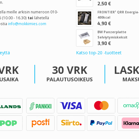
n.
2,50 €
tella meille arkisin numeroon 010-
FRONTIER¹ QRR Energia-
 (10.00 - 16.30)
tai
lähetellä
400kcal
4,90 €
stia
info@mokkimies.com
BW Panzerplatte
Selviytymiskeksit
3,90 €
eyttä
Katso top-20 -tuotteet
 VRK
30 VRK
LAS
USAIKA
PALAUTUSOIKEUS
MAKS