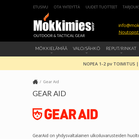
ETUSIVU
OTA YHTEYTTÄ
UUDET TUOTTEET
TARJOUK
info@mok
Noutopist
MÖKKIELÄMÄÄ
VALO/SÄHKÖ
REPUT/RINKAT
NOPEA 1-2 pv TOIMITUS |
Gear Aid
GEAR AID
GearAid on yhdysvaltalainen ulkoiluvarusteiden huolt