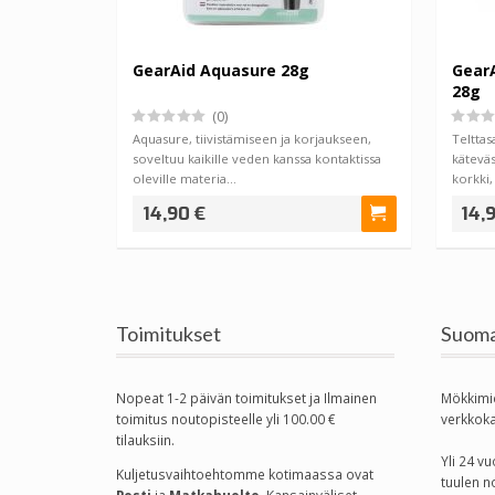
GearAid Aquasure 28g
GearA
28g
(0)
Aquasure, tiivistämiseen ja korjaukseen,
Telttas
soveltuu kaikille veden kanssa kontaktissa
käteväs
oleville materia…
korkki,
14,90 €
14,
Toimitukset
Suoma
Nopeat 1-2 päivän toimitukset ja Ilmainen
Mökkimi
toimitus noutopisteelle yli 100.00 €
verkkok
tilauksiin.
Yli 24 
Kuljetusvaihtoehtomme kotimaassa
ovat
tuulen n