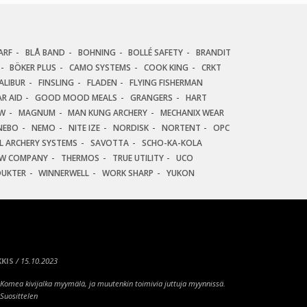
ARF
BLÅ BAND
BOHNING
BOLLÉ SAFETY
BRANDIT
BÖKER PLUS
CAMO SYSTEMS
COOK KING
CRKT
ALIBUR
FINSLING
FLADEN
FLYING FISHERMAN
R AID
GOOD MOOD MEALS
GRANGERS
HART
AW
MAGNUM
MAN KUNG ARCHERY
MECHANIX WEAR
NEBO
NEMO
NITE IZE
NORDISK
NORTENT
OPC
AL ARCHERY SYSTEMS
SAVOTTA
SCHO-KA-KOLA
EW COMPANY
THERMOS
TRUE UTILITY
UCO
DUKTER
WINNERWELL
WORK SHARP
YUKON
KIS
/ 15.10.2023
Komea kivijalka myymälä, ja muutenkin toimivia juttuja myynnissä.
Suosittelen