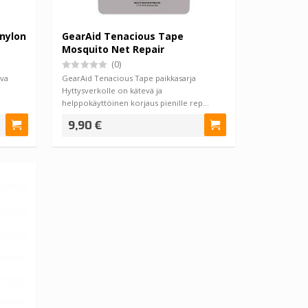
nylon
GearAid Tenacious Tape
Mosquito Net Repair
(0)
va
GearAid Tenacious Tape paikkasarja
Hyttysverkolle on kätevä ja
helppokäyttöinen korjaus pienille rep…
9,90 €