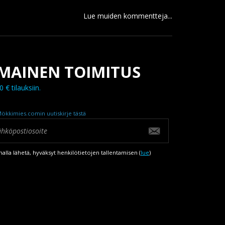
Lue muiden kommentteja...
LMAINEN TOIMITUS
0 € tilauksiin.
Mökkimies.comin uutiskirje tästä
alla lähetä, hyväksyt henkilötietojen tallentamisen (
lue
)