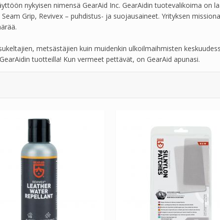
käyttöön nykyisen nimensä GearAid Inc. GearAidin tuotevalikoima on laaj
et, Seam Grip, Revivex – puhdistus- ja suojausaineet. Yrityksen missi
ärää.
n, sukeltajien, metsästäjien kuin muidenkin ulkoilmaihmisten keskuudess
 GearAidin tuotteilla! Kun vermeet pettävät, on GearAid apunasi.