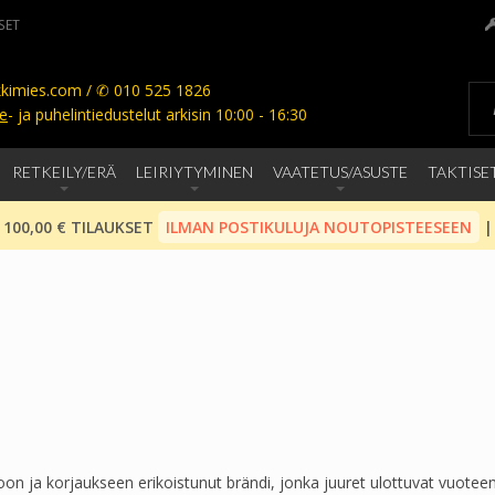
SET
kimies.com / ✆ 010 525 1826
e
- ja puhelintiedustelut arkisin 10:00 - 16:30
RETKEILY/ERÄ
LEIRIYTYMINEN
VAATETUS/ASUSTE
TAKTISE
 100,00 € TILAUKSET
ILMAN POSTIKULUJA NOUTOPISTEESEEN
|
oon ja korjaukseen erikoistunut brändi, jonka juuret ulottuvat vuotee