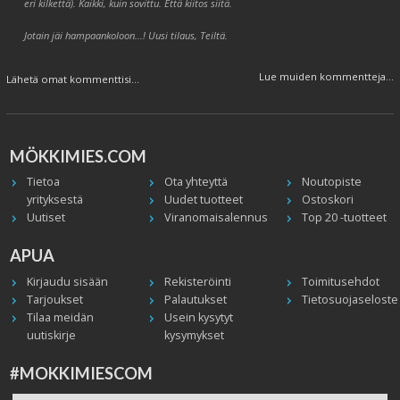
eri kilkettä). Kaikki, kuin sovittu. Että kiitos siitä.
Jotain jäi hampaankoloon...! Uusi tilaus, Teiltä.
Lue muiden kommentteja...
Lähetä omat kommenttisi...
MÖKKIMIES.COM
Tietoa
Ota yhteyttä
Noutopiste
yrityksestä
Uudet tuotteet
Ostoskori
Uutiset
Viranomaisalennus
Top 20 -tuotteet
APUA
Kirjaudu sisään
Rekisteröinti
Toimitusehdot
Tarjoukset
Palautukset
Tietosuojaseloste
Tilaa meidän
Usein kysytyt
uutiskirje
kysymykset
#MOKKIMIESCOM
Facebook
Instagram
Twitter / X