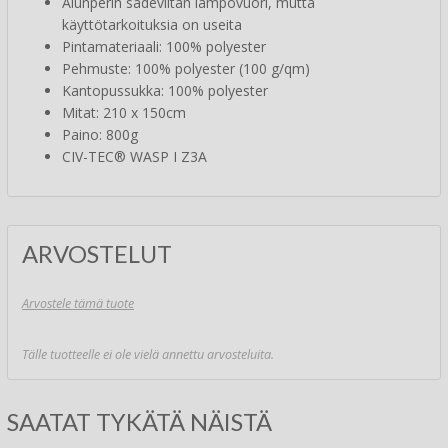
Alunperin sadeviitan lämpövuori, mutta
käyttötarkoituksia on useita
Pintamateriaali: 100% polyester
Pehmuste: 100% polyester (100 g/qm)
Kantopussukka: 100% polyester
Mitat: 210 x 150cm
Paino: 800g
CIV-TEC® WASP I Z3A
ARVOSTELUT
Arvostele tämä tuote
Tälle tuotteelle ei ole vielä annettu arvosteluita.
SAATAT TYKÄTÄ NÄISTÄ