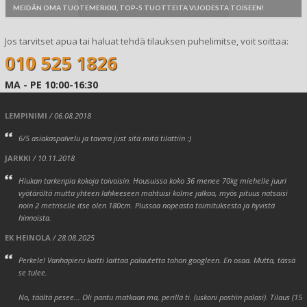
MEIDÄN OMA TUOTEMERKKI, TOP-5 TUOTTEITA VUODESTA TOISEEN!
Jos tarvitset apua tai haluat tehdä tilauksen puhelimitse, voit soittaa:
010 525 1826
MA - PE 10:00-16:30
LEMPINIMI
/ 06.08.2018
6/5 asiakaspalvelu ja tavara just sitä mitä tilattiin :)
JARKKI
/ 10.11.2018
Hiukan tarkenpia kokoja toivoisin. Housuissa koko 36 menee 70kg miehelle juuri
vyötäröltä mutta yhteen lahkeeseen mahtuisi kolme jalkaa, myös pituus natsaisi
noin 2 metriselle itse olen 180cm. Plussaa nopeasta toimituksesta ja hyvistä
hinnoista.
EK HEINOLA
/ 28.08.2025
Perkele! Vanhapieru koitti laittaa palautetta tohon googleen. En osaa. Mutta, tässä
se tulee.
No, täältä pesee... Oli pantu matkaan ma, perillä ti. (uskoni postiin palasi). Tilaus (15