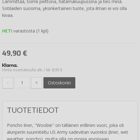
Lämmittää, toimii peittona, hätämakuupussina ja ties minä.
Sotilaiden suosima, yksinkertainen tuote, jota ilman ei voi olla
kivaa.
HETI
varastosta (1 kpl)
49,90
€
Hinta osamaksulla alk. / kk: 8,95 €
-
+
Ostoskoriin
TUOTETIEDOT
Poncho liner, "Woobie" on tälläinen erillinen vuori, joka oli
alunperin suunniteltu US Army sadeviitan vuoreksi (liner, wet
weather, poncho), mutta sillä on monia arvoisiaan