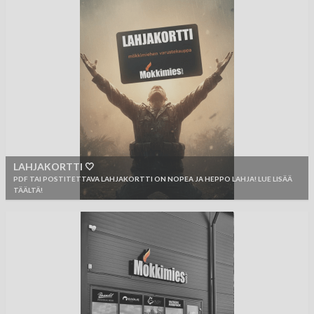
LAHJAKORTTI 🤍
PDF TAI POSTITETTAVA LAHJAKORTTI ON NOPEA JA HEPPO LAHJA! LUE LISÄÄ
TÄÄLTÄ!