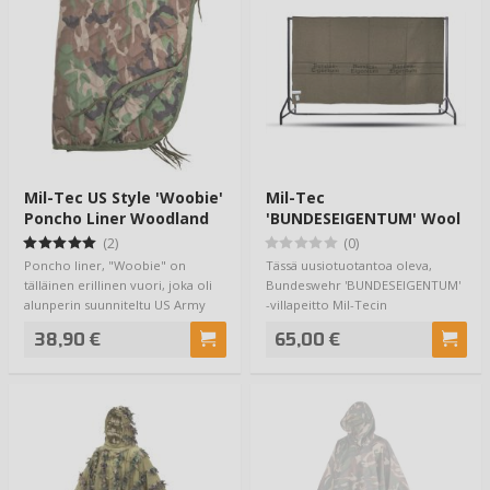
Mil-Tec US Style 'Woobie'
Mil-Tec
Poncho Liner Woodland
'BUNDESEIGENTUM' Wool
Blanket
(2)
(0)
Poncho liner, "Woobie" on
Tässä uusiotuotantoa oleva,
tälläinen erillinen vuori, joka oli
Bundeswehr 'BUNDESEIGENTUM'
alunperin suunniteltu US Army
-villapeitto Mil-Tecin
sadeviit…
huopatehtaasta, joka …
38,90 €
65,00 €