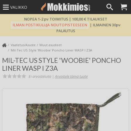
VALIKKO
NOPEA 1-2 pv TOIMITUS | 100,00 € TILAUKSET
ILMAN POSTIKULUJA NOUTOPISTEESEEN
| ILMAINEN 30pv
PALAUTUS
Vaatetus/Asuste
Muut asusteet
Mil-Tec US Style 'Woobie' Poncho Liner WASP I Z3A
MIL-TEC US STYLE 'WOOBIE' PONCHO
LINER WASP I Z3A
Ei arvosteluita |
Arvostele tämä tuote