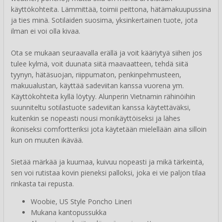
käyttökohteita. Lämmittää, toimii peittona, hätämakuupussina
ja ties minä. Sotilaiden suosima, yksinkertainen tuote, jota
ilman ei voi olla kivaa.
Ota se mukaan seuraavalla erällä ja voit kääriytyä siihen jos
tulee kylmä, voit duunata siitä maavaatteen, tehdä siitä
tyynyn, hätäsuojan, riippumaton, penkinpehmusteen,
makuualustan, käyttää sadeviitan kanssa vuorena ym.
Käyttökohteita kyllä löytyy. Alunperin Vietnamin rähinöihin
suunniteltu sotilastuote sadeviitan kanssa käytettäväksi,
kuitenkin se nopeasti nousi monikäyttöiseksi ja lähes
ikoniseksi comfortteriksi jota käytetään mielellään aina silloin
kun on muuten ikävää.
Sietää märkää ja kuumaa, kuivuu nopeasti ja mikä tärkeintä,
sen voi rutistaa kovin pieneksi palloksi, joka ei vie paljon tilaa
rinkasta tai repusta.
Woobie, US Style Poncho Lineri
Mukana kantopussukka