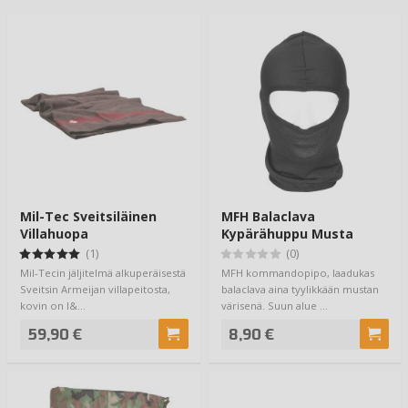
Mil-Tec Sveitsiläinen
MFH Balaclava
Villahuopa
Kypärähuppu Musta
(1)
(0)
Mil-Tecin jäljitelmä alkuperäisestä
MFH kommandopipo, laadukas
Sveitsin Armeijan villapeitosta,
balaclava aina tyylikkään mustan
kovin on l&…
värisenä. Suun alue …
59,90 €
8,90 €