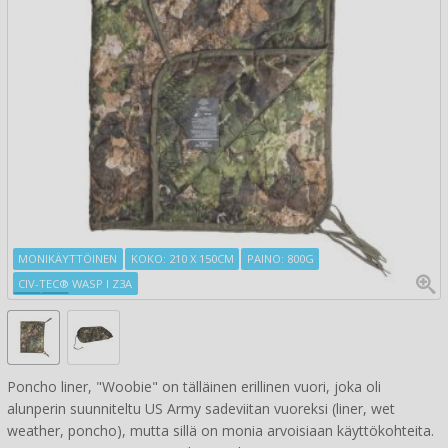
MONIKÄYTTÖINEN
KOKO: 210 X 150CM
PAINO: 800G
CIV-TEC® WASP I Z3A
Poncho liner, "Woobie" on tälläinen erillinen vuori, joka oli
alunperin suunniteltu US Army sadeviitan vuoreksi (liner, wet
weather, poncho), mutta sillä on monia arvoisiaan käyttökohteita.