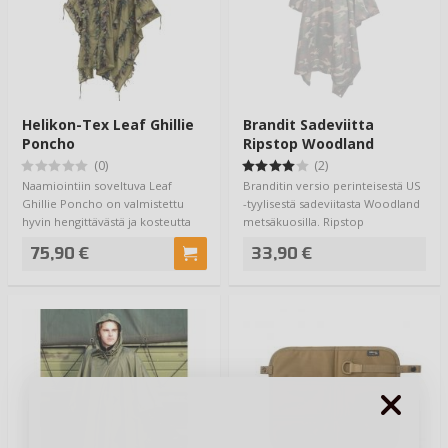
Helikon-Tex Leaf Ghillie
Brandit Sadeviitta
Poncho
Ripstop Woodland
(0)
(2)
Naamiointiin soveltuva Leaf
Branditin versio perinteisestä US
Ghillie Poncho on valmistettu
-tyylisestä sadeviitasta Woodland
hyvin hengittävästä ja kosteutta
metsäkuosilla. Ripstop
sietäväst…
materiaal…
75,90 €
33,90 €