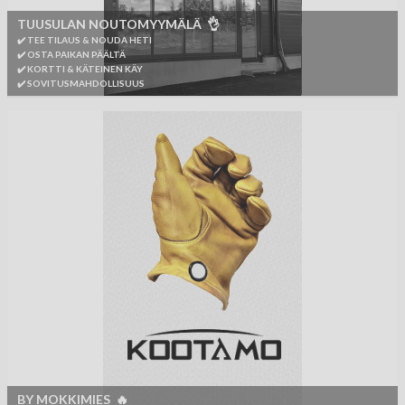
TUUSULAN NOUTOMYYMÄLÄ 👌
✔️ TEE TILAUS & NOUDA HETI
✔️ OSTA PAIKAN PÄÄLTÄ
✔️ KORTTI & KÄTEINEN KÄY
✔️ SOVITUSMAHDOLLISUUS
BY MOKKIMIES 🔥