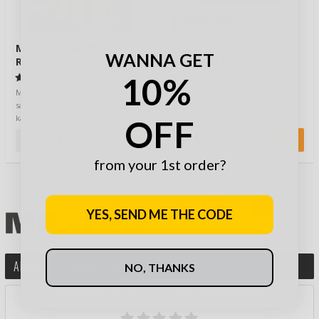
VAIHTOEHTOJA
Mil-Tec Sadeviitta
Helikon-Tex Vagabond
WANNA GET
Ripstop Olive
Seat Pad Istuinalusta
10%
(1)
(2)
Militanttisin speksein kasattu
Ollessamme metsätaipaleella tai
sadeviitta jonka johdannaisia on
bushcraft leirissämme, on
käytetty moninaisissa
meidänkin aina välillä hyvä
OFF
konfrontaatioi…
istuutua alas …
35,90 €
18,90 €
from your 1st order?
YES, SEND ME THE CODE
ARVOSTELE TÄMÄ TUOTE
NO, THANKS
ARVIOI TUOTE TÄHDILLÄ: