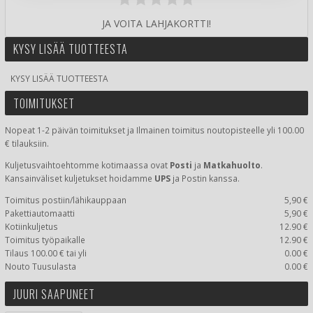
JA VOITA LAHJAKORTTI!
KYSY LISÄÄ TUOTTEESTA
KYSY LISÄÄ TUOTTEESTA
TOIMITUKSET
Nopeat 1-2 päivän toimitukset ja Ilmainen toimitus noutopisteelle yli 100.00
€ tilauksiin.
Kuljetusvaihtoehtomme kotimaassa
ovat
Posti
ja
Matkahuolto
.
Kansainväliset kuljetukset hoidamme
UPS
ja Postin kanssa.
Toimitus postiin/lähikauppaan
5,90 €
Pakettiautomaatti
5,90 €
Kotiinkuljetus
12.90 €
Toimitus työpaikalle
12.90 €
Tilaus 100.00 € tai yli
0.00 €
Nouto Tuusulasta
0.00 €
JUURI SAAPUNEET