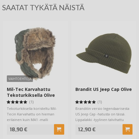
SAATAT TYKÄTÄ NÄISTÄ
VAIHTOEHTOJA
Mil-Tec Karvahattu
Brandit US Jeep Cap Olive
Tekoturkiksella Olive
(1)
(1)
Tekoturkiksella koristeltu Mil-
Branditin versio legendaarisesta
Tecin Karvahattu on hieman
US Jeep Cap -hatusta on tässä.
erilainen kuin MA1 -malli
Lippalakki -tyylinen talvihattu
samaiselta valmi…
sopi…
18,90 €
12,90 €