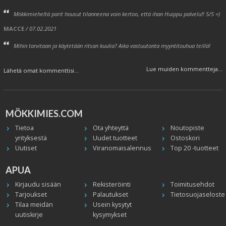
Mökkimieheltä parit housut tilanneena voin kertoo, että ihan Huippu palvelu!! 5/5 =)
MACCE
/ 07.02.2021
Mihin tarvitaan ja käytetään ritsan kuulia? Aika vastuutonta myyntitouhua teillä!
Lue muiden kommentteja...
Lähetä omat kommenttisi...
MÖKKIMIES.COM
Tietoa
Ota yhteyttä
Noutopiste
yrityksestä
Uudet tuotteet
Ostoskori
Uutiset
Viranomaisalennus
Top 20 -tuotteet
APUA
Kirjaudu sisään
Rekisteröinti
Toimitusehdot
Tarjoukset
Palautukset
Tietosuojaseloste
Tilaa meidän
Usein kysytyt
uutiskirje
kysymykset