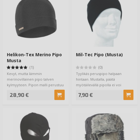
Helikon-Tex Merino Pipo
Mil-Tec Pipo (Musta)
Musta
(1)
(0)
Kevyt, mutta lämmin
Tyylikäs peruspipo halpaan
merinovillainen pipo talven
hintaan. Mustalla, päätä
kylmyyteen. Pipon malli perustuu
myötäilevällä pipolla ei voi
klassiseen USMC Bea…
mennä vikaan. Pipo …
28,90 €
7,90 €