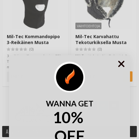
VAIHTOEHTOJA
Mil-Tec Kommandopipo
Mil-Tec Karvahattu
3-Reikäinen Musta
Tekoturkiksella Musta
(0)
(0)
3-reikäinen Kommandopipo Mil-
Mil-Teci tekoturkisella koristeltu
Teciltä vaikka lasketteluun,
karvahattu edustaa ajatonta ja
moottoripyöräkypärän alle tai
lämmintä designiä.Karvahattu on
muuten vain …
aj…
7,90 €
18,90 €
WANNA GET
10%
OFF
ARVOSTELE TÄMÄ TUOTE