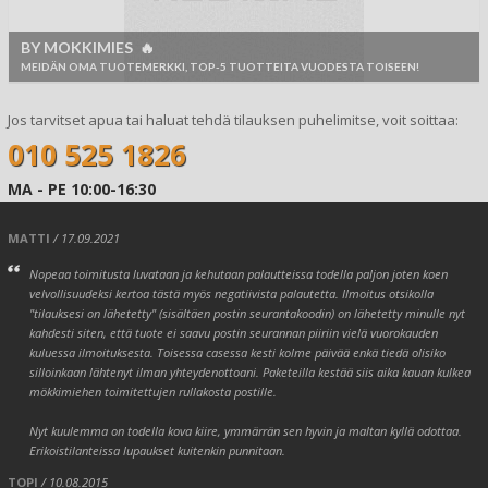
BY MOKKIMIES 🔥
MEIDÄN OMA TUOTEMERKKI, TOP-5 TUOTTEITA VUODESTA TOISEEN!
Jos tarvitset apua tai haluat tehdä tilauksen puhelimitse, voit soittaa:
010 525 1826
MA - PE 10:00-16:30
MATTI
/ 17.09.2021
Nopeaa toimitusta luvataan ja kehutaan palautteissa todella paljon joten koen
velvollisuudeksi kertoa tästä myös negatiivista palautetta. Ilmoitus otsikolla
"tilauksesi on lähetetty" (sisältäen postin seurantakoodin) on lähetetty minulle nyt
kahdesti siten, että tuote ei saavu postin seurannan piiriin vielä vuorokauden
kuluessa ilmoituksesta. Toisessa casessa kesti kolme päivää enkä tiedä olisiko
silloinkaan lähtenyt ilman yhteydenottoani. Paketeilla kestää siis aika kauan kulkea
mökkimiehen toimitettujen rullakosta postille.
Nyt kuulemma on todella kova kiire, ymmärrän sen hyvin ja maltan kyllä odottaa.
Erikoistilanteissa lupaukset kuitenkin punnitaan.
TOPI
/ 10.08.2015