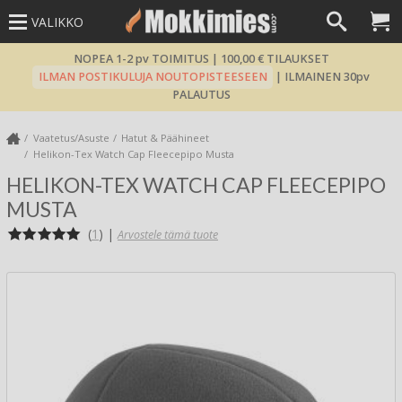
VALIKKO
NOPEA 1-2 pv TOIMITUS | 100,00 € TILAUKSET
ILMAN POSTIKULUJA NOUTOPISTEESEEN
| ILMAINEN 30pv
PALAUTUS
Vaatetus/Asuste
Hatut & Päähineet
Helikon-Tex Watch Cap Fleecepipo Musta
HELIKON-TEX WATCH CAP FLEECEPIPO
MUSTA
(
1
)
|
Arvostele tämä tuote