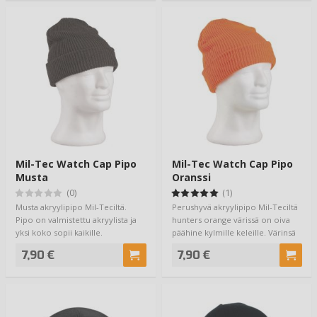
Mil-Tec Watch Cap Pipo
Mil-Tec Watch Cap Pipo
Musta
Oranssi
(0)
(1)
Musta akryylipipo Mil-Teciltä.
Perushyvä akryylipipo Mil-Teciltä
Pipo on valmistettu akryylista ja
hunters orange värissä on oiva
yksi koko sopii kaikille.
päähine kylmille keleille. Värinsä
…
7,90 €
7,90 €