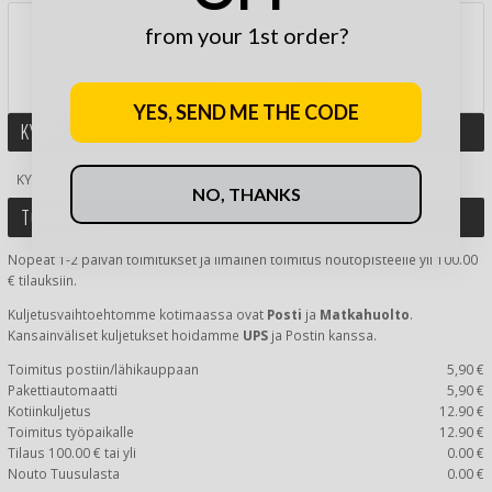
ARVIOI TUOTE TÄHDILLÄ:
from your 1st order?
JA VOITA LAHJAKORTTI!
YES, SEND ME THE CODE
KYSY LISÄÄ TUOTTEESTA
KYSY LISÄÄ TUOTTEESTA
NO, THANKS
TOIMITUKSET
Nopeat 1-2 päivän toimitukset ja Ilmainen toimitus noutopisteelle yli 100.00
€ tilauksiin.
Kuljetusvaihtoehtomme kotimaassa
ovat
Posti
ja
Matkahuolto
.
Kansainväliset kuljetukset hoidamme
UPS
ja Postin kanssa.
Toimitus postiin/lähikauppaan
5,90 €
Pakettiautomaatti
5,90 €
Kotiinkuljetus
12.90 €
Toimitus työpaikalle
12.90 €
Tilaus 100.00 € tai yli
0.00 €
Nouto Tuusulasta
0.00 €