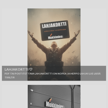
LAHJAKORTTI 🤍
PDF TAI POSTITETTAVA LAHJAKORTTI ON NOPEA JA HEPPO LAHJA! LUE LISÄÄ
TÄÄLTÄ!