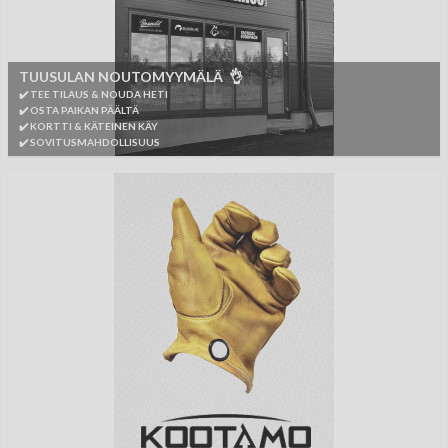
TUUSULAN NOUTOMYYMÄLÄ 👌
✔️ TEE TILAUS & NOUDA HETI
✔️ OSTA PAIKAN PÄÄLTÄ
✔️ KORTTI & KÄTEINEN KÄY
✔️ SOVITUSMAHDOLLISUUS