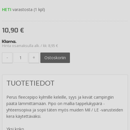
HETI
varastosta (1 kpl)
10,90
€
Hinta osamaksulla alk. / kk: 8,95 €
-
+
Ostoskoriin
TUOTETIEDOT
Perus fleecepipo kylmille keleille, syys ja kevät campingiin
päätä lämmittämään. Pipo on mallia tappelukypärä -
yhteensopiva ja sopii täten myös muiden Mil / LE -varusteiden
kera käytettäväksi.
Yksi koko.