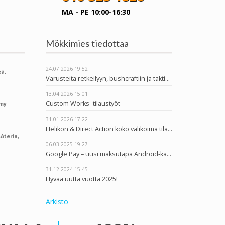
MA - PE 10:00-16:30
Mökkimies tiedottaa
24.07.2026
19.52
ä,
Varusteita retkeilyyn, bushcraftiin ja taktiseen käyttöön
13.04.2026
15.01
Custom Works -tilaustyöt
rmy
31.01.2026
17.22
Helikon & Direct Action koko valikoima tilattavissa
Ateria,
06.03.2025
19.27
Google Pay – uusi maksutapa Android-käyttäjille
31.12.2024
15.45
Hyvää uutta vuotta 2025!
Arkisto