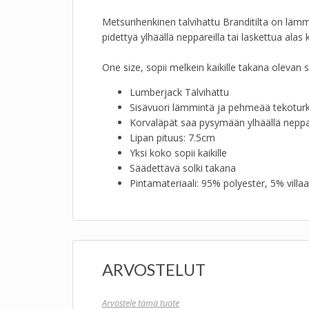
Metsurihenkinen talvihattu Branditilta on läm
pidettyä ylhäällä neppareilla tai laskettua alas 
One size, sopii melkein kaikille takana olevan
Lumberjack Talvihattu
Sisävuori lämmintä ja pehmeää tekoturk
Korvaläpät saa pysymään ylhäällä neppar
Lipan pituus: 7.5cm
Yksi koko sopii kaikille
Säädettävä solki takana
Pintamateriaali: 95% polyester, 5% villa
ARVOSTELUT
Arvostele tämä tuote