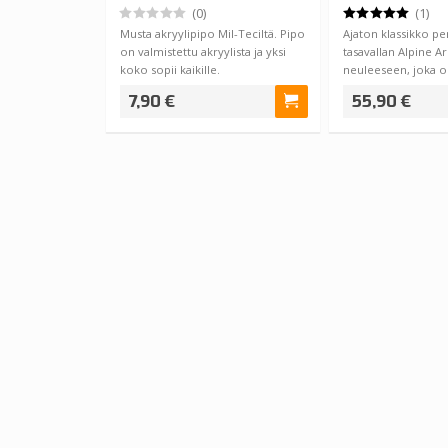
(0)
(1)
Musta akryylipipo Mil-Teciltä. Pipo
Ajaton klassikko pe
on valmistettu akryylista ja yksi
tasavallan Alpine A
koko sopii kaikille.
neuleeseen, joka 
lämmittää, e…
7,90 €
55,90 €