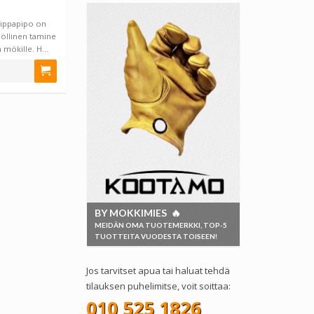
 lippapipo on
nöllinen tamine
n mökille. H…
BY MOKKIMIES 🔥
MEIDÄN OMA TUOTEMERKKI, TOP-5
TUOTTEITA VUODESTA TOISEEN!
Jos tarvitset apua tai haluat tehdä
tilauksen puhelimitse, voit soittaa:
010 525 1826