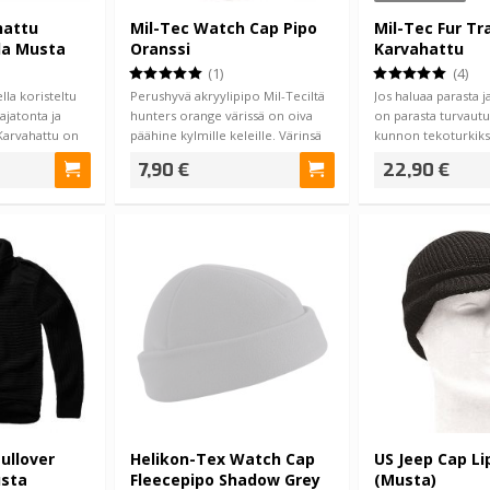
hattu
Mil-Tec Watch Cap Pipo
Mil-Tec Fur Tr
la Musta
Oranssi
Karvahattu
(1)
(4)
lla koristeltu
Perushyvä akryylipipo Mil-Teciltä
Jos haluaa parasta j
ajatonta ja
hunters orange värissä on oiva
on parasta turvautu
Karvahattu on
päähine kylmille keleille. Värinsä
kunnon tekoturkiks
…
valmistettu…
7,90 €
22,90 €
Pullover
Helikon-Tex Watch Cap
US Jeep Cap Li
usta
Fleecepipo Shadow Grey
(Musta)