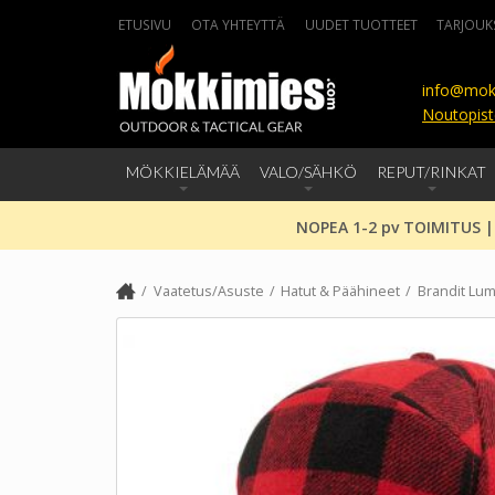
ETUSIVU
OTA YHTEYTTÄ
UUDET TUOTTEET
TARJOUK
info@mok
Noutopist
MÖKKIELÄMÄÄ
VALO/SÄHKÖ
REPUT/RINKAT
NOPEA 1-2 pv TOIMITUS |
Vaatetus/Asuste
Hatut & Päähineet
Brandit Lum