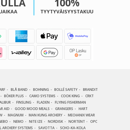
KULLA
100%
UAIKAA
TYYTYVÄISYYSTAKUU
ARF
BLÅ BAND
BOHNING
BOLLÉ SAFETY
BRANDIT
BÖKER PLUS
CAMO SYSTEMS
COOK KING
CRKT
ALIBUR
FINSLING
FLADEN
FLYING FISHERMAN
R AID
GOOD MOOD MEALS
GRANGERS
HART
AW
MAGNUM
MAN KUNG ARCHERY
MECHANIX WEAR
NEBO
NEMO
NITE IZE
NORDISK
NORTENT
OPC
AL ARCHERY SYSTEMS
SAVOTTA
SCHO-KA-KOLA