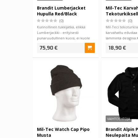
Brandit Lumberjacket
Mil-Tec Karva
Hupulla Red/Black
Tekoturkiksel
(0)
(0)
Kunnollinen tukkijätkä, elikkä
Mil-Teci tekoturkise
Lumberjackki - erityisesti
karvahattu edustaa 
punaruudullinen kuosi, ei kuole
lämmintä designiä.
varmaan ko…
aj…
75,90 €
18,90 €
VAIHTOEHTOJA
Mil-Tec Watch Cap Pipo
Brandit Alpin 
Musta
Neulepaita M