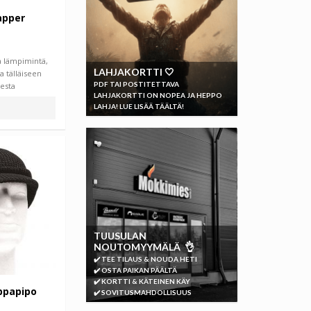
apper
a lämpimintä,
LAHJAKORTTI 🤍
a tälläiseen
PDF TAI POSTITETTAVA
esta
LAHJAKORTTI ON NOPEA JA HEPPO
LAHJA! LUE LISÄÄ TÄÄLTÄ!
TUUSULAN
NOUTOMYYMÄLÄ 👌
✔️ TEE TILAUS & NOUDA HETI
✔️ OSTA PAIKAN PÄÄLTÄ
✔️ KORTTI & KÄTEINEN KÄY
ppapipo
✔️ SOVITUSMAHDOLLISUUS