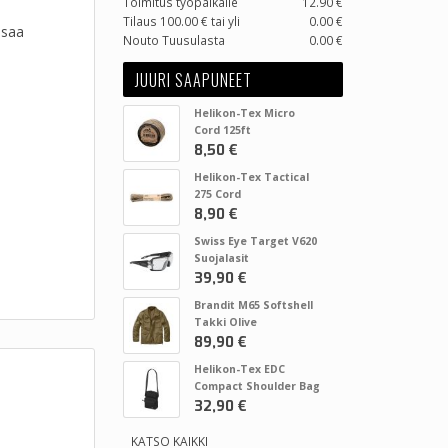
Toimitus työpaikalle
12.90 €
Tilaus 100.00 € tai yli
0.00 €
 saa
Nouto Tuusulasta
0.00 €
JUURI SAAPUNEET
Helikon-Tex Micro
Cord 125ft
8,50 €
Helikon-Tex Tactical
275 Cord
8,90 €
Swiss Eye Target V620
Suojalasit
39,90 €
Brandit M65 Softshell
Takki Olive
89,90 €
Helikon-Tex EDC
Compact Shoulder Bag
32,90 €
KATSO KAIKKI