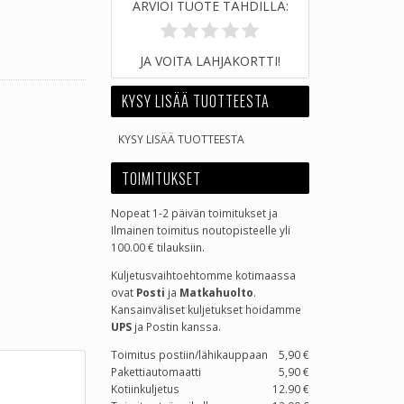
ARVIOI TUOTE TÄHDILLÄ:
JA VOITA LAHJAKORTTI!
KYSY LISÄÄ TUOTTEESTA
KYSY LISÄÄ TUOTTEESTA
TOIMITUKSET
Nopeat 1-2 päivän toimitukset ja
Ilmainen toimitus noutopisteelle yli
100.00 € tilauksiin.
Kuljetusvaihtoehtomme kotimaassa
ovat
Posti
ja
Matkahuolto
.
Kansainväliset kuljetukset hoidamme
UPS
ja Postin kanssa.
Toimitus postiin/lähikauppaan
5,90 €
Pakettiautomaatti
5,90 €
Kotiinkuljetus
12.90 €