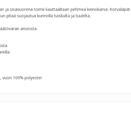
min ja sisävuorena toimii kauttaaltaan pehmeä keinokarva. Korvaläpät
kun pitää suojautua kunnolla tuiskulta ja tuulelta.
 säätövaran ansiosta.
ista
eilla
a, vuori 100% polyester