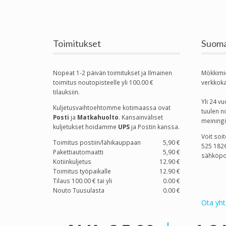
Toimitukset
Suoma
Nopeat 1-2 päivän toimitukset ja Ilmainen
Mökkimi
toimitus noutopisteelle yli 100.00 €
verkkok
tilauksiin.
Yli 24 
Kuljetusvaihtoehtomme kotimaassa
ovat
tuulen n
Posti
ja
Matkahuolto
. Kansainväliset
meiningi
kuljetukset hoidamme
UPS
ja Postin kanssa.
Voit soi
Toimitus postiin/lähikauppaan
5,90 €
525 1826
Pakettiautomaatti
5,90 €
sähköpo
Kotiinkuljetus
12.90 €
Toimitus työpaikalle
12.90 €
Tilaus 100.00 € tai yli
0.00 €
Nouto Tuusulasta
0.00 €
Ota yht