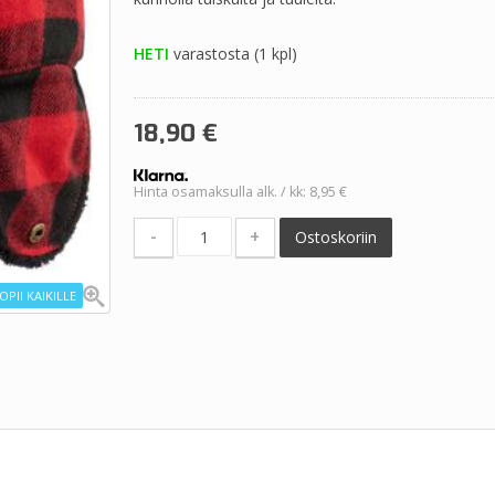
HETI
varastosta (1 kpl)
18,90
€
Hinta osamaksulla alk. / kk: 8,95 €
-
+
Ostoskoriin
PII KAIKILLE