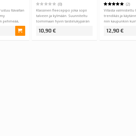
(0)
(2)
rustuu Itävallan
Klassinen fleecepipo joka sopii
Villasta valmistettu
rmy
talveen ja kylmään. Suunniteltu
trendikäs ja käytän
on pehmeää,
toimimaan hyvin taistelukypärän
niin kaupunkiin kui
ja m…
10,90 €
12,90 €