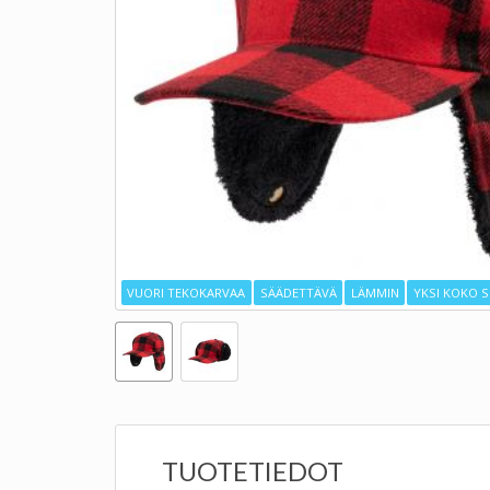
VUORI TEKOKARVAA
SÄÄDETTÄVÄ
LÄMMIN
YKSI KOKO SO
TUOTETIEDOT