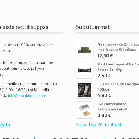
laista nettikauppaa
Suosituimmat
es.com on 100% suomalainen
Naamioverkko 2.4m leve
metritavara Woodland
auppa.
12,90 €
vuoden kokemuksella takaamme
MFH Energiapatukka A
opeat toimitukset ja hyvän
Power Bar 60g
n.
2,50 €
tella meille arkisin numeroon 010-
FRONTIER¹ QRR Energia-
 (10.00 - 16.30)
tai
lähetellä
400kcal
4,90 €
stia
info@mokkimies.com
BW Panzerplatte
Selviytymiskeksit
3,90 €
eyttä
Katso top-20 -tuotteet