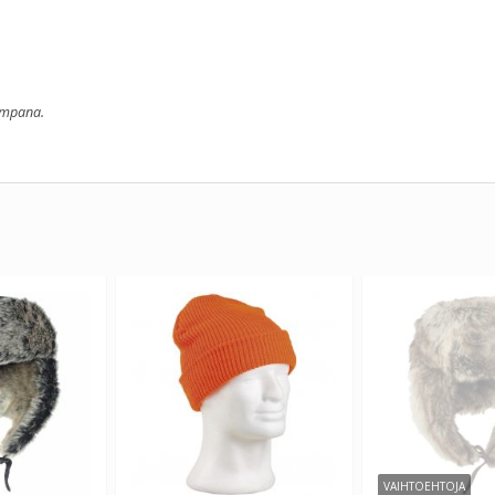
aempana.
VAIHTOEHTOJA