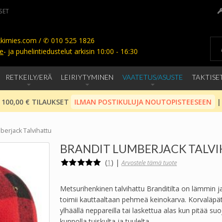
SET
kimies.com / ✆ 010 525 1826
e
- ja puhelintiedustelut arkisin 10:00 - 16:30
RETKEILY/ERÄ
LEIRIYTYMINEN
VAATETUS/ASUSTE
TAKTISE
 100,00 € TILAUKSET
ILMAN POSTIKULUJA NOUTOPISTEESEEN
|
berjack Talvihattu
BRANDIT LUMBERJACK TALV
(
1
)
|
Arvostele tämä tuote
Metsurihenkinen talvihattu Branditilta on lämmin j
toimii kauttaaltaan pehmeä keinokarva. Korvaläpät
ylhäällä neppareilla tai laskettua alas kun pitää su
kunnolla tuiskulta ja tuulelta.