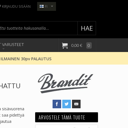
KIRJAUDU SISÄÄN
FI
HAE
T VARUSTEET
0,00 €
0
 ILMAINEN 30pv PALAUTUS
IHATTU
a sisävuorena
 saa pidettyä
ARVOSTELE TÄMÄ TUOTE
ojautua