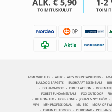
ALK. € 5,90
1-2
TOIMITUSKULUT
TOIMIT
ACME WHISTLES
AFFIX
ALPS MOUNTAINEERING
AM
BULLDOG TARGETS
BUSHCRAFT ESSENTIALS
BU
DD HAMMOCKS
DIRECT ACTION
DORFMAN P
FOREST FUNDAMENTALS
FOX OUTDOOR
FR
HELIKON-TEX
HORI-ZONE
JOHAN & NYSTRÖM
MFH
MFH PROFESSIONAL
MIL-TEC
MORA OF SW
ORIGIN OUTDOORS
PETROMAX
POE LANG 