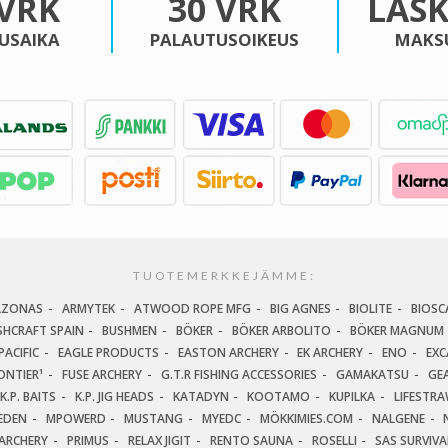
 VRK
30 VRK
LAS
USAIKA
PALAUTUSOIKEUS
MAKS
TUOTEMERKKEJÄMME:
AZONAS
ARMYTEK
ATWOOD ROPE MFG
BIG AGNES
BIOLITE
BIOSC
SHCRAFT SPAIN
BUSHMEN
BÖKER
BÖKER ARBOLITO
BÖKER MAGNUM
ACIFIC
EAGLE PRODUCTS
EASTON ARCHERY
EK ARCHERY
ENO
EXC
ONTIER¹
FUSE ARCHERY
G.T.R FISHING ACCESSORIES
GAMAKATSU
GEA
K.P. BAITS
K.P. JIG HEADS
KATADYN
KOOTAMO
KUPILKA
LIFESTR
EDEN
MPOWERD
MUSTANG
MYEDC
MÖKKIMIES.COM
NALGENE
ARCHERY
PRIMUS
RELAX JIGIT
RENTO SAUNA
ROSELLI
SAS SURVIV