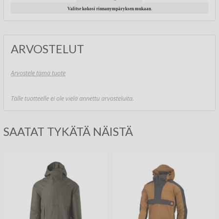
Valitse kokosi rinnanympäryksen mukaan.
ARVOSTELUT
Arvostele tämä tuote
Tälle tuotteelle ei ole vielä annettu arvosteluita.
SAATAT TYKÄTÄ NÄISTÄ