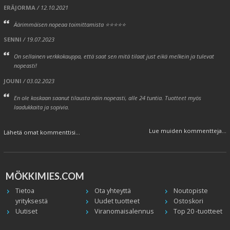
ERÄJORMA
/ 12.10.2021
Äärimmäisen nopeaa toimittamista ⭐⭐⭐⭐⭐
SENNI
/ 19.07.2023
On sellainen verkkokauppa, että saat sen mitä tilaat just eikä melkein ja tulevat
nopeasti!
JOUNI
/ 03.02.2023
En ole koskaan saanut tilausta näin nopeasti, alle 24 tuntia. Tuotteet myös
laadukkaita ja sopivia.
Lue muiden kommentteja...
Lähetä omat kommenttisi...
MÖKKIMIES.COM
Tietoa
Ota yhteyttä
Noutopiste
yrityksestä
Uudet tuotteet
Ostoskori
Uutiset
Viranomaisalennus
Top 20 -tuotteet