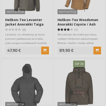
VAIHTOEHTOJA
VAIHTOEHTOJA
Helikon-Tex Levanter
Helikon-Tex Woodsman
Jacket Anorakki Taiga
Anorakki Coyote / Ash
Green
Grey
(0)
(1)
Levanter on ultrakevyt ja hyvin
Woodsman Anorakki perustuu
pieneen pakkautuva anorakki,
osittain Helikonin aikaisempaan
joka suojaa luotettavasti tuulelta
Mistral -malliin, mutta valitut
ja s…
kankaat j…
47,90 €
89,90 €
TOP 20
VAIHTOEHTOJA
VAIHTOEHTOJA