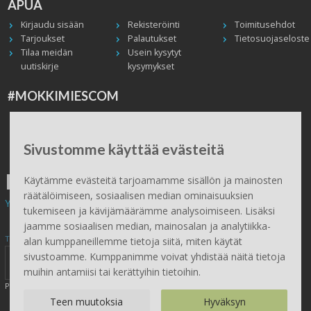
APUA
Kirjaudu sisään
Rekisteröinti
Toimitusehdot
Tarjoukset
Palautukset
Tietosuojaseloste
Tilaa meidän
Usein kysytyt
uutiskirje
kysymykset
#MOKKIMIESCOM
Facebook
Instagram
Twitter / X
TikTok
Youtube
In English
Peruuta tilaus
Sivustomme käyttää evästeitä
ILMAINEN TOIMITUS
Käytämme evästeitä tarjoamamme sisällön ja mainosten
räätälöimiseen, sosiaalisen median ominaisuuksien
Yli 100 € tilauksiin.
tukemiseen ja kävijämäärämme analysoimiseen. Lisäksi
jaamme sosiaalisen median, mainosalan ja analytiikka-
Tilaa Mökkimies.comin uutiskirje tästä
alan kumppaneillemme tietoja siitä, miten käytät
sivustoamme. Kumppanimme voivat yhdistää näitä tietoja
muihin antamiisi tai kerättyihin tietoihin.
Painamalla lähetä, hyväksyt henkilötietojen tallentamisen (
lue
)
Teen muutoksia
Hyväksyn