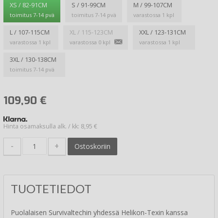
XS / 82-91CM
S / 91-99CM
M / 99-107CM
toimitus 7-14 pvä
toimitus 7-14 pvä
varastossa 1 kpl
L / 107-115CM
XL / 115-123CM
XXL / 123-131CM
varastossa 1 kpl
varastossa 0 kpl
varastossa 1 kpl
3XL / 130-138CM
toimitus 7-14 pvä
109,90
€
Hinta osamaksulla alk. / kk: 8,95 €
-
+
Ostoskoriin
TUOTETIEDOT
Puolalaisen Survivaltechin yhdessä Helikon-Texin kanssa