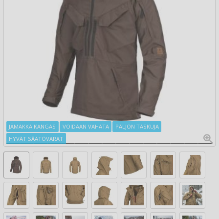
JÄMÄKKÄ KANGAS
VOIDAAN VAHATA
PALJON TASKUJA
HYVÄT SÄÄTÖVARAT