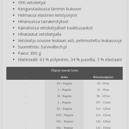
YKK-vetoketjut
Kengurutaskussa lämmin lisävuori
Helmassa elastinen kiristysnyöri
Hihansuissa tarrakiristykset
Kainaloissa vetoketjulliset tuuletusaukot
Hihataskut vetoketjuilla
Vetoketju nousee leukaan asti, pehmustettu leukasuoja
Suunnittelu: Survivaltech.pl
Paino: 890 g
Materiaalit: 63 % polyesteri, 34 % puuvilla, 3 % elastaani
Pilgrim Anorak Jacket
-
Koko
Rinnanympärys
-
XS / Regular
82 - 91cm
-
S / Regular
91 - 99cm
-
M / Regular
99 - 107cm
-
L / Regular
107 - 115cm
-
XL / Regular
115 - 123cm
-
XXL / Regular
123 - 131cm
-
3XL / Regular
130 - 138cm
-
4XL / Regular
135 - 143cm