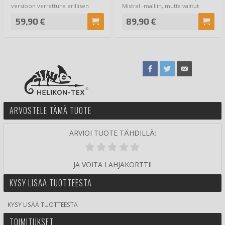
versioon verrattuna erillisen
Mistral -malliin, mutta valitut
fleecevuoren joka…
kankaat j…
59,90 €
89,90 €
ARVOSTELE TÄMÄ TUOTE
ARVIOI TUOTE TÄHDILLÄ:
JA VOITA LAHJAKORTTI!
KYSY LISÄÄ TUOTTEESTA
KYSY LISÄÄ TUOTTEESTA
TOIMITUKSET