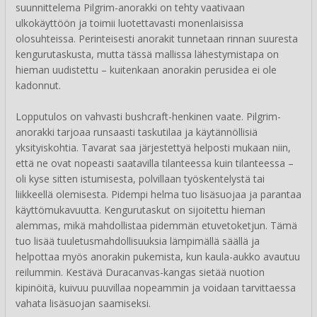
suunnittelema Pilgrim-anorakki on tehty vaativaan
ulkokäyttöön ja toimii luotettavasti monenlaisissa
olosuhteissa. Perinteisesti anorakit tunnetaan rinnan suuresta
kengurutaskusta, mutta tässä mallissa lähestymistapa on
hieman uudistettu – kuitenkaan anorakin perusidea ei ole
kadonnut.
Lopputulos on vahvasti bushcraft-henkinen vaate. Pilgrim-
anorakki tarjoaa runsaasti taskutilaa ja käytännöllisiä
yksityiskohtia. Tavarat saa järjestettyä helposti mukaan niin,
että ne ovat nopeasti saatavilla tilanteessa kuin tilanteessa –
oli kyse sitten istumisesta, polvillaan työskentelystä tai
liikkeellä olemisesta. Pidempi helma tuo lisäsuojaa ja parantaa
käyttömukavuutta. Kengurutaskut on sijoitettu hieman
alemmas, mikä mahdollistaa pidemmän etuvetoketjun. Tämä
tuo lisää tuuletusmahdollisuuksia lämpimällä säällä ja
helpottaa myös anorakin pukemista, kun kaula-aukko avautuu
reilummin. Kestävä Duracanvas-kangas sietää nuotion
kipinöitä, kuivuu puuvillaa nopeammin ja voidaan tarvittaessa
vahata lisäsuojan saamiseksi.