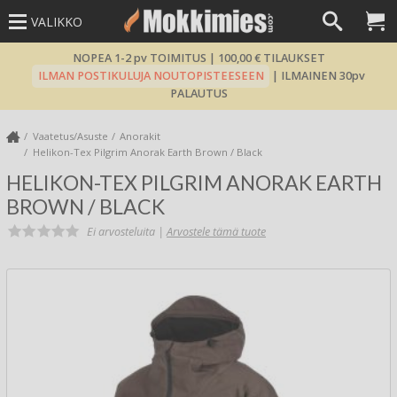
VALIKKO
NOPEA 1-2 pv TOIMITUS | 100,00 € TILAUKSET
ILMAN POSTIKULUJA NOUTOPISTEESEEN
| ILMAINEN 30pv
PALAUTUS
Vaatetus/Asuste
Anorakit
Helikon-Tex Pilgrim Anorak Earth Brown / Black
HELIKON-TEX PILGRIM ANORAK EARTH
BROWN / BLACK
Ei arvosteluita |
Arvostele tämä tuote