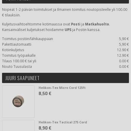
Nopeat 1-2 päivän toimitukset ja Ilmainen toimitus noutopisteelle yli 100.00
€ tilauksiin.
Kuljetusvaihtoehtomme kotimaassa
ovat
Posti
ja
Matkahuolto
.
Kansainväliset kuljetukset hoidamme
UPS
ja Postin kanssa.
Toimitus postiin/lähikauppaan
5,90 €
Pakettiautomaatti
5,90 €
Kotiinkuljetus
12.90 €
Toimitus työpaikalle
12.90 €
Tilaus 100.00 € tai yli
0.00 €
Nouto Tuusulasta
0.00 €
JUURI SAAPUNEET
Helikon-Tex Micro Cord 125ft
8,50 €
Helikon-Tex Tactical 275 Cord
8,90 €