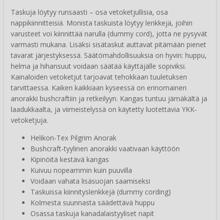
Taskuja löytyy runsaasti – osa vetoketjullisia, osa
nappikiinnitteisiä. Monista taskuista löytyy lenkkejä, joihin
varusteet voi kiinnittää narulla (dummy cord), jotta ne pysyvät
varmasti mukana. Lisäksi sisätaskut auttavat pitämään pienet
tavarat järjestyksessä. Säätömahdollisuuksia on hyvin: huppu,
helma ja hihansuut voidaan säätää käyttäjälle sopiviksi.
Kainaloiden vetoketjut tarjoavat tehokkaan tuuletuksen
tarvittaessa. Kaiken kaikkiaan kyseessä on erinomainen
anorakki bushcraftiin ja retkeilyyn. Kangas tuntuu jämäkältä ja
laadukkaalta, ja viimeistelyssä on käytetty luotettavia YKK-
vetoketjuja.
Helikon-Tex Pilgrim Anorak
Bushcraft-tyylinen anorakki vaativaan käyttöön
Kipinöitä kestävä kangas
Kuivuu nopeammin kuin puuvilla
Voidaan vahata lisäsuojan saamiseksi
Taskuissa kiinnityslenkkejä (dummy cording)
Kolmesta suunnasta säädettävä huppu
Osassa taskuja kanadalaistyyliset napit