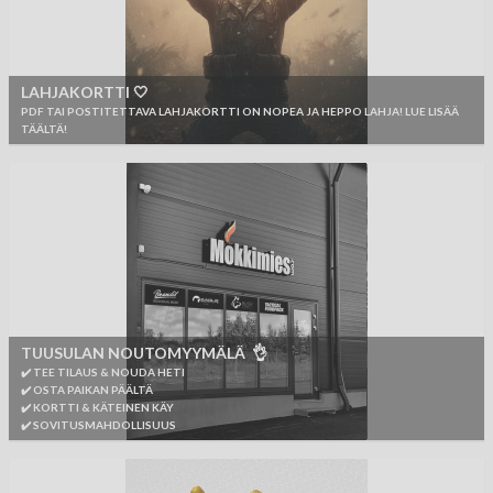
LAHJAKORTTI 🤍
PDF TAI POSTITETTAVA LAHJAKORTTI ON NOPEA JA HEPPO LAHJA! LUE LISÄÄ
TÄÄLTÄ!
TUUSULAN NOUTOMYYMÄLÄ 👌
✔️ TEE TILAUS & NOUDA HETI
✔️ OSTA PAIKAN PÄÄLTÄ
✔️ KORTTI & KÄTEINEN KÄY
✔️ SOVITUSMAHDOLLISUUS