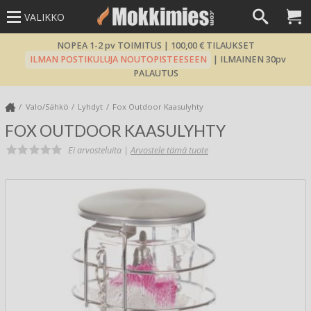
VALIKKO
NOPEA 1-2 pv TOIMITUS | 100,00 € TILAUKSET
ILMAN POSTIKULUJA NOUTOPISTEESEEN
| ILMAINEN 30pv
PALAUTUS
Valo/Sähkö
Lyhdyt
Fox Outdoor Kaasulyhty
FOX OUTDOOR KAASULYHTY
Ei arvosteluita |
Arvostele tämä tuote