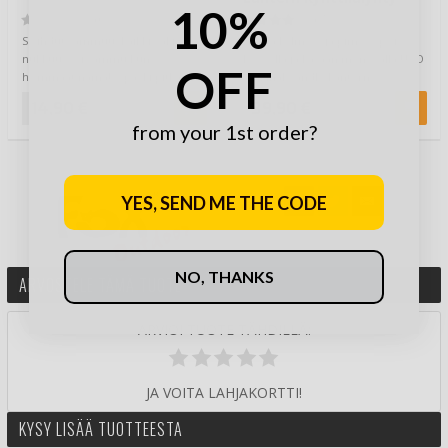
10%
(0)
(7)
Soihdut sammuu, kaikki väki
Häädä kylmyys ja pimeys poies
nukkuu... ei sammu kun
kevyellä ja kasaan menevällä UCO
OFF
hommaat nämä! 3-packi pitkään
Original Candle Lantern -
palavia, kunnon soi…
kynttilälyhd…
14,90 €
39,90 €
from your 1st order?
YES, SEND ME THE CODE
NO, THANKS
ARVOSTELE TÄMÄ TUOTE
ARVIOI TUOTE TÄHDILLÄ:
JA VOITA LAHJAKORTTI!
KYSY LISÄÄ TUOTTEESTA