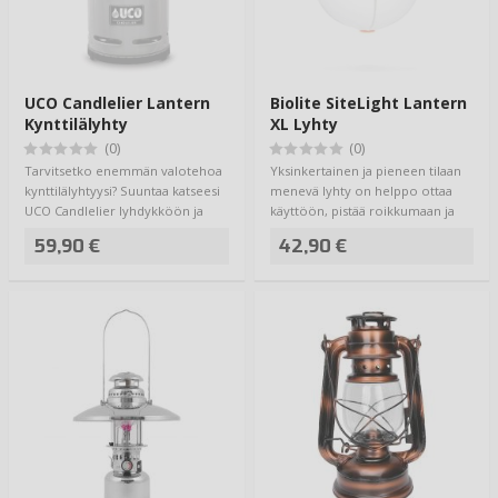
UCO Candlelier Lantern
Biolite SiteLight Lantern
Kynttilälyhty
XL Lyhty
(0)
(0)
Tarvitsetko enemmän valotehoa
Yksinkertainen ja pieneen tilaan
kynttilälyhtyysi? Suuntaa katseesi
menevä lyhty on helppo ottaa
UCO Candlelier lyhdykköön ja
käyttöön, pistää roikkumaan ja
saat p…
tarjoil…
59,90 €
42,90 €