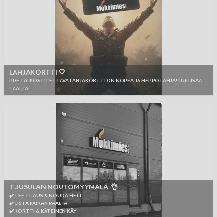
LAHJAKORTTI 🤍
PDF TAI POSTITETTAVA LAHJAKORTTI ON NOPEA JA HEPPO LAHJA! LUE LISÄÄ
TÄÄLTÄ!
TUUSULAN NOUTOMYYMÄLÄ 👌
✔️ TEE TILAUS & NOUDA HETI
✔️ OSTA PAIKAN PÄÄLTÄ
✔️ KORTTI & KÄTEINEN KÄY