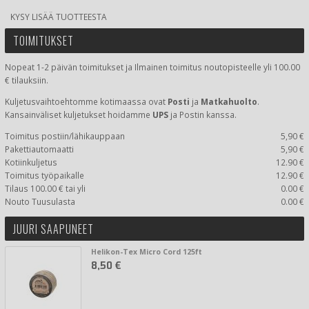
KYSY LISÄÄ TUOTTEESTA
TOIMITUKSET
Nopeat 1-2 päivän toimitukset ja Ilmainen toimitus noutopisteelle yli 100.00
€ tilauksiin.
Kuljetusvaihtoehtomme kotimaassa
ovat
Posti
ja
Matkahuolto
.
Kansainväliset kuljetukset hoidamme
UPS
ja Postin kanssa.
Toimitus postiin/lähikauppaan
5,90 €
Pakettiautomaatti
5,90 €
Kotiinkuljetus
12.90 €
Toimitus työpaikalle
12.90 €
Tilaus 100.00 € tai yli
0.00 €
Nouto Tuusulasta
0.00 €
JUURI SAAPUNEET
Helikon-Tex Micro Cord 125ft
8,50 €