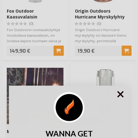
Fox Outdoor
Origin Outdoors
Kaasuvalaisin
Hurricane Myrskylyhty
(0)
(0)
Fox Outdoorin voimavalolyhtyä
Origin Outdoors Hurricane
muistuttava kaasuvalaisin, on
myrskylyhty on klassisen hieno
loistava kapine tuomaan valoa ja
myrskylyhty, perinteisillä
lämpöä …
toiminnoilla. Hu…
149,90 €
19,90 €
VAIHTOEHTOJA
MFH Soihtu 55cm 3-pack
UCO Original Candle
WANNA GET
Lantern Kynttilälyhty