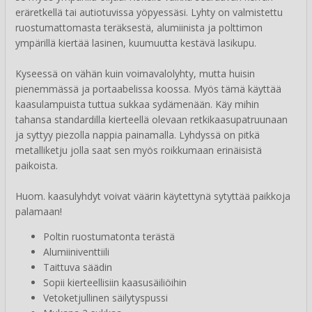
eräretkellä tai autiotuvissa yöpyessäsi. Lyhty on valmistettu
ruostumattomasta teräksestä, alumiinista ja polttimon
ympärillä kiertää lasinen, kuumuutta kestävä lasikupu.
Kyseessä on vähän kuin voimavalolyhty, mutta huisin
pienemmässä ja portaabelissa koossa. Myös tämä käyttää
kaasulampuista tuttua sukkaa sydämenään. Käy mihin
tahansa standardilla kierteellä olevaan retkikaasupatruunaan
ja syttyy piezolla nappia painamalla. Lyhdyssä on pitkä
metalliketju jolla saat sen myös roikkumaan erinäisistä
paikoista.
Huom. kaasulyhdyt voivat väärin käytettynä sytyttää paikkoja
palamaan!
Poltin ruostumatonta terästä
Alumiiniventtiili
Taittuva säädin
Sopii kierteellisiin kaasusäiliöihin
Vetoketjullinen säilytyspussi