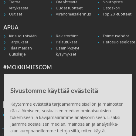
Tietoa
Ota yhteyttä
Noutopiste
yrityksestä
Uudet tuotteet
Ostoskori
Uutiset
Viranomaisalennus
Top 20 -tuotteet
APUA
Kirjaudu sisään
Rekisteröinti
Toimitusehdot
Tarjoukset
Palautukset
Tietosuojaseloste
Tilaa meidän
Usein kysytyt
uutiskirje
kysymykset
#MOKKIMIESCOM
Facebook
Instagram
Twitter / X
TikTok
Youtube
In English
Peruuta tilaus
Sivustomme käyttää evästeitä
ILMAINEN TOIMITUS
Käytämme evästeitä tarjoamamme sisällön ja mainosten
räätälöimiseen, sosiaalisen median ominaisuuksien
Yli 100 € tilauksiin.
tukemiseen ja kävijämäärämme analysoimiseen. Lisäksi
jaamme sosiaalisen median, mainosalan ja analytiikka-
Tilaa Mökkimies.comin uutiskirje tästä
alan kumppaneillemme tietoja siitä, miten käytät