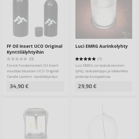
FF Oil Insert UCO Original
Luci EMRG Aurinkolyhty
Kynttilälyhtyihin
(0)
(1)
Forest Fundamentals Oil Insert
Luci EMRG on taskukokoinen
muuttaa klassisen UCO Original
lyhty, taskulamppu ja hätävilkku
Candle Lantern -kynttilälyhdyn
yhdessä kompaktissa
öljytoi…
pakkauksessa. Se tar…
34,90 €
29,90 €