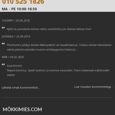
010 525 1826
MA - PE 10:00-16:30
TUOPPI
/ 20.04.2018
Kyllä on jumalauta komee hattu suosittelen jos hianoa hattua etsii!
JOONAS
/ 25.09.2019
Positiivinen yllätys kuinka äkkiä paketti oli noudettavissa. Tuntuu olevan harvinaista
näinä päivinä varsinkin muista nettikaupoista tilatessa...
MM
/ 04.02.2025
Suosittelen!
Nopea toimitus, hyvät tuotteet ja toimiva sivustokin. Tulen tilaamaan edelleenkin
täältä.
Lue muiden kommentteja...
Lähetä omat kommenttisi...
MÖKKIMIES.COM