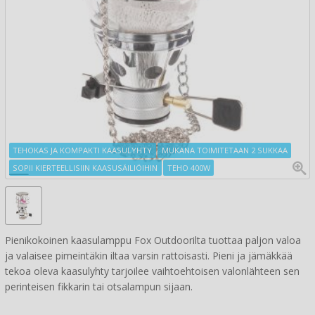
TEHOKAS JA KOMPAKTI KAASULYHTY
MUKANA TOIMITETAAN 2 SUKKAA
SOPII KIERTEELLISIIN KAASUSÄILIÖIHIN
TEHO 400W
Pienikokoinen kaasulamppu Fox Outdoorilta tuottaa paljon valoa
ja valaisee pimeintäkin iltaa varsin rattoisasti. Pieni ja jämäkkää
tekoa oleva kaasulyhty tarjoilee vaihtoehtoisen valonlähteen sen
perinteisen fikkarin tai otsalampun sijaan.