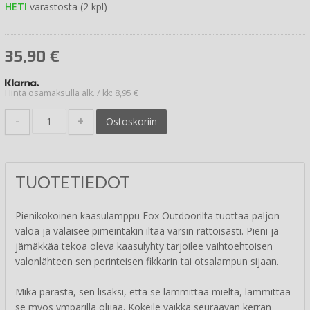
HETI
varastosta (2 kpl)
35,90
€
Hinta osamaksulla alk. / kk: 8,95 €
-
+
Ostoskoriin
TUOTETIEDOT
Pienikokoinen kaasulamppu Fox Outdoorilta tuottaa paljon
valoa ja valaisee pimeintäkin iltaa varsin rattoisasti. Pieni ja
jämäkkää tekoa oleva kaasulyhty tarjoilee vaihtoehtoisen
valonlähteen sen perinteisen fikkarin tai otsalampun sijaan.
Mikä parasta, sen lisäksi, että se lämmittää mieltä, lämmittää
se myös ympärillä olijaa. Kokeile vaikka seuraavan kerran