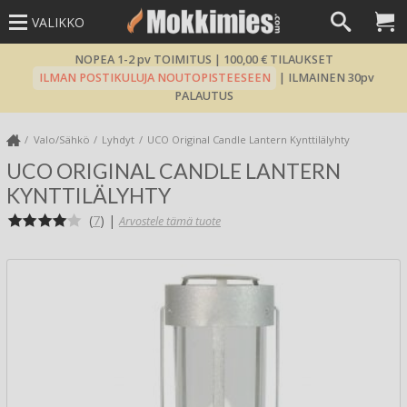
VALIKKO
NOPEA 1-2 pv TOIMITUS | 100,00 € TILAUKSET
ILMAN POSTIKULUJA NOUTOPISTEESEEN
| ILMAINEN 30pv
PALAUTUS
Valo/Sähkö
Lyhdyt
UCO Original Candle Lantern Kynttilälyhty
UCO ORIGINAL CANDLE LANTERN
KYNTTILÄLYHTY
(
7
)
|
Arvostele tämä tuote