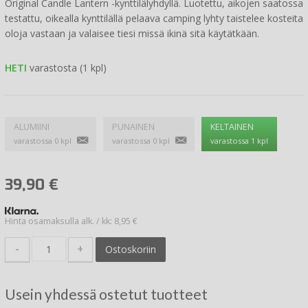
Original Candle Lantern -kynttilälyhdyllä. Luotettu, aikojen saatossa
testattu, oikealla kynttilällä pelaava camping lyhty taistelee kosteita
oloja vastaan ja valaisee tiesi missä ikinä sitä käytätkään.
HETI
varastosta (1 kpl)
ALUMIINI
PUNAINEN
KELTAINEN
varastossa 0 kpl
varastossa 0 kpl
varastossa 1 kpl
39,90
€
Hinta osamaksulla alk. / kk: 8,95 €
-
+
Ostoskoriin
Usein yhdessä ostetut tuotteet