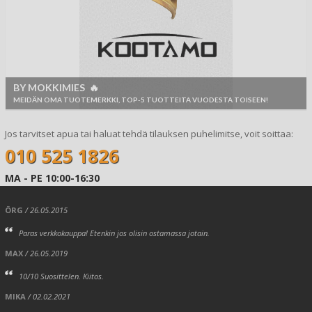
BY MOKKIMIES 🔥
MEIDÄN OMA TUOTEMERKKI, TOP-5 TUOTTEITA VUODESTA TOISEEN!
Jos tarvitset apua tai haluat tehdä tilauksen puhelimitse, voit soittaa:
010 525 1826
MA - PE 10:00-16:30
ÖRG
/ 26.05.2015
Paras verkkokauppa! Etenkin jos olisin ostamassa jotain.
MAX
/ 26.05.2019
10/10 Suosittelen. Kiitos.
MIKA
/ 02.02.2021