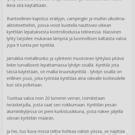
ikinä sitä käytätkään.
Ihanteellinen kapistus eräilyyn, campingiin ja muihin ulkoilma-
aktiviteetteihin, joissa voisit kuvitella nauttivasi oikean
kynttilän lepatuksesta kontrolloidussa telineessä. Klassinen
lyhty tarjoilee mukavaa lämpöä ja luonnollisen kaltaista valoa
jopa 9 tuntia per kynttilä.
Jämäkkä metallirunko ja sylinterin muotoinen lyhtylasi pitävä
liekin turvallisesti lepattamassa lyhdyn sisällä. Kynttilä jota
tässä käytetään, on mallia kruunukynttilä - lyhdyn sisällä on
erillinen jousi, joka työntää kynttilää aina oikealle korkeudelle
kun sitä poltetaan.
Tuottaa valoa noin 20 lumenin verran, toimitetaan
teräsketjulla, josta saat sen roikkumaan. Kynttilän pesän
alumiinikyljessä on pieni kurkistusikkuna, josta näkee jäljellä
olevan kynttilän määrän.
Ja hei, tuo kuva missä teltta hohkaa nätisti yössä, se näyttää