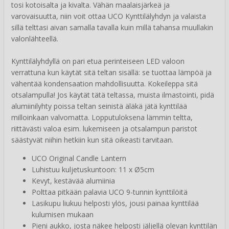
tosi kotoisalta ja kivalta. Vähän maalaisjärkeä ja
varovaisuutta, niin voit ottaa UCO Kynttilälyhdyn ja valaista
sillä telttasi aivan samalla tavalla kuin millä tahansa muullakin
valonlähteellä.
Kynttilälyhdyllä on pari etua perinteiseen LED valoon
verrattuna kun käytät sitä teltan sisällä: se tuottaa lämpöä ja
vähentää kondensaation mahdollisuutta. Kokeileppa sitä
otsalampulla! Jos käytät tätä teltassa, muista ilmastointi, pidä
alumiinilyhty poissa teltan seinistä äläkä jätä kynttilää
milloinkaan valvomatta. Lopputuloksena lämmin teltta,
riittävästi valoa esim. lukemiseen ja otsalampun paristot
säästyvät niihin hetkiin kun sitä oikeasti tarvitaan.
UCO Original Candle Lantern
Luhistuu kuljetuskuntoon: 11 x Ø5cm
Kevyt, kestävää alumiinia
Polttaa pitkään palavia UCO 9-tunnin kynttilöitä
Lasikupu liukuu helposti ylös, jousi painaa kynttilää
kulumisen mukaan
Pieni aukko, josta näkee helposti jäljellä olevan kynttilän