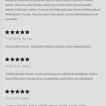
Mukavan näköinen lyhty jonka idea on hyvä, mutta toteutus ei oikein
kanna. Steariini sulaa lyhdyn sisään ja jumittaa koko härveli saaden
aikaan melkoisen sotkun. 9 tunnin kynttilän paloaika lienee todellisuudessa
lähempänä 5 tuntia. Hauska vehje insta kuviin, mutta käytännössä en voi
suositella.
17.07.2019 - kuoska
Toimii oikein hyvin - kosteuden hävitys teltasta toimii mainostetusti...
25.01.2019 - Simo
Todella yksinkertainen, mutta nerokas ja turvallinen kynttilälyhty. Kulkee
tästä lähin aina repussa ja tuo tunnelmaa missä ikinä sitä käytetään!
10.12.2017 - Jukka
Loistava härpäke. Syksyn retkellä teltassa porotti ja tuntui teltta