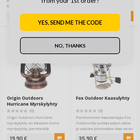
from your 1st order?
nukkuu... ei sammu kun
tunnelman telttaan tai mökille.
hommaat nämä! 3-packi pitkään
Alumiinista valmistettu runko ja
palavia, kunnon soi…
lasisyl…
14,90 €
12,90 €
YES, SEND ME THE CODE
NO, THANKS
Origin Outdoors
Fox Outdoor Kaasulyhty
Hurricane Myrskylyhty
(0)
(0)
Origin Outdoors Hurricane
Pienikokoinen kaasulamppu Fox
myrskylyhty on klassisen hieno
Outdoorilta tuottaa paljon valoa
myrskylyhty, perinteisillä
ja valaisee pimeintäkin iltaa varsin
toiminnoilla. Hu…
…
19,90 €
35,90 €