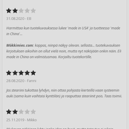
31.08.2020 - EB
Harmittaa kun tuotekuvauksessa lukee 'made in USA' ja tuotteessa 'made
in China'...
Mökkimies.com:
kappas, niinpä näkyy olevan. sellasta... tuotekuvauksen
kirjoituksen aikoihin on ollut vielä noin, mutta nyt näköjään onkin näin. Eli
made in China on valmistusmaa. Korjailtu tuotekortille.
28.08.2020 - Fanni
Jos steariini tukottaa lyhdyn, niin ottaa pohjasta kierteillä vaan systeemin
auki (sama kuin vaihtaisi kynttilän) ja raaputtaa steariinit pois. Taas toimii.
25.11.2019 - Mikko