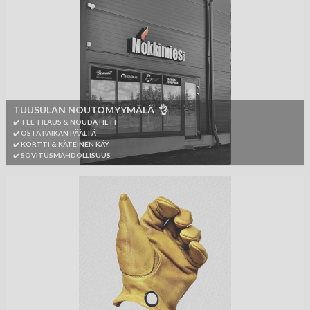
TUUSULAN NOUTOMYYMÄLÄ 👌
✔️ TEE TILAUS & NOUDA HETI
✔️ OSTA PAIKAN PÄÄLTÄ
✔️ KORTTI & KÄTEINEN KÄY
✔️ SOVITUSMAHDOLLISUUS