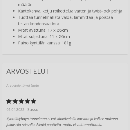
määrän
Kantokahva, ketju roikottelua varten ja twist-lock pohja
Tuottaa tunnelmallista valoa, lämmittää ja poistaa
teltan kondensaatiota
Mitat avattuna: 17 x Ø5cm
Mitat suljettuna: 11 x Ø5cm
Paino kynttilän kanssa: 181g
ARVOSTELUT
Arvostele tämä tuote
01.04.2022 - Sussu
Kynttilälyhdyn tunnelmaa ei voi sähkövalolla korvata ja kulkee mukana
jokaisella reissulla. Pieniä puutteita, mutta ei voittamattomia.