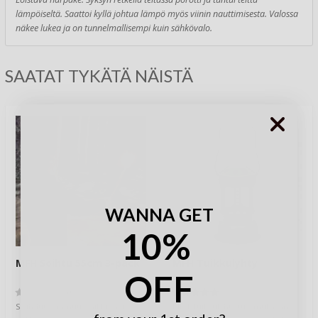
lämpöiseltä. Saattoi kyllä johtua lämpö myös viinin nauttimisesta. Valossa
näkee lukea ja on tunnelmallisempi kuin sähkövalo.
SAATAT TYKÄTÄ NÄISTÄ
WANNA GET
10%
MFH Soihtu 55cm 3-pack
MFH Tuikkulyhty
OFF
(0)
(1)
Soihdut sammuu, kaikki väki
MFH Tuikkulyhty tuo mukavan