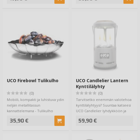
UCO Firebowl Tulikulho
UCO Candlelier Lantern
Kynttilälyhty
(0)
(0)
Mobiili, kompakti ja luhistuva ydin
Tarvitsetko enemmän valotehoa
neljän metallitassun
kynttilälyhtyysi? Suuntaa katseesi
kannattelemana - Tulikulho
UCO Candlelier lyhdykköön ja
mahdollistaa nuo…
saat p…
35,90 €
59,90 €