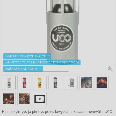
SYMPAATTINEN KYNTTILÄLYHTY
LÄMMITTÄÄ TELTASSA JA POISTAA KONDENSAATIOTA
JÄMÄKKÄ ALUMIINIKOTELO
Häädä kylmyys ja pimeys poies kevyellä ja kasaan menevällä UCO