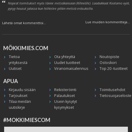
Nopeat toimitukset myös tänne metsäkansaan (Kihniölle). Laadukkaat Kootamo vyöt,
pysyy housut jalassa kun hiihtelee pitkin metsiä eräsuksilla.
Lue muiden kommentteja...
Lähetä omat kommenttisi...
MÖKKIMIES.COM
Tietoa
Ota yhteyttä
Noutopiste
yrityksestä
Uudet tuotteet
Ostoskori
Uutiset
Viranomaisalennus
Top 20 -tuotteet
APUA
Kirjaudu sisään
Rekisteröinti
Toimitusehdot
Tarjoukset
Palautukset
Tietosuojaseloste
Tilaa meidän
Usein kysytyt
uutiskirje
kysymykset
#MOKKIMIESCOM
Facebook
Instagram
Twitter / X