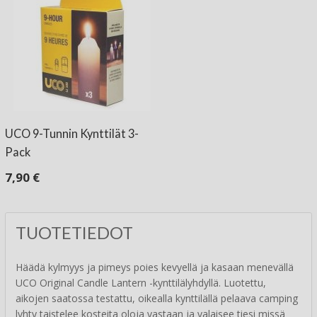
UCO 9-Tunnin Kynttilät 3-
Pack
7,90 €
TUOTETIEDOT
Häädä kylmyys ja pimeys poies kevyellä ja kasaan menevällä
UCO Original Candle Lantern -kynttilälyhdyllä. Luotettu,
aikojen saatossa testattu, oikealla kynttilällä pelaava camping
lyhty taistelee kosteita oloja vastaan ja valaisee tiesi missä