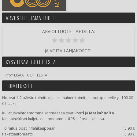
ARVOSTELE TÄMÄ TUOTE
ARVIOI TUOTE TÄHDILLÄ:
JA VOITA LAHJAKORTTI!
KYSY LISÄÄ TUOTTEESTA
KYSY LISÄÄ TUOTTEESTA
TOIMITUKSET
Nopeat 1-2 päivän toimitukset ja Ilmainen toimitus noutopisteelle yli 100.00
€ tilauksiin.
Kuljetusvaihtoehtomme kotimaassa
ovat
Posti
ja
Matkahuolto
.
Kansainväliset kuljetukset hoidamme
UPS
ja Postin kanssa.
Toimitus postiin/lähikauppaan
5,90 €
Pakettiautomaatti
5,90 €