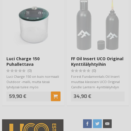
Luci Charge 150
FF Oil Insert UCO Original
Puhallettava
Kynttilälyhtyihin
Aurinkolyhty
(0)
(0)
Luci Charge 150 on kuin normaali
Forest Fundamentals Oil Insert
Outdoor -malli, mutta tässä
muuttaa klassisen UCO Original
lyhdyssä tulee myös
Candle Lantern -kynttilälyhdyn
mahdollisuus ladata…
öljytoi…
59,90 €
34,90 €