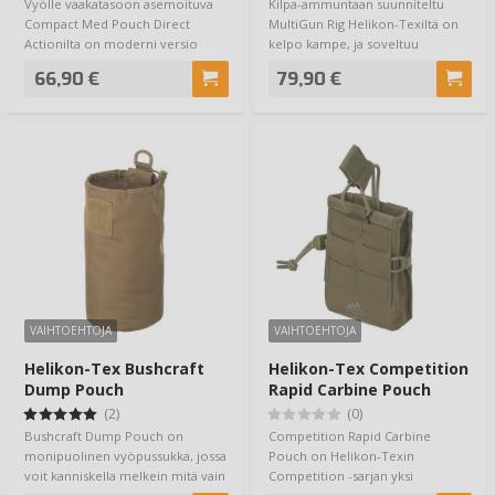
Vyölle vaakatasoon asemoituva
Kilpa-ammuntaan suunniteltu
Compact Med Pouch Direct
MultiGun Rig Helikon-Texiltä on
Actionilta on moderni versio
kelpo kampe, ja soveltuu
ehkä yhdestä tär…
erinomaisesti S…
66,90 €
79,90 €
VAIHTOEHTOJA
VAIHTOEHTOJA
Helikon-Tex Bushcraft
Helikon-Tex Competition
Dump Pouch
Rapid Carbine Pouch
(2)
(0)
Bushcraft Dump Pouch on
Competition Rapid Carbine
monipuolinen vyöpussukka, jossa
Pouch on Helikon-Texin
voit kanniskella melkein mitä vain
Competition -sarjan yksi