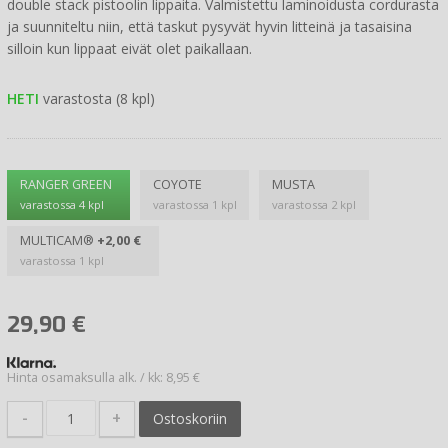
double stack pistoolin lippaita. Valmistettu laminoidusta cordurasta
ja suunniteltu niin, että taskut pysyvät hyvin litteinä ja tasaisina
silloin kun lippaat eivät olet paikallaan.
HETI
varastosta (8 kpl)
RANGER GREEN
COYOTE
MUSTA
varastossa 4 kpl
varastossa 1 kpl
varastossa 2 kpl
MULTICAM®
+2,00 €
varastossa 1 kpl
29,90
€
Hinta osamaksulla alk. / kk: 8,95 €
-
+
Ostoskoriin