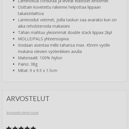
Laminoitua corduraa ja leveät elastiset kiristimet
Osittain kovetettu rakenne helpottaa lippaan
takaisinlaittoa
Laminoidut vetimet, joilla taskun saa avaraksi kun on
aika reholsteroida makasiini
Tähän mahtuu yleisimmät double stack lippaa 2kpl
MOLLE/PALS yhteensopiva
Voidaan asentaa mille tahansa max. 45mm vyölle
mukana olevien vyölenkkien avulla
Materiaalit: 100% Nylon
Paino: 38g
Mitat: 9 x 9.5 x 1.5cm
ARVOSTELUT
Arvostele tämä tuote