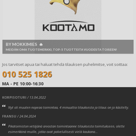
BY MOKKIMIES 🔥
MEIDÄN OMA TUOTEMERKKI, TOP-5 TUOTTEITA VUODESTA TOISEEN!
Jos tarvitset apua tai haluat tehdä tilauksen puhelimitse, voit soittaa:
010 525 1826
MA - PE 10:00-16:30
KORPISOTURI
/ 13.04.2022
Nyt oli muuten nopeaa toimintaa, 4 minuuttia tilauksesta ja tilaus on jo käsitelty.
FRANSU
/ 24.04.2024
Pikatoimiston vetäjänä arvostan toimintaanne tilauksesta toimitukseen, olette
esimerkkinä muille, jotka ovat palvelullisesti vielä kaukana...