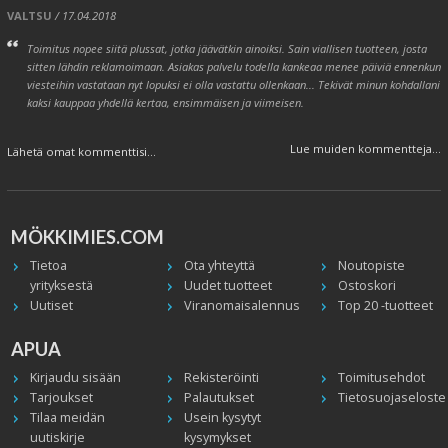
VALTSU
/ 17.04.2018
Toimitus nopee siitä plussat, jotka jäävätkin ainoiksi. Sain viallisen tuotteen, josta
sitten lähdin reklamoimaan. Asiakas palvelu todella kankeaa menee päiviä ennenkun
viesteihin vastataan nyt lopuksi ei olla vastattu ollenkaan... Tekivät minun kohdallani
kaksi kauppaa yhdellä kertaa, ensimmäisen ja viimeisen.
Lue muiden kommentteja...
Lähetä omat kommenttisi...
MÖKKIMIES.COM
Tietoa
Ota yhteyttä
Noutopiste
yrityksestä
Uudet tuotteet
Ostoskori
Uutiset
Viranomaisalennus
Top 20 -tuotteet
APUA
Kirjaudu sisään
Rekisteröinti
Toimitusehdot
Tarjoukset
Palautukset
Tietosuojaseloste
Tilaa meidän
Usein kysytyt
uutiskirje
kysymykset