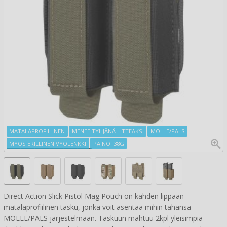
MATALAPROFIILINEN
MENEE TYHJÄNÄ LITTEÄKSI
MOLLE/PALS
MYÖS ERILLINEN VYÖLENKKI
PAINO: 38G
Direct Action Slick Pistol Mag Pouch on kahden lippaan
matalaprofiilinen tasku, jonka voit asentaa mihin tahansa
MOLLE/PALS järjestelmään. Taskuun mahtuu 2kpl yleisimpiä