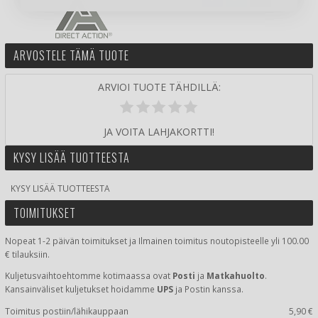
ARVOSTELE TÄMÄ TUOTE
ARVIOI TUOTE TÄHDILLÄ:
JA VOITA LAHJAKORTTI!
KYSY LISÄÄ TUOTTEESTA
KYSY LISÄÄ TUOTTEESTA
TOIMITUKSET
Nopeat 1-2 päivän toimitukset ja Ilmainen toimitus noutopisteelle yli 100.00
€ tilauksiin.
Kuljetusvaihtoehtomme kotimaassa
ovat
Posti
ja
Matkahuolto
.
Kansainväliset kuljetukset hoidamme
UPS
ja Postin kanssa.
Toimitus postiin/lähikauppaan
5,90 €