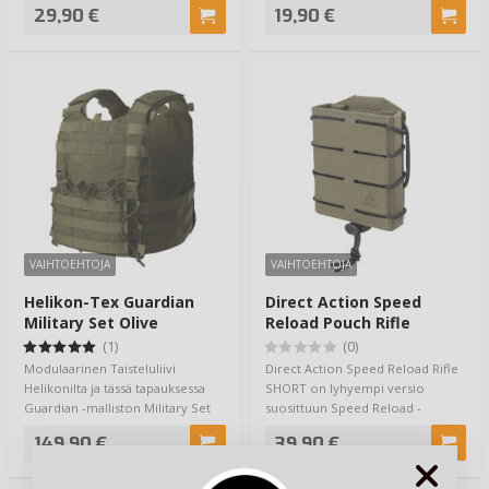
mieleen j…
päätuotteista. Lipastasku …
29,90 €
19,90 €
VAIHTOEHTOJA
VAIHTOEHTOJA
Helikon-Tex Guardian
Direct Action Speed
Military Set Olive
Reload Pouch Rifle
SHORT
(1)
(0)
Modulaarinen Taisteluliivi
Direct Action Speed Reload Rifle
Helikonilta ja tässä tapauksessa
SHORT on lyhyempi versio
Guardian -malliston Military Set
suosittuun Speed Reload -
versio.…
sarjaan, jota on …
149,90 €
39,90 €