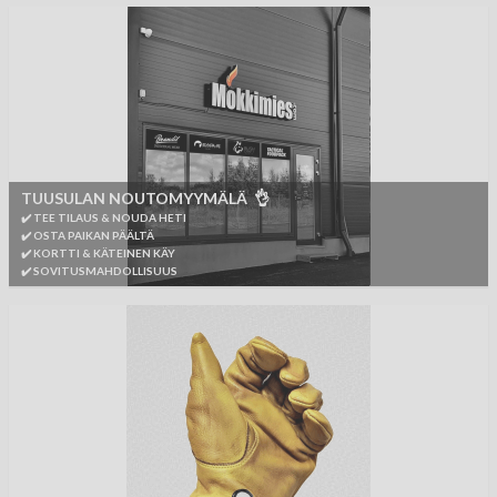
TUUSULAN NOUTOMYYMÄLÄ 👌
✔️ TEE TILAUS & NOUDA HETI
✔️ OSTA PAIKAN PÄÄLTÄ
✔️ KORTTI & KÄTEINEN KÄY
✔️ SOVITUSMAHDOLLISUUS