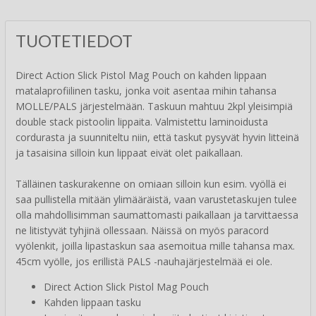
TUOTETIEDOT
Direct Action Slick Pistol Mag Pouch on kahden lippaan
matalaprofiilinen tasku, jonka voit asentaa mihin tahansa
MOLLE/PALS järjestelmään. Taskuun mahtuu 2kpl yleisimpiä
double stack pistoolin lippaita. Valmistettu laminoidusta
cordurasta ja suunniteltu niin, että taskut pysyvät hyvin litteinä
ja tasaisina silloin kun lippaat eivät olet paikallaan.
Tälläinen taskurakenne on omiaan silloin kun esim. vyöllä ei
saa pullistella mitään ylimääräistä, vaan varustetaskujen tulee
olla mahdollisimman saumattomasti paikallaan ja tarvittaessa
ne litistyvät tyhjinä ollessaan. Näissä on myös paracord
vyölenkit, joilla lipastaskun saa asemoitua mille tahansa max.
45cm vyölle, jos erillistä PALS -nauhajärjestelmää ei ole.
Direct Action Slick Pistol Mag Pouch
Kahden lippaan tasku