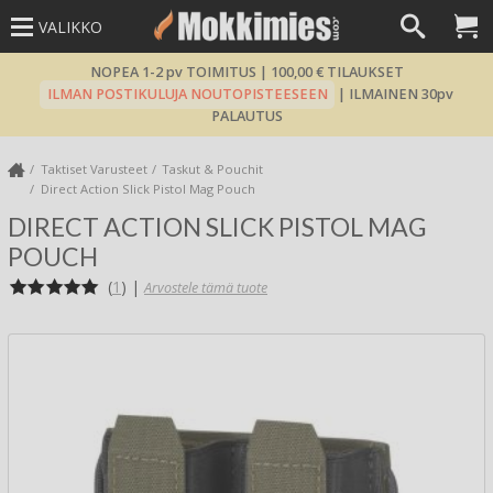
VALIKKO
NOPEA 1-2 pv TOIMITUS | 100,00 € TILAUKSET
ILMAN POSTIKULUJA NOUTOPISTEESEEN
| ILMAINEN 30pv
PALAUTUS
Taktiset Varusteet
Taskut & Pouchit
Direct Action Slick Pistol Mag Pouch
DIRECT ACTION SLICK PISTOL MAG
POUCH
(
1
)
|
Arvostele tämä tuote