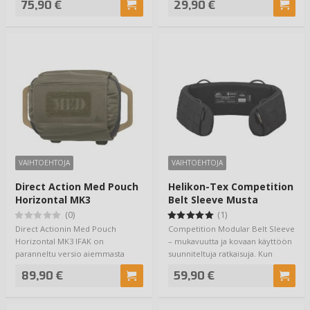
75,90 €
29,90 €
VAIHTOEHTOJA
VAIHTOEHTOJA
Direct Action Med Pouch
Helikon-Tex Competition
Horizontal MK3
Belt Sleeve Musta
(0)
(1)
Direct Actionin Med Pouch
Competition Modular Belt Sleeve
Horizontal MK3 IFAK on
– mukavuutta ja kovaan käyttöön
paranneltu versio aiemmasta
suunniteltuja ratkaisuja. Kun
Mk2:sta - tässä versios…
tarvit…
89,90 €
59,90 €