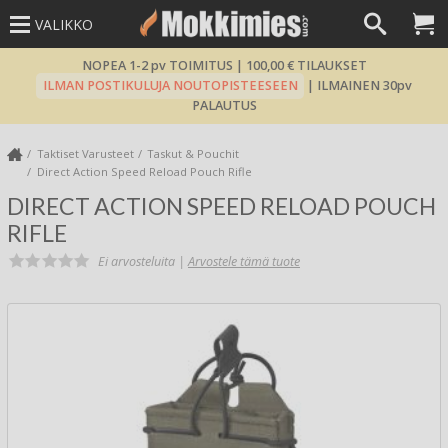
VALIKKO
NOPEA 1-2 pv TOIMITUS | 100,00 € TILAUKSET
ILMAN POSTIKULUJA NOUTOPISTEESEEN
| ILMAINEN 30pv
PALAUTUS
Taktiset Varusteet
Taskut & Pouchit
Direct Action Speed Reload Pouch Rifle
DIRECT ACTION SPEED RELOAD POUCH
RIFLE
Ei arvosteluita |
Arvostele tämä tuote