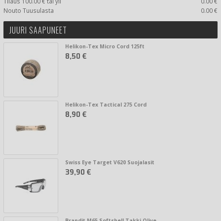
Tilaus 100.00 € tai yli
0.00 €
Nouto Tuusulasta
0.00 €
JUURI SAAPUNEET
Helikon-Tex Micro Cord 125ft
8,50 €
Helikon-Tex Tactical 275 Cord
8,90 €
Swiss Eye Target V620 Suojalasit
39,90 €
Brandit M65 Softshell Takki Olive