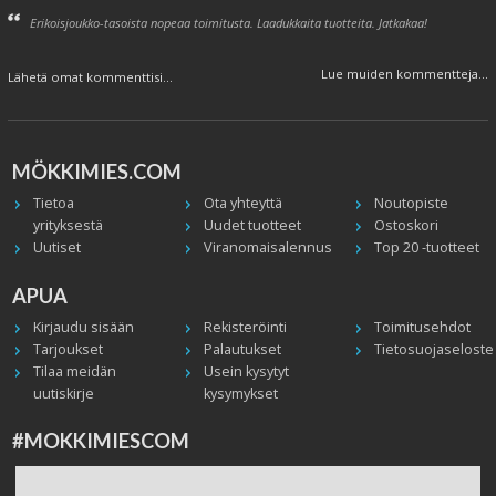
Erikoisjoukko-tasoista nopeaa toimitusta. Laadukkaita tuotteita. Jatkakaa!
Lue muiden kommentteja...
Lähetä omat kommenttisi...
MÖKKIMIES.COM
Tietoa
Ota yhteyttä
Noutopiste
yrityksestä
Uudet tuotteet
Ostoskori
Uutiset
Viranomaisalennus
Top 20 -tuotteet
APUA
Kirjaudu sisään
Rekisteröinti
Toimitusehdot
Tarjoukset
Palautukset
Tietosuojaseloste
Tilaa meidän
Usein kysytyt
uutiskirje
kysymykset
#MOKKIMIESCOM
Facebook
Instagram
Twitter / X
TikTok
Youtube
In English