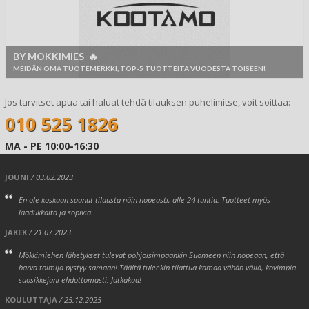
BY MOKKIMIES 🔥
MEIDÄN OMA TUOTEMERKKI, TOP-5 TUOTTEITA VUODESTA TOISEEN!
Jos tarvitset apua tai haluat tehdä tilauksen puhelimitse, voit soittaa:
010 525 1826
MA - PE 10:00-16:30
JOUNI
/ 03.02.2023
En ole koskaan saanut tilausta näin nopeasti, alle 24 tuntia. Tuotteet myös
laadukkaita ja sopivia.
JAKEK
/ 21.07.2023
Mökkimiehen lähetykset tulevat pohjoisimpaankin Suomeen niin nopeaan, että
harva toimija pystyy samaan! Täältä tuleekin tilattua kamaa vähän väliä, kovimpia
suosikkejani ehdottomasti. Jatkakaa!
KOULUTTAJA
/ 25.12.2025