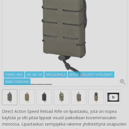
PAINO: 80G
AR, AK, SR
MOLLE/PALS
MYÖS ERILLISET VYÖLENKIT
500D CORDURA
Direct Action Speed Reload Rifle on lipastasku, jota on nopea
käyttää ja silti pitää lippaat visusti paikoillaan kovemmassakin
menossa. Lipastaskun semijäykkä rakenne yhdistettynä sisäpuolen