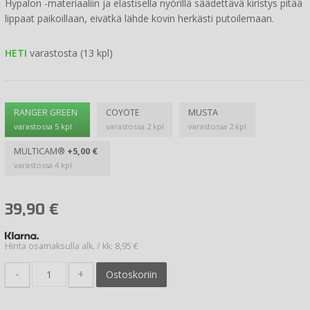
Hypalon -materiaaliin ja elastisella nyörillä säädettävä kiristys pitää
lippaat paikoillaan, eivätkä lähde kovin herkästi putoilemaan.
HETI
varastosta (13 kpl)
RANGER GREEN
COYOTE
MUSTA
varastossa 5 kpl
varastossa 2 kpl
varastossa 2 kpl
MULTICAM®
+5,00 €
varastossa 4 kpl
39,90
€
Hinta osamaksulla alk. / kk: 8,95 €
-
+
Ostoskoriin