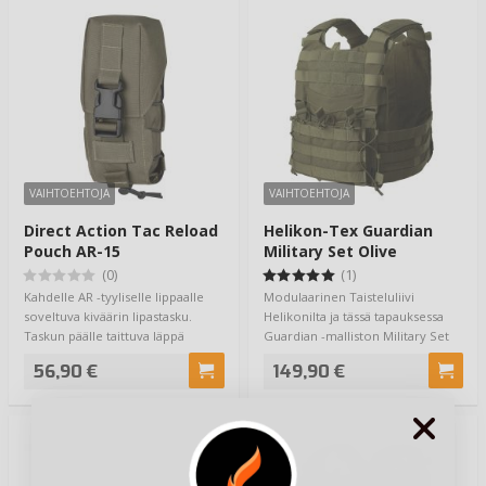
VAIHTOEHTOJA
VAIHTOEHTOJA
Direct Action Tac Reload
Helikon-Tex Guardian
Pouch AR-15
Military Set Olive
(0)
(1)
Kahdelle AR -tyyliselle lippaalle
Modulaarinen Taisteluliivi
soveltuva kiväärin lipastasku.
Helikonilta ja tässä tapauksessa
Taskun päälle taittuva läppä
Guardian -malliston Military Set
voidaa…
versio.…
56,90 €
149,90 €