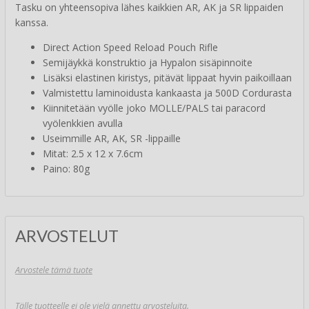
Tasku on yhteensopiva lähes kaikkien AR, AK ja SR lippaiden
kanssa.
Direct Action Speed Reload Pouch Rifle
Semijäykkä konstruktio ja Hypalon sisäpinnoite
Lisäksi elastinen kiristys, pitävät lippaat hyvin paikoillaan
Valmistettu laminoidusta kankaasta ja 500D Cordurasta
Kiinnitetään vyölle joko MOLLE/PALS tai paracord
vyölenkkien avulla
Useimmille AR, AK, SR -lippaille
Mitat: 2.5 x 12 x 7.6cm
Paino: 80g
ARVOSTELUT
Arvostele tämä tuote
Tälle tuotteelle ei ole vielä annettu arvosteluita.