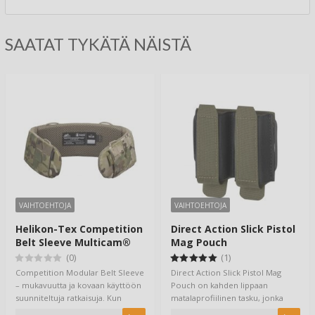
SAATAT TYKÄTÄ NÄISTÄ
VAIHTOEHTOJA
VAIHTOEHTOJA
Helikon-Tex Competition
Direct Action Slick Pistol
Belt Sleeve Multicam®
Mag Pouch
(0)
(1)
Competition Modular Belt Sleeve
Direct Action Slick Pistol Mag
– mukavuutta ja kovaan käyttöön
Pouch on kahden lippaan
suunniteltuja ratkaisuja. Kun
matalaprofiilinen tasku, jonka
tarvit…
voit asentaa m…