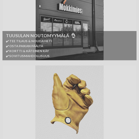
TUUSULAN NOUTOMYYMÄLÄ 👌
✔️ TEE TILAUS & NOUDA HETI
✔️ OSTA PAIKAN PÄÄLTÄ
✔️ KORTTI & KÄTEINEN KÄY
✔️ SOVITUSMAHDOLLISUUS