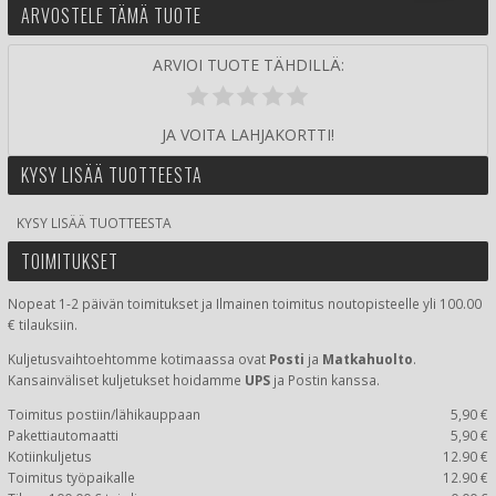
ARVOSTELE TÄMÄ TUOTE
ARVIOI TUOTE TÄHDILLÄ:
JA VOITA LAHJAKORTTI!
KYSY LISÄÄ TUOTTEESTA
KYSY LISÄÄ TUOTTEESTA
TOIMITUKSET
Nopeat 1-2 päivän toimitukset ja Ilmainen toimitus noutopisteelle yli 100.00
€ tilauksiin.
Kuljetusvaihtoehtomme kotimaassa
ovat
Posti
ja
Matkahuolto
.
Kansainväliset kuljetukset hoidamme
UPS
ja Postin kanssa.
Toimitus postiin/lähikauppaan
5,90 €
Pakettiautomaatti
5,90 €
Kotiinkuljetus
12.90 €
Toimitus työpaikalle
12.90 €