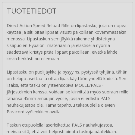
TUOTETIEDOT
Direct Action Speed Reload Rifle on lipastasku, jota on nopea
käyttää ja silti pitää lippaat visusti paikoillaan kovemmassakin
menossa. Lipastaskun semijäykkä rakenne yhdistettynä
sisäpuolen Hypalon -materiaaliin ja elastisella nyörillä
säädettävä kiristys pitää lippaat paikoillaan, eivätkä lähde
kovin herkästi putoilemaan.
Lipastasku on puolijäykkä ja pysyy ns. pystyssä tyhjänä, tähän
on helppo asettaa ja ottaa lipas käyttöön yhdellä kädellä. Sen
lisäksi, että tasku on yhteensopiva MOLLE/PALS -
järjestelmien kanssa, voidaan se kiinnittää myös suoraan mille
tahansa 45mm ampujan vyölle, jossa ei erillistä PALS
nauhakujastoa ole. Tämä tapahtuu takapuolella olevien
Paracord vyölenkkien avulla.
Taskun etupuolella laserleikattua PALS nauhakujastoa,
meinaa sitä, että voit helposti pinota taskuja päällekkäin.