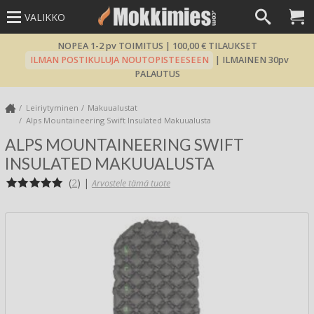
VALIKKO
NOPEA 1-2 pv TOIMITUS | 100,00 € TILAUKSET
ILMAN POSTIKULUJA NOUTOPISTEESEEN
| ILMAINEN 30pv
PALAUTUS
Leiriytyminen
Makuualustat
Alps Mountaineering Swift Insulated Makuualusta
ALPS MOUNTAINEERING SWIFT
INSULATED MAKUUALUSTA
(
2
)
|
Arvostele tämä tuote