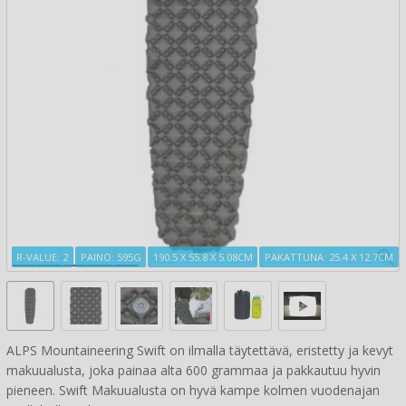
R-VALUE: 2
PAINO: 595G
190.5 X 55.8 X 5.08CM
PAKATTUNA: 25.4 X 12.7CM
ALPS Mountaineering Swift on ilmalla täytettävä, eristetty ja kevyt
makuualusta, joka painaa alta 600 grammaa ja pakkautuu hyvin
pieneen. Swift Makuualusta on hyvä kampe kolmen vuodenajan