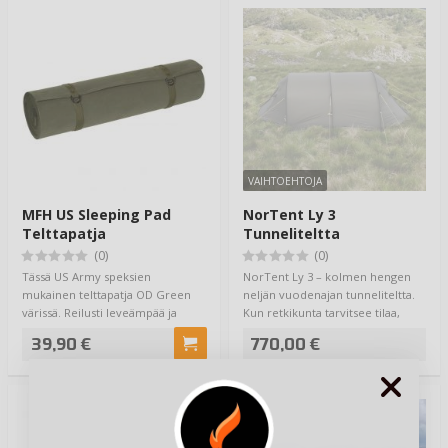
VAIHTOEHTOJA
MFH US Sleeping Pad
NorTent Ly 3
Telttapatja
Tunneliteltta
(0)
(0)
Tässä US Army speksien
NorTent Ly 3 – kolmen hengen
mukainen telttapatja OD Green
neljän vuodenajan tunneliteltta.
värissä. Reilusti leveämpää ja
Kun retkikunta tarvitsee tilaa,
hieman paksumpaa…
kestäv…
39,90 €
770,00 €