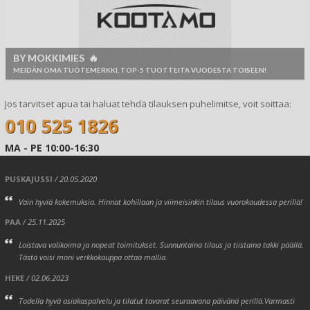
BY MOKKIMIES 🔥
MEIDÄN OMA TUOTEMERKKI, TOP-5 TUOTTEITA VUODESTA TOISEEN!
Jos tarvitset apua tai haluat tehdä tilauksen puhelimitse, voit soittaa:
010 525 1826
MA - PE 10:00-16:30
PUSKAJUSSI
/ 20.05.2020
Vain hyviä kokemuksia. Hinnat kohillaan ja viimeisinkin tilaus vuorokaudessa perillä!
PAA
/ 25.11.2025
Loistava valikoima ja nopeat toimitukset. Sunnuntaina tilaus ja tiistaina takki päällä.
Tästä voisi moni verkkokauppa ottaa mallia.
HEKE
/ 02.06.2023
Todella hyvä asiakaspalvelu ja tilatut tavarat seuraavana päivänä perillä.Varmasti