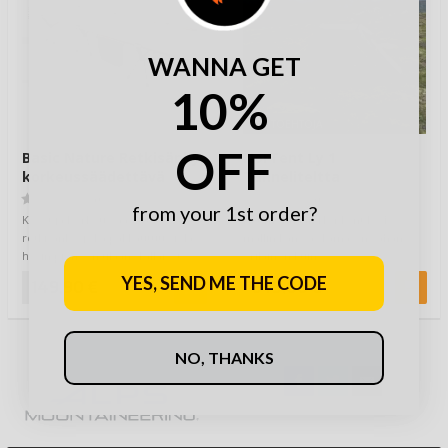
WANNA GET
10%
VAIHTOEHTOJA
OFF
Basic Nature Retkisänky,
NorTent Ly 1
korkeussäädettävä
Tunneliteltta
(0)
(0)
from your 1st order?
Kevyt ja korkeussäädettävä
Nyt mennään NorTent Ly 1 -
retkisänky, joka pakkautuu vielä
mallin kanssa. Tämä on vähän
hyvin pieneen tilaan. Tälläiset
erilainen kuin …
kaivetaa…
YES, SEND ME THE CODE
149,90 €
645,00 €
NO, THANKS