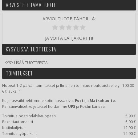
ARVOSTELE TÄMÄ TUOTE
ARVIOI TUOTE TÄHDILLÄ:
JA VOITA LAHJAKORTTI!
KYSY LISÄÄ TUOTTEESTA
KYSY LISÄÄ TUOTTEESTA
TOIMITUKSET
Nopeat 1-2 päivän toimitukset ja Ilmainen toimitus noutopisteelle yli 100.00
€ tilauksiin.
Kuljetusvaihtoehtomme kotimaassa
ovat
Posti
ja
Matkahuolto
.
Kansainväliset kuljetukset hoidamme
UPS
ja Postin kanssa.
Toimitus postiin/lähikauppaan
5,90 €
Pakettiautomaatti
5,90 €
Kotiinkuljetus
12.90 €
Toimitus työpaikalle
12.90 €