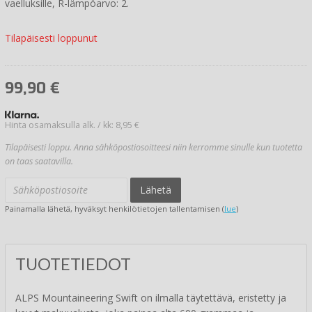
vaelluksille, R-lämpöarvo: 2.
Tilapäisesti loppunut
99,90
€
Hinta osamaksulla alk. / kk: 8,95 €
Tilapäisesti loppu. Anna sähköpostiosoitteesi niin kerromme sinulle kun tuotetta
on taas saatavilla.
Lähetä
Painamalla lähetä, hyväksyt henkilötietojen tallentamisen (
lue
)
TUOTETIEDOT
ALPS Mountaineering Swift on ilmalla täytettävä, eristetty ja