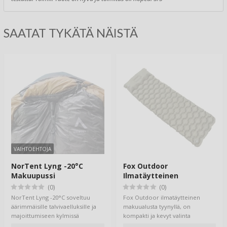
SAATAT TYKÄTÄ NÄISTÄ
VAIHTOEHTOJA
NorTent Lyng -20°C
Fox Outdoor
Makuupussi
Ilmatäytteinen
Makuualusta Tyynyllä
(0)
(0)
NorTent Lyng -20°C soveltuu
Fox Outdoor ilmatäytteinen
äärimmäisille talvivaelluksille ja
makuualusta tyynyllä, on
majoittumiseen kylmissä
kompakti ja kevyt valinta
olosuhteissa.…
makuualustaksi. Alusta…