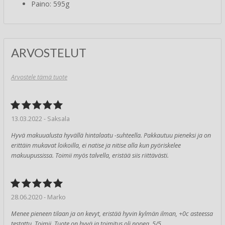
Paino: 595g
ARVOSTELUT
Arvostele tämä tuote
13.03.2022 - Saksala
Hyvä makuualusta hyvällä hintalaatu -suhteella. Pakkautuu pieneksi ja on
erittäin mukavat loikoilla, ei natise ja nitise alla kun pyöriskelee
makuupussissa. Toimii myös talvella, eristää siis riittävästi.
28.06.2020 - Marko
Menee pieneen tilaan ja on kevyt, eristää hyvin kylmän ilman, +0c asteessa
testattu. Toimii. Tuote on hyvä ja toimitus oli nopea. 5/5