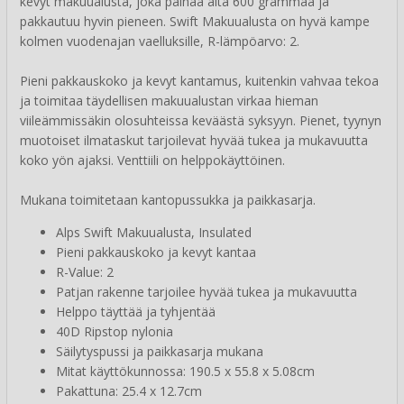
kevyt makuualusta, joka painaa alta 600 grammaa ja
pakkautuu hyvin pieneen. Swift Makuualusta on hyvä kampe
kolmen vuodenajan vaelluksille, R-lämpöarvo: 2.
Pieni pakkauskoko ja kevyt kantamus, kuitenkin vahvaa tekoa
ja toimitaa täydellisen makuualustan virkaa hieman
viileämmissäkin olosuhteissa keväästä syksyyn. Pienet, tyynyn
muotoiset ilmataskut tarjoilevat hyvää tukea ja mukavuutta
koko yön ajaksi. Venttiili on helppokäyttöinen.
Mukana toimitetaan kantopussukka ja paikkasarja.
Alps Swift Makuualusta, Insulated
Pieni pakkauskoko ja kevyt kantaa
R-Value: 2
Patjan rakenne tarjoilee hyvää tukea ja mukavuutta
Helppo täyttää ja tyhjentää
40D Ripstop nylonia
Säilytyspussi ja paikkasarja mukana
Mitat käyttökunnossa: 190.5 x 55.8 x 5.08cm
Pakattuna: 25.4 x 12.7cm