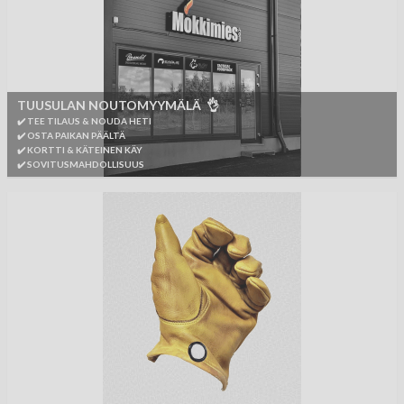
TUUSULAN NOUTOMYYMÄLÄ 👌
✔️ TEE TILAUS & NOUDA HETI
✔️ OSTA PAIKAN PÄÄLTÄ
✔️ KORTTI & KÄTEINEN KÄY
✔️ SOVITUSMAHDOLLISUUS