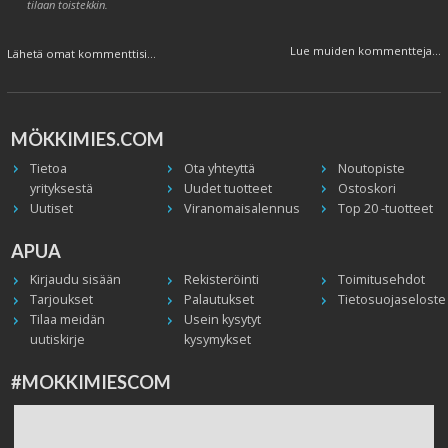
tilaan toistekkin.
Lue muiden kommentteja...
Lähetä omat kommenttisi...
MÖKKIMIES.COM
Tietoa
Ota yhteyttä
Noutopiste
yrityksestä
Uudet tuotteet
Ostoskori
Uutiset
Viranomaisalennus
Top 20 -tuotteet
APUA
Kirjaudu sisään
Rekisteröinti
Toimitusehdot
Tarjoukset
Palautukset
Tietosuojaseloste
Tilaa meidän
Usein kysytyt
uutiskirje
kysymykset
#MOKKIMIESCOM
Facebook
Instagram
Twitter / X
TikTok
Youtube
In English