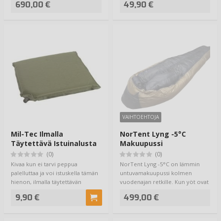
690,00 €
49,90 €
VAIHTOEHTOJA
Mil-Tec Ilmalla
NorTent Lyng -5°C
Täytettävä Istuinalusta
Makuupussi
Olive
(0)
(0)
Kivaa kun ei tarvi peppua
NorTent Lyng -5°C on lämmin
palelluttaa ja voi istuskella tämän
untuvamakuupussi kolmen
hienon, ilmalla täytettävän
vuodenajan retkille. Kun yöt ovat
istuinalus…
…
9,90 €
499,00 €