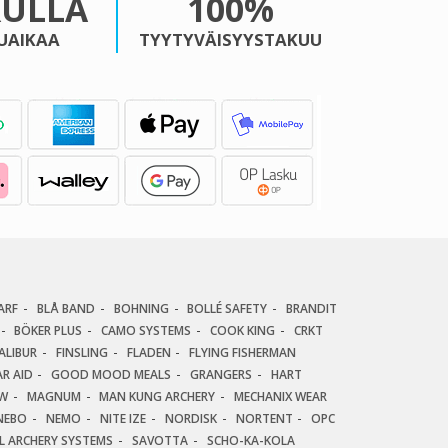
KULLA
100%
UAIKAA
TYYTYVÄISYYSTAKUU
ARF
BLÅ BAND
BOHNING
BOLLÉ SAFETY
BRANDIT
BÖKER PLUS
CAMO SYSTEMS
COOK KING
CRKT
ALIBUR
FINSLING
FLADEN
FLYING FISHERMAN
R AID
GOOD MOOD MEALS
GRANGERS
HART
AW
MAGNUM
MAN KUNG ARCHERY
MECHANIX WEAR
NEBO
NEMO
NITE IZE
NORDISK
NORTENT
OPC
AL ARCHERY SYSTEMS
SAVOTTA
SCHO-KA-KOLA