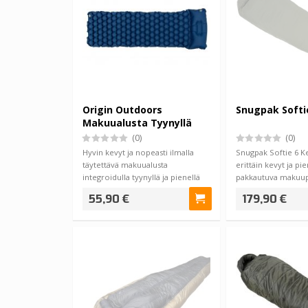
Origin Outdoors
Snugpak Softie
Makuualusta Tyynyllä
(0)
(0)
Hyvin kevyt ja nopeasti ilmalla
Snugpak Softie 6 K
täytettävä makuualusta
erittäin kevyt ja pi
integroidulla tyynyllä ja pienellä
pakkautuva makuup
pakkauskoo…
tarjoilee k…
55,90 €
179,90 €