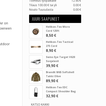
Toimitus työpaikalle
12.90 €
Tilaus 100.00 € tai yli
0.00 €
Nouto Tuusulasta
0.00 €
JUURI SAAPUNEET
Air on
Helikon-Tex Micro
 pieneen
Cord 125ft
8,50 €
Helikon-Tex Tactical
Outdoor
275 Cord
8,90 €
Swiss Eye Target V620
Suojalasit
39,90 €
Brandit M65 Softshell
Takki Olive
89,90 €
Helikon-Tex EDC
Compact Shoulder Bag
32,90 €
KATSO KAIKKI