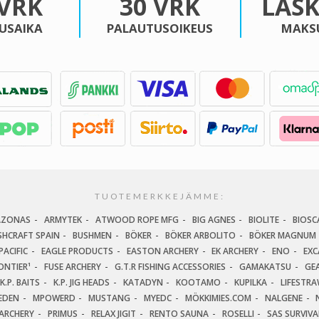
 VRK
30 VRK
LAS
USAIKA
PALAUTUSOIKEUS
MAKS
TUOTEMERKKEJÄMME:
AZONAS
ARMYTEK
ATWOOD ROPE MFG
BIG AGNES
BIOLITE
BIOSC
SHCRAFT SPAIN
BUSHMEN
BÖKER
BÖKER ARBOLITO
BÖKER MAGNUM
ACIFIC
EAGLE PRODUCTS
EASTON ARCHERY
EK ARCHERY
ENO
EXC
ONTIER¹
FUSE ARCHERY
G.T.R FISHING ACCESSORIES
GAMAKATSU
GEA
K.P. BAITS
K.P. JIG HEADS
KATADYN
KOOTAMO
KUPILKA
LIFESTR
EDEN
MPOWERD
MUSTANG
MYEDC
MÖKKIMIES.COM
NALGENE
ARCHERY
PRIMUS
RELAX JIGIT
RENTO SAUNA
ROSELLI
SAS SURVIV