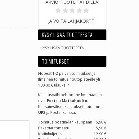
ARVIOI TUOTE TÄHDILLÄ:
JA VOITA LAHJAKORTTI!
KYSY LISÄÄ TUOTTEESTA
KYSY LISÄÄ TUOTTEESTA
TOIMITUKSET
Nopeat 1-2 päivän toimitukset ja
Ilmainen toimitus noutopisteelle yli
100.00 € tilauksiin.
Kuljetusvaihtoehtomme kotimaassa
ovat
Posti
ja
Matkahuolto
.
Kansainväliset kuljetukset hoidamme
UPS
ja Postin kanssa.
Toimitus postiin/lähikauppaan
5,90 €
Pakettiautomaatti
5,90 €
Kotiinkuljetus
12.90 €