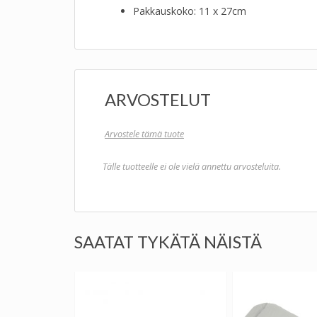
Pakkauskoko: 11 x 27cm
ARVOSTELUT
Arvostele tämä tuote
Tälle tuotteelle ei ole vielä annettu arvosteluita.
SAATAT TYKÄTÄ NÄISTÄ