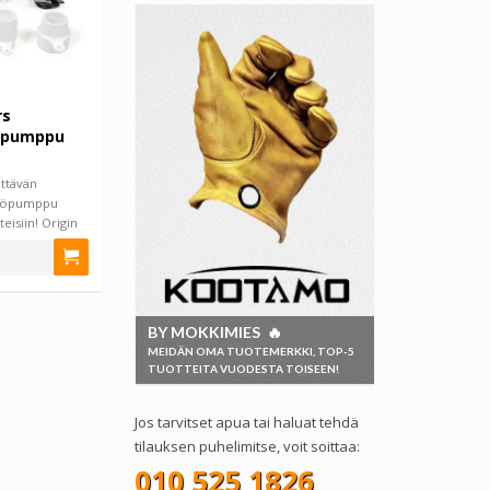
rs
apumppu
ättävän
köpumppu
eisiin! Origin
BY MOKKIMIES 🔥
MEIDÄN OMA TUOTEMERKKI, TOP-5
TUOTTEITA VUODESTA TOISEEN!
Jos tarvitset apua tai haluat tehdä
tilauksen puhelimitse, voit soittaa:
010 525 1826