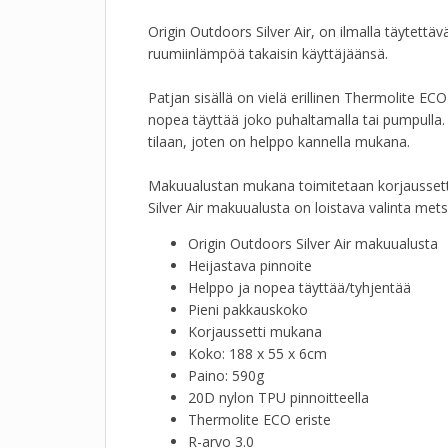
Origin Outdoors Silver Air, on ilmalla täytett
ruumiinlämpöä takaisin käyttäjäänsä.
Patjan sisällä on vielä erillinen Thermolite EC
nopea täyttää joko puhaltamalla tai pumpulla.
tilaan, joten on helppo kannella mukana.
Makuualustan mukana toimitetaan korjaussetti, 
Silver Air makuualusta on loistava valinta met
Origin Outdoors Silver Air makuualusta
Heijastava pinnoite
Helppo ja nopea täyttää/tyhjentää
Pieni pakkauskoko
Korjaussetti mukana
Koko: 188 x 55 x 6cm
Paino: 590g
20D nylon TPU pinnoitteella
Thermolite ECO eriste
R-arvo 3.0