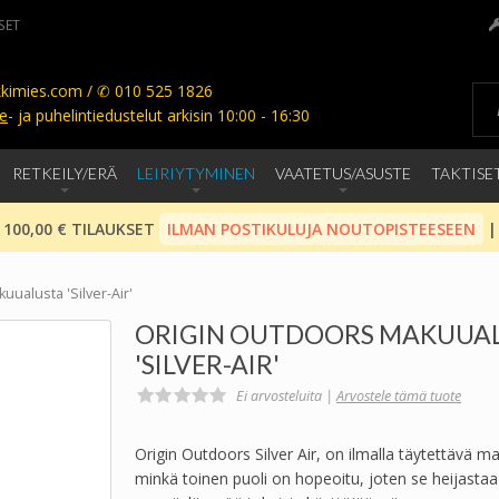
SET
kimies.com / ✆ 010 525 1826
e
- ja puhelintiedustelut arkisin 10:00 - 16:30
RETKEILY/ERÄ
LEIRIYTYMINEN
VAATETUS/ASUSTE
TAKTISE
 100,00 € TILAUKSET
ILMAN POSTIKULUJA NOUTOPISTEESEEN
|
ualusta 'Silver-Air'
ORIGIN OUTDOORS MAKUUA
'SILVER-AIR'
Ei arvosteluita |
Arvostele tämä tuote
Origin Outdoors Silver Air, on ilmalla täytettävä m
minkä toinen puoli on hopeoitu, joten se heijastaa