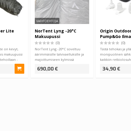
VAIHTOEHTOJA
er Lite
NorTent Lyng -20°C
Origin Outdoo
Makuupussi
Pump&Go Ilm
Valolla
(0)
(0)
te on kevyt,
NorTent Lyng -20°C soveltuu
Tästä tehokas ja yll
mis makuupussi
äärimmäisille talvivaelluksille ja
monipuolinen säh
tehoillaan -
majoittumiseen kylmissä
kaikkiin retkiolosuht
olosuhteissa.…
Outdoors Pu…
690,00 €
34,90 €