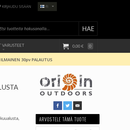
KIRJAUDU SISÄÄN
FI
HAE
T VARUSTEET
0,00 €
0
 ILMAINEN 30pv PALAUTUS
LUSTA
akuualusta,
ARVOSTELE TÄMÄ TUOTE