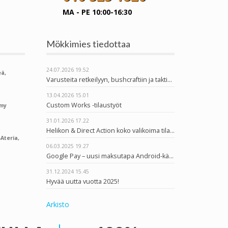
MA - PE 10:00-16:30
Mökkimies tiedottaa
24.07.2026
19.52
ä,
Varusteita retkeilyyn, bushcraftiin ja taktiseen käyttöön
13.04.2026
15.01
Custom Works -tilaustyöt
rmy
31.01.2026
17.22
Helikon & Direct Action koko valikoima tilattavissa
Ateria,
06.03.2025
19.27
Google Pay – uusi maksutapa Android-käyttäjille
31.12.2024
15.45
Hyvää uutta vuotta 2025!
Arkisto