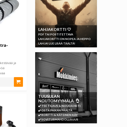
LAHJAKORTTI 🤍
PDF TAI POSTITETTAVA
LAHJAKORTTI ON NOPEA JA HEPPO
LAHJA! LUE LISÄÄ TÄÄLTÄ!
tra-
kestävää ja
pöä
avaa
icNatu…
TUUSULAN
NOUTOMYYMÄLÄ 👌
✔️ TEE TILAUS & NOUDA HETI
✔️ OSTA PAIKAN PÄÄLTÄ
✔️ KORTTI & KÄTEINEN KÄY
✔️ SOVITUSMAHDOLLISUUS