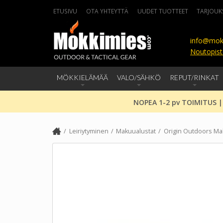
ETUSIVU
OTA YHTEYTTÄ
UUDET TUOTTEET
TARJOUK
info@mok
Noutopist
MÖKKIELÄMÄÄ
VALO/SÄHKÖ
REPUT/RINKAT
NOPEA 1-2 pv TOIMITUS |
Leiriytyminen
Makuualustat
Origin Outdoors Maku