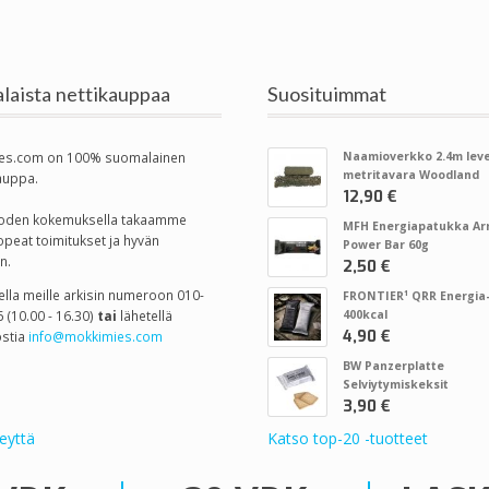
laista nettikauppaa
Suosituimmat
es.com on 100% suomalainen
Naamioverkko 2.4m leve
metritavara Woodland
auppa.
12,90 €
vuoden kokemuksella takaamme
MFH Energiapatukka A
opeat toimitukset ja hyvän
Power Bar 60g
n.
2,50 €
tella meille arkisin numeroon 010-
FRONTIER¹ QRR Energia-
 (10.00 - 16.30)
tai
lähetellä
400kcal
4,90 €
stia
info@mokkimies.com
BW Panzerplatte
Selviytymiskeksit
3,90 €
eyttä
Katso top-20 -tuotteet