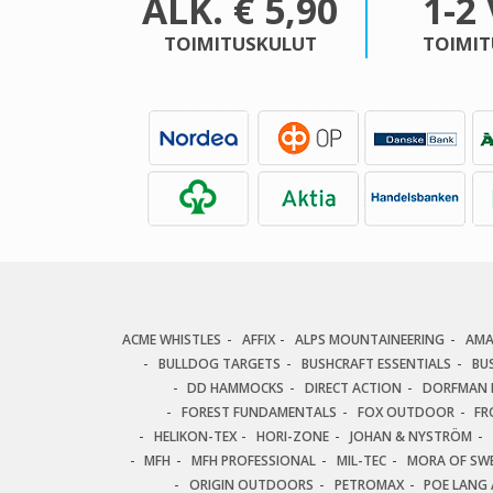
ALK. € 5,90
1-2
TOIMITUSKULUT
TOIMIT
ACME WHISTLES
AFFIX
ALPS MOUNTAINEERING
AM
BULLDOG TARGETS
BUSHCRAFT ESSENTIALS
BU
DD HAMMOCKS
DIRECT ACTION
DORFMAN P
FOREST FUNDAMENTALS
FOX OUTDOOR
FR
HELIKON-TEX
HORI-ZONE
JOHAN & NYSTRÖM
MFH
MFH PROFESSIONAL
MIL-TEC
MORA OF SW
ORIGIN OUTDOORS
PETROMAX
POE LANG 