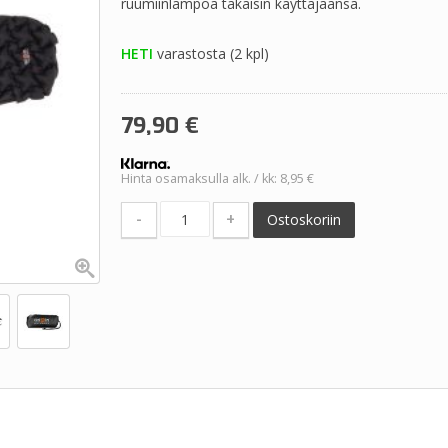
ruumiinlämpöä takaisin käyttäjäänsä.
HETI
varastosta (2 kpl)
79,90
€
Hinta osamaksulla alk. / kk: 8,95 €
-
+
Ostoskoriin