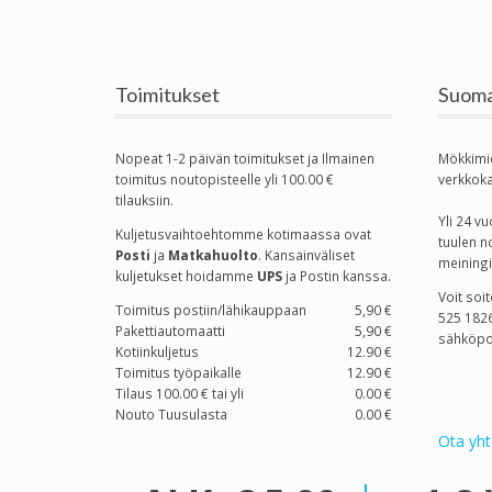
Toimitukset
Suoma
Nopeat 1-2 päivän toimitukset ja Ilmainen
Mökkimi
toimitus noutopisteelle yli 100.00 €
verkkok
tilauksiin.
Yli 24 
Kuljetusvaihtoehtomme kotimaassa
ovat
tuulen n
Posti
ja
Matkahuolto
. Kansainväliset
meiningi
kuljetukset hoidamme
UPS
ja Postin kanssa.
Voit soi
Toimitus postiin/lähikauppaan
5,90 €
525 1826
Pakettiautomaatti
5,90 €
sähköpo
Kotiinkuljetus
12.90 €
Toimitus työpaikalle
12.90 €
Tilaus 100.00 € tai yli
0.00 €
Nouto Tuusulasta
0.00 €
Ota yht