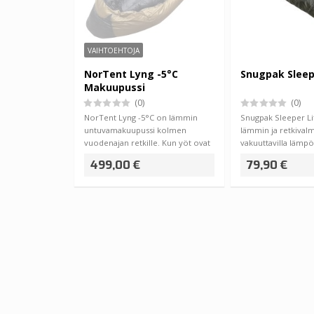
VAIHTOEHTOJA
NorTent Lyng -5°C
Snugpak Sleep
Makuupussi
(0)
(0)
NorTent Lyng -5°C on lämmin
Snugpak Sleeper Li
untuvamakuupussi kolmen
lämmin ja retkival
vuodenajan retkille. Kun yöt ovat
vakuuttavilla lämpö
…
toim…
499,00 €
79,90 €