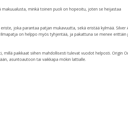
ävä makuualusta, minkä toinen puoli on hopeoitu, joten se heijastaa
O eriste, joka parantaa patjan mukavuutta, sekä eristää kylmää. Silver 
 Ilmapatja on helppo myös tyhjentää, ja pakattuna se menee erittäin
millä paikkaat siihen mahdollisesti tulevat vuodot helposti. Origin 
sään, asuntoautoon tai vaikkapa mökin lattialle.