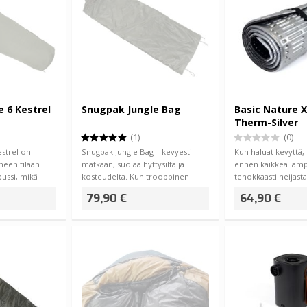
 6 Kestrel
Snugpak Jungle Bag
Basic Nature X
Therm-Silver
Makuualusta
(1)
(0)
estrel on
Snugpak Jungle Bag – kevyesti
Kun haluat kevyttä, 
eneen tilaan
matkaan, suojaa hyttysiltä ja
ennen kaikkea läm
ussi, mikä
kosteudelta. Kun trooppinen
tehokkaasti heijast
kosteus pain…
makuualustaa, Bas
79,90 €
64,90 €