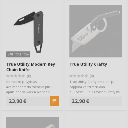
VAIHTOEHTOJA
True Utility Modern Key
True Utility Crafty
Chain Knife
(0)
(0)
Kompakti ja tyylikäs,
True Utility Crafty on pieni ja
avaimenperästä menevä pikku
näppärä veitsi tarkkaan
apulainen kaikkeen pieneen
puuhasteluun. Erityisen Craftysta
jokapäiväiseen askarees…
tekee tait…
23,90 €
22,90 €