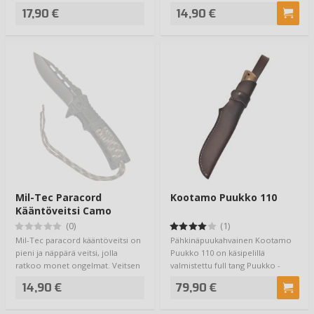
karsitt…
10cm …
17,90 €
14,90 €
Mil-Tec Paracord
Kootamo Puukko 110
Kääntöveitsi Camo
(0)
(1)
Mil-Tec paracord kääntöveitsi on
Pähkinäpuukahvainen Kootamo
pieni ja näppärä veitsi, jolla
Puukko 110 on käsipelillä
ratkoo monet ongelmat. Veitsen
valmistettu full tang Puukko -
10cm …
valmistajana Uk…
14,90 €
79,90 €