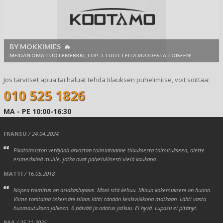
BY MOKKIMIES 🔥
MEIDÄN OMA TUOTEMERKKI, TOP-5 TUOTTEITA VUODESTA TOISEEN!
Jos tarvitset apua tai haluat tehdä tilauksen puhelimitse, voit soittaa:
010 525 1826
MA - PE 10:00-16:30
FRANSU
/ 24.04.2024
Pikatoimiston vetäjänä arvostan toimintaanne tilauksesta toimitukseen, olette
esimerkkinä muille, jotka ovat palvelullisesti vielä kaukana...
MATTI
/ 16.05.2018
Nopea toimitus on asiakaslupaus. Moni sitä kehuu. Minun kokemukseni on huono.
Viime torstaina tekemäni tilaus lähti tänään keskiviikkona matkaan. Lähti vasta
huomautuksen jälkeen. 6 päivää ja odotus jatkuu. Ei hyvä. Lupasu ei pitänyt.
PAA
/ 25.11.2025