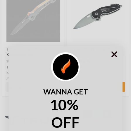
True Utility Trueblade
True Utility SmartKnife
Kääntöveitsi
(0)
(1)
True Utility Trueblade
Paljon enemmän kuin vain
kääntöveitsi, on kevyt ja kestävä
tavallinen linkkari... Se on
joka paikan veitsi. Terä on mustaa
pullonavaaja, ruuvimeisseli,
ruostuma…
turvavyöleikkuri,…
24,90 €
24,90 €
WANNA GET
10%
OFF