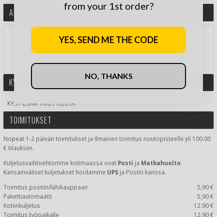
from your 1st order?
ARVOSTELE TÄMÄ TUOTE
ARVIOI TUOTE TÄHDILLÄ:
YES, SEND ME THE CODE
JA VOITA LAHJAKORTTI!
NO, THANKS
KYSY LISÄÄ TUOTTEESTA
KYSY LISÄÄ TUOTTEESTA
TOIMITUKSET
Nopeat 1-2 päivän toimitukset ja Ilmainen toimitus noutopisteelle yli 100.00
€ tilauksiin.
Kuljetusvaihtoehtomme kotimaassa
ovat
Posti
ja
Matkahuolto
.
Kansainväliset kuljetukset hoidamme
UPS
ja Postin kanssa.
Toimitus postiin/lähikauppaan
5,90 €
Pakettiautomaatti
5,90 €
Kotiinkuljetus
12.90 €
Toimitus työpaikalle
12.90 €