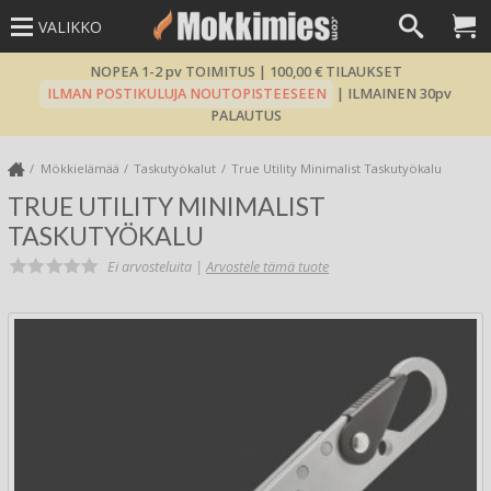
VALIKKO
NOPEA 1-2 pv TOIMITUS | 100,00 € TILAUKSET
ILMAN POSTIKULUJA NOUTOPISTEESEEN
| ILMAINEN 30pv
PALAUTUS
Mökkielämää
Taskutyökalut
True Utility Minimalist Taskutyökalu
TRUE UTILITY MINIMALIST
TASKUTYÖKALU
Ei arvosteluita |
Arvostele tämä tuote