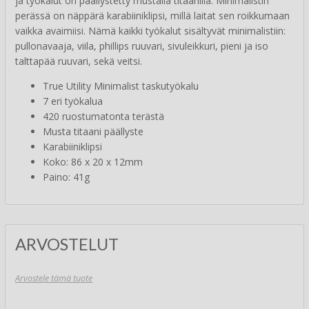
ja työkalut on päällystetty mustalla titaanilla. Minimalistin
perässä on näppärä karabiiniklipsi, millä laitat sen roikkumaan
vaikka avaimiisi. Nämä kaikki työkalut sisältyvät minimalistiin:
pullonavaaja, viila, phillips ruuvari, sivuleikkuri, pieni ja iso
talttapää ruuvari, sekä veitsi.
True Utility Minimalist taskutyökalu
7 eri työkalua
420 ruostumatonta terästä
Musta titaani päällyste
Karabiiniklipsi
Koko: 86 x 20 x 12mm
Paino: 41g
ARVOSTELUT
Arvostele tämä tuote