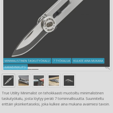
MINIMALISTINEN TASKUTYÖKALU
7 TYÖKALUA
KULKEE AINA MUKANA
KARABIINIKLIPSI
True Utility Minimalist on tehokkaasti muotoiltu minimalistinen
taskutyökalu, josta löytyy peräti 7 tominnallisuutta. Suunniteltu
erittäin yksinkertaiseksi, joka kulkee aina mukana avaimiesi tavoin.