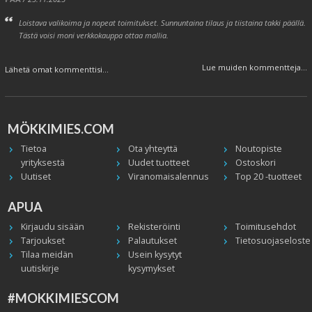
Loistava valikoima ja nopeat toimitukset. Sunnuntaina tilaus ja tiistaina takki päällä.
Tästä voisi moni verkkokauppa ottaa mallia.
Lue muiden kommentteja...
Lähetä omat kommenttisi...
MÖKKIMIES.COM
Tietoa
Ota yhteyttä
Noutopiste
yrityksestä
Uudet tuotteet
Ostoskori
Uutiset
Viranomaisalennus
Top 20 -tuotteet
APUA
Kirjaudu sisään
Rekisteröinti
Toimitusehdot
Tarjoukset
Palautukset
Tietosuojaseloste
Tilaa meidän
Usein kysytyt
uutiskirje
kysymykset
#MOKKIMIESCOM