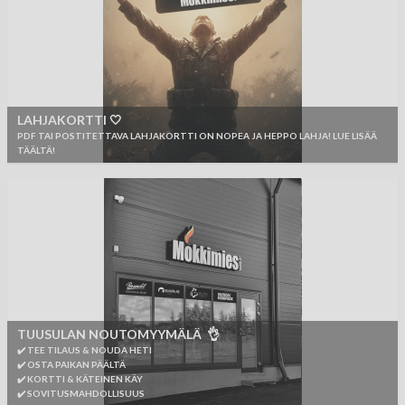
LAHJAKORTTI 🤍
PDF TAI POSTITETTAVA LAHJAKORTTI ON NOPEA JA HEPPO LAHJA! LUE LISÄÄ
TÄÄLTÄ!
TUUSULAN NOUTOMYYMÄLÄ 👌
✔️ TEE TILAUS & NOUDA HETI
✔️ OSTA PAIKAN PÄÄLTÄ
✔️ KORTTI & KÄTEINEN KÄY
✔️ SOVITUSMAHDOLLISUUS