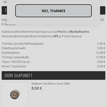
KYSY LISÄÄ TUOTTEESTA
TOIMITUKSET
NO, THANKS
Nopeat 1-2 päivän toimitukset ja Ilmainen toimitus noutopisteelle yli 100.00
€ tilauksiin.
Kuljetusvaihtoehtomme kotimaassa
ovat
Posti
ja
Matkahuolto
.
Kansainväliset kuljetukset hoidamme
UPS
ja Postin kanssa.
Toimitus postiin/lähikauppaan
5,90 €
Pakettiautomaatti
5,90 €
Kotiinkuljetus
12.90 €
Toimitus työpaikalle
12.90 €
Tilaus 100.00 € tai yli
0.00 €
Nouto Tuusulasta
0.00 €
JUURI SAAPUNEET
Helikon-Tex Micro Cord 125ft
8,50 €