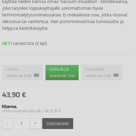
käyttää näiden kanssa omaa 'Vacuum-Insulation' -tekniikkaansa,
joka tarjoilee loppukäyttäjälle uskomattoman hyviä
lämmönsäilytysominaisuuksia. Ei mekaanisia osia, jotka voisivat
rikkoutua tai vanhentua. Vain pommminvarmaa toimivuutta ja
helppoa käsiteltävyyttä.
HETI
varastosta (3 kpl)
HOPEA
DARK BLUE
PUNAINEN
varastossa 0 kpl
varastossa 3 kpl
varastossa 0 kpl
43,90
€
Hinta osamaksulla alk. / kk: 8,95 €
-
+
Ostoskoriin