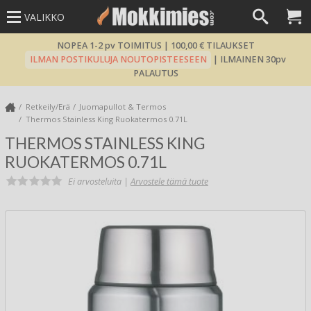
VALIKKO
NOPEA 1-2 pv TOIMITUS | 100,00 € TILAUKSET
ILMAN POSTIKULUJA NOUTOPISTEESEEN
| ILMAINEN 30pv
PALAUTUS
Retkeily/Erä
Juomapullot & Termos
Thermos Stainless King Ruokatermos 0.71L
THERMOS STAINLESS KING
RUOKATERMOS 0.71L
Ei arvosteluita |
Arvostele tämä tuote