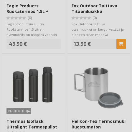
Eagle Products
Fox Outdoor Taittuva
Ruokatermos 1.5L +
Titaanilusikka
Kulho
(0)
(0)
Eagle Productsin suurin
Fox Outdoor taittuva
Ruokatermos 1.5 Litran
titaanilusikka on kevyt, kestävä ja
tilavuudella on näppärä vekotin
pieneen tilaan menevä
kun haluat viedä kuum…
ruokailuväline. Valmi…
49,90 €
13,90 €
VAIHTOEHTOJA
Thermos Isoflask
Helikon-Tex Termosmuki
Ultralight Termospullot
Ruostumaton