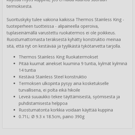
termoksesta.
Suorituskyky tulee vakiona kaikissa Thermos Stainless King -
tuoteperheen tuotteissa - alipaineella operoiva,
tuplaseinämällä varustettu ruokatermos ei ole poikkeus.
Ruostumattomasta teräksestä kyhätty konstruktio meinaa
sitä, että nyt on kestävää ja tyylikästä tykötarvetta tarjolla.
Thermos Stainless King Ruokatermokset
Pitää kuumat ainekset kuumina 9 tuntia, kylmät kylminä
14 tuntia
Kestävä Stainless Steel konstruktio
Termoksen ulkopinta pysyy aina kosketukselle
turvallisena, ei polta eikä hikoile
Leveä suuaukko tekee täyttämisestä, syömisesta ja
puhdistamisesta helppoa
Ruostumatonta korkkia voidaan käyttää kuppina
0.71L: Ø 9.3 x 18.5cm, paino 390g