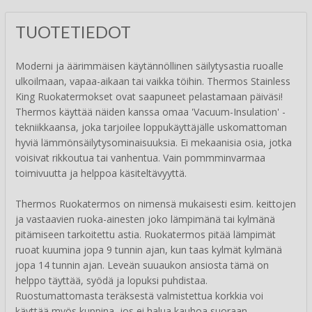
TUOTETIEDOT
Moderni ja äärimmäisen käytännöllinen säilytysastia ruoalle
ulkoilmaan, vapaa-aikaan tai vaikka töihin. Thermos Stainless
King Ruokatermokset ovat saapuneet pelastamaan päiväsi!
Thermos käyttää näiden kanssa omaa 'Vacuum-Insulation' -
tekniikkaansa, joka tarjoilee loppukäyttäjälle uskomattoman
hyviä lämmönsäilytysominaisuuksia. Ei mekaanisia osia, jotka
voisivat rikkoutua tai vanhentua. Vain pommminvarmaa
toimivuutta ja helppoa käsiteltävyyttä.
Thermos Ruokatermos on nimensä mukaisesti esim. keittojen
ja vastaavien ruoka-ainesten joko lämpimänä tai kylmänä
pitämiseen tarkoitettu astia. Ruokatermos pitää lämpimät
ruoat kuumina jopa 9 tunnin ajan, kun taas kylmät kylmänä
jopa 14 tunnin ajan. Leveän suuaukon ansiosta tämä on
helppo täyttää, syödä ja lopuksi puhdistaa.
Ruostumattomasta teräksestä valmistettua korkkia voi
käyttää myös kuppina, jos ei halua kauhoa suoraan