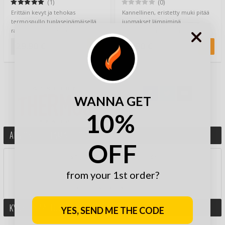
(1)
(0)
Erittäin kevyt ja tehokas
Kannellinen, eristetty muki pitää
termospullo tuplaseinämäisellä
juomakset lämpiminä
rakenteella ja laatuluokan
pidempään, jopa kylmillä
teräksestä valmi…
keleillä.Mikä makeint…
29,90 €
11,90 €
WANNA GET
10%
ARVOSTELE TÄMÄ TUOTE
OFF
ARVIOI TUOTE TÄHDILLÄ:
from your 1st order?
JA VOITA LAHJAKORTTI!
KYSY LISÄÄ TUOTTEESTA
YES, SEND ME THE CODE