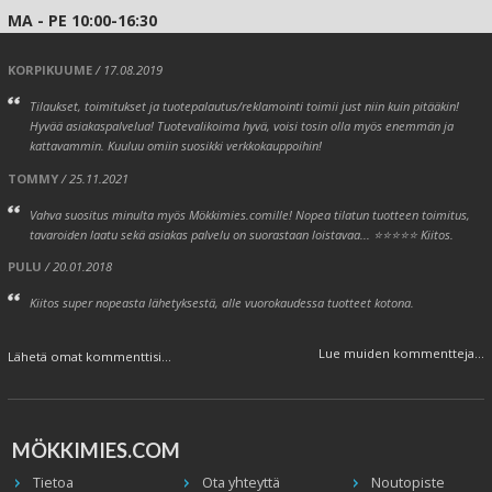
MA - PE 10:00-16:30
KORPIKUUME
/ 17.08.2019
Tilaukset, toimitukset ja tuotepalautus/reklamointi toimii just niin kuin pitääkin!
Hyvää asiakaspalvelua! Tuotevalikoima hyvä, voisi tosin olla myös enemmän ja
kattavammin. Kuuluu omiin suosikki verkkokauppoihin!
TOMMY
/ 25.11.2021
Vahva suositus minulta myös Mökkimies.comille! Nopea tilatun tuotteen toimitus,
tavaroiden laatu sekä asiakas palvelu on suorastaan loistavaa... ⭐⭐⭐⭐⭐ Kiitos.
PULU
/ 20.01.2018
Kiitos super nopeasta lähetyksestä, alle vuorokaudessa tuotteet kotona.
Lue muiden kommentteja...
Lähetä omat kommenttisi...
MÖKKIMIES.COM
Tietoa
Ota yhteyttä
Noutopiste