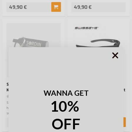
suojaamiseen k…
täydelli…
49,90 €
49,90 €
Sordin SmartEar
Swiss Eye Tactical
Korvatulpat
Nighthawk Pro Suojalasit
WANNA GET
(0)
(0)
10%
Sordin SmartEar on suunniteltu
Swiss Eye tactical Nighthawk Pro,
henkilökohtaiseksi
suojalasit vaativaan makuun.
suojavarusteeksi meluisiin
Kevyet suojalasit, pehmeillä ja
OFF
työympäristöihin, kuten…
joust…
27,90 €
84,90 €