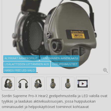
ÄLYKKÄÄT ÄÄNIPROFIILIT
ERINOMAINEN ÄÄNENLAATU
LISÄLAITTEIDEN LIITTÄMINEN AUX
GEELIPEHMUSTEET
HANDS FREE LED-VALO
Sordin Supreme Pro-X Hear2 geelipehmusteilla ja LED valolla ovat
tyylikäs ja laadukas aktiivikuulosuojain, jossa huippuluokan
ominaisuudet ja helppokäyttöiset toiminnot kohtaavat