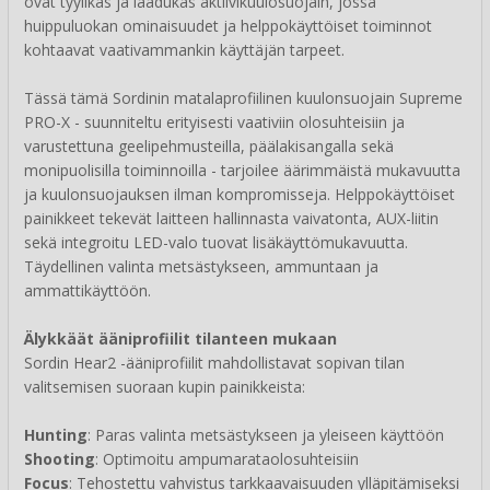
ovat tyylikäs ja laadukas aktiivikuulosuojain, jossa
huippuluokan ominaisuudet ja helppokäyttöiset toiminnot
kohtaavat vaativammankin käyttäjän tarpeet.
Tässä tämä Sordinin matalaprofiilinen kuulonsuojain Supreme
PRO-X - suunniteltu erityisesti vaativiin olosuhteisiin ja
varustettuna geelipehmusteilla, päälakisangalla sekä
monipuolisilla toiminnoilla - tarjoilee äärimmäistä mukavuutta
ja kuulonsuojauksen ilman kompromisseja. Helppokäyttöiset
painikkeet tekevät laitteen hallinnasta vaivatonta, AUX-liitin
sekä integroitu LED-valo tuovat lisäkäyttömukavuutta.
Täydellinen valinta metsästykseen, ammuntaan ja
ammattikäyttöön.
Älykkäät ääniprofiilit tilanteen mukaan
Sordin Hear2 -ääniprofiilit mahdollistavat sopivan tilan
valitsemisen suoraan kupin painikkeista:
Hunting
: Paras valinta metsästykseen ja yleiseen käyttöön
Shooting
: Optimoitu ampumarataolosuhteisiin
Focus
: Tehostettu vahvistus tarkkaavaisuuden ylläpitämiseksi