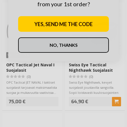
from your 1st order?
YES, SEND ME THE CODE
NO, THANKS
VAIHTOEHTOJA
OPC Tactical Jet Naval I
Swiss Eye Tactical
Suojalasit
Nighthawk Suojalasit
(0)
(0)
OPC Tactical JET NAVAL I taktiset
Swiss Eye Nighthawk, kevyet
suojalasit tarjoavat maksimaalista
suojalasit joustavilla sangoilla.
suojaa ja mukavuutta vaativissa…
Sopii loistavasti kuulosuojainten
kans…
75,00 €
64,90 €