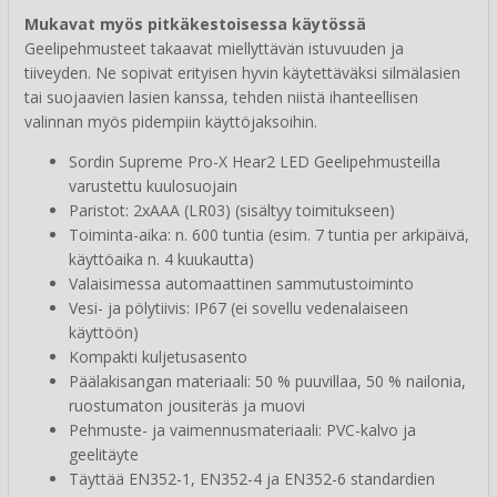
Mukavat myös pitkäkestoisessa käytössä
Geelipehmusteet takaavat miellyttävän istuvuuden ja
tiiveyden. Ne sopivat erityisen hyvin käytettäväksi silmälasien
tai suojaavien lasien kanssa, tehden niistä ihanteellisen
valinnan myös pidempiin käyttöjaksoihin.
Sordin Supreme Pro-X Hear2 LED Geelipehmusteilla
varustettu kuulosuojain
Paristot: 2xAAA (LR03) (sisältyy toimitukseen)
Toiminta-aika: n. 600 tuntia (esim. 7 tuntia per arkipäivä,
käyttöaika n. 4 kuukautta)
Valaisimessa automaattinen sammutustoiminto
Vesi- ja pölytiivis: IP67 (ei sovellu vedenalaiseen
käyttöön)
Kompakti kuljetusasento
Päälakisangan materiaali: 50 % puuvillaa, 50 % nailonia,
ruostumaton jousiteräs ja muovi
Pehmuste- ja vaimennusmateriaali: PVC-kalvo ja
geelitäyte
Täyttää EN352-1, EN352-4 ja EN352-6 standardien