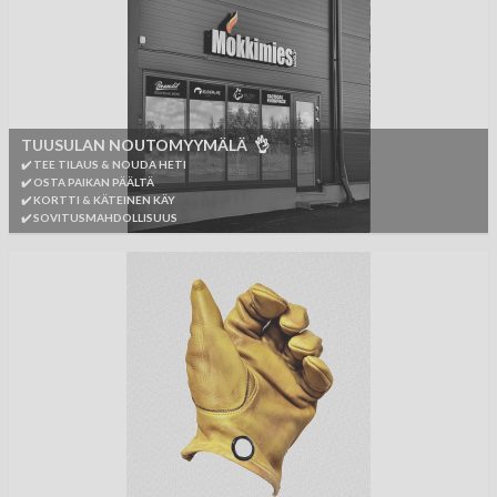
TUUSULAN NOUTOMYYMÄLÄ 👌
✔️ TEE TILAUS & NOUDA HETI
✔️ OSTA PAIKAN PÄÄLTÄ
✔️ KORTTI & KÄTEINEN KÄY
✔️ SOVITUSMAHDOLLISUUS