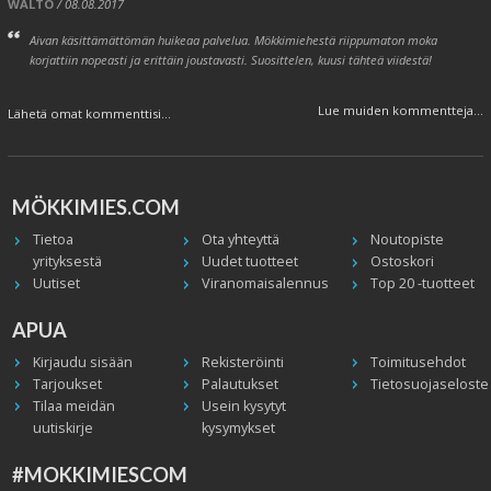
WALTO
/ 08.08.2017
Aivan käsittämättömän huikeaa palvelua. Mökkimiehestä riippumaton moka
korjattiin nopeasti ja erittäin joustavasti. Suosittelen, kuusi tähteä viidestä!
Lue muiden kommentteja...
Lähetä omat kommenttisi...
MÖKKIMIES.COM
Tietoa
Ota yhteyttä
Noutopiste
yrityksestä
Uudet tuotteet
Ostoskori
Uutiset
Viranomaisalennus
Top 20 -tuotteet
APUA
Kirjaudu sisään
Rekisteröinti
Toimitusehdot
Tarjoukset
Palautukset
Tietosuojaseloste
Tilaa meidän
Usein kysytyt
uutiskirje
kysymykset
#MOKKIMIESCOM