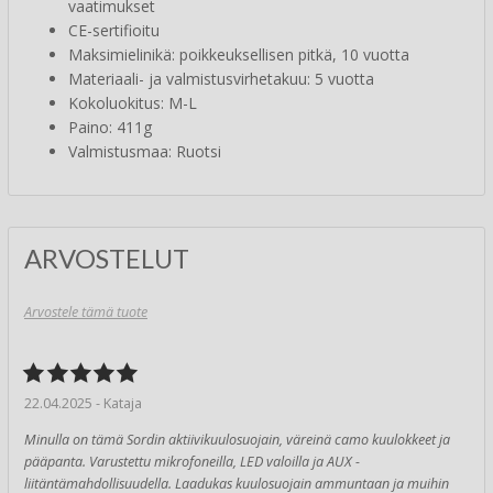
vaatimukset
CE-sertifioitu
Maksimielinikä: poikkeuksellisen pitkä, 10 vuotta
Materiaali- ja valmistusvirhetakuu: 5 vuotta
Kokoluokitus: M-L
Paino: 411g
Valmistusmaa: Ruotsi
ARVOSTELUT
Arvostele tämä tuote
22.04.2025 - Kataja
Minulla on tämä Sordin aktiivikuulosuojain, väreinä camo kuulokkeet ja
pääpanta. Varustettu mikrofoneilla, LED valoilla ja AUX -
liitäntämahdollisuudella. Laadukas kuulosuojain ammuntaan ja muihin