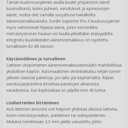
Tämän kuulonsuojaimen avulla kuulet ympäristön äänet
luonnollisesti, kuten puheen, varoitukset ja ajoneuvojen
äänet, mutta olet samalla suojattuna haitallisilta
äänenvoimakkuuksilta. Sordin Supreme Pro-X kuulosuojaimet
myös vahvistavat hiljaisia ääniä, joten esimerkiksi
metsästyskoiran haukun voi kuulla pitkältäkin etäisyydeltä.
Integroitu kuulokkeiden äänenvoimakkuus on rajoitettu
turvalliseen 82 dB tasoon.
Käytännöllinen ja turvallinen
Laitteen viisiportainen äänenvoimakkuudensäätö mahdollistaa
yksilöllisen käytön. Automaattinen virrankatkaisu neljän tunnin
jälkeen säästää paristoja, jos laite jää käyttämättä. Älykäs
varoitusjärjestelmä ilmoittaa paristojen alhaisesta
varauksesta, kun käyttöaikaa on jäljellä noin 40 tuntia.
Lisälaitteiden liittäminen
AUX-liittimen ansiosta voit helposti yhdistää ulkoisia laitteita,
kuten metsästysradion, puhelimen tai radiopuhelimen.
Mukana toimitetaan 3,5 mm jakilla varustettu johto.