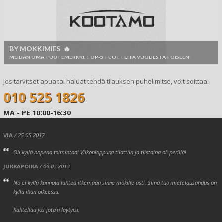
BY MOKKIMIES 🔥
MEIDÄN OMA TUOTEMERKKI, TOP-5 TUOTTEITA VUODESTA TOISEEN!
Jos tarvitset apua tai haluat tehdä tilauksen puhelimitse, voit soittaa:
010 525 1826
MA - PE 10:00-16:30
VIA
/ 25.05.2017
Oli kyllä nopeaa toimintaa! Viikonloppuna tilattiin ja tiistaina oli perillä!
JUKKAPOIKA
/ 06.03.2013
No ei kyllä kannata lähteä itkemään sinne mökille asti. Siinä tuo mietelausahdus on
kyllä ihan oikeessa.
Kahtellaa jos jotain löytyisi.