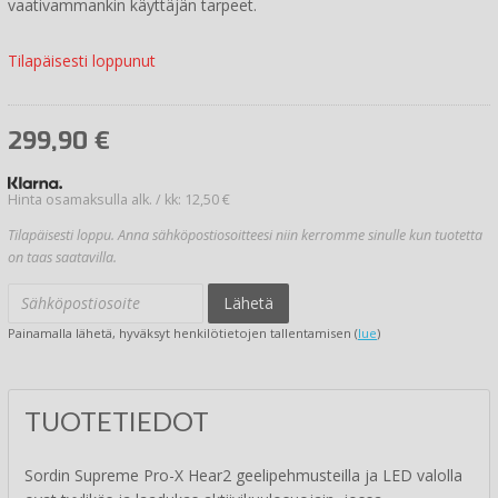
vaativammankin käyttäjän tarpeet.
Tilapäisesti loppunut
299,90
€
Hinta osamaksulla alk. / kk: 12,50 €
Tilapäisesti loppu. Anna sähköpostiosoitteesi niin kerromme sinulle kun tuotetta
on taas saatavilla.
Lähetä
Painamalla lähetä, hyväksyt henkilötietojen tallentamisen (
lue
)
TUOTETIEDOT
Sordin Supreme Pro-X Hear2 geelipehmusteilla ja LED valolla