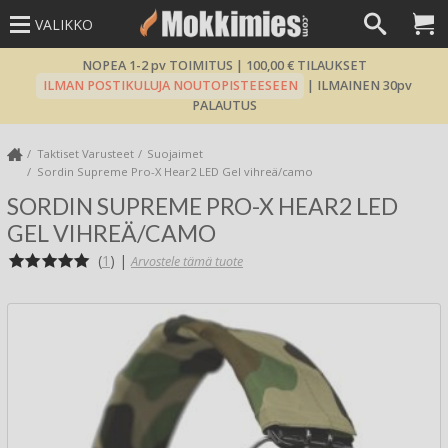
VALIKKO
NOPEA 1-2 pv TOIMITUS | 100,00 € TILAUKSET
ILMAN POSTIKULUJA NOUTOPISTEESEEN
| ILMAINEN 30pv
PALAUTUS
Taktiset Varusteet
Suojaimet
Sordin Supreme Pro-X Hear2 LED Gel vihreä/camo
SORDIN SUPREME PRO-X HEAR2 LED
GEL VIHREÄ/CAMO
(
1
)
|
Arvostele tämä tuote