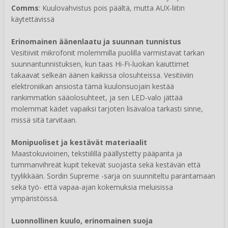
Comms
: Kuulovahvistus pois päältä, mutta AUX-liitin
käytettävissä
Erinomainen äänenlaatu ja suunnan tunnistus
Vesitiiviit mikrofonit molemmilla puolilla varmistavat tarkan
suunnantunnistuksen, kun taas Hi-Fi-luokan kaiuttimet
takaavat selkeän äänen kaikissa olosuhteissa. Vesitiiviin
elektroniikan ansiosta tämä kuulonsuojain kestää
rankimmatkin sääolosuhteet, ja sen LED-valo jättää
molemmat kädet vapaiksi tarjoten lisävaloa tarkasti sinne,
missä sitä tarvitaan.
Monipuoliset ja kestävät materiaalit
Maastokuvioinen, tekstiilillä päällystetty pääpanta ja
tummanvihreät kupit tekevät suojasta sekä kestävän että
tyylikkään. Sordin Supreme -sarja on suunniteltu parantamaan
sekä työ- että vapaa-ajan kokemuksia meluisissa
ympäristöissä.
Luonnollinen kuulo, erinomainen suoja