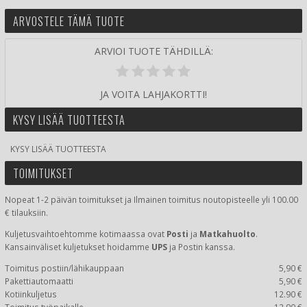
ARVOSTELE TÄMÄ TUOTE
ARVIOI TUOTE TÄHDILLÄ:
JA VOITA LAHJAKORTTI!
KYSY LISÄÄ TUOTTEESTA
KYSY LISÄÄ TUOTTEESTA
TOIMITUKSET
Nopeat 1-2 päivän toimitukset ja Ilmainen toimitus noutopisteelle yli 100.00
€ tilauksiin.
Kuljetusvaihtoehtomme kotimaassa
ovat
Posti
ja
Matkahuolto
.
Kansainväliset kuljetukset hoidamme
UPS
ja Postin kanssa.
Toimitus postiin/lähikauppaan
5,90 €
Pakettiautomaatti
5,90 €
Kotiinkuljetus
12.90 €
Toimitus työpaikalle
12.90 €