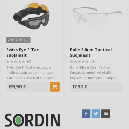
VAIHTOEHTOJA
Swiss Eye F-Tac
Bolle Silium Tactical
Suojalasit
Suojalasit
(0)
(0)
Swiss Eye F-Tacit ovat goggle
Bolle Silium Clear Tactical
malliset suojalasit ammuntaan.
Suojalasit metallikehyksillä
Mallinsa ansiosta lasit suojaavat
tarjoavat erinomaisen suojan
silmä…
silmille ja mu…
89,90 €
17,90 €