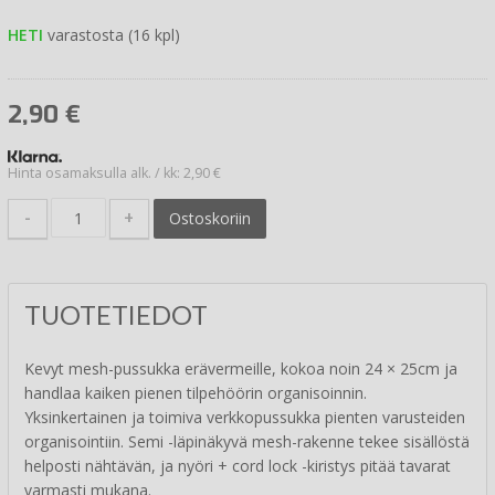
HETI
varastosta (16 kpl)
2,90
€
Hinta osamaksulla alk. / kk: 2,90 €
-
+
Ostoskoriin
TUOTETIEDOT
Kevyt mesh-pussukka erävermeille, kokoa noin 24 × 25cm ja
handlaa kaiken pienen tilpehöörin organisoinnin.
Yksinkertainen ja toimiva verkkopussukka pienten varusteiden
organisointiin. Semi -läpinäkyvä mesh-rakenne tekee sisällöstä
helposti nähtävän, ja nyöri + cord lock -kiristys pitää tavarat
varmasti mukana.