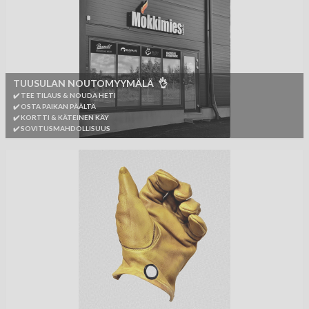
TUUSULAN NOUTOMYYMÄLÄ 👌
✔️ TEE TILAUS & NOUDA HETI
✔️ OSTA PAIKAN PÄÄLTÄ
✔️ KORTTI & KÄTEINEN KÄY
✔️ SOVITUSMAHDOLLISUUS