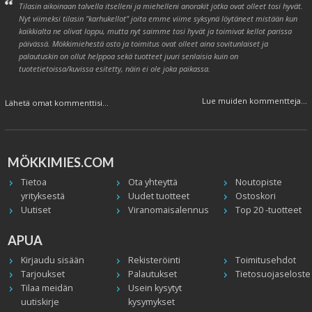
Tilasin aikoinaan talvella itselleni ja miehelleni anorakit jotka ovat olleet tosi hyvät.
Nyt viimeksi tilasin "karhukellot" joita emme viime syksynä löytäneet mistään kun
kaikkialta ne olivat loppu, mutta nyt saimme tosi hyvät ja toimivat kellot parissa
päivässä. Mökkimiehestä osto ja toimitus ovat olleet aina sovitunlaiset ja
palautuskin on ollut helppoa sekä tuotteet juuri senlaisia kuin on
tuotetietoissa/kuvissa esitetty, näin ei ole joka paikassa.
Lue muiden kommentteja...
Lähetä omat kommenttisi...
MÖKKIMIES.COM
Tietoa
Ota yhteyttä
Noutopiste
yrityksestä
Uudet tuotteet
Ostoskori
Uutiset
Viranomaisalennus
Top 20 -tuotteet
APUA
Kirjaudu sisään
Rekisteröinti
Toimitusehdot
Tarjoukset
Palautukset
Tietosuojaseloste
Tilaa meidän
Usein kysytyt
uutiskirje
kysymykset