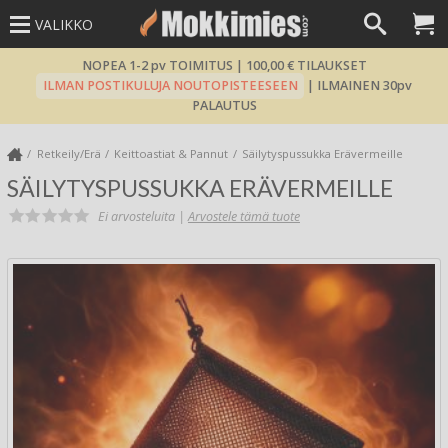
VALIKKO
NOPEA 1-2 pv TOIMITUS | 100,00 € TILAUKSET
ILMAN POSTIKULUJA NOUTOPISTEESEEN
| ILMAINEN 30pv
PALAUTUS
Retkeily/Erä
Keittoastiat & Pannut
Säilytyspussukka Erävermeille
SÄILYTYSPUSSUKKA ERÄVERMEILLE
Ei arvosteluita |
Arvostele tämä tuote