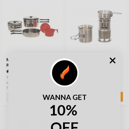
Mil-Tec Teräksinen
Fox Outdoor Matkaajan
Retki-Kokkaussetti
Kenttäkeittiö
Kahdelle
(4)
(1)
Tässä ruoanlaitto- eli kokkaussetti
Ultimaattinen travellaajan
noin kahdelle hengelle Mil-
kenttäkeittiö on tässä! Pieneen
Teciltä. Vehkeet on valmistettu
tilaan menevä ja 100%
ruost…
ruostumattomasta te…
WANNA GET
29,90 €
45,90 €
10%
OFF