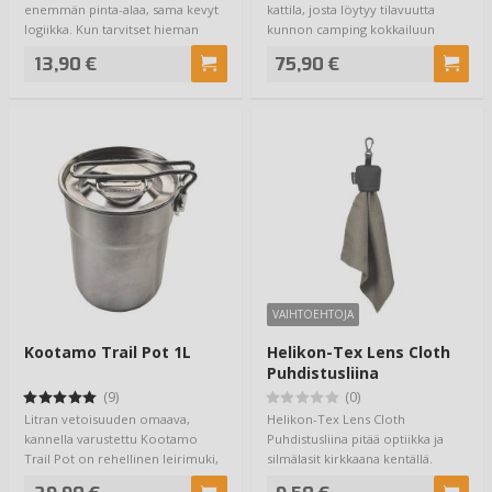
enemmän pinta-alaa, sama kevyt
kattila, josta löytyy tilavuutta
logiikka. Kun tarvitset hieman
kunnon camping kokkailuun
enemmän ko…
erämaass…
13,90 €
75,90 €
VAIHTOEHTOJA
Kootamo Trail Pot 1L
Helikon-Tex Lens Cloth
Puhdistusliina
(9)
(0)
Litran vetoisuuden omaava,
Helikon-Tex Lens Cloth
kannella varustettu Kootamo
Puhdistusliina pitää optiikka ja
Trail Pot on rehellinen leirimuki,
silmälasit kirkkaana kentällä.
jossa kieh…
Optiikka toim…