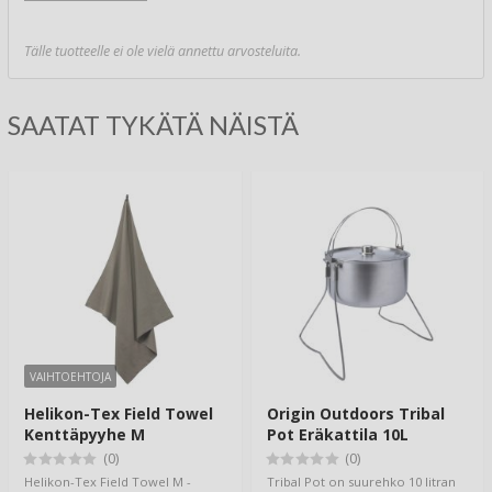
Tälle tuotteelle ei ole vielä annettu arvosteluita.
SAATAT TYKÄTÄ NÄISTÄ
VAIHTOEHTOJA
Helikon-Tex Field Towel
Origin Outdoors Tribal
Kenttäpyyhe M
Pot Eräkattila 10L
(0)
(0)
Helikon-Tex Field Towel M -
Tribal Pot on suurehko 10 litran