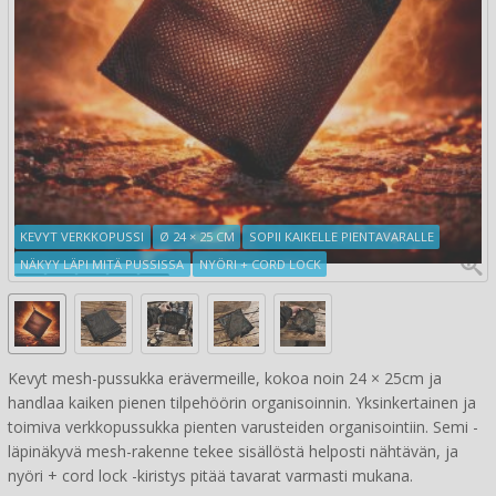
KEVYT VERKKOPUSSI
Ø 24 × 25 CM
SOPII KAIKELLE PIENTAVARALLE
NÄKYY LÄPI MITÄ PUSSISSA
NYÖRI + CORD LOCK
Kevyt mesh-pussukka erävermeille, kokoa noin 24 × 25cm ja
handlaa kaiken pienen tilpehöörin organisoinnin. Yksinkertainen ja
toimiva verkkopussukka pienten varusteiden organisointiin. Semi -
läpinäkyvä mesh-rakenne tekee sisällöstä helposti nähtävän, ja
nyöri + cord lock -kiristys pitää tavarat varmasti mukana.