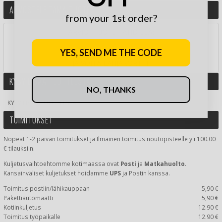
ARVOSTELE TÄMÄ TUOTE
from your 1st order?
ARVIOI TUOTE TÄHDILLÄ:
YES, SEND ME THE CODE
JA VOITA LAHJAKORTTI!
KYSY LISÄÄ TUOTTEESTA
NO, THANKS
KYSY LISÄÄ TUOTTEESTA
TOIMITUKSET
Nopeat 1-2 päivän toimitukset ja Ilmainen toimitus noutopisteelle yli 100.00
€ tilauksiin.
Kuljetusvaihtoehtomme kotimaassa
ovat
Posti
ja
Matkahuolto
.
Kansainväliset kuljetukset hoidamme
UPS
ja Postin kanssa.
Toimitus postiin/lähikauppaan
5,90 €
Pakettiautomaatti
5,90 €
Kotiinkuljetus
12.90 €
Toimitus työpaikalle
12.90 €