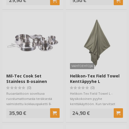
29,90 €
9,50 €
VAIHTOEHTOJA
Mil-Tec Cook Set
Helikon-Tex Field Towel
Stainless 8-osainen
Kenttäpyyhe L
(0)
(0)
Ruoanlaittoon soveltuva
Helikon-Tex Field Towel L -
ruostumattomasta teräksestä
täysikokoinen pyyhe
valmistettu kokkauspaketti 8-
kenttäkäyttöön. Kun tarvitset
osaisena on simppel…
oikeasti ison pyyhkeen…
35,90 €
24,90 €