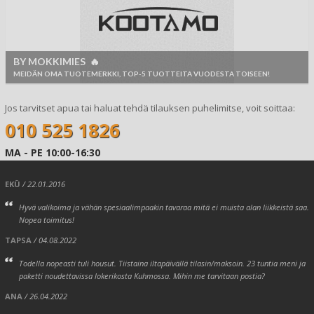
BY MOKKIMIES 🔥
MEIDÄN OMA TUOTEMERKKI, TOP-5 TUOTTEITA VUODESTA TOISEEN!
Jos tarvitset apua tai haluat tehdä tilauksen puhelimitse, voit soittaa:
010 525 1826
MA - PE 10:00-16:30
EKÜ
/ 22.01.2016
Hyvä valikoima ja vähän spesiaalimpaakin tavaraa mitä ei muista alan liikkeistä saa.
Nopea toimitus!
TAPSA
/ 04.08.2022
Todella nopeasti tuli housut. Tiistaina iltapäivällä tilasin/maksoin. 23 tuntia meni ja
paketti noudettavissa lokerikosta Kuhmossa. Mihin me tarvitaan postia?
ANA
/ 26.04.2022