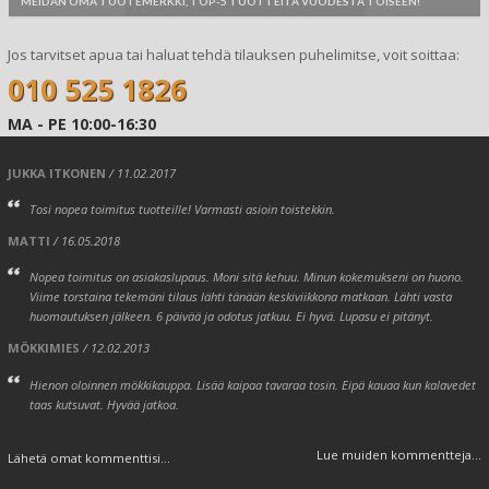
MEIDÄN OMA TUOTEMERKKI, TOP-5 TUOTTEITA VUODESTA TOISEEN!
Jos tarvitset apua tai haluat tehdä tilauksen puhelimitse, voit soittaa:
010 525 1826
MA - PE 10:00-16:30
JUKKA ITKONEN
/ 11.02.2017
Tosi nopea toimitus tuotteille! Varmasti asioin toistekkin.
MATTI
/ 16.05.2018
Nopea toimitus on asiakaslupaus. Moni sitä kehuu. Minun kokemukseni on huono.
Viime torstaina tekemäni tilaus lähti tänään keskiviikkona matkaan. Lähti vasta
huomautuksen jälkeen. 6 päivää ja odotus jatkuu. Ei hyvä. Lupasu ei pitänyt.
MÖKKIMIES
/ 12.02.2013
Hienon oloinnen mökkikauppa. Lisää kaipaa tavaraa tosin. Eipä kauaa kun kalavedet
taas kutsuvat. Hyvää jatkoa.
Lue muiden kommentteja...
Lähetä omat kommenttisi...