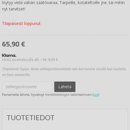
löytyy vielä vähän säätövaraa. Tarpeille, kotateltoille jne. tai mihin
nyt tarvitset!
Tilapäisesti loppunut
65,90
€
Hinta osamaksulla alk. / kk: 8,95 €
Tilapäisesti loppu. Anna sähköpostiosoitteesi niin kerromme sinulle kun tuotetta
on taas saatavilla.
Lähetä
Painamalla lähetä, hyväksyt henkilötietojen tallentamisen (
lue
)
TUOTETIEDOT