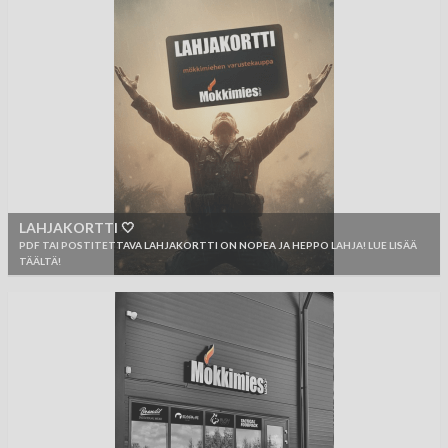
LAHJAKORTTI 🤍
PDF TAI POSTITETTAVA LAHJAKORTTI ON NOPEA JA HEPPO LAHJA! LUE LISÄÄ
TÄÄLTÄ!