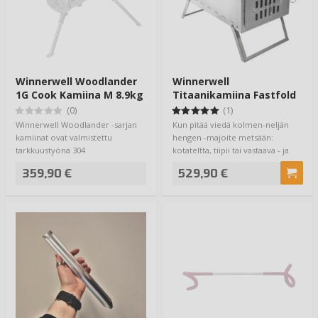
Winnerwell Woodlander
Winnerwell
1G Cook Kamiina M 8.9kg
Titaanikamiina Fastfold
1.98kg
(0)
(1)
Winnerwell Woodlander -sarjan
Kun pitää viedä kolmen-neljän
kamiinat ovat valmistettu
hengen -majoite metsään:
tarkkuustyönä 304
kotateltta, tiipii tai vastaava - ja
Ruostumattomasta teräksest…
olisi ki…
359,90 €
529,90 €