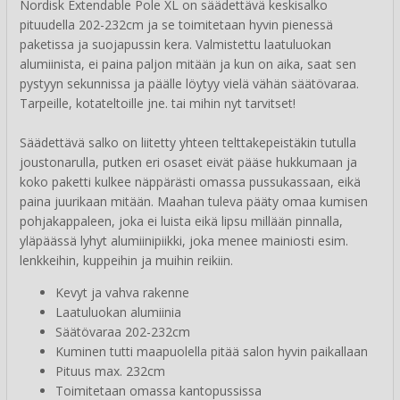
Nordisk Extendable Pole XL on säädettävä keskisalko
pituudella 202-232cm ja se toimitetaan hyvin pienessä
paketissa ja suojapussin kera. Valmistettu laatuluokan
alumiinista, ei paina paljon mitään ja kun on aika, saat sen
pystyyn sekunnissa ja päälle löytyy vielä vähän säätövaraa.
Tarpeille, kotateltoille jne. tai mihin nyt tarvitset!
Säädettävä salko on liitetty yhteen telttakepeistäkin tutulla
joustonarulla, putken eri osaset eivät pääse hukkumaan ja
koko paketti kulkee näppärästi omassa pussukassaan, eikä
paina juurikaan mitään. Maahan tuleva pääty omaa kumisen
pohjakappaleen, joka ei luista eikä lipsu millään pinnalla,
yläpäässä lyhyt alumiinipiikki, joka menee mainiosti esim.
lenkkeihin, kuppeihin ja muihin reikiin.
Kevyt ja vahva rakenne
Laatuluokan alumiinia
Säätövaraa 202-232cm
Kuminen tutti maapuolella pitää salon hyvin paikallaan
Pituus max. 232cm
Toimitetaan omassa kantopussissa