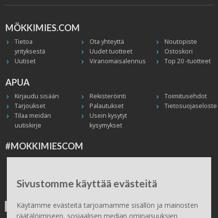
MÖKKIMIES.COM
Tietoa
Ota yhteyttä
Noutopiste
yrityksestä
Uudet tuotteet
Ostoskori
Uutiset
Viranomaisalennus
Top 20 -tuotteet
APUA
Kirjaudu sisään
Rekisteröinti
Toimitusehdot
Tarjoukset
Palautukset
Tietosuojaseloste
Tilaa meidän
Usein kysytyt
uutiskirje
kysymykset
#MOKKIMIESCOM
Facebook
Instagram
Twitter / X
TikTok
Youtube
In English
Peruuta tilaus
Sivustomme käyttää evästeitä
ILMAINEN TOIMITUS
Käytämme evästeitä tarjoamamme sisällön ja mainosten
räätälöimiseen, sosiaalisen median ominaisuuksien