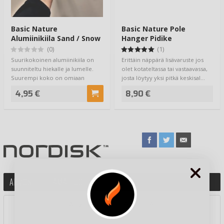
Basic Nature
Basic Nature Pole
Alumiinikiila Sand / Snow
Hanger Pidike
Keskisalkoon
(0)
(1)
Suurikokoinen alumiinikiila on
Erittäin näppärä lisävaruste jos
suunniteltu hiekalle ja lumelle.
olet kotateltassa tai vastaavassa,
Suurempi koko on omiaan
josta löytyy yksi pitkä keskisal…
pehmeässä ma…
4,95 €
8,90 €
ARVOSTELE TÄMÄ TUOTE
ARVIOI TUOTE TÄHDILLÄ: