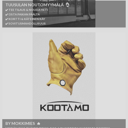
TUUSULAN NOUTOMYYMÄLÄ 👌
✔️ TEE TILAUS & NOUDA HETI
✔️ OSTA PAIKAN PÄÄLTÄ
✔️ KORTTI & KÄTEINEN KÄY
✔️ SOVITUSMAHDOLLISUUS
BY MOKKIMIES 🔥