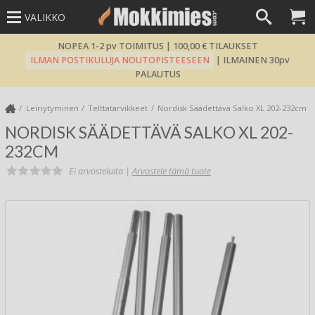
VALIKKO
NOPEA 1-2 pv TOIMITUS | 100,00 € TILAUKSET
ILMAN POSTIKULUJA NOUTOPISTEESEEN
| ILMAINEN 30pv
PALAUTUS
Leiriytyminen
Telttatarvikkeet
Nordisk Säädettävä Salko XL 202-232cm
NORDISK SÄÄDETTÄVÄ SALKO XL 202-
232CM
Ei arvosteluita |
Arvostele tämä tuote