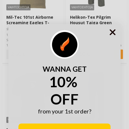
VAIHTOEHTOJA
VAIHTOEHTOJA
Mil-Tec 101st Airborne
Helikon-Tex Pilgrim
Screaming Eagles T-
Housut Taiga Green
Paita Olive
(0)
(1)
101st Airborne Division,
Pilgrim Housut ovat kestävät ja
Screaming Eagles, eli Yhdysvaltain
kevyet housut vahattavalla
101. maahanlaskudivisioona. 101.
DuraCanvas -kankaalla. Housuissa
oli kov…
aavistuk…
12,90 €
84,90 €
WANNA GET
10%
OFF
from your 1st order?
VAIHTOEHTOJA
VAIHTOEHTOJA