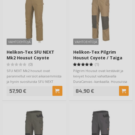
VAIHTOEHTOJA
VAIHTOEHTOJA
Helikon-Tex SFU NEXT
Helikon-Tex Pilgrim
Mk2 Housut Coyote
Housut Coyote / Taiga
Green
(0)
(1)
SFU NEXT Mk2 housut ovat
Pilgrim Housut ovat kestävät ja
parannellut versiot aikaisemmista
kevyet housut vahattavalla
ja hyvin suosituista SFU NEXT
DuraCanvas -kankaalla. Housuissa
housuista. …
aavistuk…
57,90 €
84,90 €