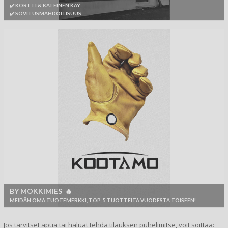
✔️ KORTTI & KÄTEINEN KÄY
✔️ SOVITUSMAHDOLLISUUS
BY MOKKIMIES 🔥
MEIDÄN OMA TUOTEMERKKI, TOP-5 TUOTTEITA VUODESTA TOISEEN!
Jos tarvitset apua tai haluat tehdä tilauksen puhelimitse, voit soittaa: