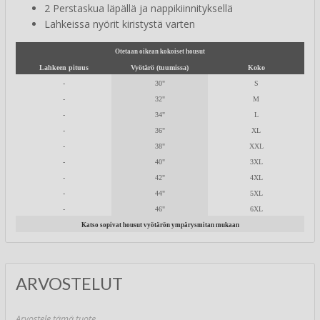
2 Perstaskua läpällä ja nappikiinnityksellä
Lahkeissa nyörit kiristystä varten
Otetaan oikean kokoiset housut
Lahkeen pituus
Vyötärö (tuumissa)
Koko
-
30"
S
-
32"
M
-
34"
L
-
36"
XL
-
38"
XXL
-
40"
3XL
-
42"
4XL
-
44"
5XL
-
46"
6XL
Katso sopivat housut vyötärön ympärysmitan mukaan
ARVOSTELUT
Arvostele tämä tuote