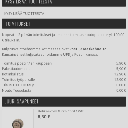
KYSY LISÄÄ TUOTTEESTA
KYSY LISÄÄ TUOTTEESTA
TOIMITUKSET
Nopeat 1-2 päivän toimitukset ja Ilmainen toimitus noutopisteelle yli 100.00
€ tilauksiin.
Kuljetusvaihtoehtomme kotimaassa
ovat
Posti
ja
Matkahuolto
.
Kansainväliset kuljetukset hoidamme
UPS
ja Postin kanssa.
Toimitus postiin/lähikauppaan
5,90 €
Pakettiautomaatti
5,90 €
Kotiinkuljetus
12.90 €
Toimitus työpaikalle
12.90 €
Tilaus 100.00 € tai yli
0.00 €
Nouto Tuusulasta
0.00 €
JUURI SAAPUNEET
Helikon-Tex Micro Cord 125ft
8,50 €