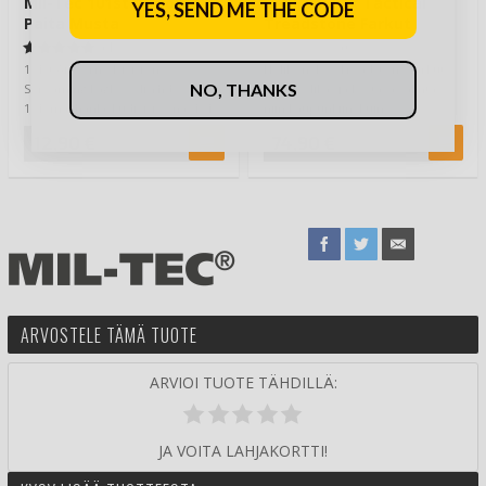
Mil-Tec 101st Airborne T-
Helikon-Tex Tactical
YES, SEND ME THE CODE
Paita Musta
Treadstone Farkut
(1)
(0)
101st Airborne Division,
Helikon-Tex Treadstone farkut
NO, THANKS
Screaming Eagles, eli Yhdysvaltain
ovat tyylikäs ja kestävä valinta,
101. maahanlaskudivisioona. 101.
niin kaupunkiin, kuin…
oli kov…
12,90 €
74,90 €
ARVOSTELE TÄMÄ TUOTE
ARVIOI TUOTE TÄHDILLÄ:
JA VOITA LAHJAKORTTI!