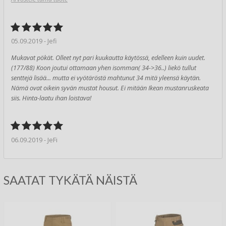
05.09.2019 - Jefi
Mukavat pökät. Olleet nyt pari kuukautta käytössä, edelleen kuin uudet.
(177/88) Koon joutui ottamaan yhen isomman( 34->36..) liekö tullut
senttejä lisää... mutta ei vyötäröstä mahtunut 34 mitä yleensä käytän.
Nämä ovat oikein syvän mustat housut. Ei mitään Ikean mustanruskeata
siis. Hinta-laatu ihan loistava!
06.09.2019 - JeFi
SAATAT TYKÄTÄ NÄISTÄ