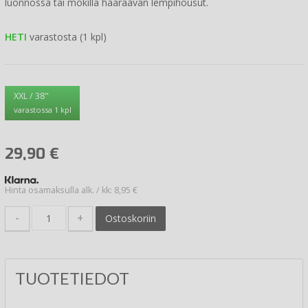
luonnossa tai mökillä hääräävän lempihousut.
HETI
varastosta (1 kpl)
XXL / 38"
varastossa 1 kpl
29,90
€
Hinta osamaksulla alk. / kk: 8,95 €
-
+
Ostoskoriin
TUOTETIEDOT