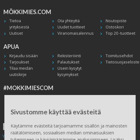
MÖKKIMIES.COM
Tietoa
Ota yhteyttä
Noutopiste
yrityksestä
Uudet tuotteet
Ostoskori
Uutiset
Viranomaisalennus
Top 20 -tuotteet
APUA
Kirjaudu sisään
Rekisteröinti
Toimitusehdot
Tarjoukset
Palautukset
Tietosuojaseloste
Tilaa meidän
Usein kysytyt
uutiskirje
kysymykset
#MOKKIMIESCOM
Facebook
Instagram
Twitter / X
TikTok
Youtube
In English
Peruuta tilaus
Sivustomme käyttää evästeitä
ILMAINEN TOIMITUS
Käytämme evästeitä tarjoamamme sisällön ja mainosten
räätälöimiseen, sosiaalisen median ominaisuuksien
Yli 100 € tilauksiin.
tukemiseen ja kävijämäärämme analysoimiseen. Lisäksi