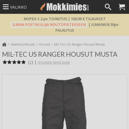
VALIKKO
NOPEA 1-2 pv TOIMITUS | 100,00 € TILAUKSET
ILMAN POSTIKULUJA NOUTOPISTEESEEN
| ILMAINEN 30pv
PALAUTUS
Vaatetus/Asuste
Housut
Mil-Tec US Ranger Housut Musta
MIL-TEC US RANGER HOUSUT MUSTA
(
2
)
|
Arvostele tämä tuote