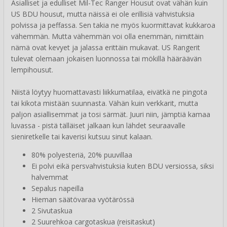
Asialliset ja edulliset Mil-Tec Ranger Housut ovat vähän kuin
US BDU housut, mutta näissä ei ole erillisiä vahvistuksia
polvissa ja peffassa. Sen takia ne myös kuormittavat kukkaroa
vähemmän. Mutta vähemmän voi olla enemmän, nimittäin
nämä ovat kevyet ja jalassa erittäin mukavat. US Rangerit
tulevat olemaan jokaisen luonnossa tai mökillä hääräävän
lempihousut.
Niistä löytyy huomattavasti liikkumatilaa, eivätkä ne pingota
tai kikota mistään suunnasta. Vähän kuin verkkarit, mutta
paljon asiallisemmat ja tosi särmät. Juuri niin, jämptiä kamaa
luvassa - pistä tälläiset jalkaan kun lähdet seuraavalle
sieniretkelle tai kaverisi kutsuu sinut kalaan.
80% polyesteriä, 20% puuvillaa
Ei polvi eikä persvahvistuksia kuten BDU versiossa, siksi
halvemmat
Sepalus napeilla
Hieman säätövaraa vyötärössä
2 Sivutaskua
2 Suurehkoa cargotaskua (reisitaskut)