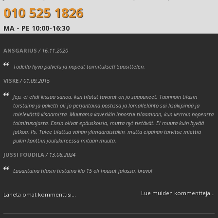
010 525 1826
MA - PE 10:00-16:30
ANSGARIUS
/ 16.11.2020
Todella hyvä palvelu ja nopeat toimitukset! Suosittelen.
VISKE
/ 01.09.2015
Jep, ei ehdi kissaa sanoa, kun tilatut tavarat on jo saapuneet. Taannoin tilasin
torstaina ja paketti oli jo perjantaina postissa ja lomallelähtö sai lisäkipinää ja
mielekästä kisaamista. Muutama kaverikin innostui tilaamaan, kun kerroin nopeasta
toimitusajasta. Ensin olivat epäuskoisia, mutta nyt tietävät. Ei muuta kuin hyvää
jatkoa. Ps. Tulee tilattua vähän ylimääräistäkin, mutta eipähän tarvitse miettiä
pukin konttiin joulukiireessä mitään muuta.
JUSSI FOUDILA
/ 13.08.2024
Lauantaina tilasin tiistaina klo 15 oli housut jalassa. bravo!
Lue muiden kommentteja...
Lähetä omat kommenttisi...