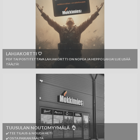
LAHJAKORTTI 🤍
PDF TAI POSTITETTAVA LAHJAKORTTI ON NOPEA JA HEPPO LAHJA! LUE LISÄÄ
TÄÄLTÄ!
TUUSULAN NOUTOMYYMÄLÄ 👌
✔️ TEE TILAUS & NOUDA HETI
✔️ OSTA PAIKAN PÄÄLTÄ