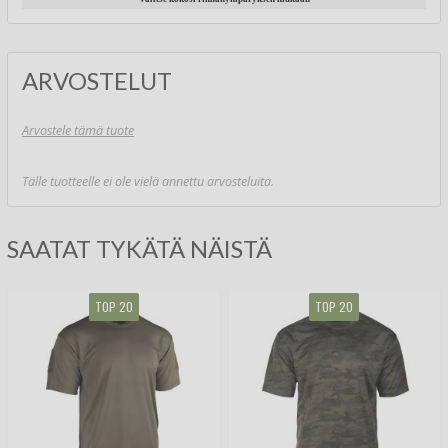
ARVOSTELUT
Arvostele tämä tuote
Tälle tuotteelle ei ole vielä annettu arvosteluita.
SAATAT TYKÄTÄ NÄISTÄ
TOP 20
TOP 20