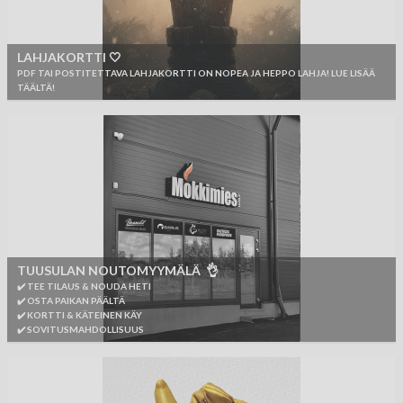
LAHJAKORTTI 🤍
PDF TAI POSTITETTAVA LAHJAKORTTI ON NOPEA JA HEPPO LAHJA! LUE LISÄÄ
TÄÄLTÄ!
TUUSULAN NOUTOMYYMÄLÄ 👌
✔️ TEE TILAUS & NOUDA HETI
✔️ OSTA PAIKAN PÄÄLTÄ
✔️ KORTTI & KÄTEINEN KÄY
✔️ SOVITUSMAHDOLLISUUS