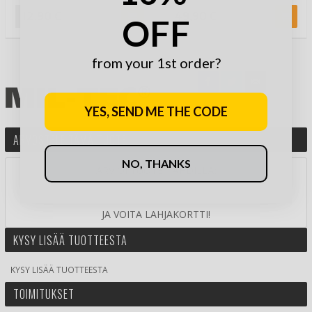
leikkauksella. La…
todella mukava…
12,90 €
49,90 €
OFF
from your 1st order?
YES, SEND ME THE CODE
ARVOSTELE TÄMÄ TUOTE
NO, THANKS
ARVIOI TUOTE TÄHDILLÄ:
JA VOITA LAHJAKORTTI!
KYSY LISÄÄ TUOTTEESTA
KYSY LISÄÄ TUOTTEESTA
TOIMITUKSET