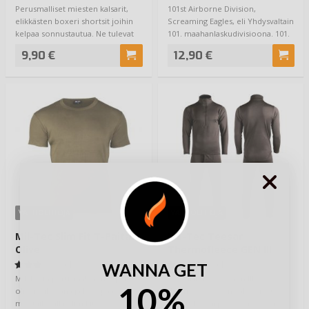
Perusmalliset miesten kalsarit,
101st Airborne Division,
elikkästen boxeri shortsit joihin
Screaming Eagles, eli Yhdysvaltain
kelpaa sonnustautua. Ne tulevat
101. maahanlaskudivisioona. 101.
Mi…
oli kov…
9,90 €
12,90 €
VAIHTOEHTOJA
VAIHTOEHTOJA
Mil-Tec Slim Fit T-Paita
Mil-Tec Teesar
Olive
Thermofleece GEN III
Välikerrasto Musta
(1)
(1)
WANNA GET
Mil-Tecin perusmallinen T-paita
Teesarin ECWCS Gen III
10%
oliivin vihreänä ja kroppaa
thermofleece on välikerrasto
myötäilevällä Slim Fit
joka tulee tarpeeseen. Se on