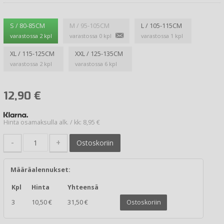
S / 80-85CM
M / 95-105CM
L / 105-115CM
varastossa 2 kpl
varastossa 0 kpl
varastossa 1 kpl
XL / 115-125CM
XXL / 125-135CM
varastossa 2 kpl
varastossa 6 kpl
12,90
€
Hinta osamaksulla alk. / kk: 8,95 €
-
+
Ostoskoriin
Määräalennukset:
Kpl
Hinta
Yhteensä
3
10,50 €
31,50 €
Ostoskoriin