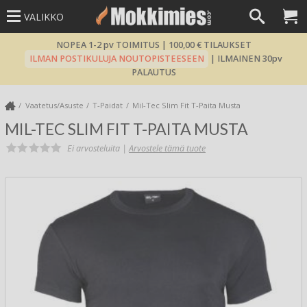
VALIKKO
NOPEA 1-2 pv TOIMITUS | 100,00 € TILAUKSET
ILMAN POSTIKULUJA NOUTOPISTEESEEN
| ILMAINEN 30pv
PALAUTUS
Vaatetus/Asuste
T-Paidat
Mil-Tec Slim Fit T-Paita Musta
MIL-TEC SLIM FIT T-PAITA MUSTA
Ei arvosteluita |
Arvostele tämä tuote