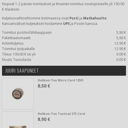
Nopeat 1-2 päivän toimitukset ja Ilmainen toimitus noutopisteelle yli 100.00
€ tilauksiin.
Kuljetusvaihtoehtomme kotimaassa
ovat
Posti
ja
Matkahuolto
.
Kansainväliset kuljetukset hoidamme
UPS
ja Postin kanssa.
Toimitus postiin/lähikauppaan
5,90 €
Pakettiautomaatti
5,90 €
Kotiinkuljetus
12.90 €
Toimitus työpaikalle
12.90 €
Tilaus 100.00 € tai yli
0.00 €
Nouto Tuusulasta
0.00 €
JUURI SAAPUNEET
Helikon-Tex Micro Cord 125ft
8,50 €
Helikon-Tex Tactical 275 Cord
8,90 €