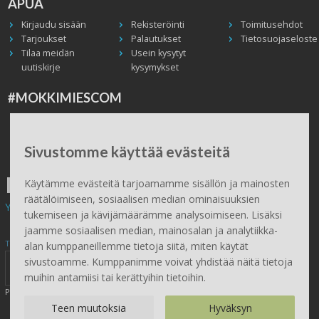
APUA
Kirjaudu sisään
Rekisteröinti
Toimitusehdot
Tarjoukset
Palautukset
Tietosuojaseloste
Tilaa meidän
Usein kysytyt
uutiskirje
kysymykset
#MOKKIMIESCOM
Facebook
Instagram
Twitter / X
TikTok
Youtube
In English
Peruuta tilaus
Sivustomme käyttää evästeitä
ILMAINEN TOIMITUS
Käytämme evästeitä tarjoamamme sisällön ja mainosten
räätälöimiseen, sosiaalisen median ominaisuuksien
Yli 100 € tilauksiin.
tukemiseen ja kävijämäärämme analysoimiseen. Lisäksi
jaamme sosiaalisen median, mainosalan ja analytiikka-
Tilaa Mökkimies.comin uutiskirje tästä
alan kumppaneillemme tietoja siitä, miten käytät
sivustoamme. Kumppanimme voivat yhdistää näitä tietoja
muihin antamiisi tai kerättyihin tietoihin.
Painamalla lähetä, hyväksyt henkilötietojen tallentamisen (
lue
)
Teen muutoksia
Hyväksyn