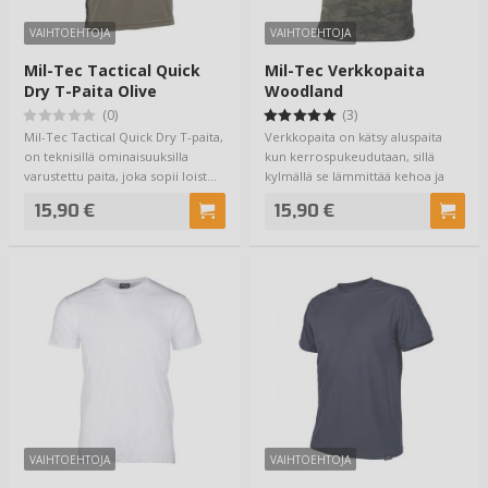
VAIHTOEHTOJA
VAIHTOEHTOJA
Mil-Tec Tactical Quick
Mil-Tec Verkkopaita
Dry T-Paita Olive
Woodland
(0)
(3)
Mil-Tec Tactical Quick Dry T-paita,
Verkkopaita on kätsy aluspaita
on teknisillä ominaisuuksilla
kun kerrospukeudutaan, sillä
varustettu paita, joka sopii loist…
kylmällä se lämmittää kehoa ja
siirtää k…
15,90 €
15,90 €
VAIHTOEHTOJA
VAIHTOEHTOJA