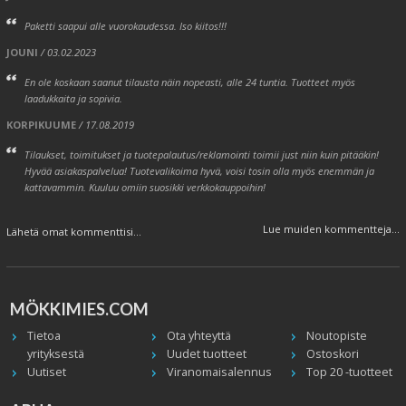
Paketti saapui alle vuorokaudessa. Iso kiitos!!!
JOUNI
/ 03.02.2023
En ole koskaan saanut tilausta näin nopeasti, alle 24 tuntia. Tuotteet myös
laadukkaita ja sopivia.
KORPIKUUME
/ 17.08.2019
Tilaukset, toimitukset ja tuotepalautus/reklamointi toimii just niin kuin pitääkin!
Hyvää asiakaspalvelua! Tuotevalikoima hyvä, voisi tosin olla myös enemmän ja
kattavammin. Kuuluu omiin suosikki verkkokauppoihin!
Lue muiden kommentteja...
Lähetä omat kommenttisi...
MÖKKIMIES.COM
Tietoa
Ota yhteyttä
Noutopiste
yrityksestä
Uudet tuotteet
Ostoskori
Uutiset
Viranomaisalennus
Top 20 -tuotteet