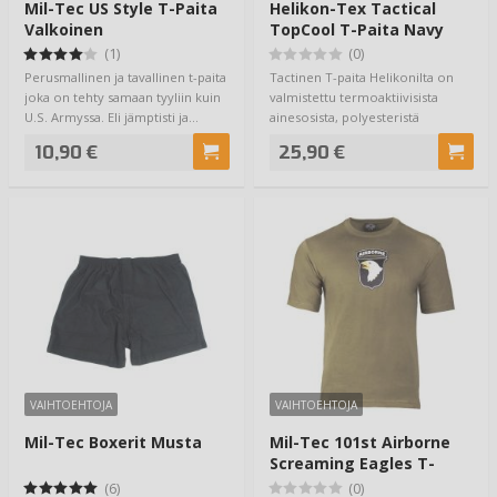
Mil-Tec US Style T-Paita
Helikon-Tex Tactical
Valkoinen
TopCool T-Paita Navy
Blue
(1)
(0)
Perusmallinen ja tavallinen t-paita
Tactinen T-paita Helikonilta on
joka on tehty samaan tyyliin kuin
valmistettu termoaktiivisista
U.S. Armyssa. Eli jämptisti ja…
ainesosista, polyesteristä
nimittäin, …
10,90 €
25,90 €
VAIHTOEHTOJA
VAIHTOEHTOJA
Mil-Tec Boxerit Musta
Mil-Tec 101st Airborne
Screaming Eagles T-
Paita Olive
(6)
(0)