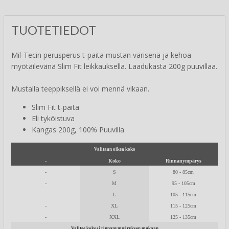
TUOTETIEDOT
Mil-Tecin perusperus t-paita mustan värisenä ja kehoa
myötäilevänä Slim Fit leikkauksella. Laadukasta 200g puuvillaa.
Mustalla teeppiksellä ei voi mennä vikaan.
Slim Fit t-paita
Eli tyköistuva
Kangas 200g, 100% Puuvilla
Valitaan oikea koko
-
Koko
Rinnanympärys
-
S
80 - 85cm
-
M
95 - 105cm
-
L
105 - 115cm
-
XL
115 - 125cm
-
XXL
125 - 135cm
Valitse kokosi rinnanympäryksen mukaan