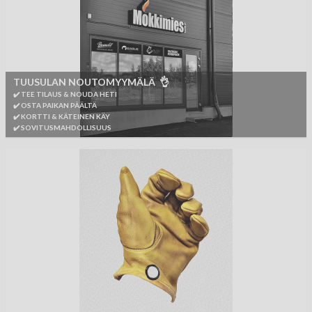
TUUSULAN NOUTOMYYMÄLÄ 👌
✔️ TEE TILAUS & NOUDA HETI
✔️ OSTA PAIKAN PÄÄLTÄ
✔️ KORTTI & KÄTEINEN KÄY
✔️ SOVITUSMAHDOLLISUUS