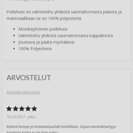
Putkihuivi on valmistettu yhdestä saumattomasta palasta ja
materiaaliltaan se on 100% polyesteriä.
Monikäyttöinen putkihuivi
Valmistettu yhdestä saumattomasta kappaleesta
Joustava ja päätä myötäilevä
100% Polyesteriä
ARVOSTELUT
Arvostele tämä tuote
10.10.2017 - Joku
Kätevä kampe ja hintalaatusuhde kohdillaan. Sopiva kevät/kesä/syys
käyttöön koska ei ole liian paksu.