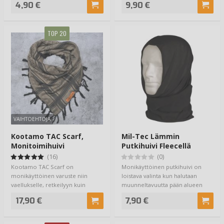
4,90 €
9,90 €
TOP 20
VAIHTOEHTOJA
Kootamo TAC Scarf,
Mil-Tec Lämmin
Monitoimihuivi
Putkihuivi Fleecellä
Musta
(16)
(0)
Kootamo TAC Scarf on
Monikäyttöinen putkihuivi on
monikäyttöinen varuste niin
loistava valinta kun halutaan
vaellukselle, retkeilyyn kuin
muunneltavuutta pään alueen
bushcraft -hommeleihi…
suojaamiseen.…
17,90 €
7,90 €