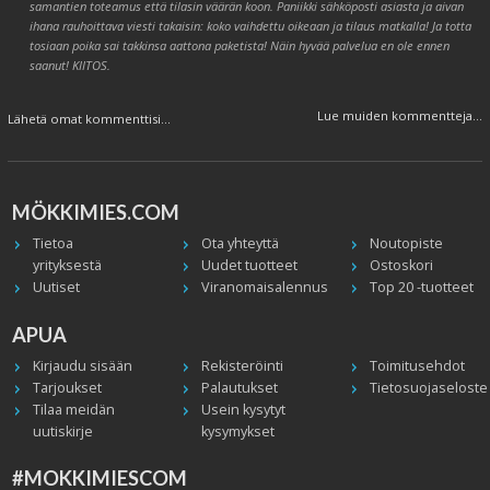
samantien toteamus että tilasin väärän koon. Paniikki sähköposti asiasta ja aivan
ihana rauhoittava viesti takaisin: koko vaihdettu oikeaan ja tilaus matkalla! Ja totta
tosiaan poika sai takkinsa aattona paketista! Näin hyvää palvelua en ole ennen
saanut! KIITOS.
Lue muiden kommentteja...
Lähetä omat kommenttisi...
MÖKKIMIES.COM
Tietoa
Ota yhteyttä
Noutopiste
yrityksestä
Uudet tuotteet
Ostoskori
Uutiset
Viranomaisalennus
Top 20 -tuotteet
APUA
Kirjaudu sisään
Rekisteröinti
Toimitusehdot
Tarjoukset
Palautukset
Tietosuojaseloste
Tilaa meidän
Usein kysytyt
uutiskirje
kysymykset
#MOKKIMIESCOM