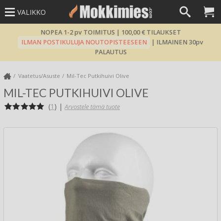
VALIKKO
NOPEA 1-2 pv TOIMITUS | 100,00 € TILAUKSET
ILMAN POSTIKULUJA NOUTOPISTEESEEN
| ILMAINEN 30pv
PALAUTUS
Vaatetus/Asuste
Mil-Tec Putkihuivi Olive
MIL-TEC PUTKIHUIVI OLIVE
(
1
)
|
Arvostele tämä tuote