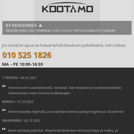
BY MOKKIMIES 🔥
MEIDÄN OMA TUOTEMERKKI, TOP-5 TUOTTEITA VUODESTA TOISEEN!
Jos tarvitset apua tai haluat tehdä tilauksen puhelimitse, voit soittaa:
010 525 1826
MA - PE 10:00-16:30
TTERPPA
/ 06.03.2021
Homma toimi saumattomasti, loistavaa. Sain tilauksen jo seuravana päivänä.
Uskomatonta miten toimiva verkkokauppa.
MIKKIS
/ 15.10.2023
Komea kivijalka myymälä, ja muutenkin toimivia juttuja myynnissä. Suosittelen
MARIANNE
/ 26.12.2025
Aivan loistavaa palvelua. Väsyneenä kauheassa kiireessä tilaus ja maksu, ja