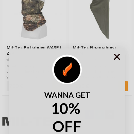
Mil-Tec Putkihuivi WASP I
Mil-Tec Naamahuivi
Z3A
Olive
(0)
(0)
Monikäyttöinen putkihuivi on
Hengittävästä materiaalista
voittajan valinta kun tehdään
valmistettu ja kolmion muotoon
yhtään mitään. Se myötäilee
taiteltu naamahuivi suojaa
päätä ja saat…
käyttäjää nenä…
7,90 €
7,90 €
WANNA GET
10%
OFF