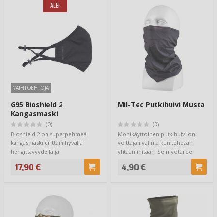
ALE!
VAIHTOEHTOJA
G95 Bioshield 2
Mil-Tec Putkihuivi Musta
Kangasmaski
(0)
(0)
Bioshield 2 on superpehmeä
Monikäyttöinen putkihuivi on
kangasmaski erittäin hyvällä
voittajan valinta kun tehdään
hengittävyydellä ja
yhtään mitään. Se myötäilee
sisäänrakennetulla G95 s…
päätä ja saat…
17,90 €
4,90 €