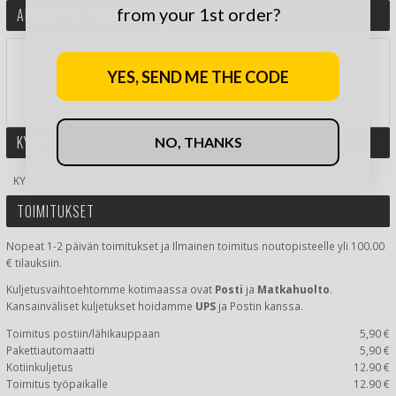
from your 1st order?
ARVOSTELE TÄMÄ TUOTE
ARVIOI TUOTE TÄHDILLÄ:
YES, SEND ME THE CODE
JA VOITA LAHJAKORTTI!
KYSY LISÄÄ TUOTTEESTA
NO, THANKS
KYSY LISÄÄ TUOTTEESTA
TOIMITUKSET
Nopeat 1-2 päivän toimitukset ja Ilmainen toimitus noutopisteelle yli 100.00
€ tilauksiin.
Kuljetusvaihtoehtomme kotimaassa
ovat
Posti
ja
Matkahuolto
.
Kansainväliset kuljetukset hoidamme
UPS
ja Postin kanssa.
Toimitus postiin/lähikauppaan
5,90 €
Pakettiautomaatti
5,90 €
Kotiinkuljetus
12.90 €
Toimitus työpaikalle
12.90 €