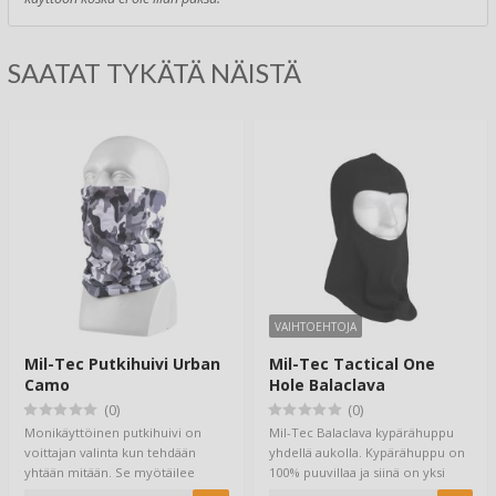
SAATAT TYKÄTÄ NÄISTÄ
VAIHTOEHTOJA
Mil-Tec Putkihuivi Urban
Mil-Tec Tactical One
Camo
Hole Balaclava
(0)
(0)
Monikäyttöinen putkihuivi on
Mil-Tec Balaclava kypärähuppu
voittajan valinta kun tehdään
yhdellä aukolla. Kypärähuppu on
yhtään mitään. Se myötäilee
100% puuvillaa ja siinä on yksi
päätä ja saat…
suuri …