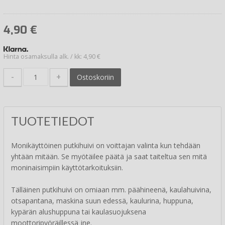
4,90
€
Hinta osamaksulla alk. / kk: 4,90 €
-
+
Ostoskoriin
TUOTETIEDOT
Monikäyttöinen putkihuivi on voittajan valinta kun tehdään
yhtään mitään. Se myötäilee päätä ja saat taiteltua sen mitä
moninaisimpiin käyttötarkoituksiin.
Tälläinen putkihuivi on omiaan mm. päähineenä, kaulahuivina,
otsapantana, maskina suun edessä, kaulurina, huppuna,
kypärän alushuppuna tai kaulasuojuksena
moottoripyöräillessä jne.