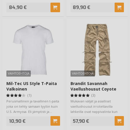
aavistuk…
aavistuk…
84,90 €
89,90 €
VAIHTOEHTOJA
VAIHTOEHTOJA
Mil-Tec US Style T-Paita
Brandit Savannah
Valkoinen
Vaellushousut Coyote
(1)
(3)
Perusmallinen ja tavallinen t-paita
Mukavan väljät ja asialliset
joka on tehty samaan tyyliin kuin
vaellushousut irrotettavilla
U.S. Armyssa. Eli jämptisti ja…
lahkeilla ovat nappivalinta kun
lähdetään …
10,90 €
57,90 €