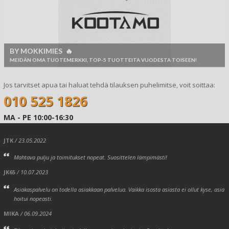
BY MOKKIMIES 🔥
MEIDÄN OMA TUOTEMERKKI, TOP-5 TUOTTEITA VUODESTA TOISEEN!
Jos tarvitset apua tai haluat tehdä tilauksen puhelimitse, voit soittaa:
010 525 1826
MA - PE 10:00-16:30
JTK
/ 23.05.2022
Mahtava pulju ja toimitukset nopeat. Suosittelen lämpimästi!
JK65
/ 10.07.2023
Asiakaspalvelu on todella asiakkaan palvelua. Vaikka isosta asiasta ei ollut kyse, asia
hoitui nopeasti.
MIKA
/ 06.09.2024