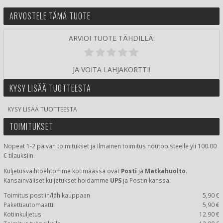
ARVOSTELE TÄMÄ TUOTE
ARVIOI TUOTE TÄHDILLÄ:
JA VOITA LAHJAKORTTI!
KYSY LISÄÄ TUOTTEESTA
KYSY LISÄÄ TUOTTEESTA
TOIMITUKSET
Nopeat 1-2 päivän toimitukset ja Ilmainen toimitus noutopisteelle yli 100.00
€ tilauksiin.
Kuljetusvaihtoehtomme kotimaassa
ovat
Posti
ja
Matkahuolto
.
Kansainväliset kuljetukset hoidamme
UPS
ja Postin kanssa.
Toimitus postiin/lähikauppaan
5,90 €
Pakettiautomaatti
5,90 €
Kotiinkuljetus
12.90 €