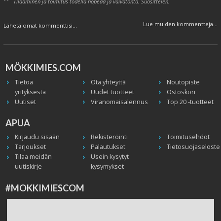
Tilaaminen ja toimitus todella nopeaa ja vaivatonta. Suosittelen.
Lue muiden kommentteja...
Lähetä omat kommenttisi...
MÖKKIMIES.COM
Tietoa
Ota yhteyttä
Noutopiste
yrityksestä
Uudet tuotteet
Ostoskori
Uutiset
Viranomaisalennus
Top 20 -tuotteet
APUA
Kirjaudu sisään
Rekisteröinti
Toimitusehdot
Tarjoukset
Palautukset
Tietosuojaseloste
Tilaa meidän
Usein kysytyt
uutiskirje
kysymykset
#MOKKIMIESCOM
Facebook
Instagram
Twitter / X
TikTok
Youtube
In English