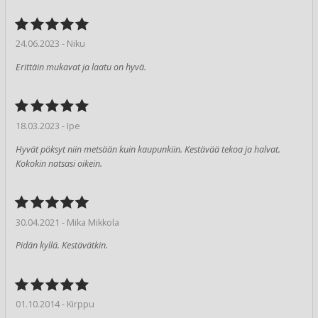
24.06.2023 - Niku
Erittäin mukavat ja laatu on hyvä.
18.03.2023 - Ipe
Hyvät pöksyt niin metsään kuin kaupunkiin. Kestävää tekoa ja halvat.
Kokokin natsasi oikein.
30.04.2021 - Mika Mikkola
Pidän kyllä. Kestävätkin.
01.10.2014 - Kirppu