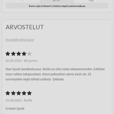
-
43"-47"
XXL
Katso sopivat housut vyötärön ympärysmitan mukaan
ARVOSTELUT
Arvostele tämä tuote
02.05.2026 - Mr Jones
Ihan hyvät aavikkohousut, Mulla on ollut näitä aikaisemminkin. Edelliset
tosin ratkesi takapuolesta. Kovin paksuthan nämä eivät ole. Eli
varmaankin neljä tähteä viidestä. Tykkään.
25.04.2026 - Nuffe
Erittäin hyvät.