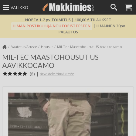
VALIKKO
NOPEA 1-2 pv TOIMITUS | 100,00 € TILAUKSET
ILMAN POSTIKULUJA NOUTOPISTEESEEN
| ILMAINEN 30pv
PALAUTUS
Vaatetus/Asuste
Housut
Mil-Tec Maastohousut US Aavikkocamo
MIL-TEC MAASTOHOUSUT US
AAVIKKOCAMO
(
6
)
|
Arvostele tämä tuote