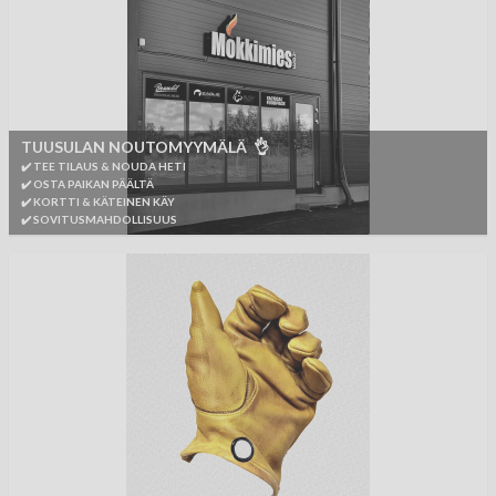
TUUSULAN NOUTOMYYMÄLÄ 👌
✔️ TEE TILAUS & NOUDA HETI
✔️ OSTA PAIKAN PÄÄLTÄ
✔️ KORTTI & KÄTEINEN KÄY
✔️ SOVITUSMAHDOLLISUUS