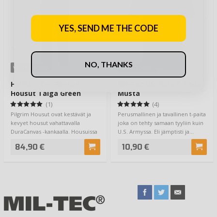
YES, SEND ME THE CODE
NO, THANKS
VAIHTOEHTOJA
VAIHTOEHTOJA
Helikon-Tex Pilgrim
Mil-Tec US Style T-Paita
Housut Taiga Green
Musta
(1)
(4)
Pilgrim Housut ovat kestävät ja
Perusmallinen ja tavallinen t-paita
kevyet housut vahattavalla
joka on tehty samaan tyyliin kuin
DuraCanvas -kankaalla. Housuissa
U.S. Armyssa. Eli jämptisti ja…
aavistuk…
84,90 €
10,90 €