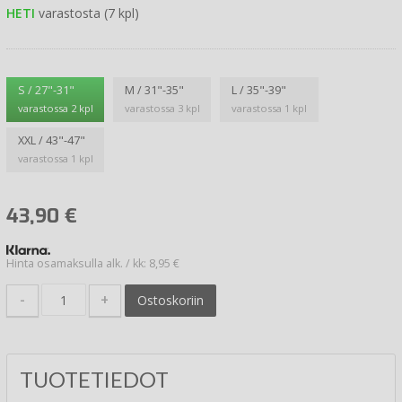
HETI
varastosta (7 kpl)
S / 27"-31"
M / 31"-35"
L / 35"-39"
varastossa 2 kpl
varastossa 3 kpl
varastossa 1 kpl
XXL / 43"-47"
varastossa 1 kpl
43,90
€
Hinta osamaksulla alk. / kk: 8,95 €
-
+
Ostoskoriin
TUOTETIEDOT