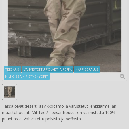
TEESAR®
VAHVISTETTU POLVET JA PEFFA
NAPPISEPALUS
NILKOISSA KIRISTYSNYÖRIT
Tässä oivat desert -aavikkocamolla varustetut jenkkiarmeijan
maastohousut. Mil-Tec / Teesar housut on valmistettu 100%
puuvillasta. Vahvistettu polvista ja peffasta.