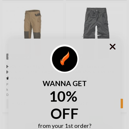
VAIHTOEHTOJA
VAIHTOEHTOJA
Helikon-Tex Pilgrim
Brandit Savannah
Housut Coyote / Taiga
Vaellushousut Musta
Green
(1)
(1)
WANNA GET
Pilgrim Housut ovat kestävät ja
Mukavan väljät ja asialliset
kevyet housut vahattavalla
vaellushousut irrotettavilla
10%
DuraCanvas -kankaalla. Housuissa
lahkeilla ovat nappivalinta kun
aavistuk…
lähdetään …
84,90 €
57,90 €
OFF
TOP 20
from your 1st order?