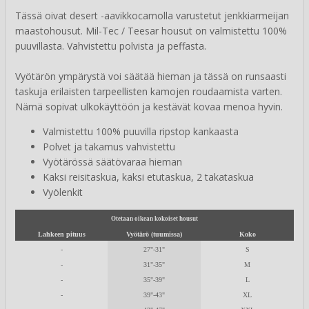
Tässä oivat desert -aavikkocamolla varustetut jenkkiarmeijan
maastohousut. Mil-Tec / Teesar housut on valmistettu 100%
puuvillasta. Vahvistettu polvista ja peffasta.
Vyötärön ympärystä voi säätää hieman ja tässä on runsaasti
taskuja erilaisten tarpeellisten kamojen roudaamista varten.
Nämä sopivat ulkokäyttöön ja kestävät kovaa menoa hyvin.
Valmistettu 100% puuvilla ripstop kankaasta
Polvet ja takamus vahvistettu
Vyötärössä säätövaraa hieman
Kaksi reisitaskua, kaksi etutaskua, 2 takataskua
Vyölenkit
Otetaan oikean kokoiset housut
Lahkeen pituus
Vyötärö (tuumissa)
Koko
-
27"-31"
S
-
31"-35"
M
-
35"-39"
L
-
39"-43"
XL