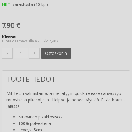
HETI
varastosta (10 kpl)
7,90
€
Hinta osamaksulla alk. / kk: 7,90 €
-
+
Ostoskoriin
TUOTETIEDOT
Mil-Tecin valmistama, armeijatyylin quick-release canvasvyö
muovisella pikasoljella. Helppo ja nopea käyttää. Pitää housut
jalassa.
Muovinen pikaklipsisolki
100% polyesteriä
Leveys: 5cm