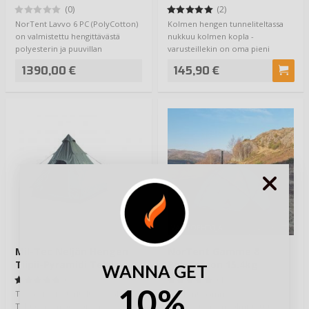
8.5kg
(0)
(2)
NorTent Lavvo 6 PC (PolyCotton)
Kolmen hengen tunneliteltassa
on valmistettu hengittävästä
nukkuu kolmen kopla -
polyesterin ja puuvillan
varusteillekin on oma pieni
sekoituksesta,…
teltanpuolikas, jote…
1390,00 €
145,90 €
VAIHTOEHTOJA
Mil-Tec Neljän Hengen
NorTent Gamme 8
Tiipii-Pyramidi Teltta
PolyCotton 15.4kg
WANNA GET
(3)
(1)
10%
Tässä oiva festariteltta kesäksi.
NorTent Gamme 8 PC
Teltta on omaperäisen
(Polycotton) on valmistettu