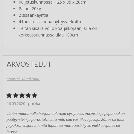
Kuljetuskunnossa: 125 x 35 x 20cm
Paino: 20kg
2 sisäänkäyntiä
4 tuuletusikkunaa hyttysverkoilla
Teltan sisällä voi oikoa jalkojaan, sillä on
korkeussuunnassa tilaa 180cm
ARVOSTELUT
Arvostele tämä tuote
16.09.2020 - purkka
vähän muutamalla harjaan tulevalla pystytuella vahvistin ja piipunaukon
päätyyn tein ja paras talviteltta mitä olla voi. tilava ja luja. 20m/s oli tuuli
ja pakkanen.jännitti mitä tapahtuu mutta kesti hyvin vaikka lepatus oli
hirveä.