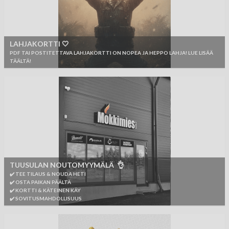
LAHJAKORTTI 🤍
PDF TAI POSTITETTAVA LAHJAKORTTI ON NOPEA JA HEPPO LAHJA! LUE LISÄÄ
TÄÄLTÄ!
TUUSULAN NOUTOMYYMÄLÄ 👌
✔️ TEE TILAUS & NOUDA HETI
✔️ OSTA PAIKAN PÄÄLTÄ
✔️ KORTTI & KÄTEINEN KÄY
✔️ SOVITUSMAHDOLLISUUS