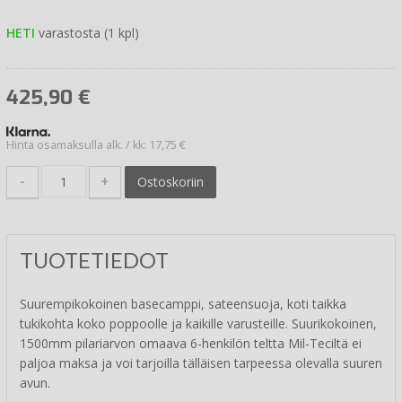
HETI
varastosta (1 kpl)
425,90
€
Hinta osamaksulla alk. / kk: 17,75 €
-
+
Ostoskoriin
TUOTETIEDOT
Suurempikokoinen basecamppi, sateensuoja, koti taikka
tukikohta koko poppoolle ja kaikille varusteille. Suurikokoinen,
1500mm pilariarvon omaava 6-henkilön teltta Mil-Teciltä ei
paljoa maksa ja voi tarjoilla tälläisen tarpeessa olevalla suuren
avun.