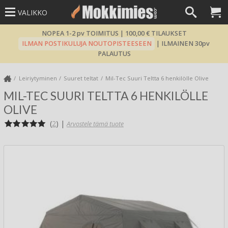
VALIKKO
NOPEA 1-2 pv TOIMITUS | 100,00 € TILAUKSET
ILMAN POSTIKULUJA NOUTOPISTEESEEN
| ILMAINEN 30pv
PALAUTUS
Leiriytyminen
Suuret teltat
Mil-Tec Suuri Teltta 6 henkilölle Olive
MIL-TEC SUURI TELTTA 6 HENKILÖLLE
OLIVE
(
2
)
|
Arvostele tämä tuote