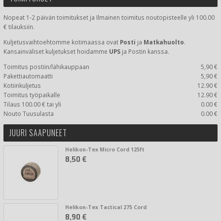
Nopeat 1-2 päivän toimitukset ja Ilmainen toimitus noutopisteelle yli 100.00
€ tilauksiin.
Kuljetusvaihtoehtomme kotimaassa
ovat
Posti
ja
Matkahuolto
.
Kansainväliset kuljetukset hoidamme
UPS
ja Postin kanssa.
Toimitus postiin/lähikauppaan
5,90 €
Pakettiautomaatti
5,90 €
Kotiinkuljetus
12.90 €
Toimitus työpaikalle
12.90 €
Tilaus 100.00 € tai yli
0.00 €
Nouto Tuusulasta
0.00 €
JUURI SAAPUNEET
Helikon-Tex Micro Cord 125ft
8,50 €
Helikon-Tex Tactical 275 Cord
8,90 €