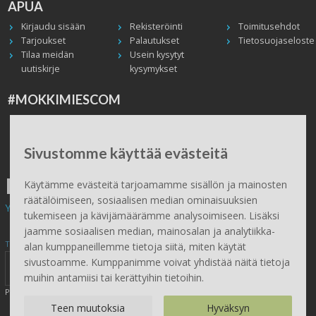
APUA
Kirjaudu sisään
Rekisteröinti
Toimitusehdot
Tarjoukset
Palautukset
Tietosuojaseloste
Tilaa meidän
Usein kysytyt
uutiskirje
kysymykset
#MOKKIMIESCOM
Facebook
Instagram
Twitter / X
TikTok
Youtube
In English
Peruuta tilaus
Sivustomme käyttää evästeitä
ILMAINEN TOIMITUS
Käytämme evästeitä tarjoamamme sisällön ja mainosten
räätälöimiseen, sosiaalisen median ominaisuuksien
Yli 100 € tilauksiin.
tukemiseen ja kävijämäärämme analysoimiseen. Lisäksi
jaamme sosiaalisen median, mainosalan ja analytiikka-
Tilaa Mökkimies.comin uutiskirje tästä
alan kumppaneillemme tietoja siitä, miten käytät
sivustoamme. Kumppanimme voivat yhdistää näitä tietoja
muihin antamiisi tai kerättyihin tietoihin.
Painamalla lähetä, hyväksyt henkilötietojen tallentamisen (
lue
)
Teen muutoksia
Hyväksyn