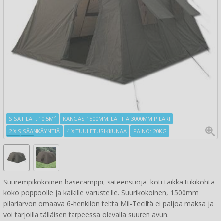
SISÄTILAT: 10.5M²
KANGAS 1500MM, LATTIA 3000MM PILARI
2 X SISÄÄNKÄYNTIÄ
4 X TUULETUSIKKUNAA
PAINO: 20KG
Suurempikokoinen basecamppi, sateensuoja, koti taikka tukikohta
koko poppoolle ja kaikille varusteille. Suurikokoinen, 1500mm
pilariarvon omaava 6-henkilön teltta Mil-Teciltä ei paljoa maksa ja
voi tarjoilla tälläisen tarpeessa olevalla suuren avun.