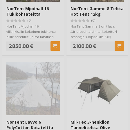
NorTent Mjodhall 16
NorTent Gamme 8 Teltta
Tukikohtateltta
Hot Tent 12kg
(0)
(0)
NorTent Mjodhall 16 –
NorTent Gamme 8 on tilava,
viikinkisalin kokoinen tukikohta
ääriolosuhteisiin tarkoitettu 4-
niille reissuille, joissa tarvitaan
sesongin suojapaikka 8-(6)
suurta te…
henkilölle kam…
2850,00 €
2100,00 €
NorTent Lavvo 6
Mil-Tec 3-henkilön
PolyCotton Kotateltta
Tunneliteltta Olive