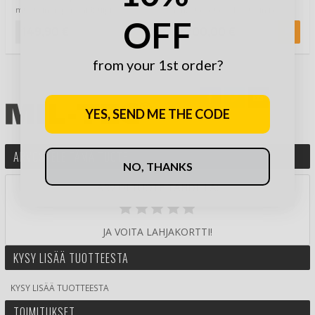
muotoinen pyramidi-tiipi…
hengittävästä polyesterin ja
OFF
puuvillan sekoituksesta,…
149,90 €
2200,00 €
from your 1st order?
YES, SEND ME THE CODE
ARVOSTELE TÄMÄ TUOTE
NO, THANKS
ARVIOI TUOTE TÄHDILLÄ:
JA VOITA LAHJAKORTTI!
KYSY LISÄÄ TUOTTEESTA
KYSY LISÄÄ TUOTTEESTA
TOIMITUKSET