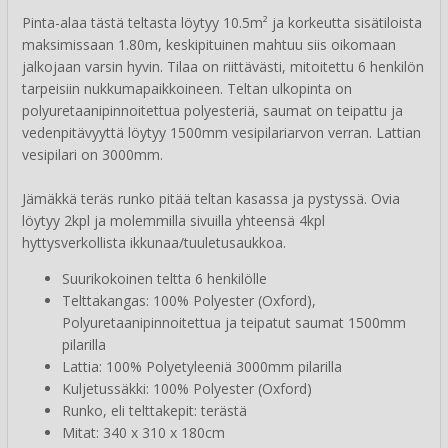
Pinta-alaa tästä teltasta löytyy 10.5m² ja korkeutta sisätiloista
maksimissaan 1.80m, keskipituinen mahtuu siis oikomaan
jalkojaan varsin hyvin. Tilaa on riittävästi, mitoitettu 6 henkilön
tarpeisiin nukkumapaikkoineen. Teltan ulkopinta on
polyuretaanipinnoitettua polyesteriä, saumat on teipattu ja
vedenpitävyyttä löytyy 1500mm vesipilariarvon verran. Lattian
vesipilari on 3000mm.
Jämäkkä teräs runko pitää teltan kasassa ja pystyssä. Ovia
löytyy 2kpl ja molemmilla sivuilla yhteensä 4kpl
hyttysverkollista ikkunaa/tuuletusaukkoa.
Suurikokoinen teltta 6 henkilölle
Telttakangas: 100% Polyester (Oxford),
Polyuretaanipinnoitettua ja teipatut saumat 1500mm
pilarilla
Lattia: 100% Polyetyleeniä 3000mm pilarilla
Kuljetussäkki: 100% Polyester (Oxford)
Runko, eli telttakepit: terästä
Mitat: 340 x 310 x 180cm