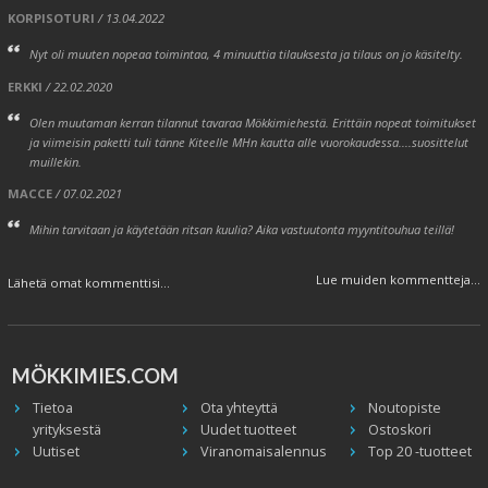
KORPISOTURI
/ 13.04.2022
Nyt oli muuten nopeaa toimintaa, 4 minuuttia tilauksesta ja tilaus on jo käsitelty.
ERKKI
/ 22.02.2020
Olen muutaman kerran tilannut tavaraa Mökkimiehestä. Erittäin nopeat toimitukset
ja viimeisin paketti tuli tänne Kiteelle MHn kautta alle vuorokaudessa....suosittelut
muillekin.
MACCE
/ 07.02.2021
Mihin tarvitaan ja käytetään ritsan kuulia? Aika vastuutonta myyntitouhua teillä!
Lue muiden kommentteja...
Lähetä omat kommenttisi...
MÖKKIMIES.COM
Tietoa
Ota yhteyttä
Noutopiste
yrityksestä
Uudet tuotteet
Ostoskori
Uutiset
Viranomaisalennus
Top 20 -tuotteet