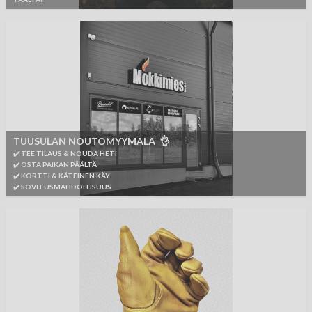
TUUSULAN NOUTOMYYMÄLÄ 👌
✔️ TEE TILAUS & NOUDA HETI
✔️ OSTA PAIKAN PÄÄLTÄ
✔️ KORTTI & KÄTEINEN KÄY
✔️ SOVITUSMAHDOLLISUUS