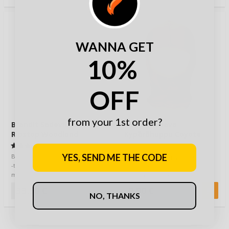
WANNA GET
10%
OFF
from your 1st order?
Brandit Sadeviitta
MFH Balaclava
Ripstop Woodland
Kypärähuppu Coyote
(2)
(0)
YES, SEND ME THE CODE
Branditin versio perinteisestä US
MFH kommandopipo, laadukas
-tyylisestä sadeviitasta Woodland
balaclava coyote kuosilla. Suun
metsäkuosilla. Ripstop
alue on verkkoa, joten
materiaal…
hengittäminen…
33,90 €
8,90 €
NO, THANKS