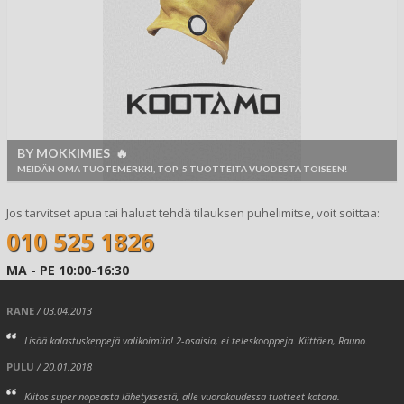
BY MOKKIMIES 🔥
MEIDÄN OMA TUOTEMERKKI, TOP-5 TUOTTEITA VUODESTA TOISEEN!
Jos tarvitset apua tai haluat tehdä tilauksen puhelimitse, voit soittaa:
010 525 1826
MA - PE 10:00-16:30
RANE
/ 03.04.2013
Lisää kalastuskeppejä valikoimiin! 2-osaisia, ei teleskooppeja. Kiittäen, Rauno.
PULU
/ 20.01.2018
Kiitos super nopeasta lähetyksestä, alle vuorokaudessa tuotteet kotona.