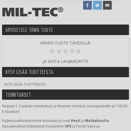
ARVOSTELE TÄMÄ TUOTE
ARVIOI TUOTE TÄHDILLÄ:
JA VOITA LAHJAKORTTI!
KYSY LISÄÄ TUOTTEESTA
KYSY LISÄÄ TUOTTEESTA
TOIMITUKSET
Nopeat 1-2 päivän toimitukset ja Ilmainen toimitus noutopisteelle yli 100.00
€ tilauksiin.
Kuljetusvaihtoehtomme kotimaassa
ovat
Posti
ja
Matkahuolto
.
Kansainväliset kuljetukset hoidamme
UPS
ja Postin kanssa.