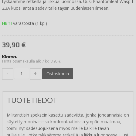
tykkäämme retkeillä ja liikkua luonnossa. Uusi Phantomleaf Wasp I
Z3A kuosi antaa sadeviitalle täysin uudenlaisen ilmeen.
HETI
varastosta (1 kpl)
39,90
€
Hinta osamaksulla alk. / kk: 8,95 €
-
+
Ostoskoriin
TUOTETIEDOT
Militanttisin speksein kasattu sadeviitta, jonka johdannaisia on
käytetty moninaisissa konfrontaatioissa ympäri maailmaa,
toimii nyt sadesuojuksena myös meille kaikille tavan
pulliaisille, jotka tykkäämme retkeillä ja liikkua luonnossa. Uusi