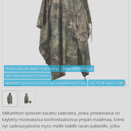
PHANTOMLEAF WASP I Z3A KUOSI
100% VEDENPITÄVÄ
ERITTÄIN MONIKÄYTTÖINEN
NEPPARIT JOILLA VOI YHDISTÄÄ USEAMPIA VIITTOJA
CIV-TEC® WASP I Z3A
Militanttisin speksein kasattu sadeviitta, jonka johdannaisia on
käytetty moninaisissa konfrontaatioissa ympäri maailmaa, toimii
nyt sadesuojuksena myös meille kaikille tavan pulliaisille, jotka