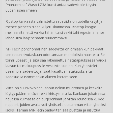
Phantomleaf Wasp I Z3A kuosi antaa sadeviitalle täysin
uudenlaisen ilmeen.
Ripstop kankaasta valmistettu sadeviitta on todella kevyt ja
menee pieneen tilaan kuljetuskunnossa. Ripstop kangas
meinaa sitä, että vaikka tähän tulisi vekki tahi repeämä, ei se
lähde siitä laajenemaan suuremmaksi.
Mil-Tecin ponchomallinen sadeviitta on omiaan kun pakkaat
sen repun sivutaskuun odottamaan mahdollisia haasteita. Se
toimii upeasti ja siitä saa rakennettua hätätapauksessa vaikka
laavun tai makuupussille vesitiiviin suojan. Kun yhdistelet
useampia sadeviittoja, saat kasattua hätäkatoksia tai
sadesuojia isommankin alueen kattamiseen.
Viitta on suurikokoinen, about neliön muotoinen ja keskeltä
löytyy päänmentävä reikä kiristysnaruilla. Kankaan jokaisessa
neljässä kulmassa on purjerenkaat ja viitan reunoissa kulkee
nepparit joiden avulla voit yhdistellä useamman viitan yhdeksi
isoksi. Tämän Mil-Tecin Sadeviitan saa puettua ja riisuttua