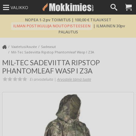
VALIKKO
NOPEA 1-2 pv TOIMITUS | 100,00 € TILAUKSET
ILMAN POSTIKULUJA NOUTOPISTEESEEN
| ILMAINEN 30pv
PALAUTUS
Vaatetus/Asuste
Sadeasut
Mil-Tec Sadeviitta Ripstop Phantomleaf Wasp I Z3A
MIL-TEC SADEVIITTA RIPSTOP
PHANTOMLEAF WASP I Z3A
Ei arvosteluita |
Arvostele tämä tuote