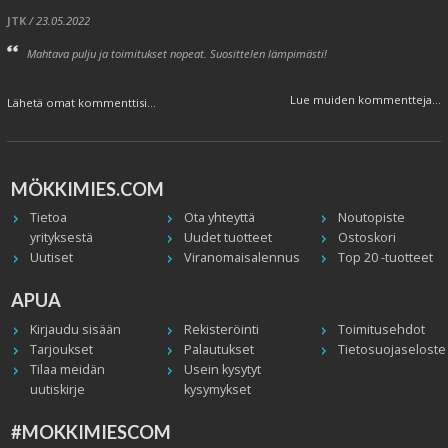
JTK
/ 23.05.2022
Mahtava pulju ja toimitukset nopeat. Suosittelen lämpimästi!
Lue muiden kommentteja...
Lähetä omat kommenttisi...
MÖKKIMIES.COM
Tietoa
Ota yhteyttä
Noutopiste
yrityksestä
Uudet tuotteet
Ostoskori
Uutiset
Viranomaisalennus
Top 20 -tuotteet
APUA
Kirjaudu sisään
Rekisteröinti
Toimitusehdot
Tarjoukset
Palautukset
Tietosuojaseloste
Tilaa meidän
Usein kysytyt
uutiskirje
kysymykset
#MOKKIMIESCOM