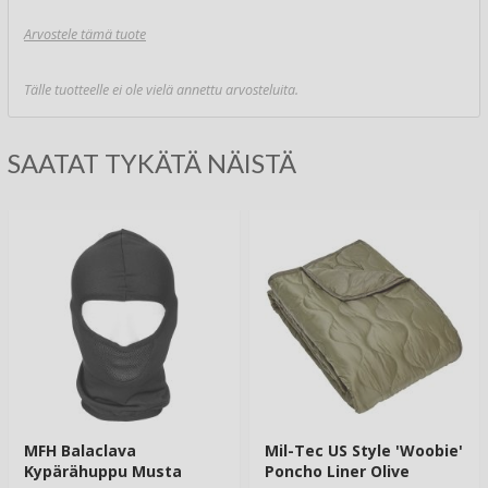
Arvostele tämä tuote
Tälle tuotteelle ei ole vielä annettu arvosteluita.
SAATAT TYKÄTÄ NÄISTÄ
MFH Balaclava
Mil-Tec US Style 'Woobie'
Kypärähuppu Musta
Poncho Liner Olive