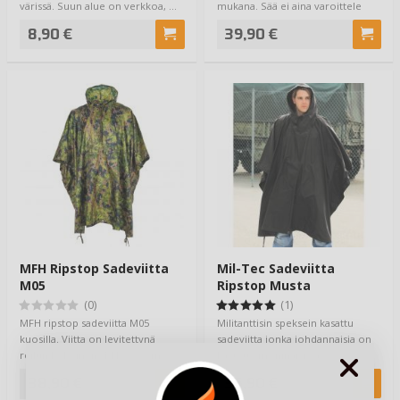
värissä. Suun alue on verkkoa, …
mukana. Sää ei aina varoittele
etukäteen, aamu…
8,90 €
39,90 €
MFH Ripstop Sadeviitta
Mil-Tec Sadeviitta
M05
Ripstop Musta
(0)
(1)
MFH ripstop sadeviitta M05
Militanttisin speksein kasattu
kuosilla. Viitta on levitettynä
sadeviitta jonka johdannaisia on
reilun kokoinen, 144 x 233cm,
käytetty moninaisissa
joten sitä …
konfrontaatioi…
38,90 €
35,90 €