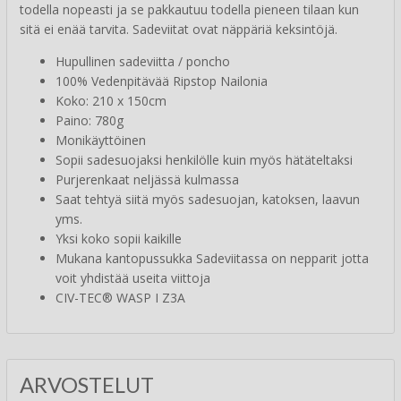
todella nopeasti ja se pakkautuu todella pieneen tilaan kun
sitä ei enää tarvita. Sadeviitat ovat näppäriä keksintöjä.
Hupullinen sadeviitta / poncho
100% Vedenpitävää Ripstop Nailonia
Koko: 210 x 150cm
Paino: 780g
Monikäyttöinen
Sopii sadesuojaksi henkilölle kuin myös hätäteltaksi
Purjerenkaat neljässä kulmassa
Saat tehtyä siitä myös sadesuojan, katoksen, laavun
yms.
Yksi koko sopii kaikille
Mukana kantopussukka Sadeviitassa on nepparit jotta
voit yhdistää useita viittoja
CIV-TEC® WASP I Z3A
ARVOSTELUT