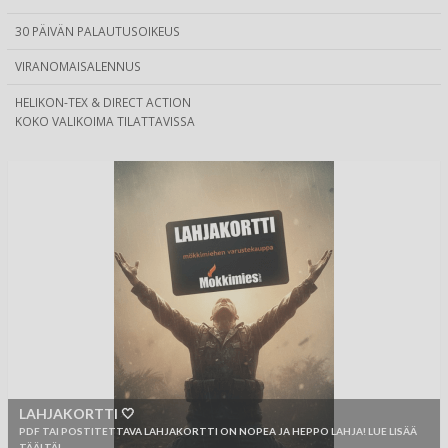
30 PÄIVÄN PALAUTUSOIKEUS
VIRANOMAISALENNUS
HELIKON-TEX & DIRECT ACTION
KOKO VALIKOIMA TILATTAVISSA
LAHJAKORTTI 🤍
PDF TAI POSTITETTAVA LAHJAKORTTI ON NOPEA JA HEPPO LAHJA! LUE LISÄÄ
TÄÄLTÄ!