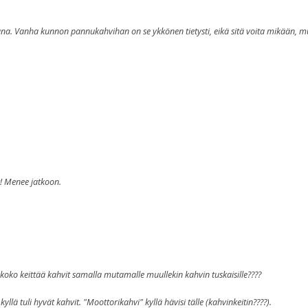
na. Vanha kunnon pannukahvihan on se ykkönen tietysti, eikä sitä voita mikään, 
t! Menee jatkoon.
iva koko keittää kahvit samalla mutamalle muullekin kahvin tuskaisille????
 kyllä tuli hyvät kahvit. "Moottorikahvi" kyllä hävisi tälle (kahvinkeitin????).