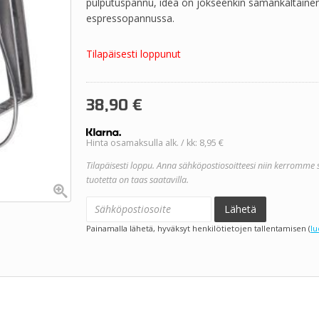
pulputuspannu, idea on jokseenkin samankaltainen
espressopannussa.
Tilapäisesti loppunut
38,90
€
Hinta osamaksulla alk. / kk: 8,95 €
Tilapäisesti loppu. Anna sähköpostiosoitteesi niin kerromme 
tuotetta on taas saatavilla.
Lähetä
Painamalla lähetä, hyväksyt henkilötietojen tallentamisen (
lu