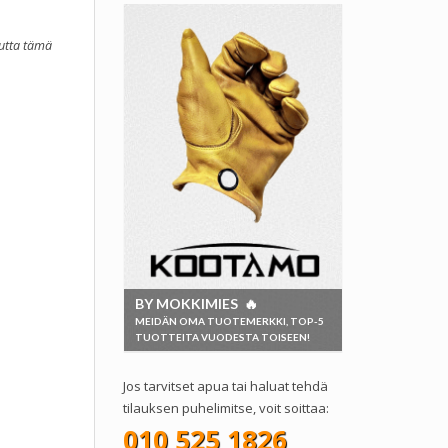
mutta tämä
BY MOKKIMIES 🔥
MEIDÄN OMA TUOTEMERKKI, TOP-5
TUOTTEITA VUODESTA TOISEEN!
Jos tarvitset apua tai haluat tehdä
tilauksen puhelimitse, voit soittaa:
010 525 1826