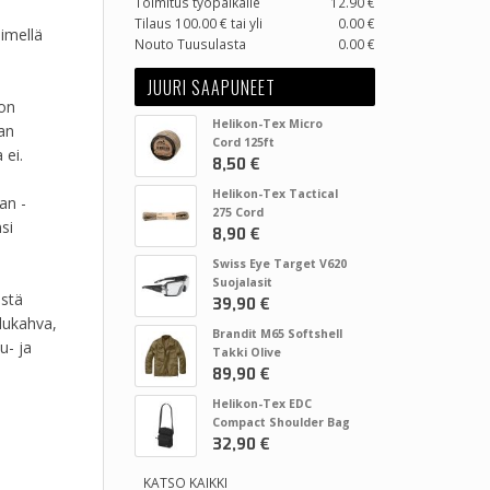
Toimitus työpaikalle
12.90 €
Tilaus 100.00 € tai yli
0.00 €
imellä
Nouto Tuusulasta
0.00 €
JUURI SAAPUNEET
 on
Helikon-Tex Micro
an
Cord 125ft
 ei.
8,50 €
Helikon-Tex Tactical
an -
275 Cord
si
8,90 €
Swiss Eye Target V620
Suojalasit
estä
39,90 €
elukahva,
Brandit M65 Softshell
u- ja
Takki Olive
89,90 €
Helikon-Tex EDC
Compact Shoulder Bag
32,90 €
KATSO KAIKKI