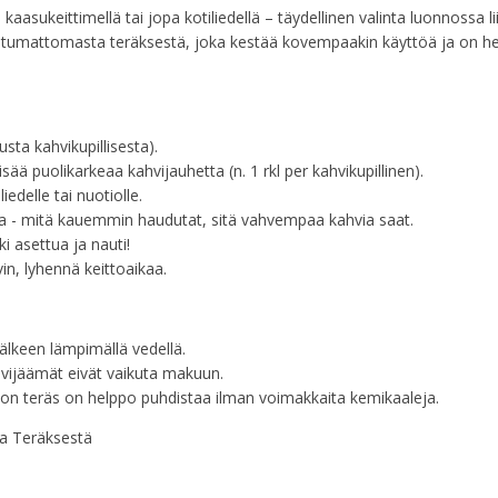
aasukeittimellä tai jopa kotiliedellä – täydellinen valinta luonnossa liik
uostumattomasta teräksestä, joka kestää kovempaakin käyttöä ja on h
sta kahvikupillisesta).
sää puolikarkeaa kahvijauhetta (n. 1 rkl per kahvikupillinen).
iedelle tai nuotiolle.
kaa - mitä kauemmin haudutat, sitä vahvempaa kahvia saat.
i asettua ja nauti!
, lyhennä keittoaikaa.
älkeen lämpimällä vedellä.
ahvijäämät eivät vaikuta makuun.
ton teräs on helppo puhdistaa ilman voimakkaita kemikaaleja.
a Teräksestä