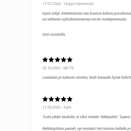
17.07.2026 - Tarppi Hämeestä
Hyvä vehje. Kenttäoloissa saa kunnon kahvia puruttoma
on sellainen sofistikoituneempi versio notskipannusta.
Voin suositella.
03.10.2025 - NETTE
Laadukas ja tukevan oloinen, keitti kaasulla hyvät kahvi
11.09.2025 - Sipe
Tuote yllätti laadulla, ei ollut mitään 'läkkipeltiä'. Sop
Retkikäyttöön passeli, nyt ensitesti heti kotona hellalla ja