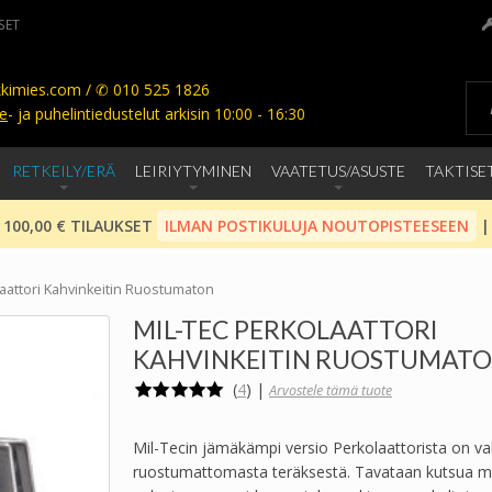
SET
kimies.com / ✆ 010 525 1826
e
- ja puhelintiedustelut arkisin 10:00 - 16:30
RETKEILY/ERÄ
LEIRIYTYMINEN
VAATETUS/ASUSTE
TAKTISE
 100,00 € TILAUKSET
ILMAN POSTIKULUJA NOUTOPISTEESEEN
|
laattori Kahvinkeitin Ruostumaton
MIL-TEC PERKOLAATTORI
KAHVINKEITIN RUOSTUMAT
(
4
)
|
Arvostele tämä tuote
Mil-Tecin jämäkämpi versio Perkolaattorista on va
ruostumattomasta teräksestä. Tavataan kutsua m