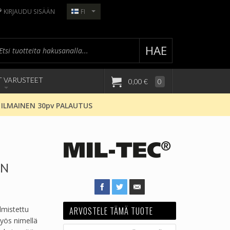
KIRJAUDU SISÄÄN
FI
HAE
T VARUSTEET
0,00 €
0
 ILMAINEN 30pv PALAUTUS
ON
lmistettu
ARVOSTELE TÄMÄ TUOTE
yös nimellä