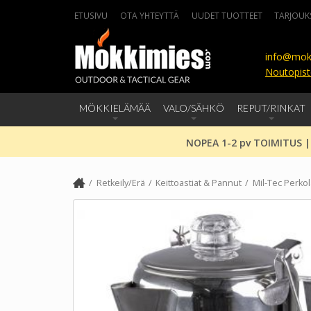
ETUSIVU
OTA YHTEYTTÄ
UUDET TUOTTEET
TARJOUK
info@mok
Noutopist
MÖKKIELÄMÄÄ
VALO/SÄHKÖ
REPUT/RINKAT
NOPEA 1-2 pv TOIMITUS |
Retkeily/Erä
Keittoastiat & Pannut
Mil-Tec Perko