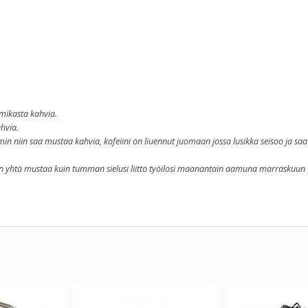
mikasta kahvia.
ahvia.
n niin saa mustaa kahvia, kofeiini on liuennut juomaan jossa lusikka seisoo ja saa
mi on yhtä mustaa kuin tumman sielusi liitto työilosi maanantain aamuna marraskuun