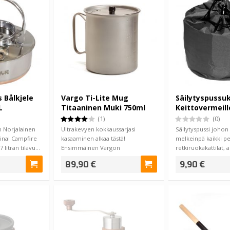
 Bålkjele
Vargo Ti-Lite Mug
Säilytyspussu
L
Titaaninen Muki 750ml
Keittovermeill
(1)
(0)
n Norjalainen
Ultrakevyen kokkaussarjasi
Säilytyspussi johon 
ginal Campfire
kasaaminen alkaa tästä!
melkeinpä kaikki pe
 litran tilavu…
Ensimmäinen Vargon
retkiruokakattilat, as
kokkaussarjan osa, 750ml Vargo…
kahvipannut ym. V
89,90 €
9,90 €