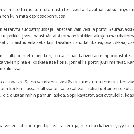
on valmistettu ruostumattomasta teräksestä. Tavataan kutsua myös n
ainen kuin mitä espressopannussa.
 ei tarvita suodatinpusseja, laitetaan vain vesi ja porot. Seuraavaksi
lmistuspaikka, jossa päästään aloittamaan kaikkien aikojen maukkaimm
kahvi maistuu erilaiselta kuin tavallinen suodatinkahvi, osa tykkää, osa
n sisällä on metallinen kori, jonka sisään kahvin tai teenporot istuteta
tä veden pinta ei kosketa itse koria, jonnekka porot juuri menivät. Kan
in kuluessa.
n otettavaksi. Se on valmistettu kestävästä ruostumattomasta teräks
rin korikin. Tässä mallissa on kaatokahvan lisäksi tuollainen roikott
i ole alustaa mihin pannun laskea. Sopii käytettäväksi avotulella, kaas
ää veden kahviporojen läpi useita kertoja, mikä tuo kahviin syvyyttä ja