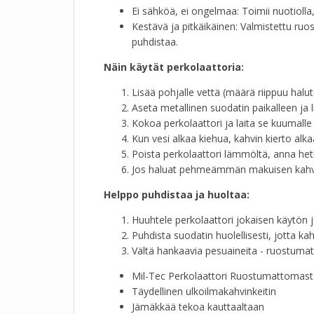
Ei sähköä, ei ongelmaa: Toimii nuotiolla, k
Kestävä ja pitkäikäinen: Valmistettu r
puhdistaa.
Näin käytät perkolaattoria:
Lisää pohjalle vettä (määrä riippuu halutu
Aseta metallinen suodatin paikalleen ja li
Kokoa perkolaattori ja laita se kuumalle l
Kun vesi alkaa kiehua, kahvin kierto al
Poista perkolaattori lämmöltä, anna hetk
Jos haluat pehmeämmän makuisen kahvin
Helppo puhdistaa ja huoltaa:
Huuhtele perkolaattori jokaisen käytön j
Puhdista suodatin huolellisesti, jotta k
Vältä hankaavia pesuaineita - ruostuma
Mil-Tec Perkolaattori Ruostumattomast
Täydellinen ulkoilmakahvinkeitin
Jämäkkää tekoa kauttaaltaan