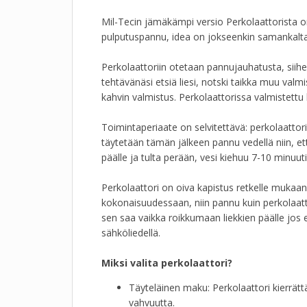
Mil-Tecin jämäkämpi versio Perkolaattorista 
pulputuspannu, idea on jokseenkin samankalt
Perkolaattoriin otetaan pannujauhatusta, siihen
tehtävänäsi etsiä liesi, notski taikka muu va
kahvin valmistus. Perkolaattorissa valmistettu 
Toimintaperiaate on selvitettävä: perkolaattori
täytetään tämän jälkeen pannu vedellä niin, et
päälle ja tulta perään, vesi kiehuu 7-10 minuut
Perkolaattori on oiva kapistus retkelle mukaa
kokonaisuudessaan, niin pannu kuin perkolaatto
sen saa vaikka roikkumaan liekkien päälle jos e
sähköliedellä.
Miksi valita perkolaattori?
Täyteläinen maku: Perkolaattori kierrätt
vahvuutta.