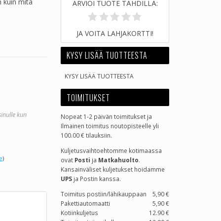
 kuin mitä
ARVIOI TUOTE TÄHDILLÄ:
JA VOITA LAHJAKORTTI!
KYSY LISÄÄ TUOTTEESTA
KYSY LISÄÄ TUOTTEESTA
TOIMITUKSET
sinulle kun
Nopeat 1-2 päivän toimitukset ja
Ilmainen toimitus noutopisteelle yli
100.00 € tilauksiin.
Kuljetusvaihtoehtomme kotimaassa
e
)
ovat
Posti
ja
Matkahuolto
.
Kansainväliset kuljetukset hoidamme
UPS
ja Postin kanssa.
Toimitus postiin/lähikauppaan
5,90 €
Pakettiautomaatti
5,90 €
Kotiinkuljetus
12.90 €