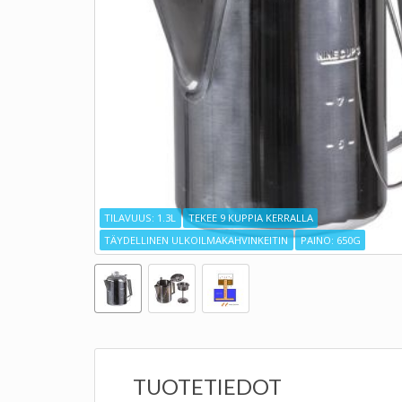
TILAVUUS: 1.3L
TEKEE 9 KUPPIA KERRALLA
TÄYDELLINEN ULKOILMAKAHVINKEITIN
PAINO: 650G
TUOTETIEDOT