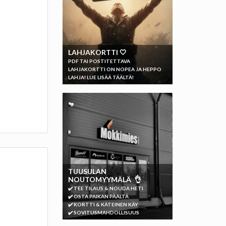
LAHJAKORTTI 🤍
PDF TAI POSTITETTAVA
LAHJAKORTTI ON NOPEA JA HEPPO
LAHJA! LUE LISÄÄ TÄÄLTÄ!
TUUSULAN
NOUTOMYYMÄLÄ 👌
✔️ TEE TILAUS & NOUDA HETI
✔️ OSTA PAIKAN PÄÄLTÄ
✔️ KORTTI & KÄTEINEN KÄY
✔️ SOVITUSMAHDOLLISUUS