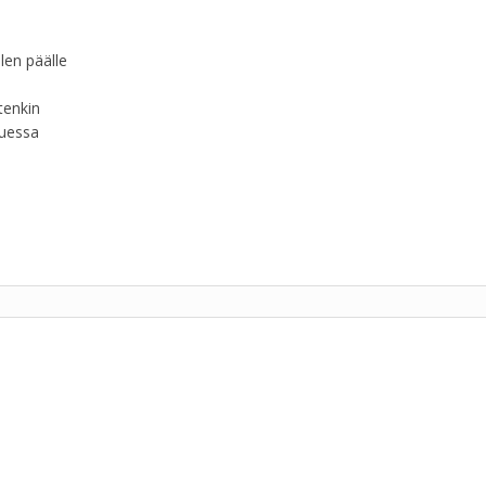
len päälle
tenkin
luessa