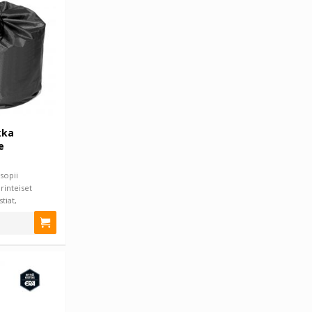
kka
e
sopii
rinteiset
tiat,
…