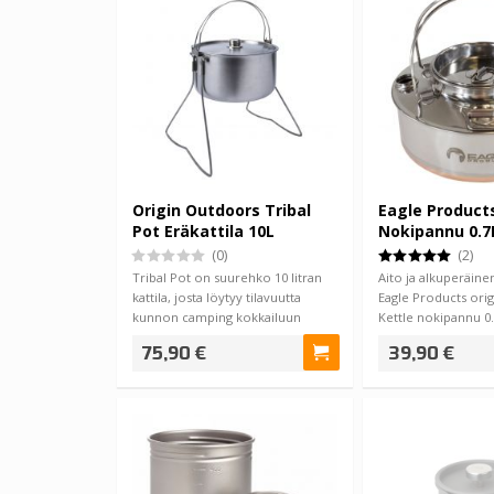
Origin Outdoors Tribal
Eagle Products
Pot Eräkattila 10L
Nokipannu 0.7
(0)
(2)
Tribal Pot on suurehko 10 litran
Aito ja alkuperäine
kattila, josta löytyy tilavuutta
Eagle Products ori
kunnon camping kokkailuun
Kettle nokipannu 0.7
erämaass…
75,90 €
39,90 €