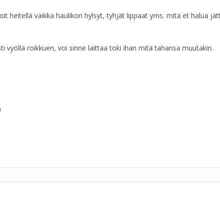
 heitellä vaikka haulikon hylsyt, tyhjät lippaat yms. mitä et halua jät
i vyöllä roikkuen, voi sinne laittaa toki ihan mitä tahansa muutakin.
a