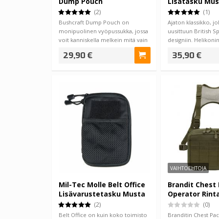
Dump Pouch
Lisätasku Mu
(2)
(1)
Bushcraft Dump Pouch on
Ajaton klassikko, j
monipuolinen vyöpussukka, jossa
uusittuun British Sp
voit kanniskella melkein mitä vain
designiin. Helikoni
mieleen j…
Pou…
29,90 €
35,90 €
VAIHTOEHTOJA
Mil-Tec Molle Belt Office
Brandit Chest
Lisävarustetasku Musta
Operator Rint
(2)
(0)
Belt Office on kuin koko toimisto
Branditin Chest Pa