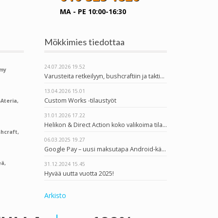
MA - PE 10:00-16:30
Mökkimies tiedottaa
24.07.2026
19.52
rmy
Varusteita retkeilyyn, bushcraftiin ja taktiseen käyttöön
13.04.2026
15.01
Custom Works -tilaustyöt
Ateria,
31.01.2026
17.22
Helikon & Direct Action koko valikoima tilattavissa
hcraft,
06.03.2025
19.27
Google Pay – uusi maksutapa Android-käyttäjille
ä,
31.12.2024
15.45
Hyvää uutta vuotta 2025!
Arkisto