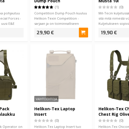
sta
Dump Pouch
Musta 10l
(1)
(0)
oka pohjautuu
Competition Dump Pouch kuuluu
Mil-Tecin kuljetussä
ecial Forces -
Helikon-Texin Competition -
sitä mitä nimestä vo
n uusi E&E
sarjaan ja on toiminnalliseen
Kuljetukseen sopivi
ammuntaan sov…
29,90 €
19,90 €
VAIHTOEHTOJA
 Pack
Helikon-Tex Laptop
Helikon-Tex C
alaukku
Insert
Chest Rig Oliv
(0)
(0)
ck Operator on
Helikon-Tex Laptop Insert tuo
Helikon-Tex Chicom