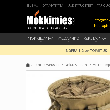
ETUSIVU
OTA YHTEYTTÄ
UUDET TUOTTEET
TARJOUK
info@mok
Noutopist
MÖKKIELÄMÄÄ
VALO/SÄHKÖ
REPUT/RINKAT
NOPEA 1-2 pv TOIMITUS |
Taktiset Varusteet
Taskut & Pouchit
Mil-Tec Emp