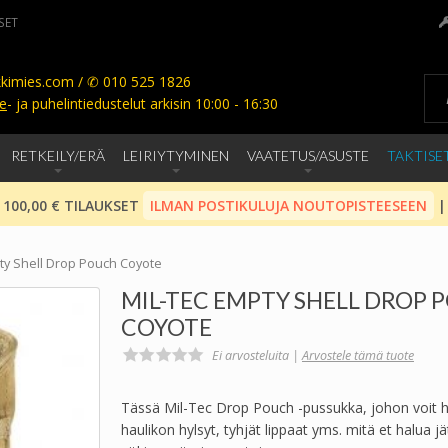
SET
kimies.com / ✆ 010 525 1826
e
- ja puhelintiedustelut arkisin 10:00 - 16:30
RETKEILY/ERÄ
LEIRIYTYMINEN
VAATETUS/ASUSTE
TAKTISE
 100,00 € TILAUKSET
ILMAN POSTIKULUJA NOUTOPISTEESEEN
|
ty Shell Drop Pouch Coyote
MIL-TEC EMPTY SHELL DROP 
COYOTE
Ei arvosteluita |
Arvostele tämä tuote
Tässä Mil-Tec Drop Pouch -pussukka, johon voit he
haulikon hylsyt, tyhjät lippaat yms. mitä et halua 