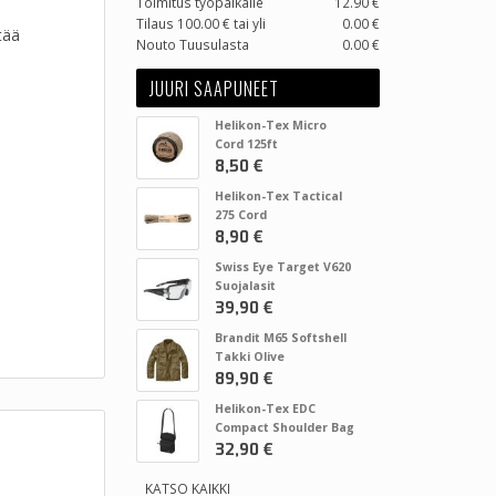
Toimitus työpaikalle
12.90 €
Tilaus 100.00 € tai yli
0.00 €
tää
Nouto Tuusulasta
0.00 €
JUURI SAAPUNEET
Helikon-Tex Micro
Cord 125ft
8,50 €
Helikon-Tex Tactical
275 Cord
8,90 €
Swiss Eye Target V620
Suojalasit
39,90 €
Brandit M65 Softshell
Takki Olive
89,90 €
Helikon-Tex EDC
Compact Shoulder Bag
32,90 €
KATSO KAIKKI