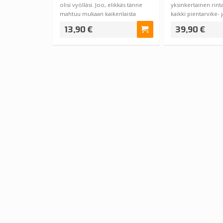
olisi vyölläsi. Joo, elikkäs tänne
yksinkertainen rint
mahtuu mukaan kaikenlaista
kaikki pientarvike- 
pien…
13,90 €
39,90 €