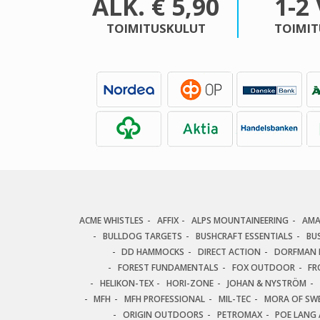
ALK. € 5,90
1-2
TOIMITUSKULUT
TOIMIT
ACME WHISTLES
AFFIX
ALPS MOUNTAINEERING
AM
BULLDOG TARGETS
BUSHCRAFT ESSENTIALS
BU
DD HAMMOCKS
DIRECT ACTION
DORFMAN P
FOREST FUNDAMENTALS
FOX OUTDOOR
FR
HELIKON-TEX
HORI-ZONE
JOHAN & NYSTRÖM
MFH
MFH PROFESSIONAL
MIL-TEC
MORA OF SW
ORIGIN OUTDOORS
PETROMAX
POE LANG 