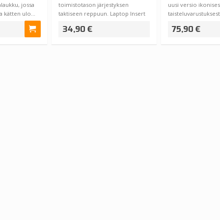
alaukku, jossa
toimistotason järjestyksen
uusi versio ikonises
ja kätten ulo…
taktiseen reppuun. Laptop Insert
taisteluvarustuksest
on jäykkär…
juurensa …
34,90 €
75,90 €