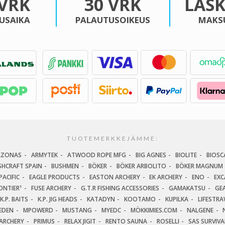
 VRK
30 VRK
LAS
USAIKA
PALAUTUSOIKEUS
MAKS
TUOTEMERKKEJÄMME:
AZONAS
ARMYTEK
ATWOOD ROPE MFG
BIG AGNES
BIOLITE
BIOSC
SHCRAFT SPAIN
BUSHMEN
BÖKER
BÖKER ARBOLITO
BÖKER MAGNUM
ACIFIC
EAGLE PRODUCTS
EASTON ARCHERY
EK ARCHERY
ENO
EXC
ONTIER¹
FUSE ARCHERY
G.T.R FISHING ACCESSORIES
GAMAKATSU
GEA
K.P. BAITS
K.P. JIG HEADS
KATADYN
KOOTAMO
KUPILKA
LIFESTR
EDEN
MPOWERD
MUSTANG
MYEDC
MÖKKIMIES.COM
NALGENE
ARCHERY
PRIMUS
RELAX JIGIT
RENTO SAUNA
ROSELLI
SAS SURVIV