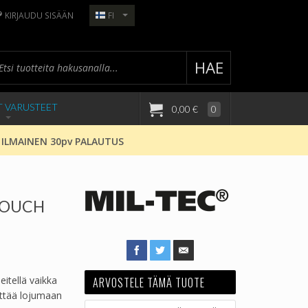
KIRJAUDU SISÄÄN
FI
HAE
T VARUSTEET
0,00 €
0
 ILMAINEN 30pv PALAUTUS
POUCH
itellä vaikka
ARVOSTELE TÄMÄ TUOTE
jättää lojumaan