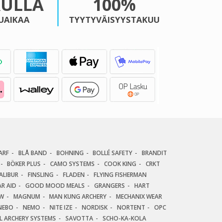
KULLA
100%
UAIKAA
TYYTYVÄISYYSTAKUU
ARF
BLÅ BAND
BOHNING
BOLLÉ SAFETY
BRANDIT
BÖKER PLUS
CAMO SYSTEMS
COOK KING
CRKT
ALIBUR
FINSLING
FLADEN
FLYING FISHERMAN
R AID
GOOD MOOD MEALS
GRANGERS
HART
AW
MAGNUM
MAN KUNG ARCHERY
MECHANIX WEAR
NEBO
NEMO
NITE IZE
NORDISK
NORTENT
OPC
AL ARCHERY SYSTEMS
SAVOTTA
SCHO-KA-KOLA