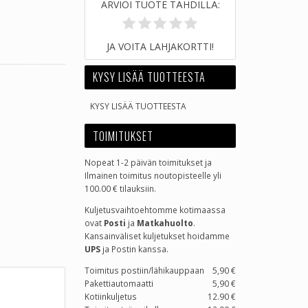
ARVIOI TUOTE TÄHDILLÄ:
JA VOITA LAHJAKORTTI!
KYSY LISÄÄ TUOTTEESTA
KYSY LISÄÄ TUOTTEESTA
TOIMITUKSET
Nopeat 1-2 päivän toimitukset ja
Ilmainen toimitus noutopisteelle yli
100.00 € tilauksiin.
Kuljetusvaihtoehtomme kotimaassa
ovat
Posti
ja
Matkahuolto
.
Kansainväliset kuljetukset hoidamme
UPS
ja Postin kanssa.
Toimitus postiin/lähikauppaan
5,90 €
Pakettiautomaatti
5,90 €
Kotiinkuljetus
12.90 €