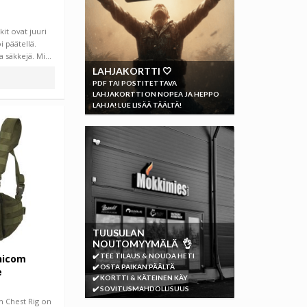
kit ovat juuri
i päätellä.
a säkkejä. Mi…
LAHJAKORTTI 🤍
PDF TAI POSTITETTAVA
LAHJAKORTTI ON NOPEA JA HEPPO
LAHJA! LUE LISÄÄ TÄÄLTÄ!
TUUSULAN
NOUTOMYYMÄLÄ 👌
✔️ TEE TILAUS & NOUDA HETI
hicom
✔️ OSTA PAIKAN PÄÄLTÄ
e
✔️ KORTTI & KÄTEINEN KÄY
✔️ SOVITUSMAHDOLLISUUS
 Chest Rig on