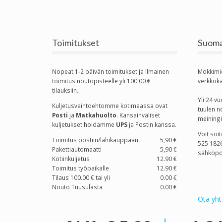
Toimitukset
Suoma
Nopeat 1-2 päivän toimitukset ja Ilmainen
Mökkimi
toimitus noutopisteelle yli 100.00 €
verkkok
tilauksiin.
Yli 24 
Kuljetusvaihtoehtomme kotimaassa
ovat
tuulen n
Posti
ja
Matkahuolto
. Kansainväliset
meiningi
kuljetukset hoidamme
UPS
ja Postin kanssa.
Voit soi
Toimitus postiin/lähikauppaan
5,90 €
525 1826
Pakettiautomaatti
5,90 €
sähköpo
Kotiinkuljetus
12.90 €
Toimitus työpaikalle
12.90 €
Tilaus 100.00 € tai yli
0.00 €
Nouto Tuusulasta
0.00 €
Ota yht