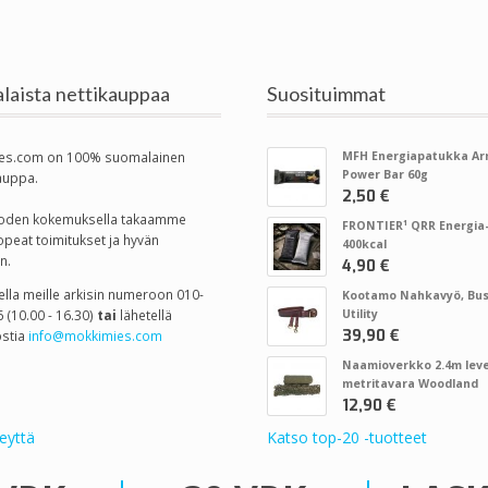
laista nettikauppaa
Suosituimmat
es.com on 100% suomalainen
MFH Energiapatukka A
Power Bar 60g
auppa.
2,50 €
vuoden kokemuksella takaamme
FRONTIER¹ QRR Energia-
opeat toimitukset ja hyvän
400kcal
n.
4,90 €
tella meille arkisin numeroon 010-
Kootamo Nahkavyö, Bus
 (10.00 - 16.30)
tai
lähetellä
Utility
39,90 €
stia
info@mokkimies.com
Naamioverkko 2.4m leve
metritavara Woodland
12,90 €
eyttä
Katso top-20 -tuotteet