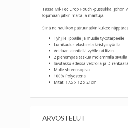
Tässä Mil-Tec Drop Pouch -pussukka, johon voit
lojumaan pitkin maita ja mantuja.
Siinä ne haulikon patruunatkin kulkee näppäräst
Tyhjille lippaille ja muulle tykötarpeelle
Lumikaulus elastisella kiristysnyörillä
Voidaan kiinnitellä vyölle tai liiviin
2 pienempää taskua molemmilla sivuilla
Sivutasku edessä velcrolla ja D-renkaall
Molle yhteensopiva
100% Polyesteriä
Mitat: 17.5 x 12 x 21cm
ARVOSTELUT