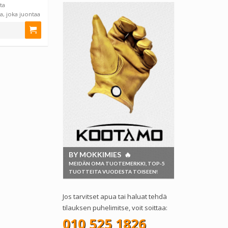
ta
a, joka juontaa
BY MOKKIMIES 🔥
MEIDÄN OMA TUOTEMERKKI, TOP-5
TUOTTEITA VUODESTA TOISEEN!
Jos tarvitset apua tai haluat tehdä
tilauksen puhelimitse, voit soittaa:
010 525 1826