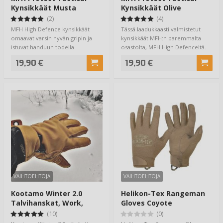
Kynsikkäät Musta
Kynsikkäät Olive
(2)
(4)
MFH High Defence kynsikkäät
Tässä laadukkaasti valmistetut
omaavat varsin hyvän gripin ja
kynsikkäät MFH:n paremmalta
istuvat handuun todella
osastolta, MFH High Defenceltä.
messevästi. Nopea…
Tarjoilev…
19,90 €
19,90 €
VAIHTOEHTOJA
VAIHTOEHTOJA
Kootamo Winter 2.0
Helikon-Tex Rangeman
Talvihanskat, Work,
Gloves Coyote
Bushcraft
(10)
(0)