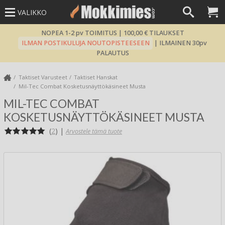
VALIKKO
NOPEA 1-2 pv TOIMITUS | 100,00 € TILAUKSET
ILMAN POSTIKULUJA NOUTOPISTEESEEN
| ILMAINEN 30pv
PALAUTUS
Taktiset Varusteet
Taktiset Hanskat
Mil-Tec Combat Kosketusnäyttökäsineet Musta
MIL-TEC COMBAT
KOSKETUSNÄYTTÖKÄSINEET MUSTA
(
2
)
|
Arvostele tämä tuote