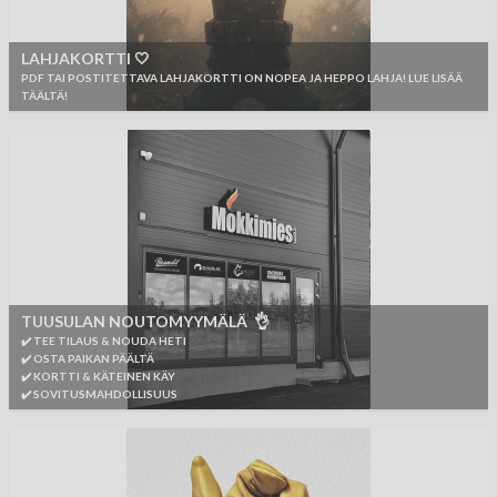
LAHJAKORTTI 🤍
PDF TAI POSTITETTAVA LAHJAKORTTI ON NOPEA JA HEPPO LAHJA! LUE LISÄÄ
TÄÄLTÄ!
TUUSULAN NOUTOMYYMÄLÄ 👌
✔️ TEE TILAUS & NOUDA HETI
✔️ OSTA PAIKAN PÄÄLTÄ
✔️ KORTTI & KÄTEINEN KÄY
✔️ SOVITUSMAHDOLLISUUS