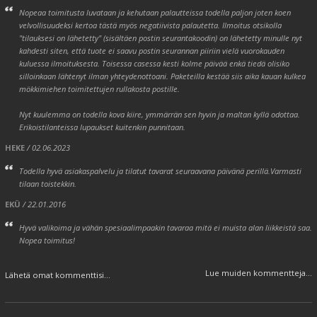
Nopeaa toimitusta luvataan ja kehutaan palautteissa todella paljon joten koen
velvollisuudeksi kertoa tästä myös negatiivista palautetta. Ilmoitus otsikolla
"tilauksesi on lähetetty" (sisältäen postin seurantakoodin) on lähetetty minulle nyt
kahdesti siten, että tuote ei saavu postin seurannan piiriin vielä vuorokauden
kuluessa ilmoituksesta. Toisessa casessa kesti kolme päivää enkä tiedä olisiko
silloinkaan lähtenyt ilman yhteydenottoani. Paketeilla kestää siis aika kauan kulkea
mökkimiehen toimitettujen rullakosta postille.
Nyt kuulemma on todella kova kiire, ymmärrän sen hyvin ja maltan kyllä odottaa.
Erikoistilanteissa lupaukset kuitenkin punnitaan.
HEKE
/ 02.06.2023
Todella hyvä asiakaspalvelu ja tilatut tavarat seuraavana päivänä perillä.Varmasti
tilaan toistekkin.
EKÜ
/ 22.01.2016
Hyvä valikoima ja vähän spesiaalimpaakin tavaraa mitä ei muista alan liikkeistä saa.
Nopea toimitus!
Lue muiden kommentteja...
Lähetä omat kommenttisi...