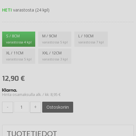
HETI
varastosta (24 kpl)
S / 8CM
M / 9CM
L / 10CM
varastossa 4 kpl
varastossa 5 kpl
varastossa 7 kpl
XL / 11CM
XXL / 12CM
varastossa 5 kpl
varastossa 3 kpl
12,90
€
Hinta osamaksulla alk. / kk: 8,95 €
-
+
Ostoskoriin
TUOTETIEDOT