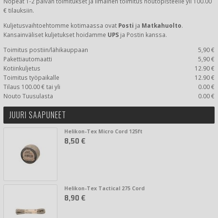
Nopeat 1-2 päivän toimitukset ja Ilmainen toimitus noutopisteelle yli 100.00
€ tilauksiin.
Kuljetusvaihtoehtomme kotimaassa
ovat
Posti
ja
Matkahuolto
.
Kansainväliset kuljetukset hoidamme
UPS
ja Postin kanssa.
Toimitus postiin/lähikauppaan
5,90 €
Pakettiautomaatti
5,90 €
Kotiinkuljetus
12.90 €
Toimitus työpaikalle
12.90 €
Tilaus 100.00 € tai yli
0.00 €
Nouto Tuusulasta
0.00 €
JUURI SAAPUNEET
Helikon-Tex Micro Cord 125ft
8,50 €
Helikon-Tex Tactical 275 Cord
8,90 €