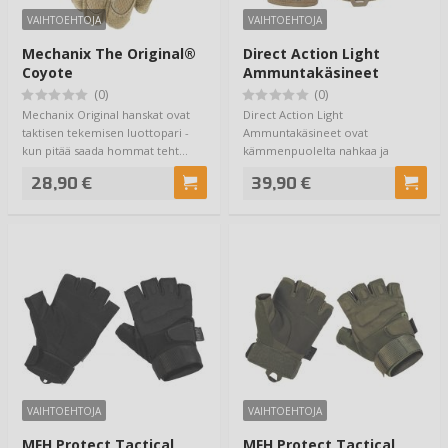
VAIHTOEHTOJA
VAIHTOEHTOJA
Mechanix The Original®
Direct Action Light
Coyote
Ammuntakäsineet
Coyote
(0)
(0)
Mechanix Original hanskat ovat
Direct Action Light
taktisen tekemisen luottopari -
Ammuntakäsineet ovat
kun pitää saada hommat teht…
kämmenpuolelta nahkaa ja
täydellinen vaihtoehto
28,90 €
39,90 €
kaikenlaise…
VAIHTOEHTOJA
VAIHTOEHTOJA
MFH Protect Tactical
MFH Protect Tactical