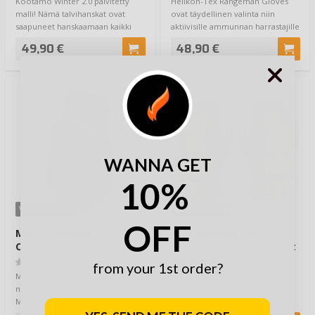
Kootamo Winter 2.0 päivitetty
Helikon-Tex Rangeman Gloves
malli! Nämä talvihanskat ovat
ovat täydellinen valinta niin
saapuneet hanskaamaan kaikki
aktiivisille ammunnan harrastajille
kylmän keli…
k…
49,90 €
48,90 €
WANNA GET
10%
VAIHTOEHTOJA
VAIHTOEHTOJA
OFF
Mechanix FastFit®
Kootamo Winter
Coyote
Mittens, Nahkarukkaset
(0)
(5)
from your 1st order?
Mechanix FastFit® – kevyet,
Kootamo Winter Mitten
nopeat ja valmiina tositoimiin.
Nahkarukkaset ovat
Mechanix FastFit® -taktiset
teddykarvaisella vuorella
hanskat ovat…
varustetut lämpimät rukkaset.