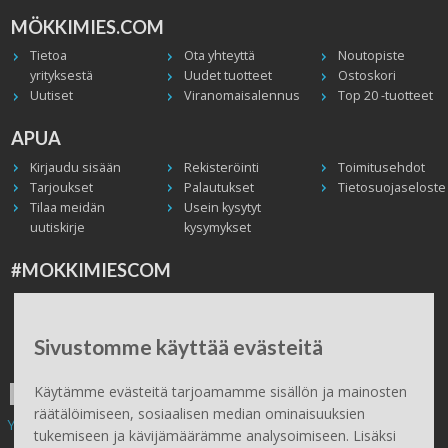
MÖKKIMIES.COM
Tietoa
Ota yhteyttä
Noutopiste
yrityksestä
Uudet tuotteet
Ostoskori
Uutiset
Viranomaisalennus
Top 20 -tuotteet
APUA
Kirjaudu sisään
Rekisteröinti
Toimitusehdot
Tarjoukset
Palautukset
Tietosuojaseloste
Tilaa meidän
Usein kysytyt
uutiskirje
kysymykset
#MOKKIMIESCOM
Facebook
Instagram
Twitter / X
TikTok
Youtube
In English
Peruuta tilaus
Sivustomme käyttää evästeitä
ILMAINEN TOIMITUS
Käytämme evästeitä tarjoamamme sisällön ja mainosten
räätälöimiseen, sosiaalisen median ominaisuuksien
Yli 100 € tilauksiin.
tukemiseen ja kävijämäärämme analysoimiseen. Lisäksi