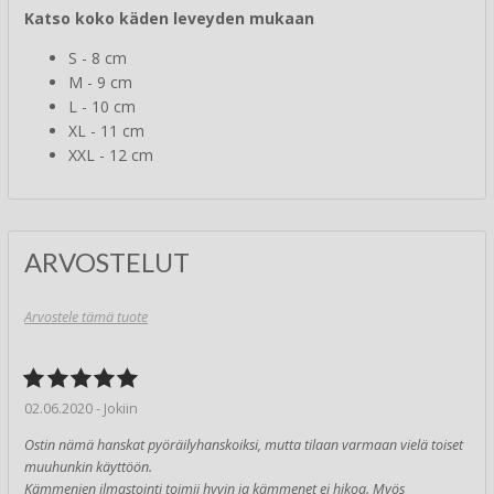
Katso koko käden leveyden mukaan
S - 8 cm
M - 9 cm
L - 10 cm
XL - 11 cm
XXL - 12 cm
ARVOSTELUT
Arvostele tämä tuote
02.06.2020 - Jokiin
Ostin nämä hanskat pyöräilyhanskoiksi, mutta tilaan varmaan vielä toiset
muuhunkin käyttöön.
Kämmenien ilmastointi toimii hyvin ja kämmenet ei hikoa. Myös