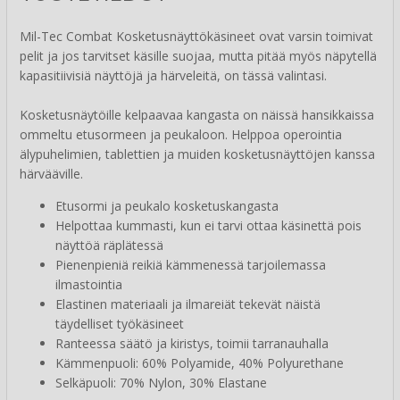
Mil-Tec Combat Kosketusnäyttökäsineet ovat varsin toimivat
pelit ja jos tarvitset käsille suojaa, mutta pitää myös näpytellä
kapasitiivisiä näyttöjä ja härveleitä, on tässä valintasi.
Kosketusnäytöille kelpaavaa kangasta on näissä hansikkaissa
ommeltu etusormeen ja peukaloon. Helppoa operointia
älypuhelimien, tablettien ja muiden kosketusnäyttöjen kanssa
härvääville.
Etusormi ja peukalo kosketuskangasta
Helpottaa kummasti, kun ei tarvi ottaa käsinettä pois
näyttöä räplätessä
Pienenpieniä reikiä kämmenessä tarjoilemassa
ilmastointia
Elastinen materiaali ja ilmareiät tekevät näistä
täydelliset työkäsineet
Ranteessa säätö ja kiristys, toimii tarranauhalla
Kämmenpuoli: 60% Polyamide, 40% Polyurethane
Selkäpuoli: 70% Nylon, 30% Elastane