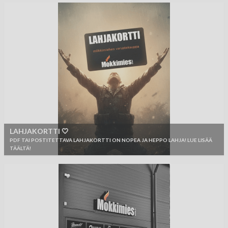
LAHJAKORTTI 🤍
PDF TAI POSTITETTAVA LAHJAKORTTI ON NOPEA JA HEPPO LAHJA! LUE LISÄÄ
TÄÄLTÄ!