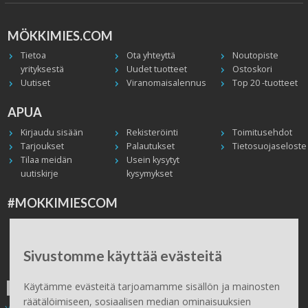
MÖKKIMIES.COM
Tietoa
Ota yhteyttä
Noutopiste
yrityksestä
Uudet tuotteet
Ostoskori
Uutiset
Viranomaisalennus
Top 20 -tuotteet
APUA
Kirjaudu sisään
Rekisteröinti
Toimitusehdot
Tarjoukset
Palautukset
Tietosuojaseloste
Tilaa meidän
Usein kysytyt
uutiskirje
kysymykset
#MOKKIMIESCOM
Facebook
Instagram
Twitter / X
TikTok
Youtube
In English
Peruuta tilaus
Sivustomme käyttää evästeitä
ILMAINEN TOIMITUS
Käytämme evästeitä tarjoamamme sisällön ja mainosten
räätälöimiseen, sosiaalisen median ominaisuuksien