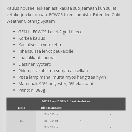
Kaulus nousee leukaan asti kaulaa suojaamaan kun suljet
vetoketjun kokonaan. ECWCS tulee sanoista: Extended Cold
Weather Clothing System.
GEN III ECWCS Level-2 grid fleece
Korkea kaulus
Kauluksessa vetoketju
Hihansuissa lenkit peukaloille
Laadukkaat saumat
Elastinen vyötärö
Pidempi takahelma suojaa alaselkää
Pitää lämpimänä, mutta myös hengittää hyvin
Materiaali: 95% polyester, 5% elastaani
Paino: n. 380g
MFH Level-2 GEN III kokotaulukko
Koko
Rinnanympärys
-
-
-
S
93 - 101cm
-
-
M
96 - 104cm
-
-
L
99 - 107cm
-