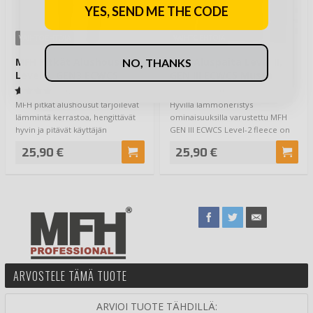
YES, SEND ME THE CODE
VAIHTOEHTOJA
VAIHTOEHTOJA
MFH Pitkät Alushousut
MFH Aluspaita Level II,
NO, THANKS
Level II, GEN3 ECWCS
GEN III ECWCS Musta
Olive
(2)
(0)
MFH pitkät alushousut tarjoilevat
Hyvillä lämmöneristys
lämmintä kerrastoa, hengittävät
ominaisuuksilla varustettu MFH
hyvin ja pitävät käyttäjän
GEN III ECWCS Level-2 fleece on
kuivana…
rakennettu grid…
25,90 €
25,90 €
ARVOSTELE TÄMÄ TUOTE
ARVIOI TUOTE TÄHDILLÄ: