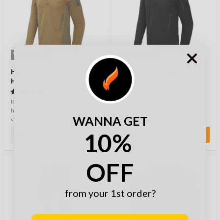
VAIHTOEHTOJA
VAIHTOEHTOJA
Helikon-Tex Range
Helikon-Tex Range
Hoodie Coyote /
Hoodie Musta
Adaptive Green
(1)
(0)
Range Hoodie on taktinen
Range Hoodie on taktinen
huppari, jonka suunnittelusta
huppari, jonka suunnittelusta
WANNA GET
vastaavat toiminta-ammuntaa
vastaavat toiminta-ammuntaa
harrastavat exper…
harrastavat exper…
10%
58,90 €
58,90 €
OFF
from your 1st order?