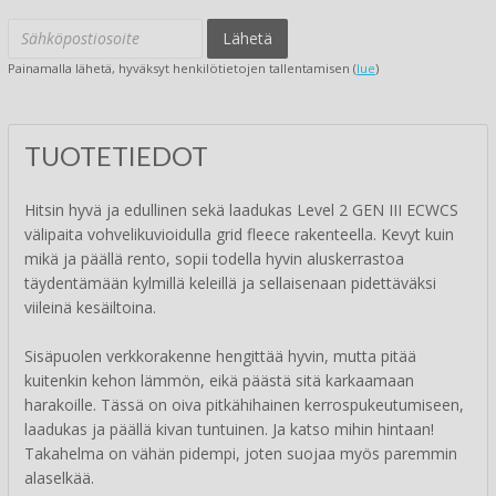
Lähetä
Painamalla lähetä, hyväksyt henkilötietojen tallentamisen (
lue
)
TUOTETIEDOT
Hitsin hyvä ja edullinen sekä laadukas Level 2 GEN III ECWCS
välipaita vohvelikuvioidulla grid fleece rakenteella. Kevyt kuin
mikä ja päällä rento, sopii todella hyvin aluskerrastoa
täydentämään kylmillä keleillä ja sellaisenaan pidettäväksi
viileinä kesäiltoina.
Sisäpuolen verkkorakenne hengittää hyvin, mutta pitää
kuitenkin kehon lämmön, eikä päästä sitä karkaamaan
harakoille. Tässä on oiva pitkähihainen kerrospukeutumiseen,
laadukas ja päällä kivan tuntuinen. Ja katso mihin hintaan!
Takahelma on vähän pidempi, joten suojaa myös paremmin
alaselkää.