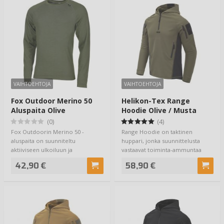
VAIHTOEHTOJA
VAIHTOEHTOJA
Fox Outdoor Merino 50
Helikon-Tex Range
Aluspaita Olive
Hoodie Olive / Musta
(0)
(4)
Fox Outdoorin Merino 50 -
Range Hoodie on taktinen
aluspaita on suunniteltu
huppari, jonka suunnittelusta
aktiiviseen ulkoiluun ja
vastaavat toiminta-ammuntaa
tilanteisiin, joissa liik…
harrastavat exper…
42,90 €
58,90 €