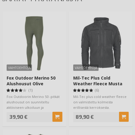
VAIHTOEHTOJA
VAIHTOEHTOJA
Fox Outdoor Merino 50
Mil-Tec Plus Cold
Alushousut Olive
Weather Fleece Musta
(1)
(6)
Fox Outdoorin Merino 50 -pitkät
Mil-Tec plus cold weather fleece
alushousut on suunniteltu
on valmistettu kolmesta
aktiiviseen ulkoiluun ja
erillisestä kerroksesta.
tilanteisiin, joi…
Ulommaiset kerroks…
39,90 €
89,90 €