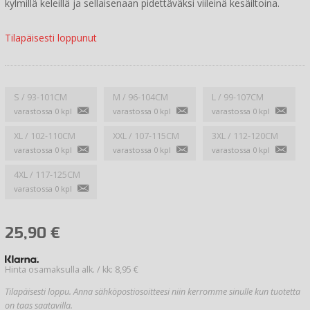
kylmillä keleillä ja sellaisenaan pidettäväksi viileinä kesäiltoina.
Tilapäisesti loppunut
S / 93-101CM
M / 96-104CM
L / 99-107CM
varastossa 0 kpl
varastossa 0 kpl
varastossa 0 kpl
XL / 102-110CM
XXL / 107-115CM
3XL / 112-120CM
varastossa 0 kpl
varastossa 0 kpl
varastossa 0 kpl
4XL / 117-125CM
varastossa 0 kpl
25,90
€
Hinta osamaksulla alk. / kk: 8,95 €
Tilapäisesti loppu. Anna sähköpostiosoitteesi niin kerromme sinulle kun tuotetta
on taas saatavilla.