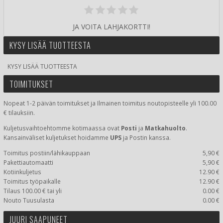
JA VOITA LAHJAKORTTI!
KYSY LISÄÄ TUOTTEESTA
KYSY LISÄÄ TUOTTEESTA
TOIMITUKSET
Nopeat 1-2 päivän toimitukset ja Ilmainen toimitus noutopisteelle yli 100.00
€ tilauksiin.
Kuljetusvaihtoehtomme kotimaassa
ovat
Posti
ja
Matkahuolto
.
Kansainväliset kuljetukset hoidamme
UPS
ja Postin kanssa.
Toimitus postiin/lähikauppaan
5,90 €
Pakettiautomaatti
5,90 €
Kotiinkuljetus
12.90 €
Toimitus työpaikalle
12.90 €
Tilaus 100.00 € tai yli
0.00 €
Nouto Tuusulasta
0.00 €
JUURI SAAPUNEET