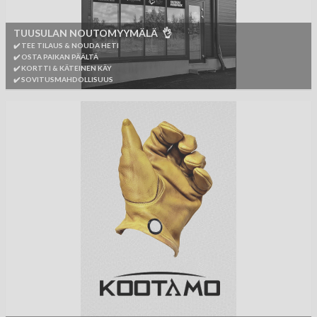
TUUSULAN NOUTOMYYMÄLÄ 👌
✔️ TEE TILAUS & NOUDA HETI
✔️ OSTA PAIKAN PÄÄLTÄ
✔️ KORTTI & KÄTEINEN KÄY
✔️ SOVITUSMAHDOLLISUUS