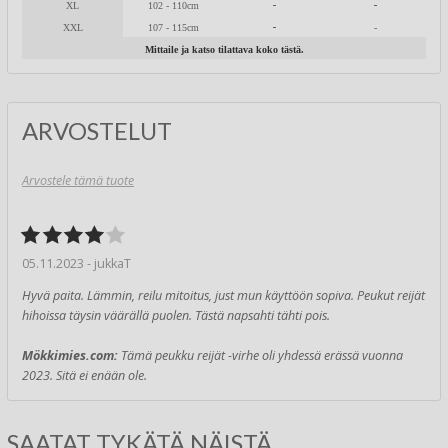
-
-
XL
102 - 110cm
-
XXL
107 - 115cm
-
Mittaile ja katso tilattava koko tästä.
ARVOSTELUT
Arvostele tämä tuote
05.11.2023 - jukkaT
Hyvä paita. Lämmin, reilu mitoitus, just mun käyttöön sopiva. Peukut reijät
hihoissa täysin väärällä puolen. Tästä napsahti tähti pois.
Mökkimies.com:
Tämä peukku reijät -virhe oli yhdessä erässä vuonna
2023. Sitä ei enään ole.
SAATAT TYKÄTÄ NÄISTÄ