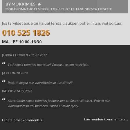
BY MOKKIMIES 🔥
MEIDÄN OMA TUOTEMERKKI, TOP-5 TUOTTEITA VUODESTA TOISEEN!
Jos tarvitset apua tai haluat tehdä tilauksen puhelimitse, voit soittaa:
010 525 1826
MA - PE 10:00-16:30
JUKKA ITKONEN
/ 11.02.2017
Tosi nopea toimitus tuotteille! Varmasti asioin toistekkin.
JARI
/ 04.10.2019
Paketti saapui alle vuorokaudessa. Iso kiitos!!!
KALE85
/ 14.09.2022
Äärettömän nopea toimitus ja laatu kamat. Suuret kiitokset. Paketti alle
vuorokaudessa Itä-suomeen. Tähän ei muut pysty.
Lue muiden kommentteja...
Lähetä omat kommenttisi...