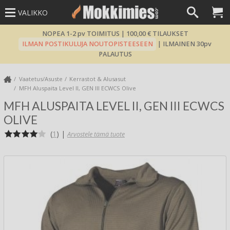
VALIKKO
NOPEA 1-2 pv TOIMITUS | 100,00 € TILAUKSET
ILMAN POSTIKULUJA NOUTOPISTEESEEN
| ILMAINEN 30pv
PALAUTUS
Vaatetus/Asuste
Kerrastot & Alusasut
MFH Aluspaita Level II, GEN III ECWCS Olive
MFH ALUSPAITA LEVEL II, GEN III ECWCS
OLIVE
(
1
)
|
Arvostele tämä tuote