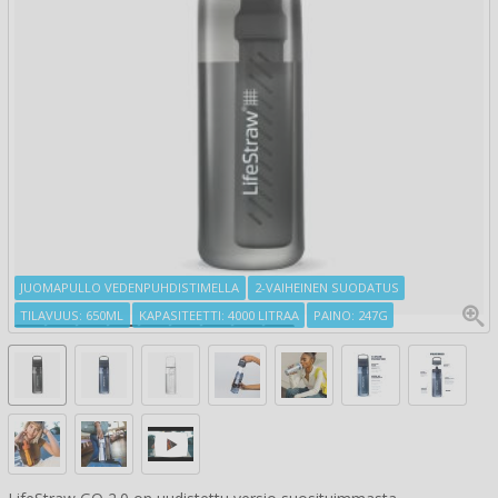
JUOMAPULLO VEDENPUHDISTIMELLA
2-VAIHEINEN SUODATUS
TILAVUUS: 650ML
KAPASITEETTI: 4000 LITRAA
PAINO: 247G