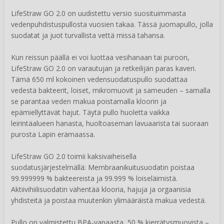
LifeStraw GO 2.0 on uudistettu versio suosituimmasta
vedenpuhdistuspullosta vuosien takaa. Tässä juomapullo, jolla
suodatat ja juot turvallista vettä missä tahansa.
Kun reissun päällä ei voi luottaa vesihanaan tai puroon,
LifeStraw GO 2.0 on varautujan ja retkeilijän paras kaveri.
Tämä 650 ml kokoinen vedensuodatuspullo suodattaa
vedestä bakteerit, loiset, mikromuovit ja sameuden – samalla
se parantaa veden makua poistamalla kloorin ja
epämiellyttävät hajut. Täytä pullo huoletta vaikka
leirintäalueen hanasta, huoltoaseman lavuaarista tai suoraan
purosta Lapin erämaassa.
LifeStraw GO 2.0 toimii kaksivaiheisella
suodatusjärjestelmällä: Membraanikuitusuodatin poistaa
99.999999 % bakteereista ja 99.999 % loiseläimistä.
Aktiivihiilisuodatin vähentää klooria, hajuja ja orgaanisia
yhdisteitä ja poistaa muutenkin ylimääräistä makua vedestä.
Pullo on valmistettu BPA-vapaasta, 50 % kierrätysmuovista –