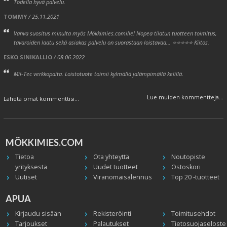
Todella hyvä palvelu.
TOMMY
/ 25.11.2021
Vahva suositus minulta myös Mökkimies.comille! Nopea tilatun tuotteen toimitus,
tavaroiden laatu sekä asiakas palvelu on suorastaan loistavaa... ⭐⭐⭐⭐⭐ Kiitos.
ESKO SINIKALLIO
/ 08.06.2022
Mil-Tec verkkopaita. Loistotuote toimii kylmällä jalämpimällä kelillä.
Lue muiden kommentteja...
Lähetä omat kommenttisi...
MÖKKIMIES.COM
Tietoa
Ota yhteyttä
Noutopiste
yrityksestä
Uudet tuotteet
Ostoskori
Uutiset
Viranomaisalennus
Top 20 -tuotteet
APUA
Kirjaudu sisään
Rekisteröinti
Toimitusehdot
Tarjoukset
Palautukset
Tietosuojaseloste