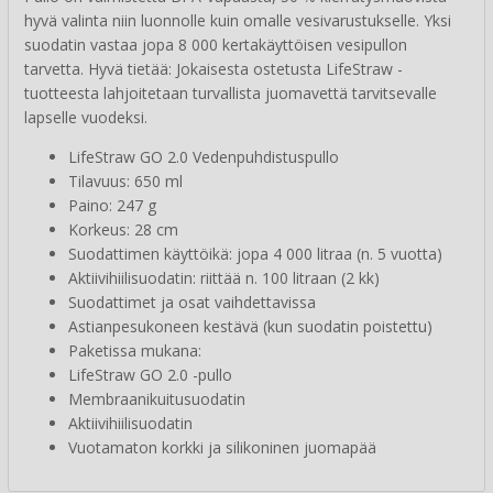
hyvä valinta niin luonnolle kuin omalle vesivarustukselle. Yksi
suodatin vastaa jopa 8 000 kertakäyttöisen vesipullon
tarvetta. Hyvä tietää: Jokaisesta ostetusta LifeStraw -
tuotteesta lahjoitetaan turvallista juomavettä tarvitsevalle
lapselle vuodeksi.
LifeStraw GO 2.0 Vedenpuhdistuspullo
Tilavuus: 650 ml
Paino: 247 g
Korkeus: 28 cm
Suodattimen käyttöikä: jopa 4 000 litraa (n. 5 vuotta)
Aktiivihiilisuodatin: riittää n. 100 litraan (2 kk)
Suodattimet ja osat vaihdettavissa
Astianpesukoneen kestävä (kun suodatin poistettu)
Paketissa mukana:
LifeStraw GO 2.0 -pullo
Membraanikuitusuodatin
Aktiivihiilisuodatin
Vuotamaton korkki ja silikoninen juomapää