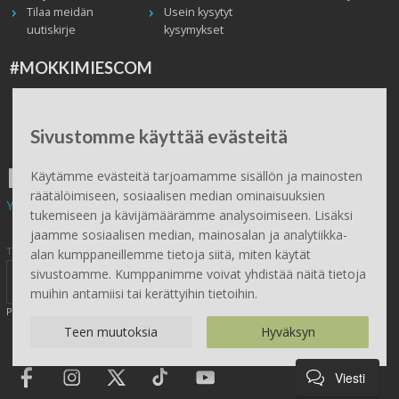
Tilaa meidän
Usein kysytyt
uutiskirje
kysymykset
#MOKKIMIESCOM
Facebook
Instagram
Twitter / X
TikTok
Youtube
In English
Peruuta tilaus
Sivustomme käyttää evästeitä
ILMAINEN TOIMITUS
Käytämme evästeitä tarjoamamme sisällön ja mainosten
räätälöimiseen, sosiaalisen median ominaisuuksien
Yli 100 € tilauksiin.
tukemiseen ja kävijämäärämme analysoimiseen. Lisäksi
jaamme sosiaalisen median, mainosalan ja analytiikka-
Tilaa Mökkimies.comin uutiskirje tästä
alan kumppaneillemme tietoja siitä, miten käytät
sivustoamme. Kumppanimme voivat yhdistää näitä tietoja
muihin antamiisi tai kerättyihin tietoihin.
Painamalla lähetä, hyväksyt henkilötietojen tallentamisen (
lue
)
Teen muutoksia
Hyväksyn
Viesti