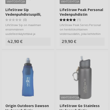
VAIHTOEHTOJA
VAIHTOEHTOJA
LifeStraw Sip
LifeStraw Peak Personal
Vedenpuhdistuspilli,
Vedenpuhdistin
Terästä
(0)
(1)
LifeStraw Sip on maailman
LifeStraw Peak Series Personal
ensimmäinen
on henkilökohtainen
uudelleenkäytettävä ja
vedensuodatin, joka kehiteltiin
ruostumattomasta teräksestä
korvaamaan aito j…
42,90 €
29,90 €
valmistettu…
VAIHTOEHTOJA
Origin Outdoors Dawson
LifeStraw Go Stainless