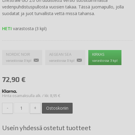
LifeStraw GO 2.0 on uudistettu versio suosituimmasta
vedenpuhdistuspullosta vuosien takaa. Tässä juomapullo, jolla
suodatat ja juot turvallista vettä missä tahansa.
HETI
varastosta (3 kpl)
NORDIC NOIR
AEGEAN SEA
KIRKAS
varastossa 0 kpl
varastossa 0 kpl
varastossa 3 kpl
72,90
€
Hinta osamaksulla alk. / kk: 8,95 €
-
+
Ostoskoriin
Usein yhdessä ostetut tuotteet