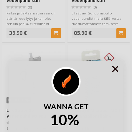
Vedenpuhdistin
Vedenpuhdistin
Juomapullo
(0)
(0)
Raikas ja bakteerivapaa vesi on
LifeStraw Go juomapullo
elämän edellytys ja kun olet
vedenpuhdistimella tällä kertaa
reissun päällä, ei teollisesti
ruostumattomasta teräksestä
puhdiste…
valmistettuna ja…
39,90 €
85,90 €
VAIHTOEHTOJA
WANNA GET
LifeStraw Go
Katadyn Micropur MC 1T
10%
Vedenpuhdistuspullo
Vedensäilöntäaine
1000ml
100kpl
(0)
(0)
Suurempi, litran vetoisuuden
Katadyn Micropur Classic MC 1T