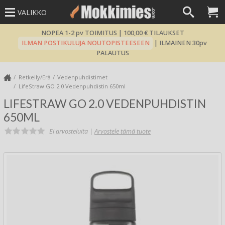
VALIKKO
NOPEA 1-2 pv TOIMITUS | 100,00 € TILAUKSET
ILMAN POSTIKULUJA NOUTOPISTEESEEN
| ILMAINEN 30pv
PALAUTUS
Retkeily/Erä
Vedenpuhdistimet
LifeStraw GO 2.0 Vedenpuhdistin 650ml
LIFESTRAW GO 2.0 VEDENPUHDISTIN
650ML
Ei arvosteluita |
Arvostele tämä tuote