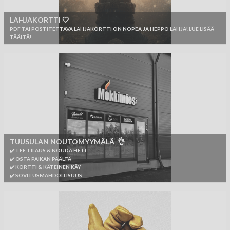
LAHJAKORTTI 🤍
PDF TAI POSTITETTAVA LAHJAKORTTI ON NOPEA JA HEPPO LAHJA! LUE LISÄÄ
TÄÄLTÄ!
TUUSULAN NOUTOMYYMÄLÄ 👌
✔️ TEE TILAUS & NOUDA HETI
✔️ OSTA PAIKAN PÄÄLTÄ
✔️ KORTTI & KÄTEINEN KÄY
✔️ SOVITUSMAHDOLLISUUS