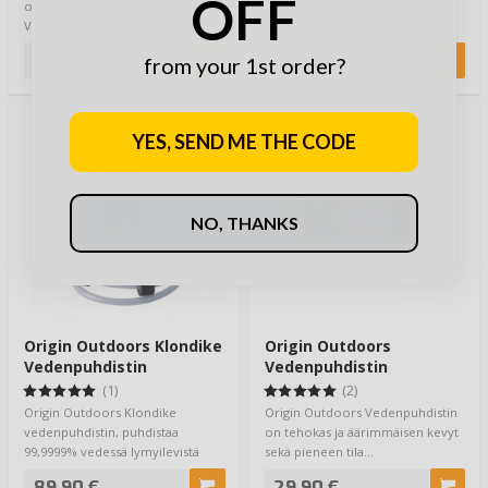
OFF
omaava Lifestraw Go
vedensäilöntä kyky perustuu
Vedenpuhdistimella varustettu
hopean antibakteerisiin om…
juomapullo on helppok…
79,90 €
27,90 €
from your 1st order?
YES, SEND ME THE CODE
NO, THANKS
Origin Outdoors Klondike
Origin Outdoors
Vedenpuhdistin
Vedenpuhdistin
Pumpulla
(1)
(2)
Origin Outdoors Klondike
Origin Outdoors Vedenpuhdistin
vedenpuhdistin, puhdistaa
on tehokas ja äärimmäisen kevyt
99,9999% vedessä lymyilevistä
sekä pieneen tila…
alkueläimistä, itiö…
89,90 €
29,90 €