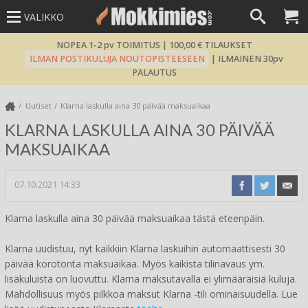
VALIKKO
NOPEA 1-2 pv TOIMITUS | 100,00 € TILAUKSET
ILMAN POSTIKULUJA NOUTOPISTEESEEN
| ILMAINEN 30pv
PALAUTUS
Uutiset
Klarna laskulla aina 30 päivää maksuaikaa
KLARNA LASKULLA AINA 30 PÄIVÄÄ
MAKSUAIKAA
07.10.2021 14:33
Klarna laskulla aina 30 päivää maksuaikaa tästä eteenpäin.
Klarna uudistuu, nyt kaikkiin Klarna laskuihin automaattisesti 30
päivää korotonta maksuaikaa. Myös kaikista tilinavaus ym.
lisäkuluista on luovuttu. Klarna maksutavalla ei ylimääräisiä kuluja.
Mahdollisuus myös pilkkoa maksut Klarna -tili ominaisuudella. Lue