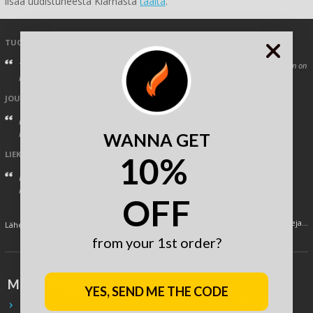
lisää uudistuneesta Klarnasta
täältä
.
TUOMO
/ 17.02.2017
Tavarat valmiina noutoa varten heti aamusta, ei voi kuin kättä lippaan vetää, niin on
hyvä palvelu. Iso kiitos!
JOUNI
/ 03.02.2023
En ole koskaan saanut tilausta näin nopeasti, alle 24 tuntia. Tuotteet myös
laadukkaita ja sopivia.
WANNA GET
LIEKSASTA
/ 08.02.2013
10%
Kiitos tuotteesta. Toimitus oli nopea ja käsineet toimivat näillä keleillä. Ei tässä
muuta.
OFF
Lue muiden kommentteja...
Lähetä omat kommenttisi...
from your 1st order?
MÖKKIMIES.COM
YES, SEND ME THE CODE
Tietoa
Ota yhteyttä
Noutopiste