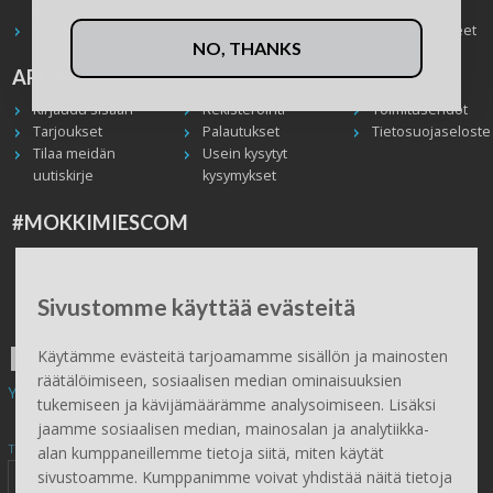
yrityksestä
Uudet tuotteet
Ostoskori
Uutiset
Viranomaisalennus
Top 20 -tuotteet
NO, THANKS
APUA
Kirjaudu sisään
Rekisteröinti
Toimitusehdot
Tarjoukset
Palautukset
Tietosuojaseloste
Tilaa meidän
Usein kysytyt
uutiskirje
kysymykset
#MOKKIMIESCOM
Facebook
Instagram
Twitter / X
TikTok
Youtube
In English
Peruuta tilaus
Sivustomme käyttää evästeitä
ILMAINEN TOIMITUS
Käytämme evästeitä tarjoamamme sisällön ja mainosten
räätälöimiseen, sosiaalisen median ominaisuuksien
Yli 100 € tilauksiin.
tukemiseen ja kävijämäärämme analysoimiseen. Lisäksi
jaamme sosiaalisen median, mainosalan ja analytiikka-
Tilaa Mökkimies.comin uutiskirje tästä
alan kumppaneillemme tietoja siitä, miten käytät
sivustoamme. Kumppanimme voivat yhdistää näitä tietoja