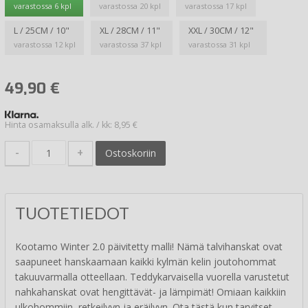
varastossa 6 kpl
varastossa 20 kpl
varastossa 17 kpl
L / 25CM / 10"
XL / 28CM / 11"
XXL / 30CM / 12"
varastossa 12 kpl
varastossa 37 kpl
varastossa 31 kpl
49,90
€
Hinta osamaksulla alk. / kk: 8,95 €
-
+
Ostoskoriin
TUOTETIEDOT
Kootamo Winter 2.0 päivitetty malli! Nämä talvihanskat ovat
saapuneet hanskaamaan kaikki kylmän kelin joutohommat
takuuvarmalla otteellaan. Teddykarvaisella vuorella varustetut
nahkahanskat ovat hengittävät- ja lämpimät! Omiaan kaikkiin
ulkohommiin, retkeilyyn ja eräilyyn. Ota tästä kun tarvitset