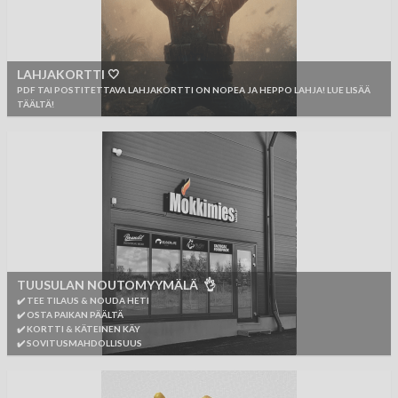
LAHJAKORTTI 🤍
PDF TAI POSTITETTAVA LAHJAKORTTI ON NOPEA JA HEPPO LAHJA! LUE LISÄÄ
TÄÄLTÄ!
TUUSULAN NOUTOMYYMÄLÄ 👌
✔️ TEE TILAUS & NOUDA HETI
✔️ OSTA PAIKAN PÄÄLTÄ
✔️ KORTTI & KÄTEINEN KÄY
✔️ SOVITUSMAHDOLLISUUS