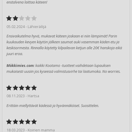
enstalvena laittaa käteen!
05.02.2024 - Lähieräilijä
Ensivaikutelma hyvä, mukavat käteen joskaan ei niin lämpimät! Parin
kuukauden kevyen käytön jälkeen saumat auki vasemman käden etu ja
keskisormesta. Rinnalla käytetty kilpailevan ketjun alle 20€ hanskoja eikä
juuri eroa.
Mökkimies.com
: kaikki Kootamo -tuotteet vaihdetaan lupauksen
mukaisesti uusiin jos kyseessä valmistusvirhe tai laatumoka. No worries.
08.11.2023 - Hartsa
Erittäin miellyttävät kädessä ja hyvännäköiset. Suosittelen.
18.03.2023 - Koirien mamma