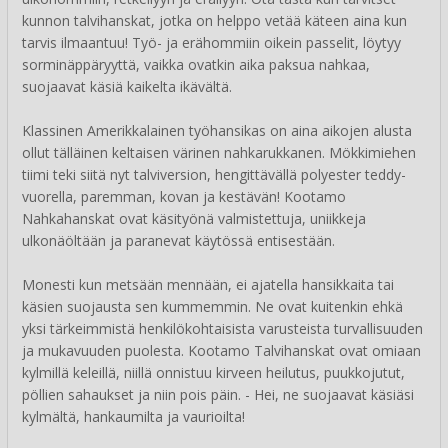
kunnon talvihanskat, jotka on helppo vetää käteen aina kun
tarvis ilmaantuu! Työ- ja erähommiin oikein passelit, löytyy
sorminäppäryyttä, vaikka ovatkin aika paksua nahkaa,
suojaavat käsiä kaikelta ikävältä.
Klassinen Amerikkalainen työhansikas on aina aikojen alusta
ollut tälläinen keltaisen värinen nahkarukkanen. Mökkimiehen
tiimi teki siitä nyt talviversion, hengittävällä polyester teddy-
vuorella, paremman, kovan ja kestävän! Kootamo
Nahkahanskat ovat käsityönä valmistettuja, uniikkeja
ulkonäöltään ja paranevat käytössä entisestään.
Monesti kun metsään mennään, ei ajatella hansikkaita tai
käsien suojausta sen kummemmin. Ne ovat kuitenkin ehkä
yksi tärkeimmistä henkilökohtaisista varusteista turvallisuuden
ja mukavuuden puolesta. Kootamo Talvihanskat ovat omiaan
kylmillä keleillä, niillä onnistuu kirveen heilutus, puukkojutut,
pöllien sahaukset ja niin pois päin. - Hei, ne suojaavat käsiäsi
kylmältä, hankaumilta ja vaurioilta!