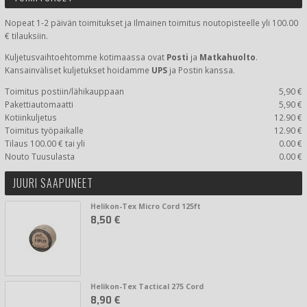
Nopeat 1-2 päivän toimitukset ja Ilmainen toimitus noutopisteelle yli 100.00
€ tilauksiin.
Kuljetusvaihtoehtomme kotimaassa
ovat
Posti
ja
Matkahuolto
.
Kansainväliset kuljetukset hoidamme
UPS
ja Postin kanssa.
Toimitus postiin/lähikauppaan
5,90 €
Pakettiautomaatti
5,90 €
Kotiinkuljetus
12.90 €
Toimitus työpaikalle
12.90 €
Tilaus 100.00 € tai yli
0.00 €
Nouto Tuusulasta
0.00 €
JUURI SAAPUNEET
Helikon-Tex Micro Cord 125ft
8,50 €
Helikon-Tex Tactical 275 Cord
8,90 €