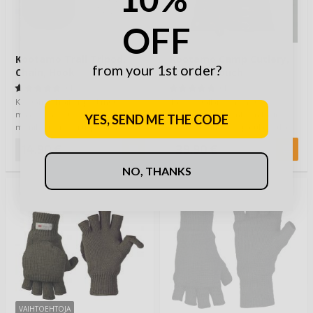
OFF
Kootamo Trail Tripod,
Kootamo Camp Cutlery,
from your 1st order?
Chain, Hook
Leather Pouch
(1)
(1)
Kootamo Trail Tripod muuntaa
Tässäpä tälläiset hienot,
maastosta löytyvät kepit helposti
keskiaikaiseen henkeen käsin
YES, SEND ME THE CODE
monikäyttöiseksi tripodiksi /
taotut aterimet ja spatula, jotka
kolmija…
toimitetaan…
14,90 €
39,90 €
NO, THANKS
VAIHTOEHTOJA