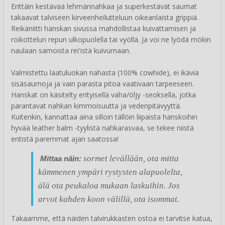
Erittäin kestävää lehmännahkaa ja superkestävät saumat
takaavat talviseen kirveenheilutteluun oikeanlaista grippiä.
Reikäniitti hanskan sivussa mahdollistaa kuivattamisen ja
roikottelun repun ulkopuolella tai vyöllä. Ja voi ne lyödä mökin
naulaan samoista rei'istä kuivumaan.
Valmistettu laatuluokan nahasta (100% cowhide), ei ikäviä
sisäsaumoja ja vain parasta pitoa vaativaan tarpeeseen.
Hanskat on käsitelty erityisellä vaha/öljy -seoksella, jotka
parantavat nahkan kimmoisuutta ja vedenpitävyyttä.
Kuitenkin, kannattaa aina silloin tällöin liipaista hanskoihin
hyvää leather balm -tyylistä nahkarasvaa, se tekee niistä
entistä paremmat ajan saatossa!
sormet levällään, ota mitta
Mittaa näin:
kämmenen ympäri rystysten alapuolelta,
älä ota peukaloa mukaan laskuihin. Jos
arvot kahden koon välillä, ota isommat.
Takaamme, että näiden talvirukkasten ostoa ei tarvitse katua,