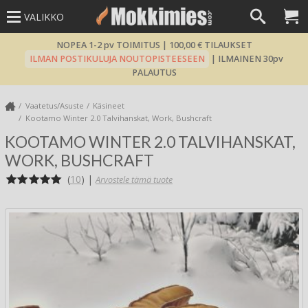
VALIKKO
NOPEA 1-2 pv TOIMITUS | 100,00 € TILAUKSET
ILMAN POSTIKULUJA NOUTOPISTEESEEN
| ILMAINEN 30pv
PALAUTUS
Vaatetus/Asuste
Käsineet
Kootamo Winter 2.0 Talvihanskat, Work, Bushcraft
KOOTAMO WINTER 2.0 TALVIHANSKAT,
WORK, BUSHCRAFT
(
10
)
|
Arvostele tämä tuote