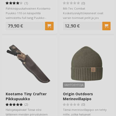
Olive
(1)
(0)
Pähkinäpuukahvainen Kootamo
Mil-Tec Combat
Puukko 110 on käsipelillä
Kosketusnäyttökäsineet ovat
valmistettu full tang Puukko -
varsin toimivat pelit ja jos
valmistajana Uk…
tarvitset käsille suojaa, mu…
79,90 €
12,90 €
VAIHTOEHTOJA
Kootamo Tiny Crafter
Origin Outdoors
Pikkupuukko
Merinovillapipo
(2)
(0)
Halojatapäivää! Tässä olisi
Tämä merinovillapipo on tehty
tälläinen meidän piirustuksien
niille, jotka haluavat