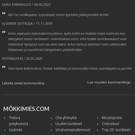
ESKO SINIKALLIO
/ 08.06.2022
Mil-Tec verkkopaita. Loistotuote toimii kylmällä jalämpimällä kelillä.
ILOINEN OSTELIJA
/ 11.11.2019
kiitos nopeasta toimituksesta jälleen. kyllä teiltä on mukava tilata tuotteita kun
lähetykset toimii loistavasti. mainittakoon vielä, että teidän tuotekuvaukset ovat
mainioita! hymyssä suin saa aina lukea. kiitos vielä ja varmasti tulen jatkossakin
tilaamaan ja suosittelen lämpimästi ystävillenikin.
PUSKAJUSSI
/ 20.05.2020
Vain hyviä kokemuksia. Hinnat kohillaan ja viimeisinkin tilaus vuorokaudessa perillä!
Lue muiden kommentteja...
Lähetä omat kommenttisi...
MÖKKIMIES.COM
Tietoa
Ota yhteyttä
Noutopiste
yrityksestä
Uudet tuotteet
Ostoskori
Uutiset
Viranomaisalennus
Top 20 -tuotteet