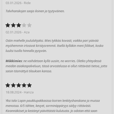
03.01.2026 - Ride
Talvihanskojen saaja iloinen ja tyytyväinen.
02.01.2026 - Aza
Ostin miehelle joululahjaksi. Mies tykkäsi kovasti, vaikka pari päivää
myöhemmin irtosivat kiristysremmit. Itsellä kylläkin meni fiilikset, koska
luulisi tuolla hinnalla pysyvän.
Mökkimies
: ne vaihdetaan kyllä uusiin, no worries. Oletko yhteydessä
meidän asiakaspalveluun, tässä arvostelussa ei ollut riittävästi tietoa, jotta
saisin täsmättyä tilauksen kanssa.
18.08.2024 - Hanza
Yksi talvi Lapin paukkupakkasissa koirien lenkityshanskana ja muissa
menoissa. 6/5 tähtee, kevyet, sorminäppäryys säilyy riittävästi.
Kivannäköset ja kestänyt päivittäistä kulutusta. Jo odotan että saan