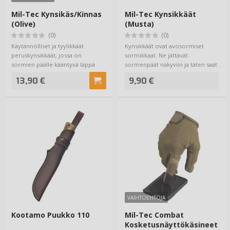
Mil-Tec Kynsikäs/Kinnas
Mil-Tec Kynsikkäät
(Olive)
(Musta)
(0)
(0)
Käytännölliset ja tyylikkäät
Kynsikkäät ovat avosormiset
peruskynsikkäät, jossa on
sormikkaat. Ne jättävät
sormien päälle kääntyvä läppä
sormenpäät näkyviin ja täten saat
joka muuntaa ky…
tehtyä sorminä…
13,90 €
9,90 €
VAIHTOEHTOJA
Kootamo Puukko 110
Mil-Tec Combat
Kosketusnäyttökäsineet