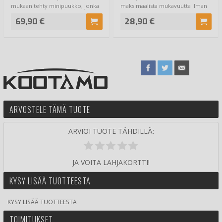
mukaan tehty minipuukko, jonka
maksimaalista mukavuutta ilman
BPS Knives…
ylimääräistä pai…
69,90 €
28,90 €
ARVOSTELE TÄMÄ TUOTE
ARVIOI TUOTE TÄHDILLÄ:
JA VOITA LAHJAKORTTI!
KYSY LISÄÄ TUOTTEESTA
KYSY LISÄÄ TUOTTEESTA
TOIMITUKSET