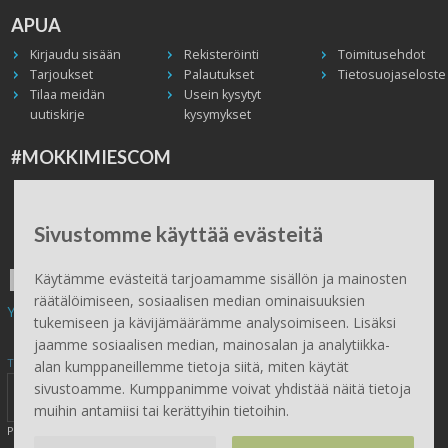
APUA
Kirjaudu sisään
Rekisteröinti
Toimitusehdot
Tarjoukset
Palautukset
Tietosuojaseloste
Tilaa meidän
Usein kysytyt
uutiskirje
kysymykset
#MOKKIMIESCOM
Facebook
Instagram
Twitter / X
TikTok
Youtube
In English
Peruuta tilaus
Sivustomme käyttää evästeitä
ILMAINEN TOIMITUS
Käytämme evästeitä tarjoamamme sisällön ja mainosten
räätälöimiseen, sosiaalisen median ominaisuuksien
Yli 100 € tilauksiin.
tukemiseen ja kävijämäärämme analysoimiseen. Lisäksi
jaamme sosiaalisen median, mainosalan ja analytiikka-
Tilaa Mökkimies.comin uutiskirje tästä
alan kumppaneillemme tietoja siitä, miten käytät
sivustoamme. Kumppanimme voivat yhdistää näitä tietoja
muihin antamiisi tai kerättyihin tietoihin.
Painamalla lähetä, hyväksyt henkilötietojen tallentamisen (
lue
)