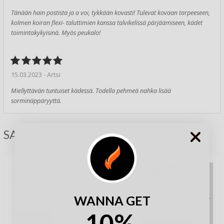
Tänään hain postista ja a voi, tykkään kovasti! Tulevat kovaan tarpeeseen,
kolmen koiran flexi- taluttimien kanssa talvikelissä pärjäämiseen, kädet
toimintakykyisinä. Myös peukalo!
15.03.2023 - Artsi
Miellyttävän tuntuiset kädessä. Todella pehmeä nahka lisää
sorminäppäryyttä.
SAATAT TYKÄTÄ NÄISTÄ
WANNA GET
10%