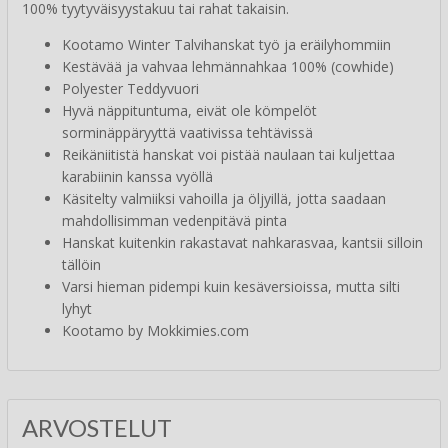
100% tyytyväisyystakuu tai rahat takaisin.
Kootamo Winter Talvihanskat työ ja eräilyhommiin
Kestävää ja vahvaa lehmännahkaa 100% (cowhide)
Polyester Teddyvuori
Hyvä näppituntuma, eivät ole kömpelöt
sorminäppäryyttä vaativissa tehtävissä
Reikäniitistä hanskat voi pistää naulaan tai kuljettaa
karabiinin kanssa vyöllä
Käsitelty valmiiksi vahoilla ja öljyillä, jotta saadaan
mahdollisimman vedenpitävä pinta
Hanskat kuitenkin rakastavat nahkarasvaa, kantsii silloin
tällöin
Varsi hieman pidempi kuin kesäversioissa, mutta silti
lyhyt
Kootamo by Mokkimies.com
ARVOSTELUT