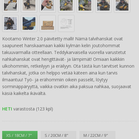
Kootamo Winter 2.0 päivitetty malli! Nämä talvihanskat ovat
saapuneet hanskaamaan kaikki kylmän kelin joutohommat
takuuvarmalla otteellaan. Teddykarvaisella vuorella varustetut
nahkahanskat ovat hengittävät- ja lämpimät! Omiaan kaikkiin
ulkohommiin, retkeilyyn ja eräilyyn. Ota tästä kun tarvitset kunnon
talvihanskat, jotka on helppo vetää käteen aina kun tarvis
ilmaantuu! Työ- ja erähommiin oikein passelit, löytyy
sorminäppäryyttä, vaikka ovatkin aika paksua nahkaa, suojaavat
käsiä kaikelta ikävältä.
HETI
varastosta (123 kpl)
XS / 18CM / 7"
S / 20CM / 8"
M / 22CM / 9"