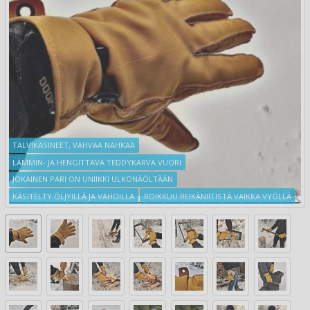
TALVIKÄSINEET, VAHVAA NAHKAA
LÄMMIN- JA HENGITTÄVÄ TEDDYKARVA VUORI
JOKAINEN PARI ON UNIIKKI ULKONÄÖLTÄÄN
KÄSITELTY ÖLJYILLÄ JA VAHOILLA
ROIKKUU REIKÄNIITISTÄ VAIKKA VYÖLLÄ