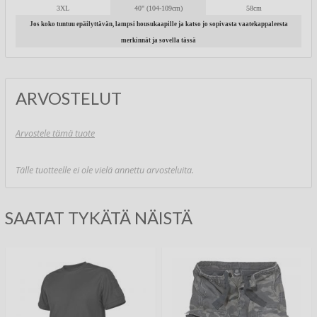
3XL
40" (104-109cm)
58cm
Jos koko tuntuu epäilyttävän, lampsi housukaapille ja katso jo sopivasta vaatekappaleesta
merkinnät ja sovella tässä
ARVOSTELUT
Arvostele tämä tuote
Tälle tuotteelle ei ole vielä annettu arvosteluita.
SAATAT TYKÄTÄ NÄISTÄ