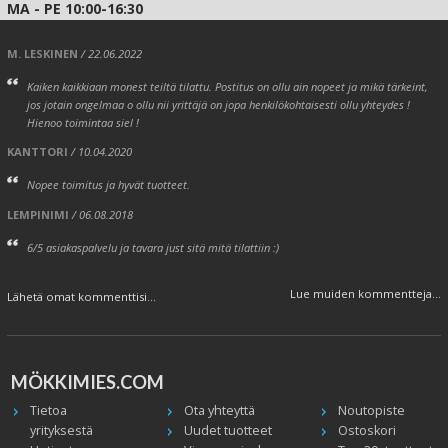
MA - PE 10:00-16:30
M. LESKINEN
/ 22.06.2022
Kaiken kaikkiaan monest teiltä tilattu. Postitus on ollu ain nopeet ja mikä tärkeint,
jos jotain ongelmaa o ollu nii yrittäjä on jopa henkilökohtaisesti ollu yhteydes !
Hienoo toimintaa siel !
KANTTORI
/ 10.04.2020
Nopee toimitus ja hyvät tuotteet.
LEMPINIMI
/ 06.08.2018
6/5 asiakaspalvelu ja tavara just sitä mitä tilattiin :)
Lue muiden kommentteja...
Lähetä omat kommenttisi...
MÖKKIMIES.COM
Tietoa
Ota yhteyttä
Noutopiste
yrityksestä
Uudet tuotteet
Ostoskori