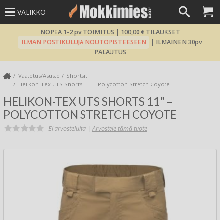
VALIKKO
NOPEA 1-2 pv TOIMITUS | 100,00 € TILAUKSET
ILMAN POSTIKULUJA NOUTOPISTEESEEN
| ILMAINEN 30pv
PALAUTUS
Vaatetus/Asuste
Shortsit
Helikon-Tex UTS Shorts 11" – Polycotton Stretch Coyote
HELIKON-TEX UTS SHORTS 11" –
POLYCOTTON STRETCH COYOTE
Ei arvosteluita |
Arvostele tämä tuote