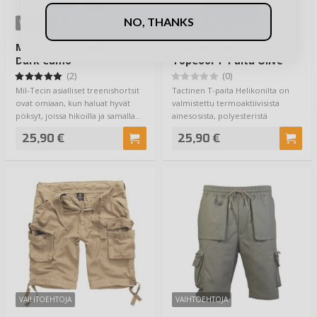
NO, THANKS
VAIHTOEHTOJA
VAIHTOEHTOJA
Mil-Tec Treenishortsit
Helikon-Tex Tactical
Dark Camo
TopCool T-Paita Olive
(2)
(0)
Mil-Tecin asialliset treenishortsit
Tactinen T-paita Helikonilta on
ovat omiaan, kun haluat hyvät
valmistettu termoaktiivisista
pöksyt, joissa hikoilla ja samalla…
ainesosista, polyesteristä
nimittäin, …
25,90 €
25,90 €
VAIHTOEHTOJA
VAIHTOEHTOJA