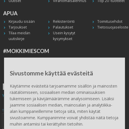
Uutiset
Viranomaisalennus
Top 20 -tuotteet
APUA
Kirjaudu sisään
Rekisteröinti
Toimitusehdot
Tarjoukset
Palautukset
Tietosuojaseloste
Tilaa meidän
Usein kysytyt
uutiskirje
kysymykset
#MOKKIMIESCOM
Facebook
Instagram
Twitter / X
TikTok
Youtube
In English
Peruuta tilaus
Sivustomme käyttää evästeitä
ILMAINEN TOIMITUS
Käytämme evästeitä tarjoamamme sisällön ja mainosten
räätälöimiseen, sosiaalisen median ominaisuuksien
Yli 100 € tilauksiin.
tukemiseen ja kävijämäärämme analysoimiseen. Lisäksi
jaamme sosiaalisen median, mainosalan ja analytiikka-
Tilaa Mökkimies.comin uutiskirje tästä
alan kumppaneillemme tietoja siitä, miten käytät
sivustoamme. Kumppanimme voivat yhdistää näitä tietoja
muihin antamiisi tai kerättyihin tietoihin.