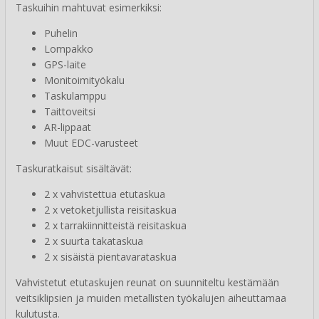
Taskuihin mahtuvat esimerkiksi:
Puhelin
Lompakko
GPS-laite
Monitoimityökalu
Taskulamppu
Taittoveitsi
AR-lippaat
Muut EDC-varusteet
Taskuratkaisut sisältävät:
2 x vahvistettua etutaskua
2 x vetoketjullista reisitaskua
2 x tarrakiinnitteistä reisitaskua
2 x suurta takataskua
2 x sisäistä pientavarataskua
Vahvistetut etutaskujen reunat on suunniteltu kestämään
veitsiklipsien ja muiden metallisten työkalujen aiheuttamaa
kulutusta.