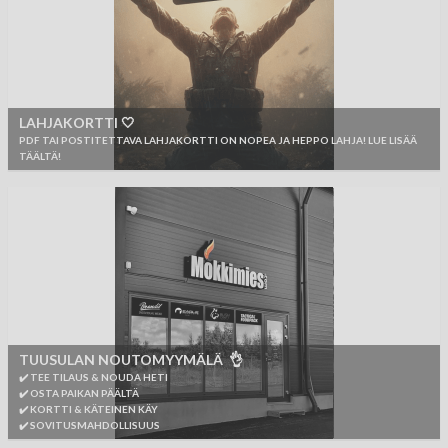
LAHJAKORTTI 🤍
PDF TAI POSTITETTAVA LAHJAKORTTI ON NOPEA JA HEPPO LAHJA! LUE LISÄÄ
TÄÄLTÄ!
TUUSULAN NOUTOMYYMÄLÄ 👌
✔️ TEE TILAUS & NOUDA HETI
✔️ OSTA PAIKAN PÄÄLTÄ
✔️ KORTTI & KÄTEINEN KÄY
✔️ SOVITUSMAHDOLLISUUS