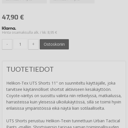
47,90
€
Hinta osamaksulla alk. / kk: 8,95 €
-
+
Ostoskoriin
TUOTETIEDOT
Helikon-Tex UTS Shorts 11" on suunniteltu käyttäjälle, joka
tarvitsee käytännölliset shortsit aktiiviseen kesäkäyttöön.
Coyote-väritys on suosittu valinta niin retkeilyssä, matkailussa,
harrasteissa kuin yleisessä ulkoilukäytössä, sillä se toimii hyvin
erilaisissa ympäristöissä eikä näytä liian sotilaalliselta.
UTS Shorts perustuu Helikon-Texin tunnettuun Urban Tactical
Pants -malliin. Shortsiversio tarjoaa saman toiminnallisuuden