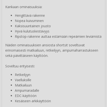
Kankaan ominaisuuksia:
Hengittävä rakenne
Nopea kuivuminen
Kaksisuuntainen jousto
Hyvä kulutuskestävyys
Ripstop-rakenne auttaa estämään repeämien leviämistä
Näiden ominaisuuksien ansiosta shortsit soveltuvat
erinomaisesti matkailuun, retkeilyyn, ampumaharrastukseen
sekä päivittäiseen käyttöön.
Soveltuu erityisesti:
Retkeilyyn
Vaelluksille
Matkailuun
Ampumaradalle
EDC-käyttöön
Kesäiseen arkikäyttöön