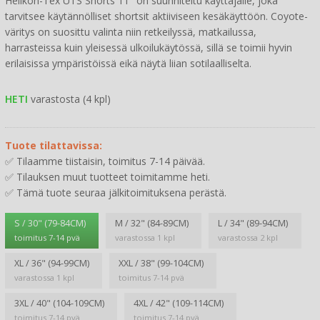
Helikon-Tex UTS Shorts 11" on suunniteltu käyttäjälle, joka
tarvitsee käytännölliset shortsit aktiiviseen kesäkäyttöön. Coyote-
väritys on suosittu valinta niin retkeilyssä, matkailussa,
harrasteissa kuin yleisessä ulkoilukäytössä, sillä se toimii hyvin
erilaisissa ympäristöissä eikä näytä liian sotilaalliselta.
HETI
varastosta (4 kpl)
Tuote tilattavissa:
✅ Tilaamme tiistaisin, toimitus 7-14 päivää.
✅ Tilauksen muut tuotteet toimitamme heti.
✅ Tämä tuote seuraa jälkitoimituksena perästä.
S / 30" (79-84CM)
M / 32" (84-89CM)
L / 34" (89-94CM)
toimitus 7-14 pvä
varastossa 1 kpl
varastossa 2 kpl
XL / 36" (94-99CM)
XXL / 38" (99-104CM)
varastossa 1 kpl
toimitus 7-14 pvä
3XL / 40" (104-109CM)
4XL / 42" (109-114CM)
toimitus 7-14 pvä
toimitus 7-14 pvä