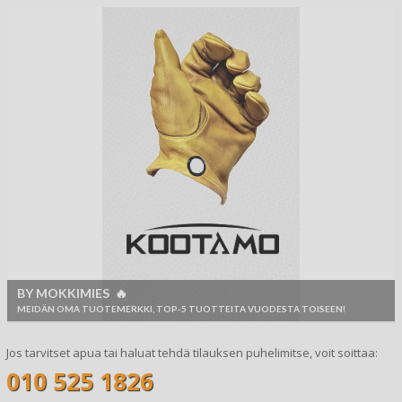
BY MOKKIMIES 🔥
MEIDÄN OMA TUOTEMERKKI, TOP-5 TUOTTEITA VUODESTA TOISEEN!
Jos tarvitset apua tai haluat tehdä tilauksen puhelimitse, voit soittaa:
010 525 1826