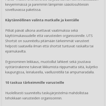
kevyemmässä ja paremmin lämpimiin sääolosuhteisiin
soveltuvassa paketissa.
Käytännöllinen valinta matkalle ja kentälle
Pitkät päivät ulkona asettavat vaatimuksia sekä
käyttömukavuudelle että varusteiden organisoinnille. UTS
Shortsit on suunniteltu pitämään tärkeimmät varusteet
helposti saatavilla ilman että shortsit tuntuvat raskailta tai
epämukavilta.
Ergonominen leikkaus, muotoillut lahkeet sekä joustava
vyötärörakenne tukevat liikkumista riippumatta siitä, kuljetko
kaupungissa, leirialueella, vaellusreitillä tai ampumaradalla.
10 taskua tärkeimmille varusteille
Huolellisesti suunniteltu taskujärjestelmä mahdollistaa
tehokkaan varusteiden organisoinnin.