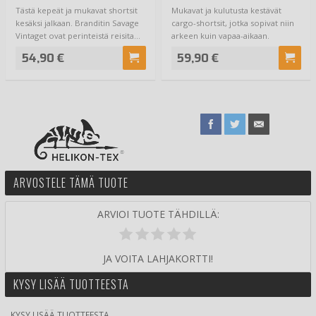
Tästä kepeät ja mukavat shortsit
Mukavat ja kulutusta kestävät
kesäksi jalkaan. Branditin Savage
cargo-shortsit, jotka sopivat niin
Vintaget ovat perinteistä reisita…
arkeen kuin vapaa-aikaan.
Pehmeä mu…
54,90 €
59,90 €
ARVOSTELE TÄMÄ TUOTE
ARVIOI TUOTE TÄHDILLÄ:
JA VOITA LAHJAKORTTI!
KYSY LISÄÄ TUOTTEESTA
KYSY LISÄÄ TUOTTEESTA