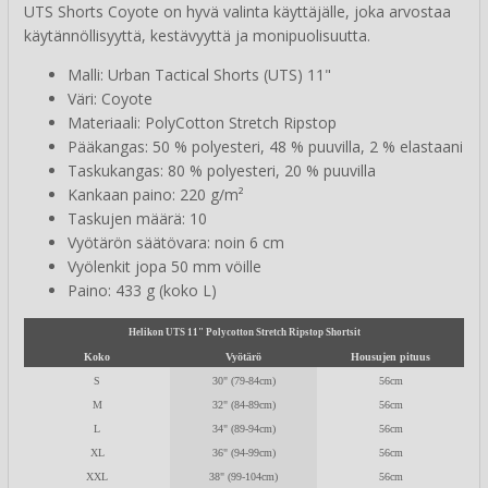
UTS Shorts Coyote on hyvä valinta käyttäjälle, joka arvostaa
käytännöllisyyttä, kestävyyttä ja monipuolisuutta.
Malli: Urban Tactical Shorts (UTS) 11"
Väri: Coyote
Materiaali: PolyCotton Stretch Ripstop
Pääkangas: 50 % polyesteri, 48 % puuvilla, 2 % elastaani
Taskukangas: 80 % polyesteri, 20 % puuvilla
Kankaan paino: 220 g/m²
Taskujen määrä: 10
Vyötärön säätövara: noin 6 cm
Vyölenkit jopa 50 mm vöille
Paino: 433 g (koko L)
Helikon UTS 11" Polycotton Stretch Ripstop Shortsit
Koko
Vyötärö
Housujen pituus
S
30" (79-84cm)
56cm
M
32" (84-89cm)
56cm
L
34" (89-94cm)
56cm
XL
36" (94-99cm)
56cm
XXL
38" (99-104cm)
56cm