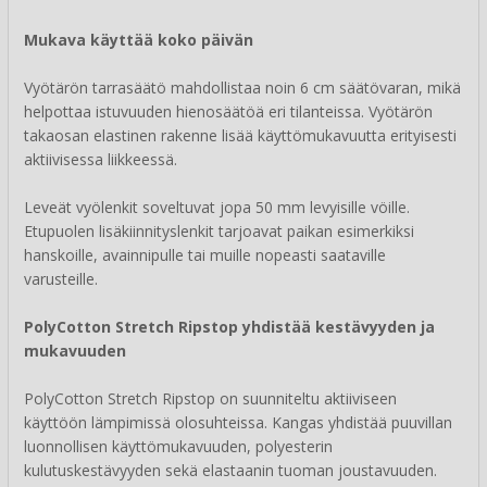
Mukava käyttää koko päivän
Vyötärön tarrasäätö mahdollistaa noin 6 cm säätövaran, mikä
helpottaa istuvuuden hienosäätöä eri tilanteissa. Vyötärön
takaosan elastinen rakenne lisää käyttömukavuutta erityisesti
aktiivisessa liikkeessä.
Leveät vyölenkit soveltuvat jopa 50 mm levyisille vöille.
Etupuolen lisäkiinnityslenkit tarjoavat paikan esimerkiksi
hanskoille, avainnipulle tai muille nopeasti saataville
varusteille.
PolyCotton Stretch Ripstop yhdistää kestävyyden ja
mukavuuden
PolyCotton Stretch Ripstop on suunniteltu aktiiviseen
käyttöön lämpimissä olosuhteissa. Kangas yhdistää puuvillan
luonnollisen käyttömukavuuden, polyesterin
kulutuskestävyyden sekä elastaanin tuoman joustavuuden.