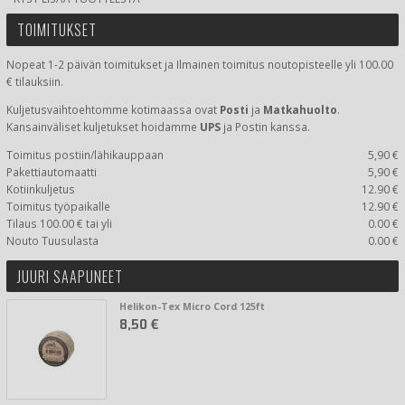
TOIMITUKSET
Nopeat 1-2 päivän toimitukset ja Ilmainen toimitus noutopisteelle yli 100.00
€ tilauksiin.
Kuljetusvaihtoehtomme kotimaassa
ovat
Posti
ja
Matkahuolto
.
Kansainväliset kuljetukset hoidamme
UPS
ja Postin kanssa.
Toimitus postiin/lähikauppaan
5,90 €
Pakettiautomaatti
5,90 €
Kotiinkuljetus
12.90 €
Toimitus työpaikalle
12.90 €
Tilaus 100.00 € tai yli
0.00 €
Nouto Tuusulasta
0.00 €
JUURI SAAPUNEET
Helikon-Tex Micro Cord 125ft
8,50 €