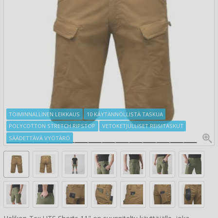
TOIMINNALLINEN LEIKKAUS
10 KÄYTÄNNÖLLISTÄ TASKUA
POLYCOTTON STRETCH RIPSTOP
VETOKETJULLISET REISITASKUT
SÄÄDETTÄVÄ VYÖTÄRÖ