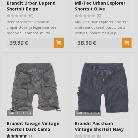
Brandit Urban Legend
Mil-Tec Urban Explorer
Shortsit Beige
Shortsit Olive
(0)
(0)
Rennot shortsit urbaaniin
Mil-Tec Urban Explorer Shortsit
ympäristöön ja legendaariseen
ovat rennot kesähousut, joista
menoon.Pehmeää, mutta
löytyy runsaasti taskuja ja
tanakkaa puuvillaa ilm…
toimivuut…
39,90 €
38,90 €
VAIHTOEHTOJA
VAIHTOEHTOJA
Brandit Savage Vintage
Brandit Packham
Shortsit Dark Camo
Vintage Shortsit Navy
(1)
(0)