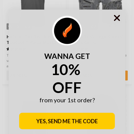
VAIHTOEHTOJA
VAIHTOEHTOJA
Helikon-Tex Tactical
Brandit Vintage Shortsit
TopCool T-Paita Musta
Dark Camo
(3)
(2)
WANNA GET
Tactinen T-paita Helikonilta on
Edulliset ja hyvännäköiset Vintage
valmistettu termoaktiivisista
Shortsit Branditilta toimivat kuin
10%
ainesosista, polyesteristä
tonnin seteli ja sisältävät ri…
nimittäin, …
25,90 €
49,90 €
OFF
from your 1st order?
YES, SEND ME THE CODE