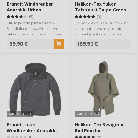
Brandit Windbreaker
Helikon-Tex Yukon
Anorakki Urban
Talvitakki Taiga Green
(5)
(3)
Tuulta ja vettä pitävä anorakki
Helikon-Tex Yukon Talvitakki on
Branditilta on hyvä välikauden
valmis kaikkeen, mitä luonto (tai
pukeutumisverme, se on lämmin
kaupunki) heittää eteen. Kun
ja omaa…
pakka…
59,90 €
189,90 €
VAIHTOEHTOJA
VAIHTOEHTOJA
Brandit Luke
Helikon-Tex Swagman
Windbreaker Anorakki
Roll Poncho
Musta
(0)
(9)