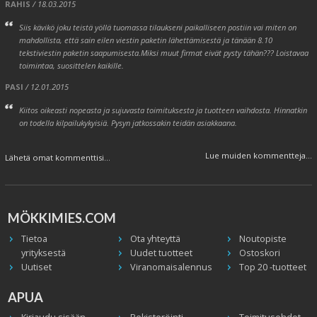
RAHIS
/ 18.03.2015
Siis kävikö joku teistä yöllä tuomassa tilaukseni paikalliseen postiin vai miten on
mahdollista, että sain eilen viestin paketin lähettämisestä ja tänään 8.10
tekstiviestin paketin saapumisesta.Miksi muut firmat eivät pysty tähän??? Loistavaa
toimintaa, suosittelen kaikille.
PASI
/ 12.01.2015
Kiitos oikeasti nopeasta ja sujuvasta toimituksesta ja tuotteen vaihdosta. Hinnatkin
on todella kilpailukykyisiä. Pysyn jatkossakin teidän asiakkaana.
Lue muiden kommentteja...
Lähetä omat kommenttisi...
MÖKKIMIES.COM
Tietoa
Ota yhteyttä
Noutopiste
yrityksestä
Uudet tuotteet
Ostoskori
Uutiset
Viranomaisalennus
Top 20 -tuotteet
APUA