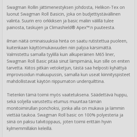
Swagman Rollin jättimenestyksen johdosta, Helikon-Tex on
luonut Swagman Roll Basicin, joka on budjettiystävällinen
valinta. Suurin ero orkkiksen ja basic maliin välillä tulee
painosta, taskujen ja Climashield® Apex™:n puuteesta.
ilman näitä ominaisuuksia hinta on saatu rutistettua puoleen,
kuitenkaan käyttömukavuuden niin paljoa kärsimättä.
Valmistettu samalla tyylillä kuin alkuperäinen M65 liner,
Swagman Roll Basic pitää sinut lämpimänä, kun sille on eniten
tarvetta. Kiitos pitkän vetoketjun, tästä saa helposti kyhättyä
improvisoidun makuupussin, samalla kun useat kiinnityspisteet
mahdollistavat käytön riippumaton underquilttina.
Tietenkin tämä toimii myös vaatetuksena. Säädettävä huppu,
sekä soljella varustettu etumus muuntaa tämän
monitoimirullan ponchoksi, jonka alla on mukava ja lämmin
viettää taukoa. Swagman Roll basic on 100% polyesteria ja
siinä on paksu talvitoppaus, joten toimii erittäin hyvin
kylmemmilläkin keleillä.