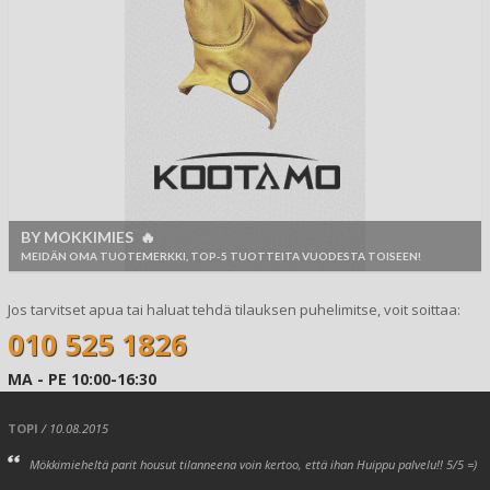
BY MOKKIMIES 🔥
MEIDÄN OMA TUOTEMERKKI, TOP-5 TUOTTEITA VUODESTA TOISEEN!
Jos tarvitset apua tai haluat tehdä tilauksen puhelimitse, voit soittaa:
010 525 1826
MA - PE 10:00-16:30
TOPI
/ 10.08.2015
Mökkimieheltä parit housut tilanneena voin kertoo, että ihan Huippu palvelu!! 5/5 =)