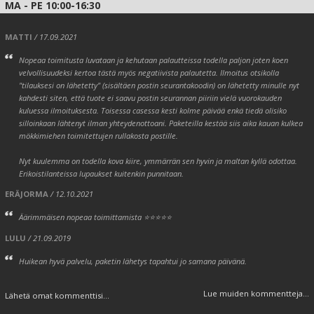
MA - PE 10:00-16:30
MATTI
/ 17.09.2021
Nopeaa toimitusta luvataan ja kehutaan palautteissa todella paljon joten koen
velvollisuudeksi kertoa tästä myös negatiivista palautetta. Ilmoitus otsikolla
"tilauksesi on lähetetty" (sisältäen postin seurantakoodin) on lähetetty minulle nyt
kahdesti siten, että tuote ei saavu postin seurannan piiriin vielä vuorokauden
kuluessa ilmoituksesta. Toisessa casessa kesti kolme päivää enkä tiedä olisiko
silloinkaan lähtenyt ilman yhteydenottoani. Paketeilla kestää siis aika kauan kulkea
mökkimiehen toimitettujen rullakosta postille.
Nyt kuulemma on todella kova kiire, ymmärrän sen hyvin ja maltan kyllä odottaa.
Erikoistilanteissa lupaukset kuitenkin punnitaan.
ERÄJORMA
/ 12.10.2021
Äärimmäisen nopeaa toimittamista ⭐⭐⭐⭐⭐
LULU
/ 21.09.2019
Huikean hyvä palvelu, paketin lähetys tapahtui jo samana päivänä.
Lue muiden kommentteja...
Lähetä omat kommenttisi...