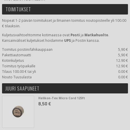
TOIMITUKSET
Nopeat 1-2 päivän toimitukset ja Ilmainen toimitus noutopisteelle yli 100.00
€ tilauksiin.
Kuljetusvaihtoehtomme kotimaassa
ovat
Posti
ja
Matkahuolto
.
Kansainväliset kuljetukset hoidamme
UPS
ja Postin kanssa.
Toimitus postiin/lähikauppaan
5,90 €
Pakettiautomaatti
5,90 €
Kotiinkuljetus
12.90 €
Toimitus työpaikalle
12.90 €
Tilaus 100.00 € tai yli
0.00 €
Nouto Tuusulasta
0.00 €
JUURI SAAPUNEET
Helikon-Tex Micro Cord 125ft
8,50 €