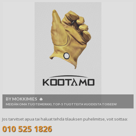
BY MOKKIMIES 🔥
MEIDÄN OMA TUOTEMERKKI, TOP-5 TUOTTEITA VUODESTA TOISEEN!
Jos tarvitset apua tai haluat tehdä tilauksen puhelimitse, voit soittaa:
010 525 1826