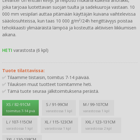
Levanter on erittäin kevyt ja helposti mukana kulkeva anorakki,
joka tarjoaa luotettavan suojan tuulta ja sadekuuroja vastaan. 10
000 mm vesipilari auttaa pitämään käyttäjän kuivana vaihtelevissa
sääolosuhteissa, kun taas 10 000 g/m²/24h hengittävyys poistaa
tehokkaasti ylimääräistä lämpöä ja kosteutta aktiivisen liikkumisen
aikana.
HETI
varastosta (6 kpl)
Tuote tilattavissa:
✅ Tilaamme tiistaisin, toimitus 7-14 päivää.
✅ Tilauksen muut tuotteet toimitamme heti.
✅ Tämä tuote seuraa jälkitoimituksena perästä.
XS / 82-91CM
S / 91-99CM
M / 99-107CM
toimitus 7-14 pvä
varastossa 1 kpl
varastossa 1 kpl
L / 107-115CM
XL / 115-123CM
XXL / 123-131CM
varastossa 1 kpl
varastossa 1 kpl
varastossa 2 kpl
3XL / 130-138CM