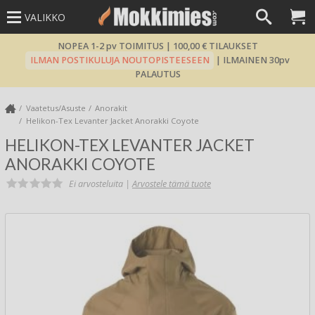
VALIKKO
NOPEA 1-2 pv TOIMITUS | 100,00 € TILAUKSET
ILMAN POSTIKULUJA NOUTOPISTEESEEN
| ILMAINEN 30pv
PALAUTUS
Vaatetus/Asuste
Anorakit
Helikon-Tex Levanter Jacket Anorakki Coyote
HELIKON-TEX LEVANTER JACKET
ANORAKKI COYOTE
Ei arvosteluita |
Arvostele tämä tuote