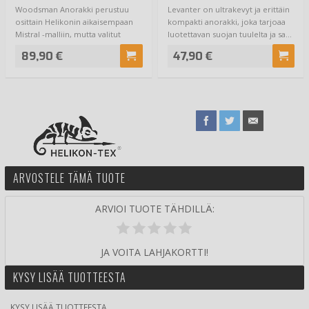
Woodsman Anorakki perustuu
Levanter on ultrakevyt ja erittäin
osittain Helikonin aikaisempaan
kompakti anorakki, joka tarjoaa
Mistral -malliin, mutta valitut
luotettavan suojan tuulelta ja sa…
kankaat j…
89,90 €
47,90 €
ARVOSTELE TÄMÄ TUOTE
ARVIOI TUOTE TÄHDILLÄ:
JA VOITA LAHJAKORTTI!
KYSY LISÄÄ TUOTTEESTA
KYSY LISÄÄ TUOTTEESTA