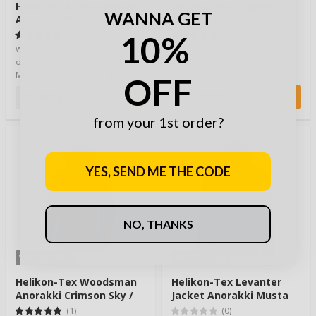
Helikon-Tex Woodsman
Helikon-Tex Pilgrim
WANNA GET
Anorakki Taiga Green
Anorak Coyote
10%
(4)
(4)
Woodsman Anorakki perustuu
Puolalaisen Survivaltechin ja
osittain Helikonin aikaisempaan
Helikon-Texin suunnittelema
Mistral -malliin, mutta valitut
Pilgrim Anorakki on tehty
OFF
kankaat j…
vaativaan outdoo…
89,90 €
109,90 €
from your 1st order?
YES, SEND ME THE CODE
NO, THANKS
VAIHTOEHTOJA
VAIHTOEHTOJA
Helikon-Tex Woodsman
Helikon-Tex Levanter
Anorakki Crimson Sky /
Jacket Anorakki Musta
Ash Grey
(1)
(0)