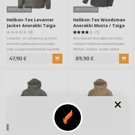
VAIHTOEHTOJA
VAIHTOEHTOJA
Helikon-Tex Levanter
Helikon-Tex Woodsman
Jacket Anorakki Taiga
Anorakki Musta / Taiga
Green
Green
(0)
(1)
Levanter on ultrakevyt ja hyvin
Woodsman Anorakki perustuu
pieneen pakkautuva anorakki,
osittain Helikonin aikaisempaan
joka suojaa luotettavasti tuulelta
Mistral -malliin, mutta valitut
ja s…
kankaat j…
47,90 €
89,90 €
VAIHTOEHTOJA
VAIHTOEHTOJA