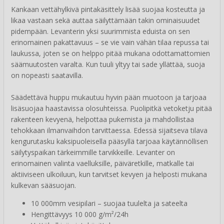
Kankaan vettähylkivä pintakäsittely lisää suojaa kosteutta ja
likaa vastaan sekä auttaa säilyttämään takin ominaisuudet
pidempään. Levanterin yksi suurimmista eduista on sen
erinomainen pakattavuus – se vie vain vähän tilaa repussa tai
laukussa, joten se on helppo pitää mukana odottamattomien
säämuutosten varalta. Kun tuuli yltyy tai sade yllättää, suoja
on nopeasti saatavilla.
Säädettävä huppu mukautuu hyvin pään muotoon ja tarjoaa
lisäsuojaa haastavissa olosuhteissa. Puolipitkä vetoketju pitää
rakenteen kevyenä, helpottaa pukemista ja mahdollistaa
tehokkaan ilmanvaihdon tarvittaessa. Edessä sijaitseva tilava
kengurutasku kaksipuoleisella pääsyllä tarjoaa käytännöllisen
säilytyspaikan tärkeimmille tarvikkeille. Levanter on
erinomainen valinta vaelluksille, päiväretkille, matkalle tai
aktiiviseen ulkoiluun, kun tarvitset kevyen ja helposti mukana
kulkevan sääsuojan.
10 000mm vesipilari – suojaa tuulelta ja sateelta
Hengittävyys 10 000 g/m²/24h