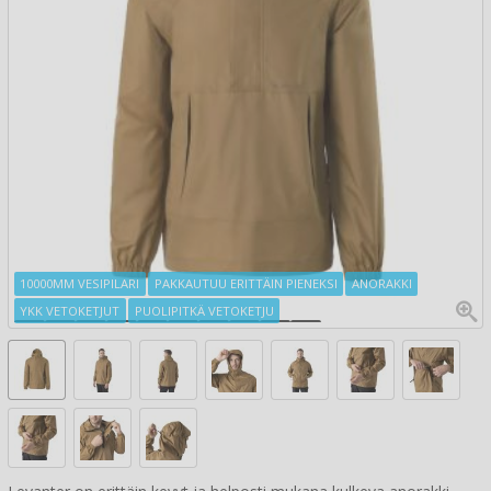
10000MM VESIPILARI
PAKKAUTUU ERITTÄIN PIENEKSI
ANORAKKI
YKK VETOKETJUT
PUOLIPITKÄ VETOKETJU