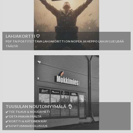
LAHJAKORTTI 🤍
PDF TAI POSTITETTAVA LAHJAKORTTI ON NOPEA JA HEPPO LAHJA! LUE LISÄÄ
TÄÄLTÄ!
TUUSULAN NOUTOMYYMÄLÄ 👌
✔️ TEE TILAUS & NOUDA HETI
✔️ OSTA PAIKAN PÄÄLTÄ
✔️ KORTTI & KÄTEINEN KÄY
✔️ SOVITUSMAHDOLLISUUS