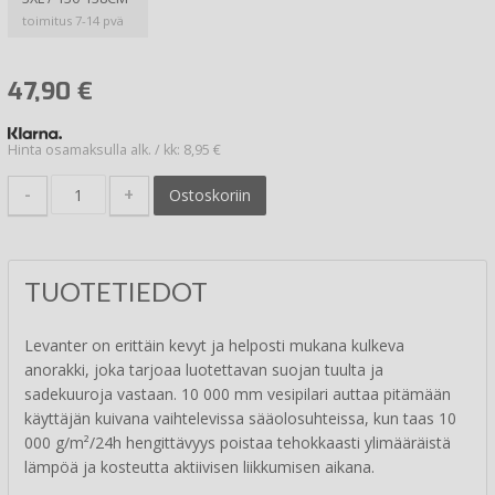
toimitus 7-14 pvä
47,90
€
Hinta osamaksulla alk. / kk: 8,95 €
-
+
Ostoskoriin
TUOTETIEDOT
Levanter on erittäin kevyt ja helposti mukana kulkeva
anorakki, joka tarjoaa luotettavan suojan tuulta ja
sadekuuroja vastaan. 10 000 mm vesipilari auttaa pitämään
käyttäjän kuivana vaihtelevissa sääolosuhteissa, kun taas 10
000 g/m²/24h hengittävyys poistaa tehokkaasti ylimääräistä
lämpöä ja kosteutta aktiivisen liikkumisen aikana.