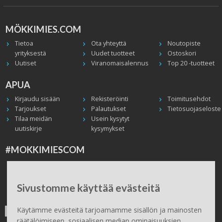
MÖKKIMIES.COM
Tietoa
Ota yhteyttä
Noutopiste
yrityksestä
Uudet tuotteet
Ostoskori
Uutiset
Viranomaisalennus
Top 20 -tuotteet
APUA
Kirjaudu sisään
Rekisteröinti
Toimitusehdot
Tarjoukset
Palautukset
Tietosuojaseloste
Tilaa meidän
Usein kysytyt
uutiskirje
kysymykset
#MOKKIMIESCOM
Facebook
Instagram
Twitter / X
TikTok
Youtube
In English
Peruuta tilaus
Sivustomme käyttää evästeitä
ILMAINEN TOIMITUS
Käytämme evästeitä tarjoamamme sisällön ja mainosten
räätälöimiseen, sosiaalisen median ominaisuuksien