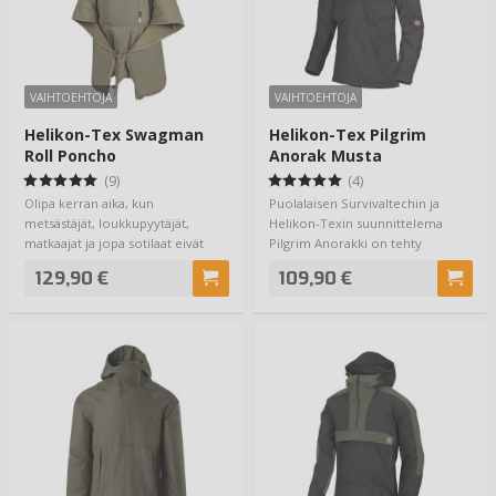
VAIHTOEHTOJA
VAIHTOEHTOJA
Helikon-Tex Swagman
Helikon-Tex Pilgrim
Roll Poncho
Anorak Musta
(9)
(4)
Olipa kerran aika, kun
Puolalaisen Survivaltechin ja
metsästäjät, loukkupyytäjät,
Helikon-Texin suunnittelema
matkaajat ja jopa sotilaat eivät
Pilgrim Anorakki on tehty
kantaneet mukan…
vaativaan outdoo…
129,90 €
109,90 €