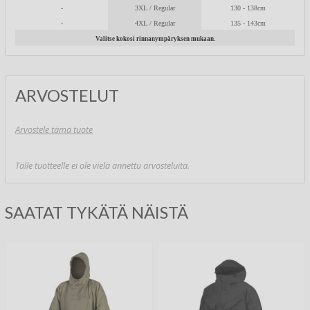
-
3XL / Regular
130 - 138cm
-
4XL / Regular
135 - 143cm
Valitse kokosi rinnanympäryksen mukaan.
ARVOSTELUT
Arvostele tämä tuote
Tälle tuotteelle ei ole vielä annettu arvosteluita.
SAATAT TYKÄTÄ NÄISTÄ