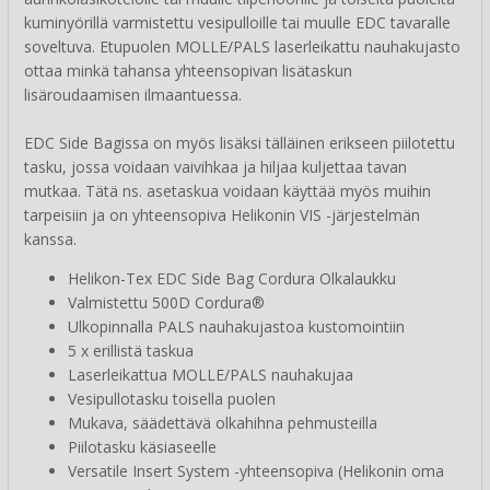
kuminyörillä varmistettu vesipulloille tai muulle EDC tavaralle
soveltuva. Etupuolen MOLLE/PALS laserleikattu nauhakujasto
ottaa minkä tahansa yhteensopivan lisätaskun
lisäroudaamisen ilmaantuessa.
EDC Side Bagissa on myös lisäksi tälläinen erikseen piilotettu
tasku, jossa voidaan vaivihkaa ja hiljaa kuljettaa tavan
mutkaa. Tätä ns. asetaskua voidaan käyttää myös muihin
tarpeisiin ja on yhteensopiva Helikonin VIS -järjestelmän
kanssa.
Helikon-Tex EDC Side Bag Cordura Olkalaukku
Valmistettu 500D Cordura®
Ulkopinnalla PALS nauhakujastoa kustomointiin
5 x erillistä taskua
Laserleikattua MOLLE/PALS nauhakujaa
Vesipullotasku toisella puolen
Mukava, säädettävä olkahihna pehmusteilla
Piilotasku käsiaseelle
Versatile Insert System -yhteensopiva (Helikonin oma