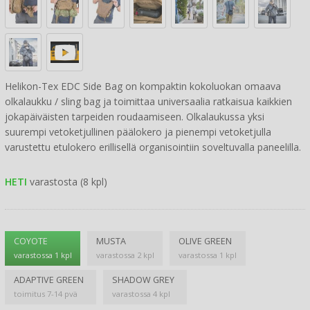
Helikon-Tex EDC Side Bag on kompaktin kokoluokan omaava
olkalaukku / sling bag ja toimittaa universaalia ratkaisua kaikkien
jokapäiväisten tarpeiden roudaamiseen. Olkalaukussa yksi
suurempi vetoketjullinen päälokero ja pienempi vetoketjulla
varustettu etulokero erillisellä organisointiin soveltuvalla paneelilla.
HETI
varastosta (8 kpl)
COYOTE
MUSTA
OLIVE GREEN
varastossa 1 kpl
varastossa 2 kpl
varastossa 1 kpl
ADAPTIVE GREEN
SHADOW GREY
toimitus 7-14 pvä
varastossa 4 kpl