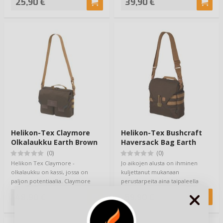
25,90 €
39,90 €
Helikon-Tex Claymore
Helikon-Tex Bushcraft
Olkalaukku Earth Brown
Haversack Bag Earth
Brown
(0)
(0)
Helikon Tex Claymore -
Jo aikojen alusta on ihminen
olkalaukku on kassi, jossa on
kuljettanut mukanaan
paljon potentiaalia. Claymore
perustarpeita aina taipaleella
laukussa on myös p…
ollessaan - ensin o…
48,90 €
59,90 €