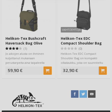
VAIHTOEHTOJA
Helikon-Tex Bushcraft
Helikon-Tex EDC
Haversack Bag Olive
Compact Shoulder Bag
(1)
(0)
Jo aikojen alusta on ihminen
Helikon-Tex EDC Compact
kuljettanut mukanaan
Shoulder Bag on kompakti
perustarpeita aina taipaleella
olkalaukku, joka on suunniteltu
ollessaan - ensin o…
päivittäiseen käytt…
59,90 €
32,90 €