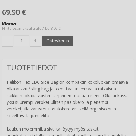
69,90
€
Hinta osamaksulla alk. / kk: 8,95 €
-
+
Ostoskoriin
TUOTETIEDOT
Helikon-Tex EDC Side Bag on kompaktin kokoluokan omaava
olkalaukku / sling bag ja toimittaa universaalia ratkaisua
kaikkien jokapäiväisten tarpeiden roudaamiseen. Olkalaukussa
yksi suurempi vetoketjullinen päälokero ja pienempi
vetoketjulla varustettu etulokero erillisellä organisointiin
soveltuvalla paneelilla.
Laukun molemmilta sivuilta löytyy myös taskut:
aurinkolasikotelolle tai muulle tilpehöörille ja toiselta puolelta