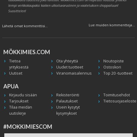
lempi verkkokaupaksi kaiken ulkoiluvarusteen ja vaatetuksen shoppailuun!
Suosittelen!
Lue muiden kommentteja...
Lähetä omat kommenttisi...
MÖKKIMIES.COM
Tietoa
Ota yhteyttä
Noutopiste
yrityksestä
Uudet tuotteet
Ostoskori
Uutiset
Viranomaisalennus
Top 20 -tuotteet
APUA
Kirjaudu sisään
Rekisteröinti
Toimitusehdot
Tarjoukset
Palautukset
Tietosuojaseloste
Tilaa meidän
Usein kysytyt
uutiskirje
kysymykset
#MOKKIMIESCOM
Facebook
Instagram
Twitter / X