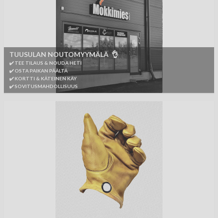
TUUSULAN NOUTOMYYMÄLÄ 👌
✔️ TEE TILAUS & NOUDA HETI
✔️ OSTA PAIKAN PÄÄLTÄ
✔️ KORTTI & KÄTEINEN KÄY
✔️ SOVITUSMAHDOLLISUUS