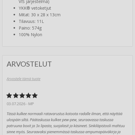
VIS järjestelmä)
YKK® vetoketjut
Mitat: 30 x 28 x 13cm
Tilavuus: 11L
Paino: 574g
100% Nylon
ARVOSTELUT
Arvostele tämä tuote
03.07.2026 - MP
Tässä kulkee normaali ratavarustus kotoota radalle ilman, että näyttää
ulospäin siltä. Päätaskussa kulkee pew-pew, seuraavassa taskussa
patruuna boxit ja 3x lipasta, suojalasit ja käsineet. Sinkiläpistooli mahtuu
sinne myös. Seuraavaksi pienemmässä taskussa ampumapäiväkirja ja