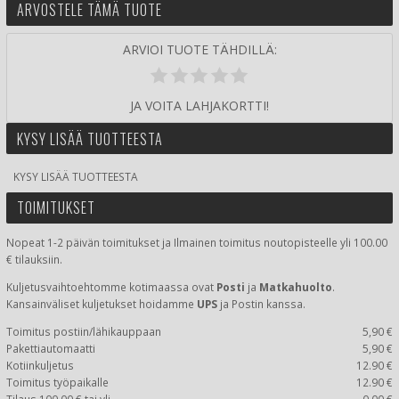
ARVOSTELE TÄMÄ TUOTE
ARVIOI TUOTE TÄHDILLÄ:
JA VOITA LAHJAKORTTI!
KYSY LISÄÄ TUOTTEESTA
KYSY LISÄÄ TUOTTEESTA
TOIMITUKSET
Nopeat 1-2 päivän toimitukset ja Ilmainen toimitus noutopisteelle yli 100.00
€ tilauksiin.
Kuljetusvaihtoehtomme kotimaassa
ovat
Posti
ja
Matkahuolto
.
Kansainväliset kuljetukset hoidamme
UPS
ja Postin kanssa.
Toimitus postiin/lähikauppaan
5,90 €
Pakettiautomaatti
5,90 €
Kotiinkuljetus
12.90 €
Toimitus työpaikalle
12.90 €
Tilaus 100.00 € tai yli
0.00 €