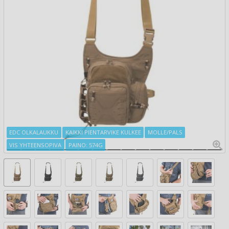
EDC OLKALAUKKU
KAIKKI PIENTARVIKE KULKEE
MOLLE/PALS
VIS YHTEENSOPIVA
PAINO: 574G