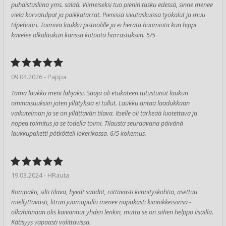
puhdistusliina yms. sälää. Viimeiseksi tuo pienin tasku edessä, sinne menee
vielä korvatulpat ja paikkatarrat. Pienissä sivutaskuissa työkalut ja muu
tilpehööri. Toimiva laukku pistoolille ja ei herätä huomiota kun hippi
kävelee olkalaukun kanssa kotoota harrastuksiin. 5/5
09.04.2026 - Pappa
Tämä laukku meni lahjaksi. Saaja oli etukäteen tutustunut laukun
ominaisuuksiin joten yllätyksiä ei tullut. Laukku antaa laadukkaan
vaikutelman ja se on yllättävän tilava. Itselle oli tärkeää luotettava ja
nopea toimitus ja se todella toimi. Tilausta seuraavana päivänä
laukkupaketti pötkötteli lokerikossa. 6/5 kokemus.
19.03.2024 - HRauta
Kompakti, silti tilava, hyvät säädöt, riittävästi kiinnityskohtia, asettuu
miellyttävästi, litran juomapullo menee napakasti kiinnikkeisiinsä -
olkahihnaan olis kaivannut yhden lenkin, mutta se on siihen helppo lisäillä.
Kätisyys vapaasti valittavissa.