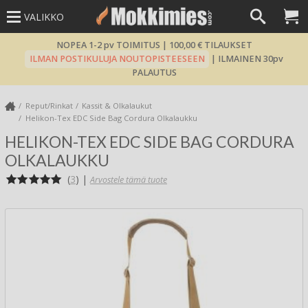
VALIKKO
NOPEA 1-2 pv TOIMITUS | 100,00 € TILAUKSET
ILMAN POSTIKULUJA NOUTOPISTEESEEN
| ILMAINEN 30pv
PALAUTUS
Reput/Rinkat
Kassit & Olkalaukut
Helikon-Tex EDC Side Bag Cordura Olkalaukku
HELIKON-TEX EDC SIDE BAG CORDURA
OLKALAUKKU
(
3
)
|
Arvostele tämä tuote