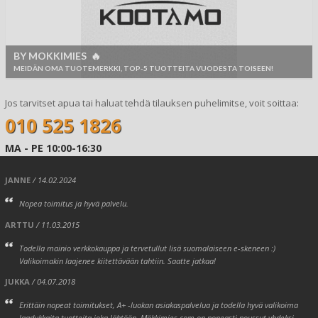
BY MOKKIMIES 🔥
MEIDÄN OMA TUOTEMERKKI, TOP-5 TUOTTEITA VUODESTA TOISEEN!
Jos tarvitset apua tai haluat tehdä tilauksen puhelimitse, voit soittaa:
010 525 1826
MA - PE 10:00-16:30
JANNE
/ 14.02.2024
Nopea toimitus ja hyvä palvelu.
ARTTU
/ 11.03.2015
Todella mainio verkkokauppa ja tervetullut lisä suomalaiseen e-skeneen :)
Valikoimakin laajenee kiitettävään tahtiin. Saatte jatkaa!
JUKKA
/ 04.07.2018
Erittäin nopeat toimitukset, A+ -luokan asiakaspalvelua ja todella hyvä valikoima
laadukkaita tuotteita joka lähtöön. Mökkimies.com on nopeasti noussut yhdeksi