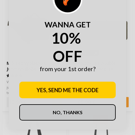
WANNA GET
10%
OFF
VAIHTOEHTOJA
Mil-Tec Vyölaukku
Helikon-Tex Double
from your 1st order?
Juomapullolla Olive
Upper Rifle Bag 18
(3)
(0)
Vyölaukku, jossa verkkotasku
Helikon-Tex Double Upper Rifle
juomapulloa varten. Mukana
Bag 18 – kiväärilaukku ja
YES, SEND ME THE CODE
toimitetaan myös itse pullo.
varustelaukku samassa. Heli…
Pulloon mahtuu …
13,90 €
169,90 €
NO, THANKS
UUSI!