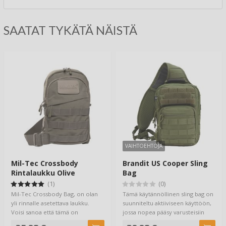
SAATAT TYKÄTÄ NÄISTÄ
VAIHTOEHTOJA
Mil-Tec Crossbody
Brandit US Cooper Sling
Rintalaukku Olive
Bag
(1)
(0)
Mil-Tec Crossbody Bag, on olan
Tämä käytännöllinen sling bag on
yli rinnalle asetettava laukku.
suunniteltu aktiiviseen käyttöön,
Voisi sanoa että tämä on
jossa nopea pääsy varusteisiin
vyölaukun ja…
on…