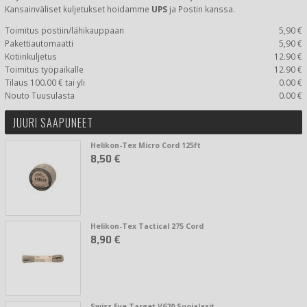
Kansainväliset kuljetukset hoidamme
UPS
ja Postin kanssa.
Toimitus postiin/lähikauppaan
5,90 €
Pakettiautomaatti
5,90 €
Kotiinkuljetus
12.90 €
Toimitus työpaikalle
12.90 €
Tilaus 100.00 € tai yli
0.00 €
Nouto Tuusulasta
0.00 €
JUURI SAAPUNEET
Helikon-Tex Micro Cord 125ft
8,50 €
Helikon-Tex Tactical 275 Cord
8,90 €
Swiss Eye Target V620 Suojalasit