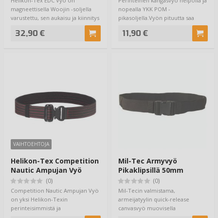
Helikon-Tex EDC Vyö on
Perinteinen kangasvyö helpolla ja
magneettisella Woojin -soljella
nopealla YKK POM -
varustettu, sen aukaisu ja kiinnitys
pikasoljella.Vyön pituutta saa
tapahtuu…
helposti säädetty…
32,90 €
11,90 €
VAIHTOEHTOJA
Helikon-Tex Competition
Mil-Tec Armyvyö
Nautic Ampujan Vyö
Pikaklipsillä 50mm
Black / Red
Musta
(0)
(0)
Competition Nautic Ampujan Vyö
Mil-Tecin valmistama,
on yksi Helikon-Texin
armeijatyylin quick-release
perinteisimmistä ja
canvasvyö muovisella
myydyimmistä 45mm leveistä …
pikasoljella. Helppo ja nope…