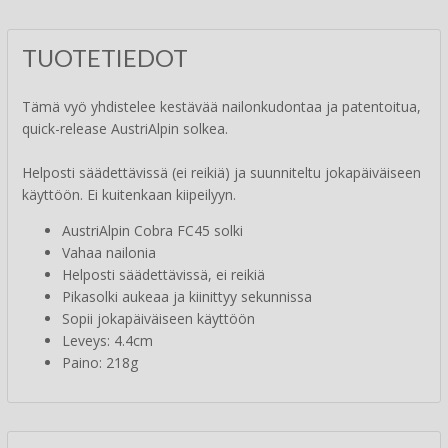
TUOTETIEDOT
Tämä vyö yhdistelee kestävää nailonkudontaa ja patentoitua,
quick-release AustriAlpin solkea.
Helposti säädettävissä (ei reikiä) ja suunniteltu jokapäiväiseen
käyttöön. Ei kuitenkaan kiipeilyyn.
AustriAlpin Cobra FC45 solki
Vahaa nailonia
Helposti säädettävissä, ei reikiä
Pikasolki aukeaa ja kiinittyy sekunnissa
Sopii jokapäiväiseen käyttöön
Leveys: 4.4cm
Paino: 218g