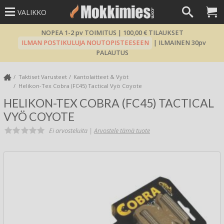
VALIKKO
NOPEA 1-2 pv TOIMITUS | 100,00 € TILAUKSET
ILMAN POSTIKULUJA NOUTOPISTEESEEN
| ILMAINEN 30pv
PALAUTUS
Taktiset Varusteet
Kantolaitteet & Vyöt
Helikon-Tex Cobra (FC45) Tactical Vyö Coyote
HELIKON-TEX COBRA (FC45) TACTICAL
VYÖ COYOTE
Ei arvosteluita |
Arvostele tämä tuote