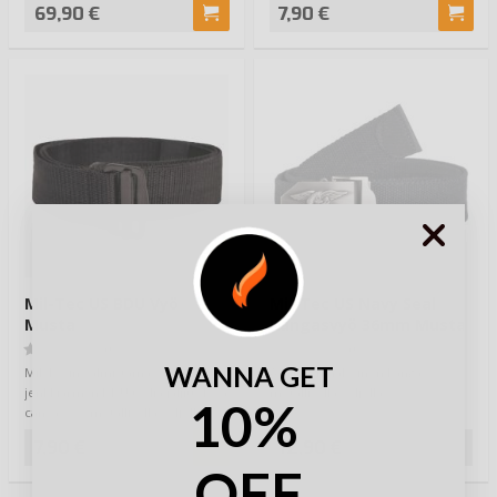
69,90 €
7,90 €
Mil-Tec US BDU Vyö
Mil-Tec US Navy Seal
Musta
Kangasvyö 36mm Musta
(0)
(0)
WANNA GET
Mil-Tecin valmistama,
Asiallisen näköinen kangasvyö
jenkkiarmyn BDU tyyliä jäljittelevä
metallisella soljella.
10%
canvasvyö metallisella soljella.
Helppo ja…
7,90 €
12,90 €
OFF