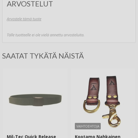
ARVOSTELUT
Arvostele tämä tuote
Tälle tuotteelle ei ole vielä annettu arvosteluita.
SAATAT TYKÄTÄ NÄISTÄ
VAIHTOEHTOJA
Mil-Tec Quick Release
Kootamo Nahkainen