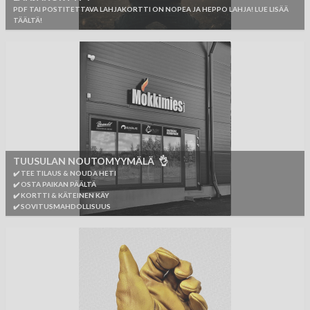
PDF TAI POSTITETTAVA LAHJAKORTTI ON NOPEA JA HEPPO LAHJA! LUE LISÄÄ
TÄÄLTÄ!
TUUSULAN NOUTOMYYMÄLÄ 👌
✔️ TEE TILAUS & NOUDA HETI
✔️ OSTA PAIKAN PÄÄLTÄ
✔️ KORTTI & KÄTEINEN KÄY
✔️ SOVITUSMAHDOLLISUUS