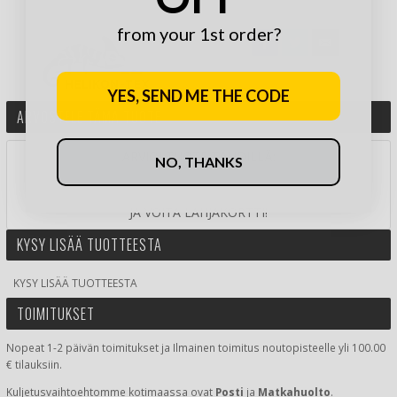
from your 1st order?
YES, SEND ME THE CODE
ARVOSTELE TÄMÄ TUOTE
ARVIOI TUOTE TÄHDILLÄ:
NO, THANKS
JA VOITA LAHJAKORTTI!
KYSY LISÄÄ TUOTTEESTA
KYSY LISÄÄ TUOTTEESTA
TOIMITUKSET
Nopeat 1-2 päivän toimitukset ja Ilmainen toimitus noutopisteelle yli 100.00
€ tilauksiin.
Kuljetusvaihtoehtomme kotimaassa
ovat
Posti
ja
Matkahuolto
.