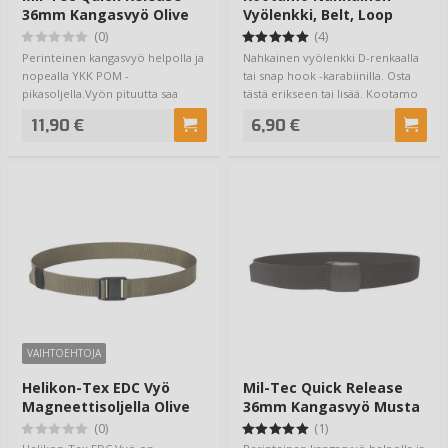
36mm Kangasvyö Olive
Vyölenkki, Belt, Loop
(0)
(4)
Perinteinen kangasvyö helpolla ja
Nahkainen vyölenkki D-renkaalla
nopealla YKK POM -
tai snap hook -karabiinilla. Osta
pikasoljella.Vyön pituutta saa
tästä erikseen tai lisää. Kootamo
helposti säädetty…
…
11,90 €
6,90 €
VAIHTOEHTOJA
Helikon-Tex EDC Vyö
Mil-Tec Quick Release
Magneettisoljella Olive
36mm Kangasvyö Musta
(0)
(1)