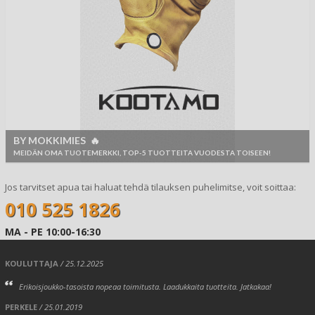
BY MOKKIMIES 🔥
MEIDÄN OMA TUOTEMERKKI, TOP-5 TUOTTEITA VUODESTA TOISEEN!
Jos tarvitset apua tai haluat tehdä tilauksen puhelimitse, voit soittaa:
010 525 1826
MA - PE 10:00-16:30
KOULUTTAJA
/ 25.12.2025
Erikoisjoukko-tasoista nopeaa toimitusta. Laadukkaita tuotteita. Jatkakaa!
PERKELE
/ 25.01.2019