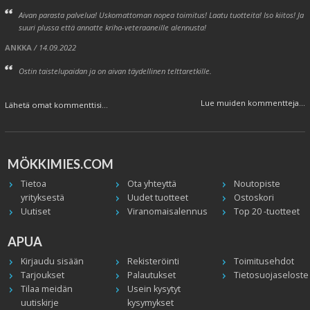
Aivan parasta palvelua! Uskomattoman nopea toimitus! Laatu tuotteita! Iso kiitos! Ja
suuri plussa että annatte kriha-veteraaneille alennusta!
ANKKA
/ 14.09.2022
Ostin taistelupaidan ja on aivan täydellinen telttaretkille.
Lue muiden kommentteja...
Lähetä omat kommenttisi...
MÖKKIMIES.COM
Tietoa
Ota yhteyttä
Noutopiste
yrityksestä
Uudet tuotteet
Ostoskori
Uutiset
Viranomaisalennus
Top 20 -tuotteet
APUA
Kirjaudu sisään
Rekisteröinti
Toimitusehdot
Tarjoukset
Palautukset
Tietosuojaseloste
Tilaa meidän
Usein kysytyt
uutiskirje
kysymykset