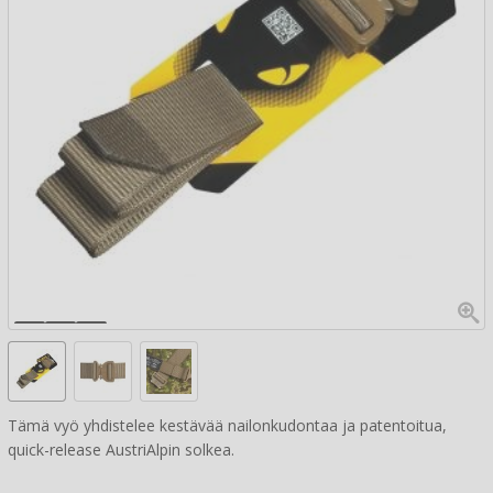
Tämä vyö yhdistelee kestävää nailonkudontaa ja patentoitua,
quick-release AustriAlpin solkea.