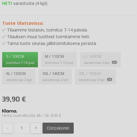
HETI
varastosta (4 kpl)
Tuote tilattavissa:
✅ Tilaamme tiistaisin, toimitus 7-14 päivää.
✅ Tilauksen muut tuotteet toimitamme heti.
✅ Tämä tuote seuraa jälkitoimituksena perästä.
S / 100CM
M / 110CM
L / 120CM
toimitus 7-14 pvä
toimitus 7-14 pvä
varastossa 0 kpl
XL / 130CM
XXL / 140CM
3XL / 150CM
varastossa 2 kpl
varastossa 2 kpl
varastossa 0 kpl
39,90
€
Hinta osamaksulla alk. / kk: 8,95 €
-
+
Ostoskoriin