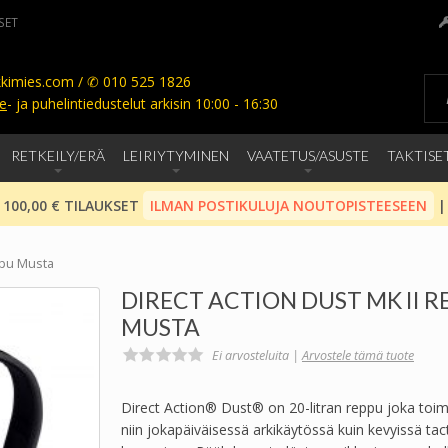
SET
kimies.com / ✆ 010 525 1826
e
- ja puhelintiedustelut arkisin 10:00 - 16:30
RETKEILY/ERÄ
LEIRIYTYMINEN
VAATETUS/ASUSTE
TAKTISE
 100,00 € TILAUKSET
ILMAN POSTIKULUJA NOUTOPISTEESEEN
|
ppu Musta
DIRECT ACTION DUST MK II R
MUSTA
Ei arvosteluita |
Arvostele tämä tuote
Direct Action® Dust® on 20-litran reppu joka toimi
niin jokapäiväisessä arkikäytössä kuin kevyissä tact