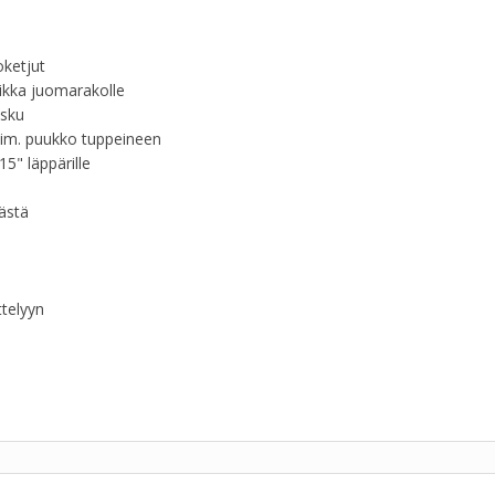
ketjut
aikka juomarakolle
asku
sim. puukko tuppeineen
5" läppärille
äästä
ttelyyn