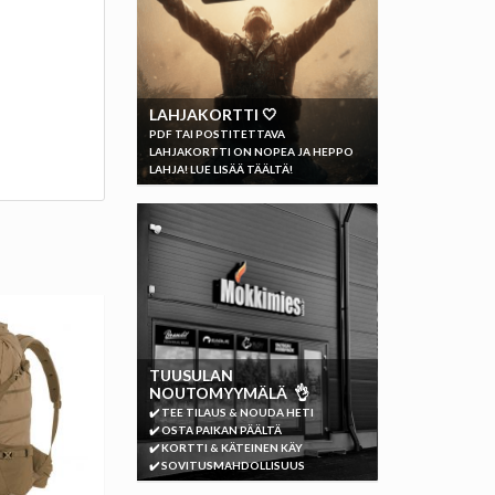
LAHJAKORTTI 🤍
PDF TAI POSTITETTAVA
LAHJAKORTTI ON NOPEA JA HEPPO
LAHJA! LUE LISÄÄ TÄÄLTÄ!
TUUSULAN
NOUTOMYYMÄLÄ 👌
✔️ TEE TILAUS & NOUDA HETI
✔️ OSTA PAIKAN PÄÄLTÄ
✔️ KORTTI & KÄTEINEN KÄY
✔️ SOVITUSMAHDOLLISUUS