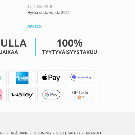
31.12.2024
15.45
Hyvää uutta vuotta 2025!
Arkisto
KULLA
100%
UAIKAA
TYYTYVÄISYYSTAKUU
ARF
BLÅ BAND
BOHNING
BOLLÉ SAFETY
BRANDIT