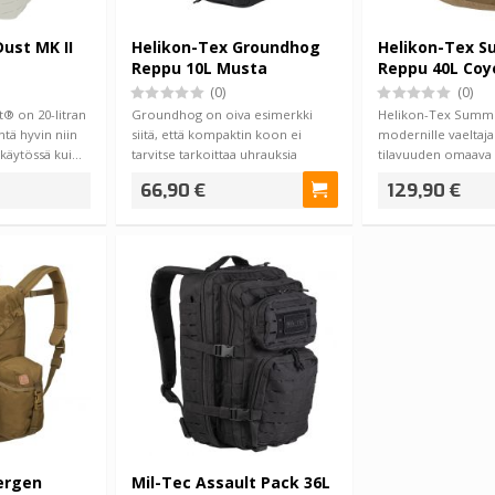
Dust MK II
Helikon-Tex Groundhog
Helikon-Tex S
Reppu 10L Musta
Reppu 40L Coy
(0)
(0)
t® on 20-litran
Groundhog on oiva esimerkki
Helikon-Tex Summi
htä hyvin niin
siitä, että kompaktin koon ei
modernille vaeltajal
ikäytössä kui…
tarvitse tarkoittaa uhrauksia
tilavuuden omaava 
toiminnallis…
yhdistel…
66,90 €
129,90 €
ergen
Mil-Tec Assault Pack 36L