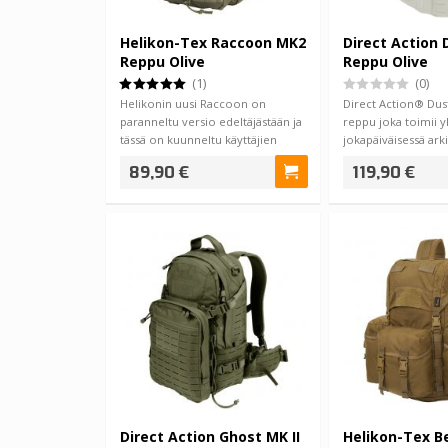
Helikon-Tex Raccoon MK2
Direct Action 
Reppu Olive
Reppu Olive
(1)
(0)
Helikonin uusi Raccoon on
Direct Action® Dus
paranneltu versio edeltäjästään ja
reppu joka toimii y
tässä on kuunneltu käyttäjien
jokapäiväisessä ark
palautett…
89,90 €
119,90 €
Direct Action Ghost MK II
Helikon-Tex B