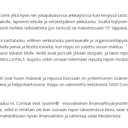
imii yhtä hyvin niin jokapäiväisessä arkikäytössä kuin kevyissä tactic
le, läpivienti letkulle ja vetoketjullinen pikkutasku. Sisältä löytyvien
esti herkkiä radiolaitteita (jos tacticul) tai maksimissaan 15" läppäriä.
 karttatasku, erillinen verkkotasku pientavaralle ja organisointiläpys
kella pieniä ja litteitä esineitä, kun reppu on suljettu sivuun mahtuu
er leikatut Molle -lenkit eivät pursoile yhtään ulospäin, ja täten rep
ttu MOLLE/PALS -kujasto onkin omiaan tekemään repusta täysin modul
eet ovat huisin mukavat ja repussa itsessään on jonkinmoinen sisäine
käänä ja helppokantoisena. Reppu on valmistettu kestävästä 500D Cor
kuuluu ns. Combat Vent System® - innovatiivinen ilmanvaihtojärjestel
elkä ei nimittäin ole ihan suoraan repun takaseinässä kiinni, vaan er
mahdollistaen hyvän ilmanvaihdon ja vähentää selän hikoilemista.