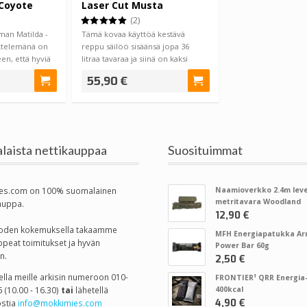
Coyote
Laser Cut Musta
(2)
man Matilda -
Tämä kovaa käyttöä kestävä
ittelemänä on
reppu säilöö sisäänsä jopa 36
en, että hyviä
litraa tavaraa ja siinä on kaksi
kookasta o…
55,90 €
laista nettikauppaa
Suosituimmat
es.com on 100% suomalainen
Naamioverkko 2.4m leve
metritavara Woodland
auppa.
12,90 €
vuoden kokemuksella takaamme
MFH Energiapatukka A
opeat toimitukset ja hyvän
Power Bar 60g
n.
2,50 €
tella meille arkisin numeroon 010-
FRONTIER¹ QRR Energia-
 (10.00 - 16.30)
tai
lähetellä
400kcal
4,90 €
stia
info@mokkimies.com