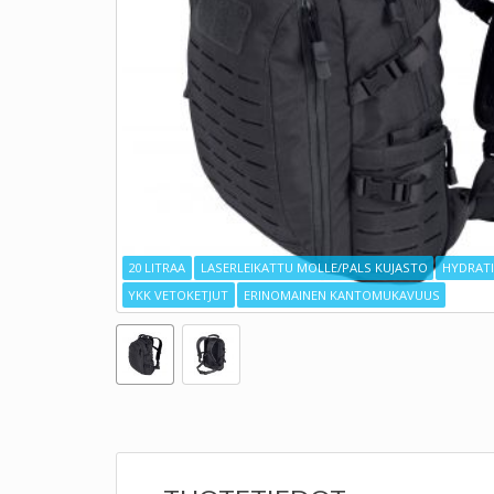
20 LITRAA
LASERLEIKATTU MOLLE/PALS KUJASTO
HYDRAT
YKK VETOKETJUT
ERINOMAINEN KANTOMUKAVUUS