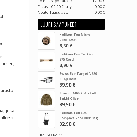
Toimitus työpaikalle
12.90 €
Tilaus 100.00 € tai yli
0.00 €
Nouto Tuusulasta
0.00 €
al
JUURI SAAPUNEET
Helikon-Tex Micro
Cord 125ft
kä
8,50 €
Helikon-Tex Tactical
un
275 Cord
aarisen,
8,90 €
Swiss Eye Target V620
Suojalasit
n
39,90 €
durasta
Brandit M65 Softshell
Takki Olive
89,90 €
mä, joka
Helikon-Tex EDC
illinen
Compact Shoulder Bag
32,90 €
KATSO KAIKKI