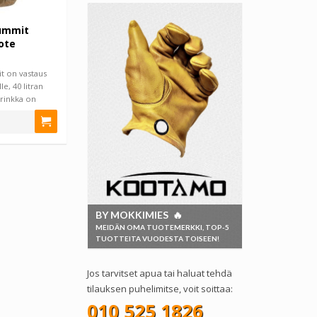
ummit
ote
t on vastaus
le, 40 litran
rinkka on
BY MOKKIMIES 🔥
MEIDÄN OMA TUOTEMERKKI, TOP-5
TUOTTEITA VUODESTA TOISEEN!
Jos tarvitset apua tai haluat tehdä
tilauksen puhelimitse, voit soittaa:
010 525 1826