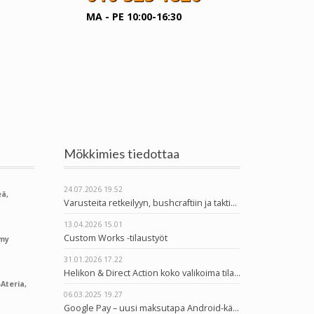
MA - PE 10:00-16:30
Mökkimies tiedottaa
24.07.2026
19.52
ä,
Varusteita retkeilyyn, bushcraftiin ja taktiseen käyttöön
13.04.2026
15.01
Custom Works -tilaustyöt
rmy
31.01.2026
17.22
Helikon & Direct Action koko valikoima tilattavissa
Ateria,
06.03.2025
19.27
Google Pay – uusi maksutapa Android-käyttäjille