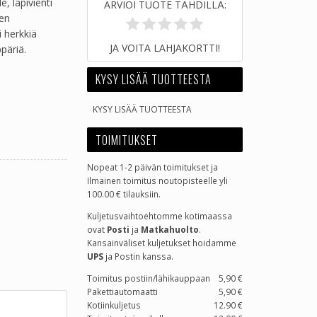
, läpivienti
ARVIOI TUOTE TÄHDILLÄ:
ien
i herkkiä
JA VOITA LAHJAKORTTI!
ppäriä.
KYSY LISÄÄ TUOTTEESTA
KYSY LISÄÄ TUOTTEESTA
TOIMITUKSET
Nopeat 1-2 päivän toimitukset ja
Ilmainen toimitus noutopisteelle yli
100.00 € tilauksiin.
Kuljetusvaihtoehtomme kotimaassa
ovat
Posti
ja
Matkahuolto
.
Kansainväliset kuljetukset hoidamme
UPS
ja Postin kanssa.
Toimitus postiin/lähikauppaan
5,90 €
Pakettiautomaatti
5,90 €
Kotiinkuljetus
12.90 €