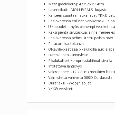
Mitat (päälokero): 42 x 26 x 14cm
Laserleikattu MOLLE/PALS -kujasto
Kahteen suuntaan aukenevat YKK® veto
Päälokerossa erillinen verkkotasku ja p
Ulkopuolella myös pienempi vetoketjut
Kaksi pientä sivutaskua, sinne menee e
Päälokerossa pehmustettu paikka max. 1
Paracord kantokahva
Olkaviilekkeet saa pikalukoilla auki alap
D-renkuloita kiinnityksiin
Pikalukolliset kompressiohihnat sivuilla
Irrotettava lantiovyö
Velcropaneeli (12 x 8cm) merkkien kiinni
Valmistettu vahvasta 500D Cordurasta
Duraflex® - WooJin soljet
YKK® vetskarit