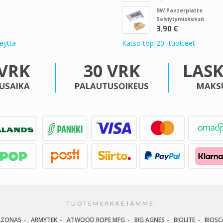
BW Panzerplatte
Selviytymiskeksit
3,90 €
eyttä
Katso top-20 -tuotteet
 VRK
30 VRK
LAS
USAIKA
PALAUTUSOIKEUS
MAKS
TUOTEMERKKEJÄMME:
AZONAS
ARMYTEK
ATWOOD ROPE MFG
BIG AGNES
BIOLITE
BIOSC