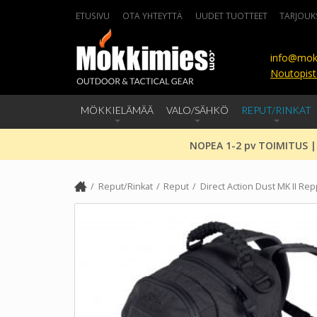
ETUSIVU
OTA YHTEYTTÄ
UUDET TUOTTEET
TARJOUK
info@mok
Noutopist
MÖKKIELÄMÄÄ
VALO/SÄHKÖ
REPUT/RINKAT
NOPEA 1-2 pv TOIMITUS |
Reput/Rinkat
Reput
Direct Action Dust MK II Re