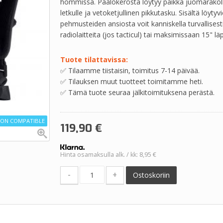
hommissa. Päälokerosta löytyy paikka juomarakolle
letkulle ja vetoketjullinen pikkutasku. Sisältä löytyv
pehmusteiden ansiosta voit kanniskella turvallisest
radiolaitteita (jos tacticul) tai maksimissaan 15" lä
Tuote tilattavissa:
✅ Tilaamme tiistaisin, toimitus 7-14 päivää.
✅ Tilauksen muut tuotteet toimitamme heti.
✅ Tämä tuote seuraa jälkitoimituksena perästä.
ION COMPATIBLE
119,90
€
Hinta osamaksulla alk. / kk: 8,95 €
-
+
Ostoskoriin