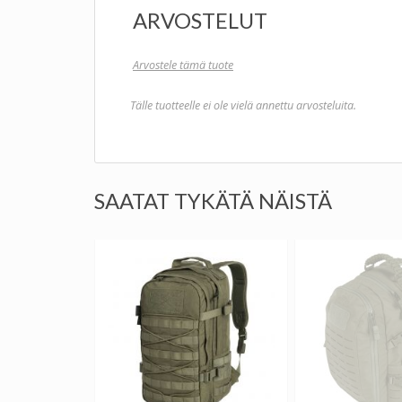
ARVOSTELUT
Arvostele tämä tuote
Tälle tuotteelle ei ole vielä annettu arvosteluita.
SAATAT TYKÄTÄ NÄISTÄ