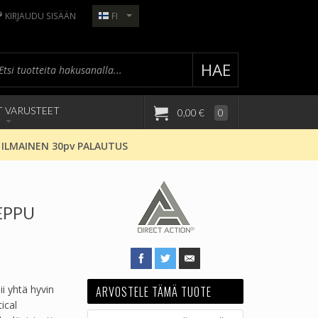
KIRJAUDU SISÄÄN
FI
HAE
T VARUSTEET
0,00 €
0
 ILMAINEN 30pv PALAUTUS
EPPU
i yhtä hyvin
ARVOSTELE TÄMÄ TUOTE
ical