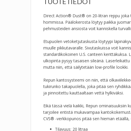
TUOTETIEDOT
Direct Action® Dust® on 20-litran reppu joka to
hommissa. Päälokerosta löytyy paikka juomarakol
pehmusteiden ansiosta voit kanniskella turvallis
Etupuolen vetoketjutaskusta löytyypi läpinäkyvä
muulle pikkutavaralle. Sivutaskuissa voit kannis
standardikokoinen U.S. canteen kenttäkuksa. Las
ulkopinta pysyy tasaisen sileänä. Laserleika
mutta niin, että säilytetään low-profile lookki.
Repun kantosysteemi on niin, että olkaviilekk
tukirunko takapuolella, joka pitää sen ryhdik
ja pinnoitettu kauttaaltaan vettä hylkiväksi.
Eikä tässä vielä kaikki, Repun ominaisuuksiin 
tarjoilee entistä mukavampaa kantokokemusta, s
CVS® -verkkopunos pitää sen hieman etäällä, 
Tilavuus: 20 litraa