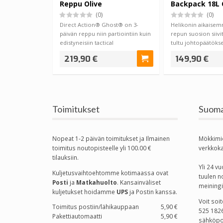
Reppu Olive
Backpack 18L 
(0)
(0)
Direct Action® Ghost® on 3-
Helikonin aikaisem
päivän reppu niin partiointiin kuin
repun suosion siiv
edistyneisiin tactical
tultu johtopäätökse
hommiin.Repust…
Bus…
219,90 €
149,90 €
Toimitukset
Suoma
Nopeat 1-2 päivän toimitukset ja Ilmainen
Mökkimi
toimitus noutopisteelle yli 100.00 €
verkkok
tilauksiin.
Yli 24 
Kuljetusvaihtoehtomme kotimaassa
ovat
tuulen n
Posti
ja
Matkahuolto
. Kansainväliset
meiningi
kuljetukset hoidamme
UPS
ja Postin kanssa.
Voit soi
Toimitus postiin/lähikauppaan
5,90 €
525 1826
Pakettiautomaatti
5,90 €
sähköpo