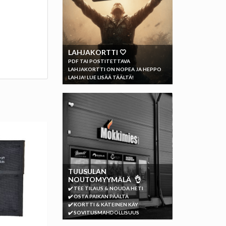
LAHJAKORTTI 🤍
PDF TAI POSTITETTAVA
LAHJAKORTTI ON NOPEA JA HEPPO
LAHJA! LUE LISÄÄ TÄÄLTÄ!
TUUSULAN
NOUTOMYYMÄLÄ 👌
✔️ TEE TILAUS & NOUDA HETI
✔️ OSTA PAIKAN PÄÄLTÄ
✔️ KORTTI & KÄTEINEN KÄY
✔️ SOVITUSMAHDOLLISUUS