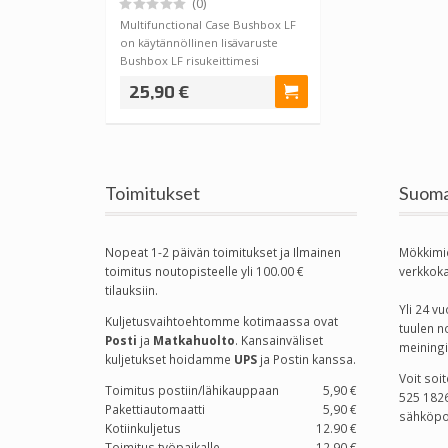
(0)
Multifunctional Case Bushbox LF
on käytännöllinen lisävaruste
Bushbox LF risukeittimesi
kaveriksi. M…
25,90 €
Toimitukset
Suoma
Nopeat 1-2 päivän toimitukset ja Ilmainen
Mökkimi
toimitus noutopisteelle yli 100.00 €
verkkok
tilauksiin.
Yli 24 
Kuljetusvaihtoehtomme kotimaassa
ovat
tuulen n
Posti
ja
Matkahuolto
. Kansainväliset
meiningi
kuljetukset hoidamme
UPS
ja Postin kanssa.
Voit soi
Toimitus postiin/lähikauppaan
5,90 €
525 1826
Pakettiautomaatti
5,90 €
sähköpo
Kotiinkuljetus
12.90 €
Toimitus työpaikalle
12.90 €