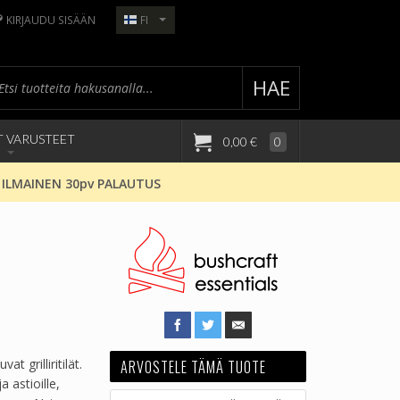
KIRJAUDU SISÄÄN
FI
HAE
T VARUSTEET
0,00 €
0
 ILMAINEN 30pv PALAUTUS
 grilliritilät.
ARVOSTELE TÄMÄ TUOTE
a astioille,