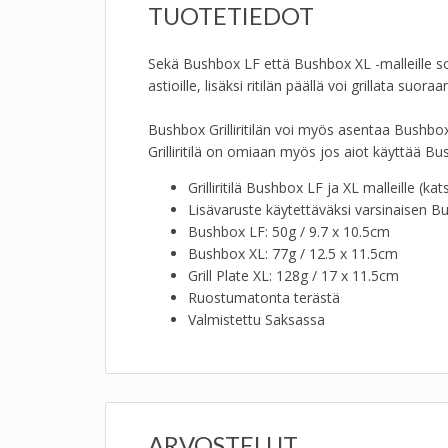
TUOTETIEDOT
Sekä Bushbox LF että Bushbox XL -malleille sovelt
astioille, lisäksi ritilän päällä voi grillata suo
Bushbox Grilliritilän voi myös asentaa Bushbox
Grilliritilä on omiaan myös jos aiot käyttää Bush
Grilliritilä Bushbox LF ja XL malleille (kat
Lisävaruste käytettäväksi varsinaisen B
Bushbox LF: 50g / 9.7 x 10.5cm
Bushbox XL: 77g / 12.5 x 11.5cm
Grill Plate XL: 128g / 17 x 11.5cm
Ruostumatonta terästä
Valmistettu Saksassa
ARVOSTELUT