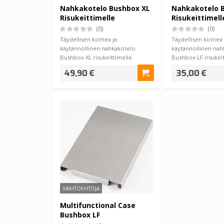
Nahkakotelo Bushbox XL
Nahkakotelo 
Risukeittimelle
Risukeittimell
(0)
(0)
Täydellisen komea ja
Täydellisen komea 
käytännöllinen nahkakotelo
käytännöllinen nah
Bushbox XL risukeittimelle.
Bushbox LF risukeit
Kotelo on nahkaa ja valm…
Kotelo on nahkaa 
49,90 €
35,00 €
VAIHTOEHTOJA
Multifunctional Case
Bushbox LF