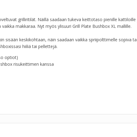
uvat grilliritilät. Näillä saadaan tukeva keittotaso pienille kattiloille 
raan vaikka makkaraa. Nyt myös ylisuuri Grill Plate Bushbox XL mallille.
in sisään keskikohtaan, näin saadaan vaikka spriipolttimelle sopiva ta
boxissasi hiiliä tai pellettejä.
so optiot)
ushbox risukeittimen kanssa