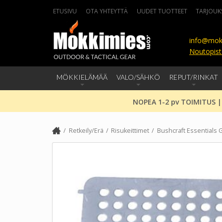
ETUSIVU
OTA YHTEYTTÄ
UUDET TUOTTEET
TARJOUK
info@mok
Noutopist
MÖKKIELÄMÄÄ
VALO/SÄHKÖ
REPUT/RINKAT
NOPEA 1-2 pv TOIMITUS |
Retkeily/Erä
Risukeittimet
Bushcraft Essentials Gr