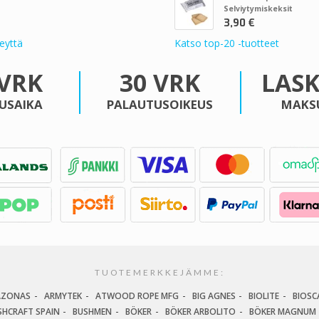
Selviytymiskeksit
3,90 €
eyttä
Katso top-20 -tuotteet
 VRK
30 VRK
LAS
USAIKA
PALAUTUSOIKEUS
MAKS
TUOTEMERKKEJÄMME:
AZONAS
ARMYTEK
ATWOOD ROPE MFG
BIG AGNES
BIOLITE
BIOSC
SHCRAFT SPAIN
BUSHMEN
BÖKER
BÖKER ARBOLITO
BÖKER MAGNUM