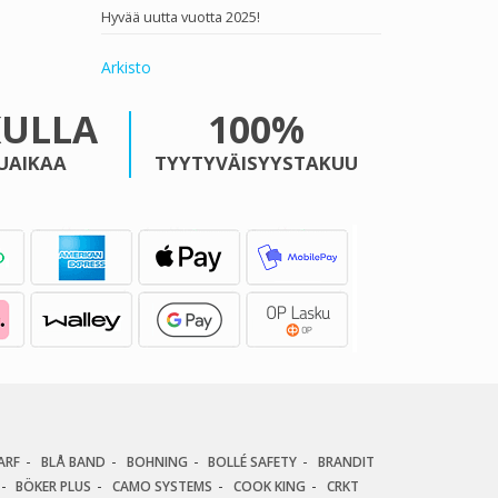
Hyvää uutta vuotta 2025!
Arkisto
KULLA
100%
UAIKAA
TYYTYVÄISYYSTAKUU
ARF
BLÅ BAND
BOHNING
BOLLÉ SAFETY
BRANDIT
BÖKER PLUS
CAMO SYSTEMS
COOK KING
CRKT