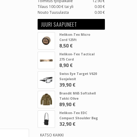
Toimitus työpaikalle
12.90 €
Tilaus 100.00 € tai yli
0.00 €
Nouto Tuusulasta
0.00 €
JUURI SAAPUNEET
Helikon-Tex Micro
Cord 125ft
8,50 €
Helikon-Tex Tactical
275 Cord
8,90 €
Swiss Eye Target V620
Suojalasit
39,90 €
Brandit M65 Softshell
Takki Olive
89,90 €
Helikon-Tex EDC
Compact Shoulder Bag
32,90 €
KATSO KAIKKI