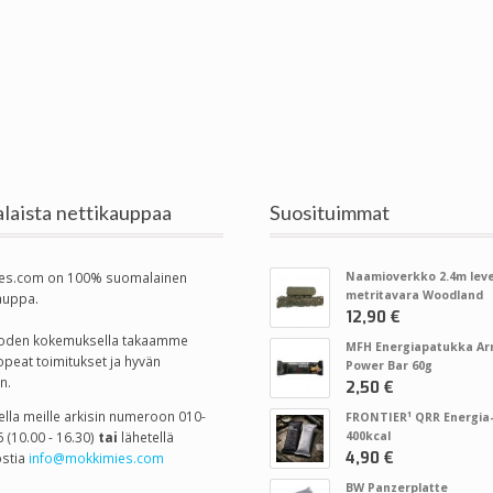
laista nettikauppaa
Suosituimmat
es.com on 100% suomalainen
Naamioverkko 2.4m leve
metritavara Woodland
auppa.
12,90 €
vuoden kokemuksella takaamme
MFH Energiapatukka A
opeat toimitukset ja hyvän
Power Bar 60g
n.
2,50 €
tella meille arkisin numeroon 010-
FRONTIER¹ QRR Energia-
 (10.00 - 16.30)
tai
lähetellä
400kcal
4,90 €
stia
info@mokkimies.com
BW Panzerplatte