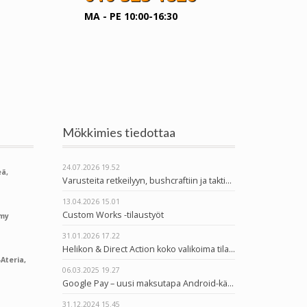
MA - PE 10:00-16:30
Mökkimies tiedottaa
24.07.2026
19.52
ä,
Varusteita retkeilyyn, bushcraftiin ja taktiseen käyttöön
13.04.2026
15.01
Custom Works -tilaustyöt
rmy
31.01.2026
17.22
Helikon & Direct Action koko valikoima tilattavissa
Ateria,
06.03.2025
19.27
Google Pay – uusi maksutapa Android-käyttäjille
31.12.2024
15.45