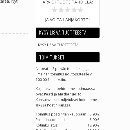
kkaraa. Nyt
ARVIOI TUOTE TÄHDILLÄ:
JA VOITA LAHJAKORTTI!
KYSY LISÄÄ TUOTTEESTA
KYSY LISÄÄ TUOTTEESTA
TOIMITUKSET
Nopeat 1-2 päivän toimitukset ja
Ilmainen toimitus noutopisteelle yli
100.00 € tilauksiin.
Kuljetusvaihtoehtomme kotimaassa
ovat
Posti
ja
Matkahuolto
.
Kansainväliset kuljetukset hoidamme
UPS
ja Postin kanssa.
Toimitus postiin/lähikauppaan
5,90 €
Pakettiautomaatti
5,90 €
Kotiinkuljetus
12.90 €