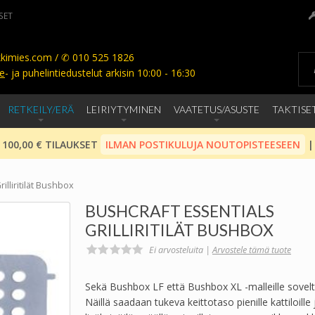
SET
kimies.com / ✆ 010 525 1826
e
- ja puhelintiedustelut arkisin 10:00 - 16:30
RETKEILY/ERÄ
LEIRIYTYMINEN
VAATETUS/ASUSTE
TAKTISE
 100,00 € TILAUKSET
ILMAN POSTIKULUJA NOUTOPISTEESEEN
|
illiritilät Bushbox
BUSHCRAFT ESSENTIALS
GRILLIRITILÄT BUSHBOX
Ei arvosteluita |
Arvostele tämä tuote
Sekä Bushbox LF että Bushbox XL -malleille soveltuvat
Näillä saadaan tukeva keittotaso pienille kattiloille j