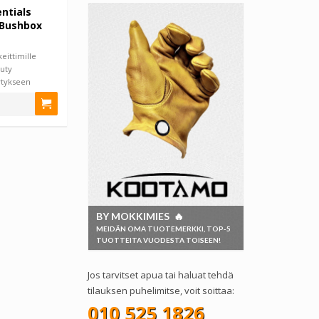
ntials
 Bushbox
eittimille
duty
lytykseen
BY MOKKIMIES 🔥
MEIDÄN OMA TUOTEMERKKI, TOP-5
TUOTTEITA VUODESTA TOISEEN!
Jos tarvitset apua tai haluat tehdä
tilauksen puhelimitse, voit soittaa:
010 525 1826