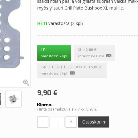
lisäksi ritilän päällä voi grillata suoraan vaikka ma
myös ylisuuri Grill Plate Bushbox XL mallille.
HETI
varastosta (2 kpl)
LF
XL
+2,00 €
varastossa 2 kpl
varastossa 0 kpl
GRILL PLATE BUSHBOX XL
+5,00 €
varastossa 0 kpl
9,90
€
Hinta osamaksulla alk. / kk: 8,95 €
-
+
Ostoskoriin