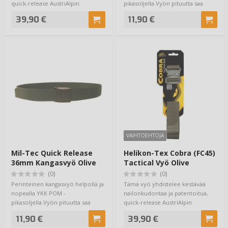
quick-release AustriAlpin
pikasoljella.Vyön pituutta saa
solkea.Helpost…
helposti säädetty…
39,90 €
11,90 €
VAIHTOEHTOJA
Mil-Tec Quick Release
Helikon-Tex Cobra (FC45)
36mm Kangasvyö Olive
Tactical Vyö Olive
(0)
(0)
Perinteinen kangasvyö helpolla ja
Tämä vyö yhdistelee kestävää
nopealla YKK POM -
nailonkudontaa ja patentoitua,
pikasoljella.Vyön pituutta saa
quick-release AustriAlpin
helposti säädetty…
solkea.Helpost…
11,90 €
39,90 €