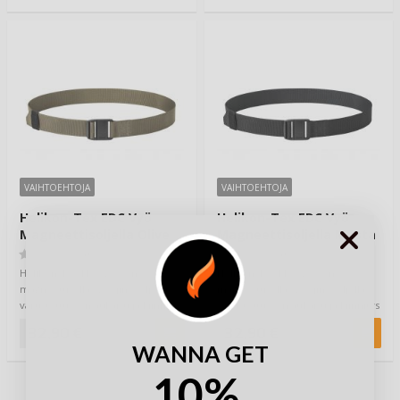
VAIHTOEHTOJA
VAIHTOEHTOJA
Helikon-Tex EDC Vyö
Helikon-Tex EDC Vyö
Magneettisoljella Olive
Magneettisoljella Musta
(0)
(0)
Helikon-Tex EDC Vyö on
Helikon-Tex EDC Vyö on
magneettisella Woojin -soljella
magneettisella Woojin -soljella
varustettu, sen aukaisu ja kiinnitys
varustettu, sen aukaisu ja kiinnitys
tapahtuu…
tapahtuu…
32,90 €
32,90 €
WANNA GET
10%