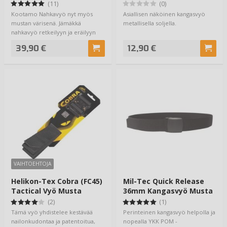
Utility
(11)
(0)
Kootamo Nahkavyö nyt myös
Asiallisen näköinen kangasvyö
mustan värisenä. Jämäkkä
metallisella soljella.
nahkavyö retkeilyyn ja eräilyyn
sekä jokapäiväise…
39,90 €
12,90 €
VAIHTOEHTOJA
Helikon-Tex Cobra (FC45)
Mil-Tec Quick Release
Tactical Vyö Musta
36mm Kangasvyö Musta
(2)
(1)
Tämä vyö yhdistelee kestävää
Perinteinen kangasvyö helpolla ja
nailonkudontaa ja patentoitua,
nopealla YKK POM -