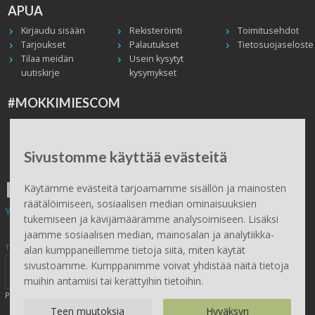
APUA
Kirjaudu sisään
Rekisteröinti
Toimitusehdot
Tarjoukset
Palautukset
Tietosuojaseloste
Tilaa meidän
Usein kysytyt
uutiskirje
kysymykset
#MOKKIMIESCOM
Facebook
Instagram
Twitter / X
TikTok
Youtube
In English
Peruuta tilaus
Sivustomme käyttää evästeitä
ILMAINEN TOIMITUS
Käytämme evästeitä tarjoamamme sisällön ja mainosten
räätälöimiseen, sosiaalisen median ominaisuuksien
Yli 100 € tilauksiin.
tukemiseen ja kävijämäärämme analysoimiseen. Lisäksi
jaamme sosiaalisen median, mainosalan ja analytiikka-
Tilaa Mökkimies.comin uutiskirje tästä
alan kumppaneillemme tietoja siitä, miten käytät
sivustoamme. Kumppanimme voivat yhdistää näitä tietoja
muihin antamiisi tai kerättyihin tietoihin.
Painamalla lähetä, hyväksyt henkilötietojen tallentamisen (
lue
)
Teen muutoksia
Hyväksyn