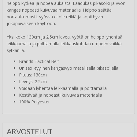
helppo kytkeä ja nopea aukaista. Laadukas pikasolki ja vyön
kangas nopeasti kuivuvaa materiaalia. Helppo säätää
portaattomasti, vyössä ei ole reikiä ja sopii hyvin
jokapäiväiseen käyttöön.
Yksi koko 130cm ja 2.5cm leveä, vyötä on helppo lyhentää
leikkaamalla ja polttamalla leikkauskohdan umpeen vaikka
sytkärillä.
Brandit Tactical Belt
Unisex -tyylinen kangasvyö metallisella pikasoljella
Pituus: 130cm
Leveys: 2.5cm
Voidaan lyhentää leikkaamalla ja polttamalla
Kestävää ja nopeasti kuivuvaa materiaalia
100% Polyester
ARVOSTELUT