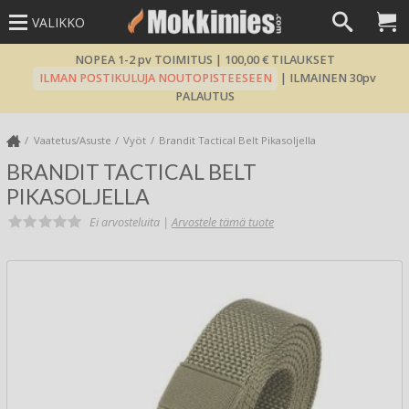
VALIKKO
NOPEA 1-2 pv TOIMITUS | 100,00 € TILAUKSET
ILMAN POSTIKULUJA NOUTOPISTEESEEN
| ILMAINEN 30pv
PALAUTUS
Vaatetus/Asuste
Vyöt
Brandit Tactical Belt Pikasoljella
BRANDIT TACTICAL BELT
PIKASOLJELLA
Ei arvosteluita |
Arvostele tämä tuote