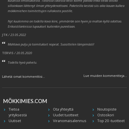
kuluessa ilmoituksesta. Toisessa casessa kesti kolme päivää enkä tiedä olisiko
silloinkaan lähtenyt ilman yhteydenottoani. Paketeilla kestää siis aika kauan kulkea
mökkimiehen toimitettujen rullakosta postille.
Nyt kuulemma on todella kova kiire, ymmärrän sen hyvin ja maltan kyllä odottaa.
Erikoistilanteissa lupaukset kuitenkin punnitaan.
JTK
/ 23.05.2022
Mahtava pulju ja toimitukset nopeat. Suosittelen lämpimästi!
TERVIS
/ 20.05.2020
Todella hyvä palvelu.
Lue muiden kommentteja...
Lähetä omat kommenttisi...
MÖKKIMIES.COM
Tietoa
Ota yhteyttä
Noutopiste
yrityksestä
Uudet tuotteet
Ostoskori
Uutiset
Viranomaisalennus
Top 20 -tuotteet