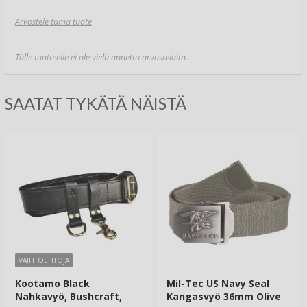
Arvostele tämä tuote
Tälle tuotteelle ei ole vielä annettu arvosteluita.
SAATAT TYKÄTÄ NÄISTÄ
VAIHTOEHTOJA
Kootamo Black
Mil-Tec US Navy Seal
Nahkavyö, Bushcraft,
Kangasvyö 36mm Olive