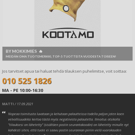
BY MOKKIMIES 🔥
MEIDÄN OMA TUOTEMERKKI, TOP-5 TUOTTEITA VUODESTA TOISEEN!
Jos tarvitset apua tai haluat tehdä tilauksen puhelimitse, voit soittaa:
010 525 1826
MA - PE 10:00-16:30
MATTI
/ 17.09.2021
Nopeaa toimitusta luvataan ja kehutaan palautteissa todella paljon joten koen
velvollisuudeksi kertoa tästä myös negatiivista palautetta. Ilmoitus otsikolla
"tilauksesi on lähetetty" (sisältäen postin seurantakoodin) on lähetetty minulle nyt
kahdesti siten, että tuote ei saavu postin seurannan piiriin vielä vuorokauden