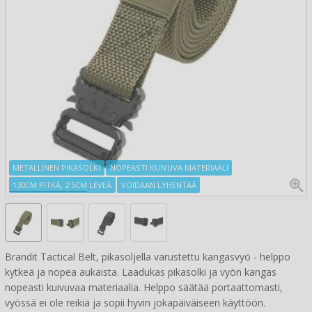
METALLINEN PIKASOLKI
NOPEASTI KUIVUVA MATERIAALI
130CM PITKÄ, 2.5CM LEVEÄ
VOIDAAN LYHENTÄÄ
Brandit Tactical Belt, pikasoljella varustettu kangasvyö - helppo
kytkeä ja nopea aukaista. Laadukas pikasolki ja vyön kangas
nopeasti kuivuvaa materiaalia. Helppo säätää portaattomasti,
vyössä ei ole reikiä ja sopii hyvin jokapäiväiseen käyttöön.