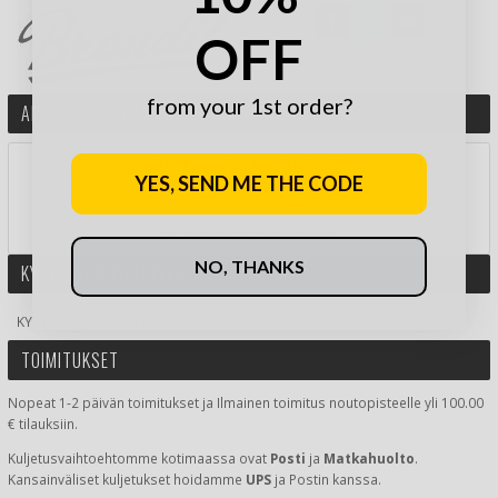
OFF
from your 1st order?
ARVOSTELE TÄMÄ TUOTE
ARVIOI TUOTE TÄHDILLÄ:
YES, SEND ME THE CODE
JA VOITA LAHJAKORTTI!
NO, THANKS
KYSY LISÄÄ TUOTTEESTA
KYSY LISÄÄ TUOTTEESTA
TOIMITUKSET
Nopeat 1-2 päivän toimitukset ja Ilmainen toimitus noutopisteelle yli 100.00
€ tilauksiin.
Kuljetusvaihtoehtomme kotimaassa
ovat
Posti
ja
Matkahuolto
.
Kansainväliset kuljetukset hoidamme
UPS
ja Postin kanssa.