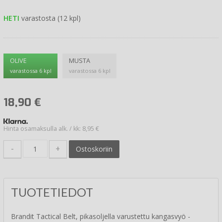
HETI
varastosta (12 kpl)
OLIVE
MUSTA
varastossa 6 kpl
varastossa 6 kpl
18,90
€
Hinta osamaksulla alk. / kk: 8,95 €
-
+
Ostoskoriin
TUOTETIEDOT
Brandit Tactical Belt, pikasoljella varustettu kangasvyö -