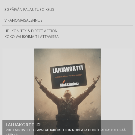
30 PÄIVÄN PALAUTUSOIKEUS
VIRANOMAISALENNUS
HELIKON-TEX & DIRECT ACTION
KOKO VALIKOIMA TILATTAVISSA
LAHJAKORTTI 🤍
PDF TAI POSTITETTAVA LAHJAKORTTI ON NOPEA JA HEPPO LAHJA! LUE LISÄÄ
TÄÄLTÄ!