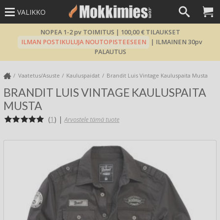
VALIKKO
NOPEA 1-2 pv TOIMITUS | 100,00 € TILAUKSET
ILMAN POSTIKULUJA NOUTOPISTEESEEN
| ILMAINEN 30pv
PALAUTUS
Vaatetus/Asuste
Kauluspaidat
Brandit Luis Vintage Kauluspaita Musta
BRANDIT LUIS VINTAGE KAULUSPAITA
MUSTA
(
1
)
|
Arvostele tämä tuote