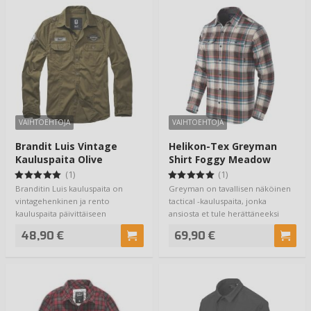
VAIHTOEHTOJA
VAIHTOEHTOJA
Brandit Luis Vintage
Helikon-Tex Greyman
Kauluspaita Olive
Shirt Foggy Meadow
Plaid
(1)
(1)
Branditin Luis kauluspaita on
Greyman on tavallisen näköinen
vintagehenkinen ja rento
tactical -kauluspaita, jonka
kauluspaita päivittäiseen
ansiosta et tule herättäneeksi
käyttöön. Valmistet…
mitään ep…
48,90 €
69,90 €