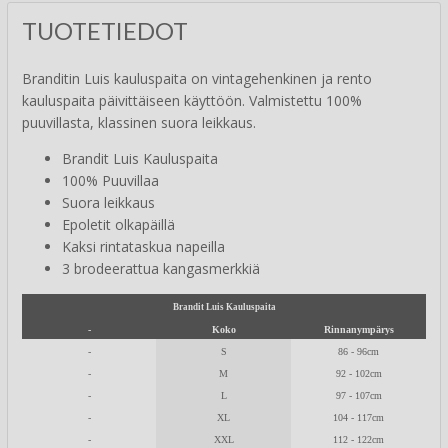
TUOTETIEDOT
Branditin Luis kauluspaita on vintagehenkinen ja rento
kauluspaita päivittäiseen käyttöön. Valmistettu 100%
puuvillasta, klassinen suora leikkaus.
Brandit Luis Kauluspaita
100% Puuvillaa
Suora leikkaus
Epoletit olkapäillä
Kaksi rintataskua napeilla
3 brodeerattua kangasmerkkiä
Brandit Luis Kauluspaita
-
Koko
Rinnanympärys
-
S
86 - 96cm
-
M
92 - 102cm
-
L
97 - 107cm
-
XL
104 - 117cm
-
XXL
112 - 122cm