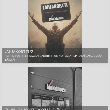
LAHJAKORTTI 🤍
PDF TAI POSTITETTAVA LAHJAKORTTI ON NOPEA JA HEPPO LAHJA! LUE LISÄÄ
TÄÄLTÄ!
TUUSULAN NOUTOMYYMÄLÄ 👌