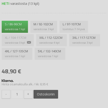
HETI
varastosta (13 kpl)
S / 86-96CM
M / 92-102CM
L / 97-107CM
varastossa 1 kpl
varastossa 3 kpl
toimitus 7-14 pvä
XL / 104-117CM
XXL / 112-122CM
3XL / 117-127CM
varastossa 0 kpl
varastossa 4 kpl
varastossa 3 kpl
4XL / 127-135CM
5XL / 132-140CM
varastossa 1 kpl
varastossa 1 kpl
48,90
€
Hinta osamaksulla alk. / kk: 8,95 €
-
+
Ostoskoriin