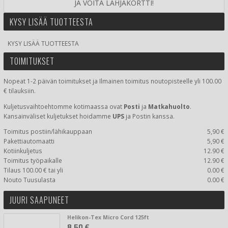
JA VOITA LAHJAKORTTI!
KYSY LISÄÄ TUOTTEESTA
KYSY LISÄÄ TUOTTEESTA
TOIMITUKSET
Nopeat 1-2 päivän toimitukset ja Ilmainen toimitus noutopisteelle yli 100.00
€ tilauksiin.
Kuljetusvaihtoehtomme kotimaassa
ovat
Posti
ja
Matkahuolto
.
Kansainväliset kuljetukset hoidamme
UPS
ja Postin kanssa.
Toimitus postiin/lähikauppaan
5,90 €
Pakettiautomaatti
5,90 €
Kotiinkuljetus
12.90 €
Toimitus työpaikalle
12.90 €
Tilaus 100.00 € tai yli
0.00 €
Nouto Tuusulasta
0.00 €
JUURI SAAPUNEET
Helikon-Tex Micro Cord 125ft
8,50 €