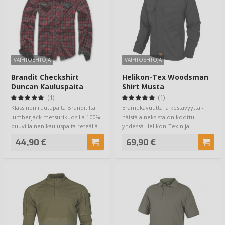
VAIHTOEHTOJA
VAIHTOEHTOJA
Brandit Checkshirt
Helikon-Tex Woodsman
Duncan Kauluspaita
Shirt Musta
Ruutu
(1)
(1)
Klassinen ruutupaita Branditilta
Erämukavuutta ja kestävyyttä -
lumberjack metsurikuosilla.100%
näistä aineksista on koottu
puuvillainen kauluspaita reteällä
yhdessä Helikon-Texin ja
r…
Puolalaisen Surv…
44,90 €
69,90 €