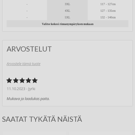
-
3XL
117 - 127cm
-
4XL
127 - 135cm
-
5XL
132 - 140cm
Valitse kokosi rinnanympäryksen mukaan
ARVOSTELUT
Arvostele tämä tuote
11.10.2023 - Jyrki
Mukava ja laadukas paita.
SAATAT TYKÄTÄ NÄISTÄ