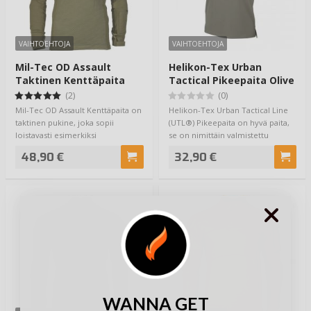
VAIHTOEHTOJA
VAIHTOEHTOJA
Mil-Tec OD Assault
Helikon-Tex Urban
Taktinen Kenttäpaita
Tactical Pikeepaita Olive
(2)
(0)
Mil-Tec OD Assault Kenttäpaita on
Helikon-Tex Urban Tactical Line
taktinen pukine, joka sopii
(UTL®) Pikeepaita on hyvä paita,
loistavasti esimerkiksi
se on nimittäin valmistettu
ammuntaan ja k…
termoak…
48,90 €
32,90 €
WANNA GET