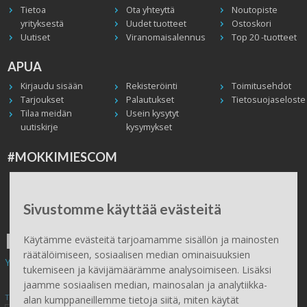
Tietoa
Ota yhteyttä
Noutopiste
yrityksestä
Uudet tuotteet
Ostoskori
Uutiset
Viranomaisalennus
Top 20 -tuotteet
APUA
Kirjaudu sisään
Rekisteröinti
Toimitusehdot
Tarjoukset
Palautukset
Tietosuojaseloste
Tilaa meidän
Usein kysytyt
uutiskirje
kysymykset
#MOKKIMIESCOM
Facebook
Instagram
Twitter / X
TikTok
Youtube
In English
Peruuta tilaus
Sivustomme käyttää evästeitä
ILMAINEN TOIMITUS
Käytämme evästeitä tarjoamamme sisällön ja mainosten
räätälöimiseen, sosiaalisen median ominaisuuksien
Yli 100 € tilauksiin.
tukemiseen ja kävijämäärämme analysoimiseen. Lisäksi
jaamme sosiaalisen median, mainosalan ja analytiikka-
Tilaa Mökkimies.comin uutiskirje tästä
alan kumppaneillemme tietoja siitä, miten käytät