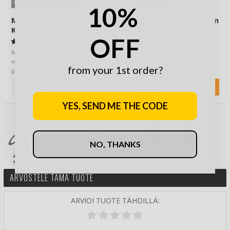
VAIHTOEHTOJA
VAIHTOEHTOJA
10%
Mil-Tec Assault Taktinen
Mil-Tec Assault Taktinen
Kenttäpaita Musta
Kenttäpaita Coyote
OFF
(2)
(1)
Mil-Tec Assault Kenttäpaita
Mil-Tec Assault Kenttäpaita
mustan värisenä on taktinen
kojootin värisenä on taktinen
from your 1st order?
pukine, joka sopii loistavasti
pukine, joka sopii loistavasti
esimerkiksi a…
esimerkiksi…
48,90 €
48,90 €
YES, SEND ME THE CODE
NO, THANKS
ARVOSTELE TÄMÄ TUOTE
ARVIOI TUOTE TÄHDILLÄ: