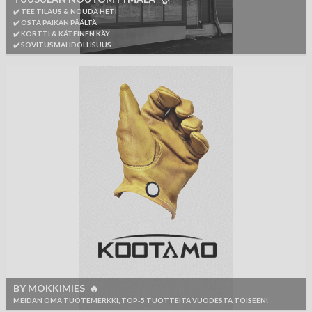
✔️ TEE TILAUS & NOUDA HETI
✔️ OSTA PAIKAN PÄÄLTÄ
✔️ KORTTI & KÄTEINEN KÄY
✔️ SOVITUSMAHDOLLISUUS
BY MOKKIMIES 🔥
MEIDÄN OMA TUOTEMERKKI, TOP-5 TUOTTEITA VUODESTA TOISEEN!