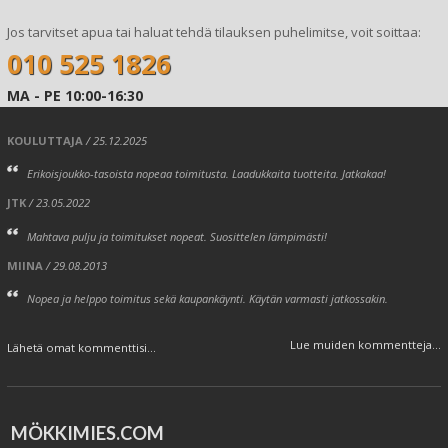
Jos tarvitset apua tai haluat tehdä tilauksen puhelimitse, voit soittaa:
010 525 1826
MA - PE 10:00-16:30
KOULUTTAJA
/ 25.12.2025
Erikoisjoukko-tasoista nopeaa toimitusta. Laadukkaita tuotteita. Jatkakaa!
JTK
/ 23.05.2022
Mahtava pulju ja toimitukset nopeat. Suosittelen lämpimästi!
MIINA
/ 29.08.2013
Nopea ja helppo toimitus sekä kaupankäynti. Käytän varmasti jatkossakin.
Lue muiden kommentteja...
Lähetä omat kommenttisi...
MÖKKIMIES.COM