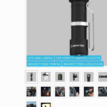
JOPA 2500 LUMENIA
3 ERI KIINNITYS MAHDOLLISUUTTA
MAGNEETTINEN PERÄPÄÄ
MAGNEETTINEN LATAUSPIUHA