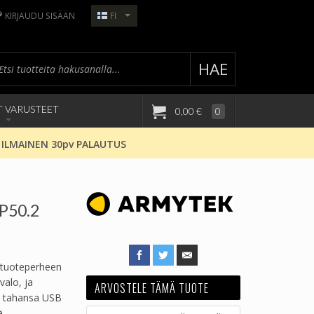
KIRJAUDU SISÄÄN
FI
HAE
T VARUSTEET
0,00 €
0
 ILMAINEN 30pv PALAUTUS
P50.2
 tuoteperheen
valo, ja
ARVOSTELE TÄMÄ TUOTE
lä tahansa USB
ä