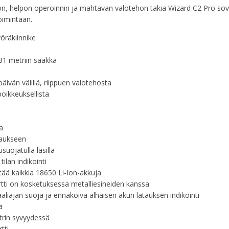
n, helpon operoinnin ja mahtavan valotehon takia Wizard C2 Pro sov
oimintaan.
yöräkiinnike
31 metriin saakka
päivän välillä, riippuen valotehosta
poikkeuksellista
a
jaukseen
suojatulla lasilla
ilan indikointi
tää kaikkia 18650 Li-Ion-akkuja
ti on kosketuksessa metalliesineiden kanssa
aaliajan suoja ja ennakoiva alhaisen akun latauksen indikointi
ä
trin syvyydessä
tti