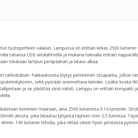
un tuoteperheen valaisin. Lampussa on erittäin kirkas 2500 lumenin v
illä tahansa USB virtalähteellä ja mukana tulevalla erittäin näppäräll
 vaan tökätään lampun peräpäähän ja lataus alkaa.
i tarkoituksiin. Pakkauksesta löytyy perinteinen otsapanta, jolloin t
eppukiinnitykseen, sekä pyörään asennettava kiinnike. Lisäksi koska Wi
lipintaan ja se jököttää siinä nätisti. Lamppu on erittäin kompakti ja
dellä.
aikutetaan lumenien määrään, aina 2500 lumenista 0.14 lumeniin. Strob
500mAh akusta, joka latautuu tyhjästä täyteen noin 3,5 tunnissa. Täysi
h 40min. 149 lumenin teholla, joka riittää oikein hyvin pimeässä pyörim