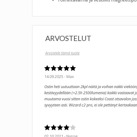
ARVOSTELUT
Arvostele tämä tuote
14.09.2025 - Max
Ostin heti uutuuttaan 2kpl näitä ja voihan nakki vieköö
kestävyydellään (+2.5h 2500lumenia) kaikki vastaavat ja
muutama vuosi sitten ostin kokeeksi Coast otsavalon joss
syvyyteen asti. Wizard c2 pro, ei ole pettänyt kertaakaa
02.10.2021 - Nysse