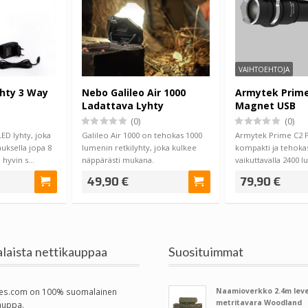
VAIHTOEHTOJA
yhty 3 Way
Nebo Galileo Air 1000
Armytek Prime
Ladattava Lyhty
Magnet USB
Taskulamppu
(0)
(0)
LED lyhty, joka
Galileo Air 1000 on tehokas 1000
Armytek Prime C2 
auksella jopa 8
lumenin retkilyhty, joka kulkee
kompakti ja tehoka
a hyvin s…
näppärästi mukana.
vaikuttavalla 2400 
Kokoontaitettava…
valoteholla. Pri…
49,90 €
79,90 €
laista nettikauppaa
Suosituimmat
es.com on 100% suomalainen
Naamioverkko 2.4m leve
metritavara Woodland
auppa.