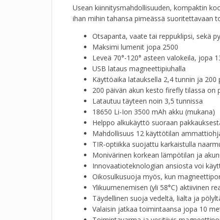
Usean kiinnitysmahdollisuuden, kompaktin koo
ihan mihin tahansa pimeässä suoritettavaan t
Otsapanta, vaate tai reppuklipsi, sekä p
Maksimi lumenit jopa 2500
Leveä 70°-120° asteen valokeila, jopa 1
USB lataus magneettipiuhalla
Käyttöaika latauksella 2,4 tunnin ja 200 
200 päivän akun kesto firefly tilassa on 
Latautuu täyteen noin 3,5 tunnissa
18650 Li-Ion 3500 mAh akku (mukana)
Helppo alkukäyttö suoraan pakkauksest
Mahdollisuus 12 käyttötilan ammattioh
TIR-optiikka suojattu karkaistulla naarmu
Monivärinen korkean lämpötilan ja akun t
Innovaatioteknologian ansiosta voi käyt
Oikosulkusuoja myös, kun magneettiport
Ylikuumenemisen (yli 58°C) aktiivinen re
Täydellinen suoja vedeltä, lialta ja pölylt
Valaisin jatkaa toimintaansa jopa 10 me
Toimintavarma ja vesitiivis magneettipor