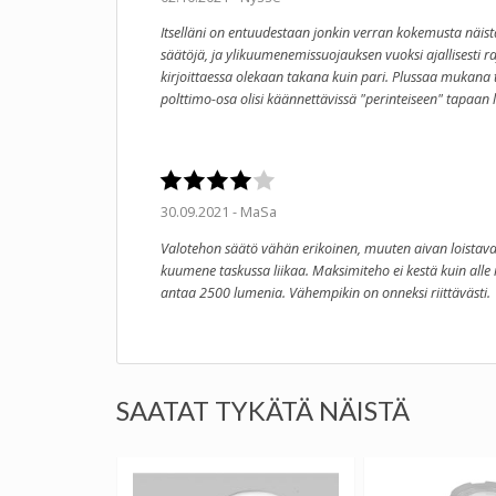
Itselläni on entuudestaan jonkin verran kokemusta näis
säätöjä, ja ylikuumenemissuojauksen vuoksi ajallisesti r
kirjoittaessa olekaan takana kuin pari. Plussaa mukana tule
polttimo-osa olisi käännettävissä "perinteiseen" tapaan l
30.09.2021 - MaSa
Valotehon säätö vähän erikoinen, muuten aivan loistava t
kuumene taskussa liikaa. Maksimiteho ei kestä kuin alle 
antaa 2500 lumenia. Vähempikin on onneksi riittävästi.
SAATAT TYKÄTÄ NÄISTÄ