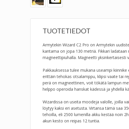
TUOTETIEDOT
Armytekin Wizard C2 Pro on Armytekin uudistet
kantama on jopa 130 metriä. Fikkari ladataan m
magneettipiuhalla. Magneetti yksinkertaisesti
Pakkauksessa tulee mukana useampi kiinnike er
erittäin tehokas otsalamppu, klipsi vaate tai r
perä on magneettinen, voit tökätä lampun metal
helppo operoida hanskat kädessä ja yhdellä kä
Wizardissa on useita moodeja valolle, joilla v
löytyy kaksi eri asetusta. Virtansa tämä saa 3
tehoilla, eli 2500 lumenilla akku kestää noin 2
akun kesto on reipas 12 tuntia.