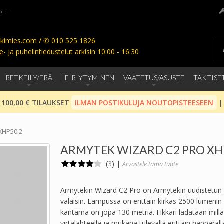
SET
kimies.com / ✆ 010 525 1826
e
- ja puhelintiedustelut arkisin 10:00 - 16:30
RETKEILY/ERÄ
LEIRIYTYMINEN
VAATETUS/ASUSTE
TAKTISE
 100,00 € TILAUKSET
ILMAN POSTIKULUJA NOUTOPISTEESEEN
|
XHP50.2
ARMYTEK WIZARD C2 PRO XH
(
3
)
|
Arvostele tämä tuote
Armytekin Wizard C2 Pro on Armytekin uudistetun
valaisin. Lampussa on erittäin kirkas 2500 lumenin 
kantama on jopa 130 metriä. Fikkari ladataan mil
virtalähteellä ja mukana tulevalla erittäin näppäräll