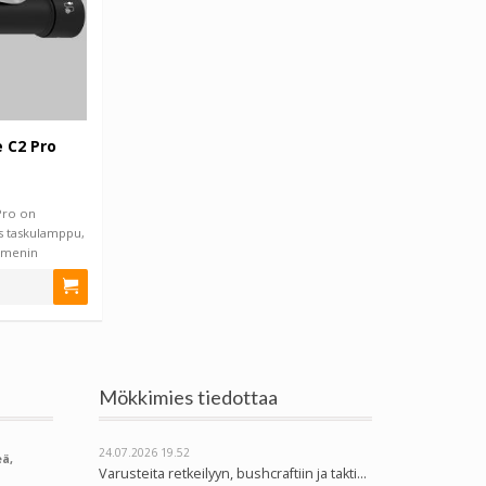
 C2 Pro
Pro on
s taskulamppu,
lumenin
Mökkimies tiedottaa
24.07.2026
19.52
ä,
Varusteita retkeilyyn, bushcraftiin ja taktiseen käyttöön