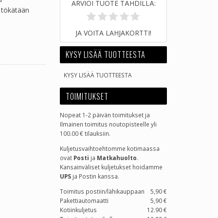
ARVIOI TUOTE TÄHDILLÄ:
n tökätään
JA VOITA LAHJAKORTTI!
KYSY LISÄÄ TUOTTEESTA
KYSY LISÄÄ TUOTTEESTA
TOIMITUKSET
Nopeat 1-2 päivän toimitukset ja
Ilmainen toimitus noutopisteelle yli
100.00 € tilauksiin.
Kuljetusvaihtoehtomme kotimaassa
ovat
Posti
ja
Matkahuolto
.
Kansainväliset kuljetukset hoidamme
UPS
ja Postin kanssa.
Toimitus postiin/lähikauppaan
5,90 €
Pakettiautomaatti
5,90 €
Kotiinkuljetus
12.90 €