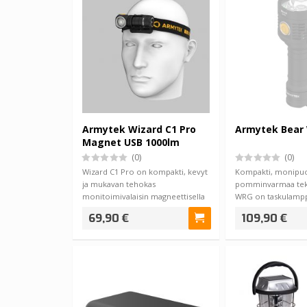
Armytek Wizard C1 Pro
Armytek Bear
Magnet USB 1000lm
(0)
(0)
Wizard C1 Pro on kompakti, kevyt
Kompakti, monipuo
ja mukavan tehokas
pomminvarmaa tek
monitoimivalaisin magneettisella
WRG on taskulampp
USB latauksella…
yhdistää valkoisen,
69,90 €
109,90 €