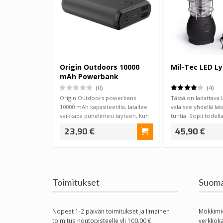
Origin Outdoors 10000
Mil-Tec LED L
mAh Powerbank
(0)
(4)
Origin Outdoors powerbank
Tässä on ladattava 
10000 mAh kapasiteetilla, latailee
valaisee yhdellä lat
vaikkapa puhelimesi täyteen, kun
tuntia. Sopii todell
s…
23,90 €
45,90 €
Toimitukset
Suoma
Nopeat 1-2 päivän toimitukset ja Ilmainen
Mökkimi
toimitus noutopisteelle yli 100.00 €
verkkok