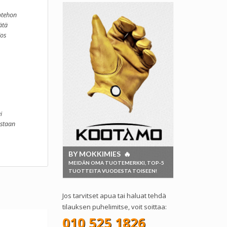
lotehon
ätä
Jos
i
astaan
BY MOKKIMIES 🔥
MEIDÄN OMA TUOTEMERKKI, TOP-5
TUOTTEITA VUODESTA TOISEEN!
Jos tarvitset apua tai haluat tehdä
tilauksen puhelimitse, voit soittaa:
010 525 1826