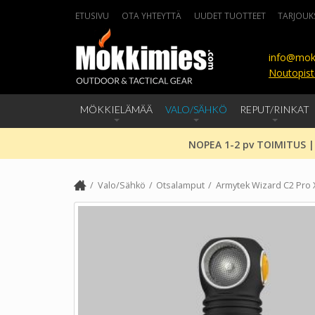
ETUSIVU
OTA YHTEYTTÄ
UUDET TUOTTEET
TARJOUK
info@mok
Noutopist
MÖKKIELÄMÄÄ
VALO/SÄHKÖ
REPUT/RINKAT
NOPEA 1-2 pv TOIMITUS |
Valo/Sähkö
Otsalamput
Armytek Wizard C2 Pro 