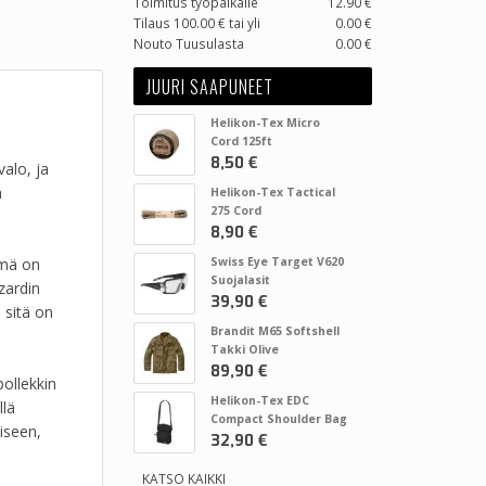
Toimitus työpaikalle
12.90 €
Tilaus 100.00 € tai yli
0.00 €
Nouto Tuusulasta
0.00 €
JUURI SAAPUNEET
Helikon-Tex Micro
Cord 125ft
8,50 €
alo, ja
ä
Helikon-Tex Tactical
275 Cord
8,90 €
ämä on
Swiss Eye Target V620
Suojalasit
zardin
39,90 €
 sitä on
Brandit M65 Softshell
Takki Olive
89,90 €
ollekkin
Helikon-Tex EDC
llä
Compact Shoulder Bag
iseen,
32,90 €
KATSO KAIKKI