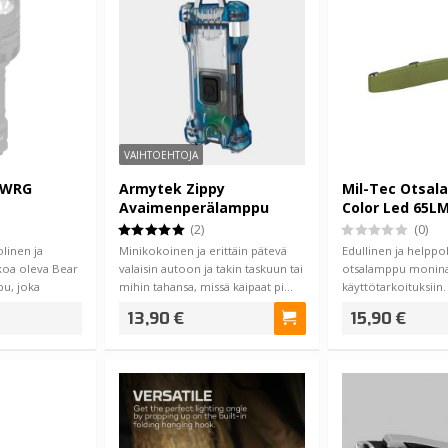
VAIHTOEHTOJA
 WRG
Armytek Zippy
Mil-Tec Otsal
Avaimenperälamppu
Color Led 65LM
160lm
(2)
(0)
linen ja
Minikokoinen ja erittäin pätevä
Edullinen ja helppo
oa oleva Bear
valaisin autoon ja takin taskuun tai
otsalamppu monina
u, joka
mihin tahansa, missä kaipaat pi…
käyttötarkoituksiin
…
13,90 €
15,90 €