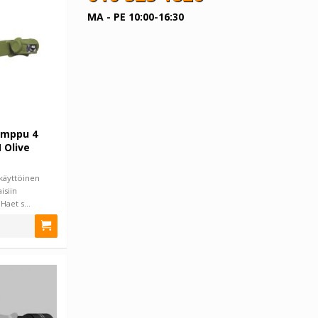
MA - PE 10:00-16:30
amppu 4
 Olive
käyttöinen
isiin
. Haet s…