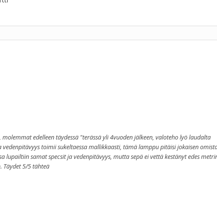
n, molemmat edelleen täydessä "terässä yli 4vuoden jälkeen, valoteho lyö laudalta
 vedenpitävyys toimii sukeltaessa mallikkaasti, tämä lamppu pitäisi jokaisen omist
a lupailtiin samat specsit ja vedenpitävyys, mutta sepä ei vettä kestänyt edes metri
n. Täydet 5/5 tähteä