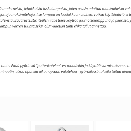
tä moderneista, tehokkaista taskulampuista, joten osasin odottaa monivaiheisia va
ajattuja maksimitehoja. Itse lamppu on laadukkaan oloinen, vaikka käyttöpäiviä ei t
vista lisävarusteista; itselleni tälle tulee käyttöä juuri otsalamppuna ja fillarissa. 
ampun varren suuntaiseksi, olisi viideskin tähti ehkä tullut annettua.
uote. Pitää pyöritellä "patterikoteloa" eri moodeihin ja käyttää varmistuksena ette
minuutin, alkaa tiputella aika nopsaan valotehoa - pyöräillessä talvella taitaa aino