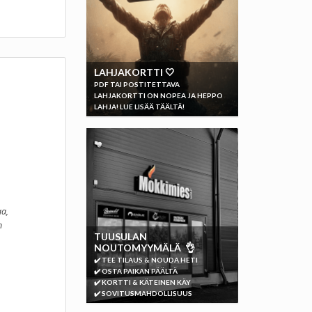
LAHJAKORTTI 🤍
PDF TAI POSTITETTAVA
LAHJAKORTTI ON NOPEA JA HEPPO
LAHJA! LUE LISÄÄ TÄÄLTÄ!
aa,
n
TUUSULAN
NOUTOMYYMÄLÄ 👌
✔️ TEE TILAUS & NOUDA HETI
✔️ OSTA PAIKAN PÄÄLTÄ
✔️ KORTTI & KÄTEINEN KÄY
✔️ SOVITUSMAHDOLLISUUS