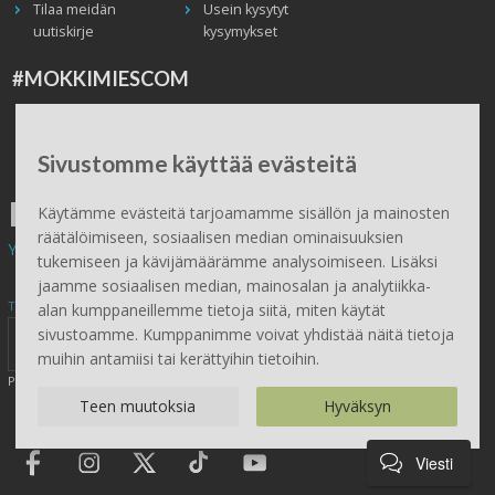
Tilaa meidän
Usein kysytyt
uutiskirje
kysymykset
#MOKKIMIESCOM
Facebook
Instagram
Twitter / X
TikTok
Youtube
In English
Peruuta tilaus
Sivustomme käyttää evästeitä
ILMAINEN TOIMITUS
Käytämme evästeitä tarjoamamme sisällön ja mainosten
räätälöimiseen, sosiaalisen median ominaisuuksien
Yli 100 € tilauksiin.
tukemiseen ja kävijämäärämme analysoimiseen. Lisäksi
jaamme sosiaalisen median, mainosalan ja analytiikka-
Tilaa Mökkimies.comin uutiskirje tästä
alan kumppaneillemme tietoja siitä, miten käytät
sivustoamme. Kumppanimme voivat yhdistää näitä tietoja
muihin antamiisi tai kerättyihin tietoihin.
Painamalla lähetä, hyväksyt henkilötietojen tallentamisen (
lue
)
Teen muutoksia
Hyväksyn
Viesti