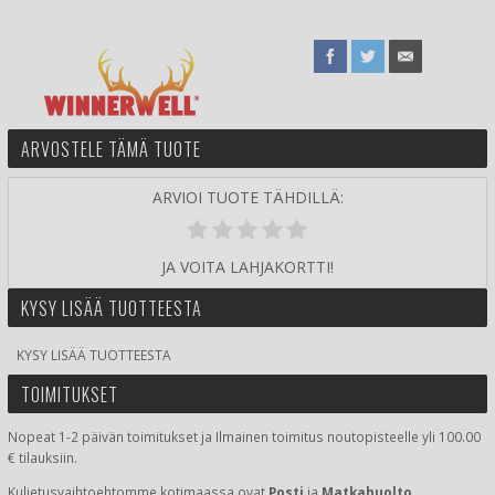
ARVOSTELE TÄMÄ TUOTE
ARVIOI TUOTE TÄHDILLÄ:
JA VOITA LAHJAKORTTI!
KYSY LISÄÄ TUOTTEESTA
KYSY LISÄÄ TUOTTEESTA
TOIMITUKSET
Nopeat 1-2 päivän toimitukset ja Ilmainen toimitus noutopisteelle yli 100.00
€ tilauksiin.
Kuljetusvaihtoehtomme kotimaassa
ovat
Posti
ja
Matkahuolto
.