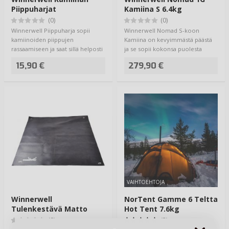
Piippuharjat
Kamiina S 6.4kg
(0)
(0)
Winnerwell Piippuharja sopii
Winnerwell Nomad S-koon
kamiinoiden piippujen
Kamiina on kevyimmästä päästä
rassaamiseen ja saat sillä helposti
ja se sopii kokonsa puolesta
putsattua kai…
hyvin pienempiin …
15,90 €
279,90 €
VAIHTOEHTOJA
Winnerwell
NorTent Gamme 6 Teltta
Tulenkestävä Matto
Hot Tent 7.6kg
(0)
(3)