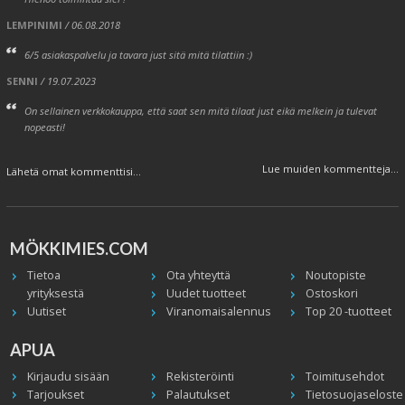
LEMPINIMI
/ 06.08.2018
6/5 asiakaspalvelu ja tavara just sitä mitä tilattiin :)
SENNI
/ 19.07.2023
On sellainen verkkokauppa, että saat sen mitä tilaat just eikä melkein ja tulevat
nopeasti!
Lue muiden kommentteja...
Lähetä omat kommenttisi...
MÖKKIMIES.COM
Tietoa
Ota yhteyttä
Noutopiste
yrityksestä
Uudet tuotteet
Ostoskori
Uutiset
Viranomaisalennus
Top 20 -tuotteet
APUA
Kirjaudu sisään
Rekisteröinti
Toimitusehdot
Tarjoukset
Palautukset
Tietosuojaseloste