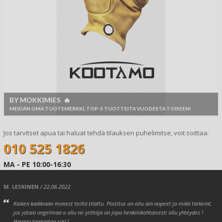
BY MOKKIMIES 🔥
MEIDÄN OMA TUOTEMERKKI, TOP-5 TUOTTEITA VUODESTA TOISEEN!
Jos tarvitset apua tai haluat tehdä tilauksen puhelimitse, voit soittaa:
010 525 1826
MA - PE 10:00-16:30
M. LESKINEN
/ 22.06.2022
Kaiken kaikkiaan monest teiltä tilattu. Postitus on ollu ain nopeet ja mikä tärkeint,
jos jotain ongelmaa o ollu nii yrittäjä on jopa henkilökohtaisesti ollu yhteydes !
Hienoo toimintaa siel !