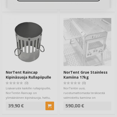
tämä tässä on…
149,00 €
629,90 €
NorTent Raincap
NorTent Grue Stainless
Kipinäsuoja Rullapiipulle
Kamiina 17kg
(0)
(0)
Lisävaruste kaikille rullapiipuille,
NorTentin uusi,
NorTentin Raincap on
ruostumattomasta teräksestä
ylimääräinen kipinäsuoja, hattu,
valmistettu kamiina on
spark arr…
täydellinen lämmönlähde
39,90 €
590,00 €
kaikenlai…