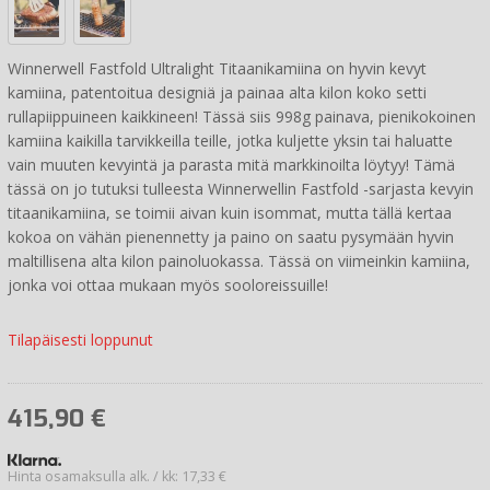
Winnerwell Fastfold Ultralight Titaanikamiina on hyvin kevyt
kamiina, patentoitua designiä ja painaa alta kilon koko setti
rullapiippuineen kaikkineen! Tässä siis 998g painava, pienikokoinen
kamiina kaikilla tarvikkeilla teille, jotka kuljette yksin tai haluatte
vain muuten kevyintä ja parasta mitä markkinoilta löytyy! Tämä
tässä on jo tutuksi tulleesta Winnerwellin Fastfold -sarjasta kevyin
titaanikamiina, se toimii aivan kuin isommat, mutta tällä kertaa
kokoa on vähän pienennetty ja paino on saatu pysymään hyvin
maltillisena alta kilon painoluokassa. Tässä on viimeinkin kamiina,
jonka voi ottaa mukaan myös sooloreissuille!
Tilapäisesti loppunut
415,90
€
Hinta osamaksulla alk. / kk: 17,33 €