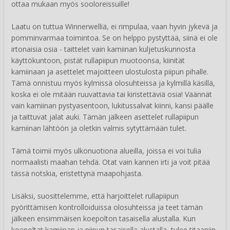
ottaa mukaan myös sooloreissuille!
Laatu on tuttua Winnerwelliä, ei rimpulaa, vaan hyvin jykevä ja
pomminvarmaa toimintoa. Se on helppo pystyttää, siinä ei ole
irtonaisia osia - taittelet vain kamiinan kuljetuskunnosta
käyttökuntoon, pistät rullapiipun muotoonsa, kiinität
kamiinaan ja asettelet majoitteen ulostulosta piipun pihalle.
Tämä onnistuu myös kylmissä olosuhteissa ja kylmillä käsillä,
koska ei ole mitään ruuvattavia tai kiristettäviä osia! Väännät
vain kamiinan pystyasentoon, lukitussalvat kiinni, kansi päälle
ja taittuvat jalat auki. Tämän jälkeen asettelet rullapiipun
kamiinan lähtöön ja oletkin valmis sytyttämään tulet.
Tämä toimii myös ulkonuotiona alueilla, joissa ei voi tulia
normaalisti maahan tehdä. Otat vain kannen irti ja voit pitää
tässä notskia, eristettynä maapohjasta.
Lisäksi, suosittelemme, että harjoittelet rullapiipun
pyörittämisen kontrolloiduissa olosuhteissa ja teet tämän
jälkeen ensimmäisen koepolton tasaisella alustalla. Kun
koepoltat kamiinan ja piipun tasaisella alustalla, tulee titaaniin