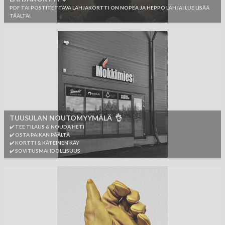
PDF TAI POSTITETTAVA LAHJAKORTTI ON NOPEA JA HEPPO LAHJA! LUE LISÄÄ
TÄÄLTÄ!
TUUSULAN NOUTOMYYMÄLÄ 👌
✔️ TEE TILAUS & NOUDA HETI
✔️ OSTA PAIKAN PÄÄLTÄ
✔️ KORTTI & KÄTEINEN KÄY
✔️ SOVITUSMAHDOLLISUUS