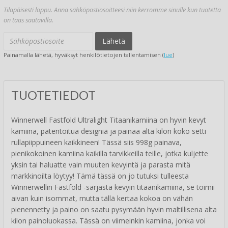
Tilapäisesti loppu. Anna sähköpostiosoitteesi niin kerromme sinulle kun tuotetta
on taas saatavilla.
Lähetä
Painamalla lähetä, hyväksyt henkilötietojen tallentamisen (
lue
)
TUOTETIEDOT
Winnerwell Fastfold Ultralight Titaanikamiina on hyvin kevyt
kamiina, patentoitua designiä ja painaa alta kilon koko setti
rullapiippuineen kaikkineen! Tässä siis 998g painava,
pienikokoinen kamiina kaikilla tarvikkeilla teille, jotka kuljette
yksin tai haluatte vain muuten kevyintä ja parasta mitä
markkinoilta löytyy! Tämä tässä on jo tutuksi tulleesta
Winnerwellin Fastfold -sarjasta kevyin titaanikamiina, se toimii
aivan kuin isommat, mutta tällä kertaa kokoa on vähän
pienennetty ja paino on saatu pysymään hyvin maltillisena alta
kilon painoluokassa. Tässä on viimeinkin kamiina, jonka voi