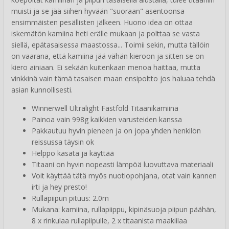
muisti ja se jää siihen hyvään "suoraan" asentoonsa
ensimmäisten pesällisten jälkeen. Huono idea on ottaa
iskemätön kamiina heti erälle mukaan ja polttaa se vasta
siellä, epätasaisessa maastossa... Toimii sekin, mutta tällöin
on vaarana, että kamiina jää vähän kieroon ja sitten se on
kiero ainiaan. Ei sekään kuitenkaan menoa haittaa, mutta
vinkkinä vain tämä tasaisen maan ensipoltto jos haluaa tehdä
asian kunnollisesti.
Winnerwell Ultralight Fastfold Titaanikamiina
Painoa vain 998g kaikkien varusteiden kanssa
Pakkautuu hyvin pieneen ja on jopa yhden henkilön
reissussa täysin ok
Helppo kasata ja käyttää
Titaani on hyvin nopeasti lämpöä luovuttava materiaali
Voit käyttää tätä myös nuotiopohjana, otat vain kannen
irti ja hey presto!
Rullapiipun pituus: 2.0m
Mukana: kamiina, rullapiippu, kipinäsuoja piipun päähän,
8 x rinkulaa rullapiipulle, 2 x titaanista maakiilaa