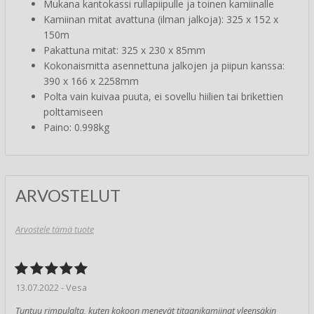
Mukana kantokassi rullapiipulle ja toinen kamiinalle
Kamiinan mitat avattuna (ilman jalkoja): 325 x 152 x
150m
Pakattuna mitat: 325 x 230 x 85mm
Kokonaismitta asennettuna jalkojen ja piipun kanssa:
390 x 166 x 2258mm
Polta vain kuivaa puuta, ei sovellu hiilien tai brikettien
polttamiseen
Paino: 0.998kg
ARVOSTELUT
Arvostele tämä tuote
13.07.2022 - Vesa
Tuntuu rimpulalta, kuten kokoon menevät titaanikamiinat yleensäkin