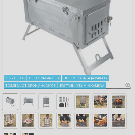
KEVYT 998G
EI IRTONAISIA OSIA
HELPPO KASATA JA PAKATA
TOIMII NUOTIOPOHJANA MYÖS
ERITTÄIN JYTY MINIKAMIINA