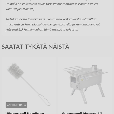
(minulla on kokemusta myös toisesta huomattavasti isommasta eri
valmistajan mallista).
Todellisuudessa loistava laite. Lämmittää keskikokoista kotatelttaa
mukavasti. Ja kun reilu kahden hengen kotatelta ja kamiina painavat
yhteensä 2,5 kg, niin onhan tämä melkoista luksusta.
SAATAT TYKÄTÄ NÄISTÄ
VAIHTOEHTOJA
Winnerwell Kamiinan
Winnerwell Nomad 1G