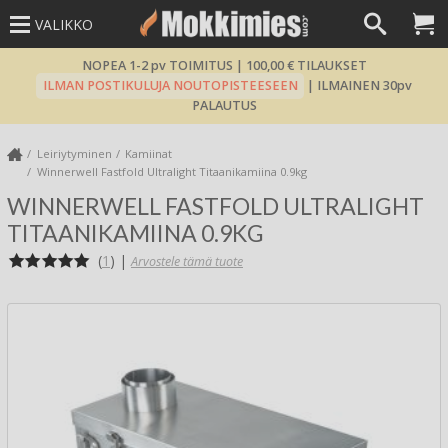
VALIKKO
NOPEA 1-2 pv TOIMITUS | 100,00 € TILAUKSET
ILMAN POSTIKULUJA NOUTOPISTEESEEN
| ILMAINEN 30pv
PALAUTUS
Leiriytyminen
Kamiinat
Winnerwell Fastfold Ultralight Titaanikamiina 0.9kg
WINNERWELL FASTFOLD ULTRALIGHT
TITAANIKAMIINA 0.9KG
(
1
)
|
Arvostele tämä tuote