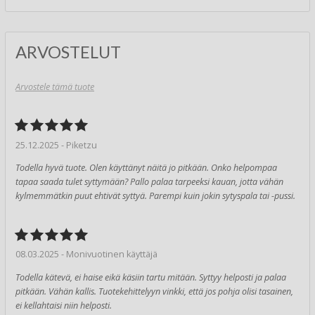
ARVOSTELUT
Arvostele tämä tuote
25.12.2025 - Piketzu
Todella hyvä tuote. Olen käyttänyt näitä jo pitkään. Onko helpompaa
tapaa saada tulet syttymään? Pallo palaa tarpeeksi kauan, jotta vähän
kylmemmätkin puut ehtivät syttyä. Parempi kuin jokin sytyspala tai -pussi.
08.03.2025 - Monivuotinen käyttäjä
Todella kätevä, ei haise eikä käsiin tartu mitään. Syttyy helposti ja palaa
pitkään. Vähän kallis. Tuotekehittelyyn vinkki, että jos pohja olisi tasainen,
ei kellahtaisi niin helposti.