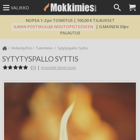
VALIKKO
NOPEA 1-2 pv TOIMITUS | 100,00 € TILAUKSET
ILMAN POSTIKULUJA NOUTOPISTEESEEN
| ILMAINEN 30pv
PALAUTUS
Retkeily/Erä
Tulenteko
Sytytyspallo Syttis
SYTYTYSPALLO SYTTIS
(
5
)
|
Arvostele tämä tuote