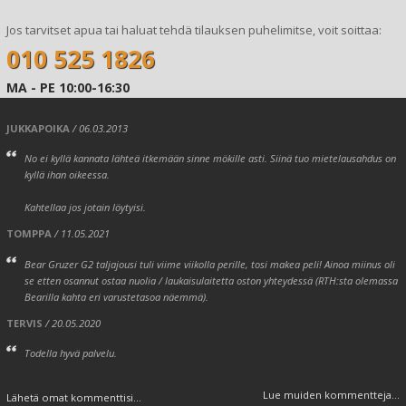
Jos tarvitset apua tai haluat tehdä tilauksen puhelimitse, voit soittaa:
010 525 1826
MA - PE 10:00-16:30
JUKKAPOIKA
/ 06.03.2013
No ei kyllä kannata lähteä itkemään sinne mökille asti. Siinä tuo mietelausahdus on
kyllä ihan oikeessa.
Kahtellaa jos jotain löytyisi.
TOMPPA
/ 11.05.2021
Bear Gruzer G2 taljajousi tuli viime viikolla perille, tosi makea peli! Ainoa miinus oli
se etten osannut ostaa nuolia / laukaisulaitetta oston yhteydessä (RTH:sta olemassa
Bearilla kahta eri varustetasoa näemmä).
TERVIS
/ 20.05.2020
Todella hyvä palvelu.
Lue muiden kommentteja...
Lähetä omat kommenttisi...