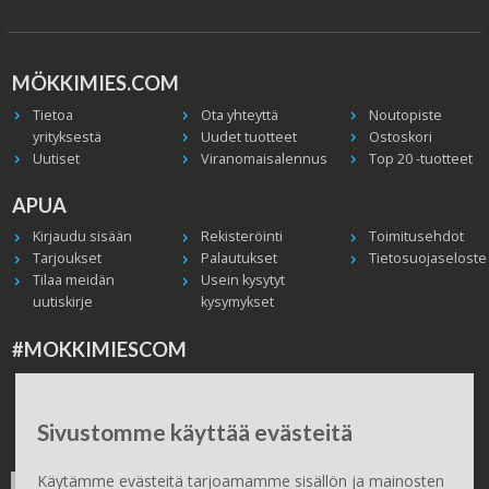
MÖKKIMIES.COM
Tietoa
Ota yhteyttä
Noutopiste
yrityksestä
Uudet tuotteet
Ostoskori
Uutiset
Viranomaisalennus
Top 20 -tuotteet
APUA
Kirjaudu sisään
Rekisteröinti
Toimitusehdot
Tarjoukset
Palautukset
Tietosuojaseloste
Tilaa meidän
Usein kysytyt
uutiskirje
kysymykset
#MOKKIMIESCOM
Facebook
Instagram
Twitter / X
TikTok
Youtube
In English
Peruuta tilaus
Sivustomme käyttää evästeitä
ILMAINEN TOIMITUS
Käytämme evästeitä tarjoamamme sisällön ja mainosten