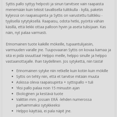
Syttis pallo syttyy helposti ja sinun tarvitsee vain raapaista
menemään kuin tekisit tavallisella tulitikulla - kyllä, paketin
kyljessä on raapaisupinta ja Syttis on varustettu tulitikku -
tyylisellä sytytyksellä. Raapaisu, odota hetki, pyöritä vähän
käsillä, että liekki ottaa palloon hyvin ja aseta tulisijaan. Kas
näin, nyt palaa varmasti.
Erinomainen tuote kaikille mökeille, tupaantulijaisiin,
varmuuden varalle jne. Tuupovaaran Syttis on kovaa kamaa ja
sitä ei pidä sivuuttaa! Helppo meille, helppo sinulle ja helppo
vastaanottajalle. Ihan täydellinen. Jos sytykettä, niin tästä!
Erinomainen sytyke niin retkelle kuin kotiin kuin mökille
Syttis on tehty niin, että et tarvitse mitään muuta
Askissa oleva raapaisupinta + syttispallo = tuli
Yksi pallo palaa noin 15 minuutin ajan
Ekologinen ja kestävä tuote
Valittiin mm. jossain ERÄ -lehden numerossa
parhaimmaksi sytykkeeksi
Helppo käyttää, ei pala näpit jne.