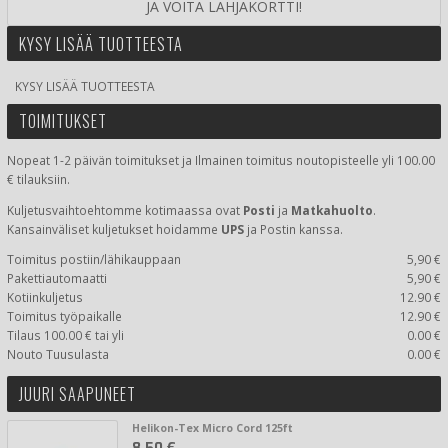
JA VOITA LAHJAKORTTI!
KYSY LISÄÄ TUOTTEESTA
KYSY LISÄÄ TUOTTEESTA
TOIMITUKSET
Nopeat 1-2 päivän toimitukset ja Ilmainen toimitus noutopisteelle yli 100.00
€ tilauksiin.
Kuljetusvaihtoehtomme kotimaassa
ovat
Posti
ja
Matkahuolto
.
Kansainväliset kuljetukset hoidamme
UPS
ja Postin kanssa.
Toimitus postiin/lähikauppaan
5,90 €
Pakettiautomaatti
5,90 €
Kotiinkuljetus
12.90 €
Toimitus työpaikalle
12.90 €
Tilaus 100.00 € tai yli
0.00 €
Nouto Tuusulasta
0.00 €
JUURI SAAPUNEET
Helikon-Tex Micro Cord 125ft