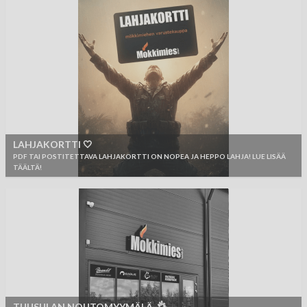
LAHJAKORTTI 🤍
PDF TAI POSTITETTAVA LAHJAKORTTI ON NOPEA JA HEPPO LAHJA! LUE LISÄÄ
TÄÄLTÄ!
TUUSULAN NOUTOMYYMÄLÄ 👌