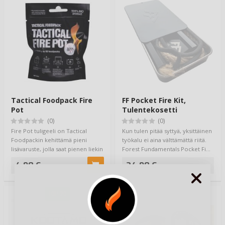
Tactical Foodpack Fire
FF Pocket Fire Kit,
Pot
Tulentekosetti
(0)
(0)
Fire Pot tuligeeli on Tactical
Kun tulen pitää syttyä, yksittäinen
Foodpackin kehittämä pieni
työkalu ei aina välttämättä riitä.
lisävaruste, jolla saat pienen liekin
Forest Fundamentals Pocket Fi…
help…
4,90 €
24,90 €
TOP 20