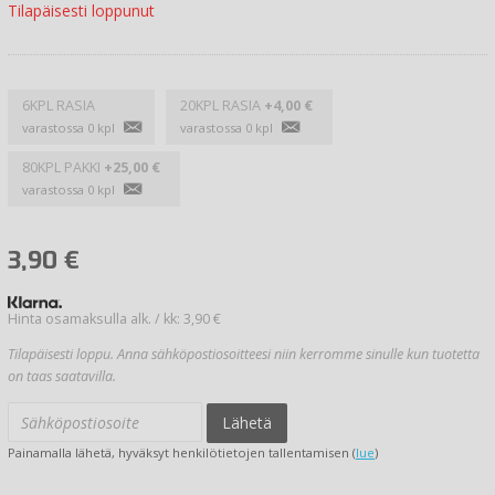
Tilapäisesti loppunut
6KPL RASIA
20KPL RASIA
+4,00 €
varastossa 0 kpl
varastossa 0 kpl
80KPL PAKKI
+25,00 €
varastossa 0 kpl
3,90
€
Hinta osamaksulla alk. / kk: 3,90 €
Tilapäisesti loppu. Anna sähköpostiosoitteesi niin kerromme sinulle kun tuotetta
on taas saatavilla.
Lähetä
Painamalla lähetä, hyväksyt henkilötietojen tallentamisen (
lue
)