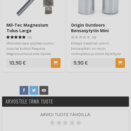
Mil-Tec Magnesium
Origin Outdoors
Tulus Large
Bensasytytin Mini
(3)
(0)
Miehekäs tapa sytyttää nuotio,
Ehkäpä maailman pienin
kiuas tai kokko! Raapaise
bensasytkäri on myös
Magnesiumtuluksella kipinät
vedenpitävä ja toimii täytettynä
ilmoille ja kat…
hyvin pitkään valmiudes…
10,90 €
9,90 €
ARVOSTELE TÄMÄ TUOTE
ARVIOI TUOTE TÄHDILLÄ: