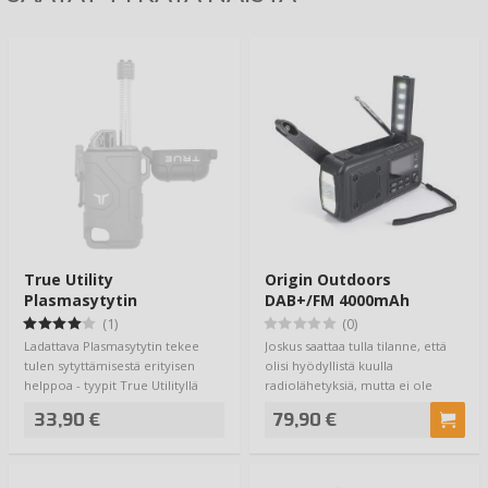
True Utility
Origin Outdoors
Plasmasytytin
DAB+/FM 4000mAh
Veivattava Hätäradio
(1)
(0)
Ladattava Plasmasytytin tekee
Joskus saattaa tulla tilanne, että
tulen sytyttämisestä erityisen
olisi hyödyllistä kuulla
helppoa - tyypit True Utilityllä
radiolähetyksiä, mutta ei ole
ovat v…
sähköä ja …
33,90 €
79,90 €