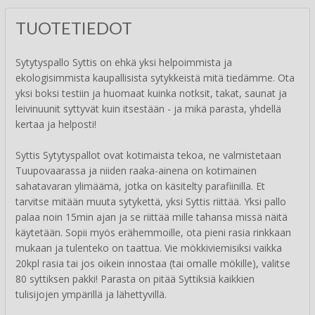
TUOTETIEDOT
Sytytyspallo Syttis on ehkä yksi helpoimmista ja
ekologisimmista kaupallisista sytykkeistä mitä tiedämme. Ota
yksi boksi testiin ja huomaat kuinka notksit, takat, saunat ja
leivinuunit syttyvät kuin itsestään - ja mikä parasta, yhdellä
kertaa ja helposti!
Syttis Sytytyspallot ovat kotimaista tekoa, ne valmistetaan
Tuupovaarassa ja niiden raaka-ainena on kotimainen
sahatavaran ylimäämä, jotka on käsitelty parafiinilla. Et
tarvitse mitään muuta sytykettä, yksi Syttis riittää. Yksi pallo
palaa noin 15min ajan ja se riittää mille tahansa missä näitä
käytetään. Sopii myös erähemmoille, ota pieni rasia rinkkaan
mukaan ja tulenteko on taattua. Vie mökkiviemisiksi vaikka
20kpl rasia tai jos oikein innostaa (tai omalle mökille), valitse
80 syttiksen pakki! Parasta on pitää Syttiksiä kaikkien
tulisijojen ympärillä ja lähettyvillä.