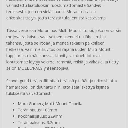
valmistettu laatuluokan ruostumattomasta Sandvik -
teräksestä, joka on vielä saanut Moran tehtaalla
erikoiskäsittelyn, jotta terästä tulisi entistä kestävämpi.
Tässä versiossa Moran uus Multi-Mount -tuppi, joka on varsin
mojova ratkaisu - saat veitsen asenneltua lähes mihin
tahansa, josta se irtoaa ja menee takaisin paikoilleen
hetkessä. Vain mielikuvitus on rajana uuden Multi-Mount -
tuppijärjestelmän kanssa, kiinnitysvaihtoehdot ovat
loputtomat: löytyy velcroa, remmiä, reikiä ja väkäsiä. Ja tietty,
se on MOLLE/PALS yhteensopiva.
Scandi-grind teräprofiili pitää teränsä pitkään ja erikoishiottu
hamarapuoli on duunattu niin, että saat iskettyä kipinää
tuluksesta vaivattomasti.
Mora Garberg Multi-Mount Tupella
Terän pituus: 109mm
Kokonaispituus: 229mm
Terän paksuus: 3.2mm