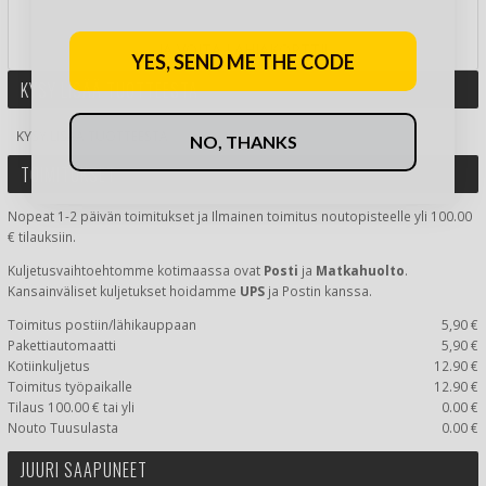
JA VOITA LAHJAKORTTI!
YES, SEND ME THE CODE
KYSY LISÄÄ TUOTTEESTA
KYSY LISÄÄ TUOTTEESTA
NO, THANKS
TOIMITUKSET
Nopeat 1-2 päivän toimitukset ja Ilmainen toimitus noutopisteelle yli 100.00
€ tilauksiin.
Kuljetusvaihtoehtomme kotimaassa
ovat
Posti
ja
Matkahuolto
.
Kansainväliset kuljetukset hoidamme
UPS
ja Postin kanssa.
Toimitus postiin/lähikauppaan
5,90 €
Pakettiautomaatti
5,90 €
Kotiinkuljetus
12.90 €
Toimitus työpaikalle
12.90 €
Tilaus 100.00 € tai yli
0.00 €
Nouto Tuusulasta
0.00 €
JUURI SAAPUNEET