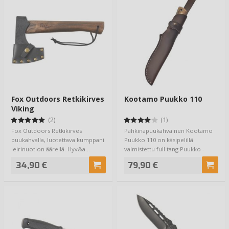
Fox Outdoors Retkikirves
Kootamo Puukko 110
Viking
(2)
(1)
Fox Outdoors Retkikirves
Pähkinäpuukahvainen Kootamo
puukahvalla, luotettava kumppani
Puukko 110 on käsipelillä
leirinuotion äärellä. Hyv&a…
valmistettu full tang Puukko -
valmistajana Uk…
34,90 €
79,90 €