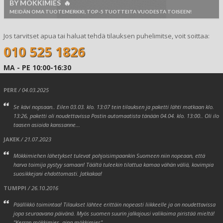
BY MOKKIMIES 🔥
MEIDÄN OMA TUOTEMERKKI, TOP-5 TUOTTEITA VUODESTA TOISEEN!
Jos tarvitset apua tai haluat tehdä tilauksen puhelimitse, voit soittaa:
010 525 1826
MA - PE 10:00-16:30
PERE
/ 04.03.2025
Se kävi nopsaan.. Eilen 03.03. klo. 13:07 tein tilauksen ja paketti lähti matkaan klo.
13:26, paketti oli noudettavissa Postin automaatista tänään 04.04. klo. 13:00.. Oli ilo
taasen asioida kanssanne...
JAKEK
/ 21.07.2023
Mökkimiehen lähetykset tulevat pohjoisimpaankin Suomeen niin nopeaan, että
harva toimija pystyy samaan! Täältä tuleekin tilattua kamaa vähän väliä, kovimpia
suosikkejani ehdottomasti. Jatkakaa!
TUMPPI
/ 26.10.2016
Päällikkö toimintaa! Tilaukset lähtee erittäin nopeasti liikkeelle ja on noudettavissa
jopa seuraavana päivänä. Myös suomen suurin jalkajousi valikoima piristää mieltä!
"Kerran mökkimies, aina mökkimies"