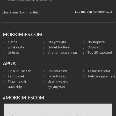
Lue muiden kommentteja...
Lähetä omat kommenttisi...
MÖKKIMIES.COM
Tietoa
Ota yhteyttä
Noutopiste
yrityksestä
Uudet tuotteet
Ostoskori
Uutiset
Viranomaisalennus
Top 20 -tuotteet
APUA
Kirjaudu sisään
Rekisteröinti
Toimitusehdot
Tarjoukset
Palautukset
Tietosuojaseloste
Tilaa meidän
Usein kysytyt
uutiskirje
kysymykset
#MOKKIMIESCOM
Facebook
Instagram
Twitter / X
TikTok
Youtube
In English
Peruuta tilaus