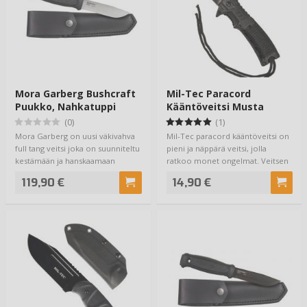
Mora Garberg Bushcraft
Mil-Tec Paracord
Puukko, Nahkatuppi
Kääntöveitsi Musta
(0)
(1)
Mora Garberg on uusi väkivahva
Mil-Tec paracord kääntöveitsi on
full tang veitsi joka on suunniteltu
pieni ja näppärä veitsi, jolla
kestämään ja hanskaamaan
ratkoo monet ongelmat. Veitsen
kovimma…
10cm …
119,90 €
14,90 €