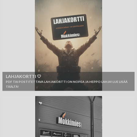
LAHJAKORTTI 🤍
PDF TAI POSTITETTAVA LAHJAKORTTI ON NOPEA JA HEPPO LAHJA! LUE LISÄÄ
TÄÄLTÄ!