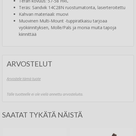
Terän kovuus: 57-58 HRC
Teräs: Sandvik 14C28N ruostumatonta, laserteroitettu
Kahvan materiaali: muovi
Muovinen Multi-Mount -tuppiratkaisu tarjoaa
vyökiinnityksen, Molle/Pals ja monia muita tapoja
kiinnittää
ARVOSTELUT
Arvostele tämä tuote
Tälle tuotteelle ei ole vielä annettu arvosteluita.
SAATAT TYKÄTÄ NÄISTÄ