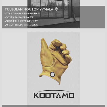
TUUSULAN NOUTOMYYMÄLÄ 👌
✔️ TEE TILAUS & NOUDA HETI
✔️ OSTA PAIKAN PÄÄLTÄ
✔️ KORTTI & KÄTEINEN KÄY
✔️ SOVITUSMAHDOLLISUUS