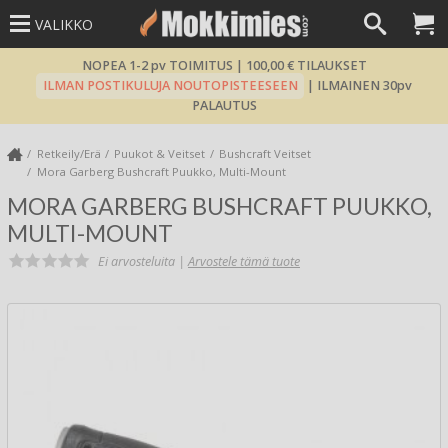
VALIKKO
NOPEA 1-2 pv TOIMITUS | 100,00 € TILAUKSET
ILMAN POSTIKULUJA NOUTOPISTEESEEN
| ILMAINEN 30pv
PALAUTUS
Retkeily/Erä
Puukot & Veitset
Bushcraft Veitset
Mora Garberg Bushcraft Puukko, Multi-Mount
MORA GARBERG BUSHCRAFT PUUKKO,
MULTI-MOUNT
Ei arvosteluita |
Arvostele tämä tuote