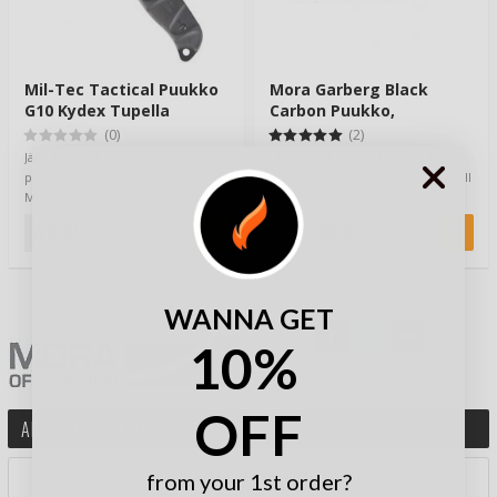
Mil-Tec Tactical Puukko
Mora Garberg Black
G10 Kydex Tupella
Carbon Puukko,
Nahkatuppi
(0)
(2)
Jämäkkää tekoa oleva tactical
Mora Garberg Carbon puukko,
puukko leveällä terällä on uutta
on kestävä ja monikäyttöinen Full
Mil-Tecin "Tactical" -mallistoa ja
tang veitsi, jonka terä on
to…
valmistettu…
45,90 €
136,90 €
WANNA GET
10%
OFF
ARVOSTELE TÄMÄ TUOTE
ARVIOI TUOTE TÄHDILLÄ:
from your 1st order?