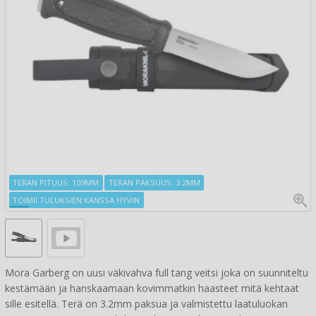
TERÄN PITUUS: 109MM
TERÄN PAKSUUS: 3.2MM
TOIMII TULUKSIEN KANSSA HYVIN
Mora Garberg on uusi väkivahva full tang veitsi joka on suunniteltu
kestämään ja hanskaamaan kovimmatkin haasteet mitä kehtaat
sille esitellä. Terä on 3.2mm paksua ja valmistettu laatuluokan