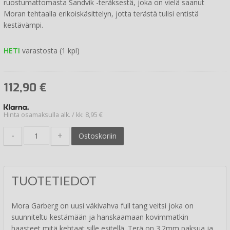
ruostumattomasta Sandvik -teräksestä, joka on vielä saanut
Moran tehtaalla erikoiskäsittelyn, jotta terästä tulisi entistä
kestävämpi.
HETI
varastosta (1 kpl)
112,90
€
Hinta osamaksulla alk. / kk: 8,95 €
-
+
Ostoskoriin
TUOTETIEDOT
Mora Garberg on uusi väkivahva full tang veitsi joka on
suunniteltu kestämään ja hanskaamaan kovimmatkin
haasteet mitä kehtaat sille esitellä. Terä on 3.2mm paksua ja