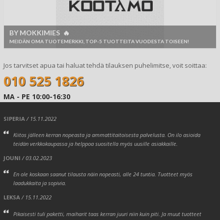
BY MOKKIMIES 🔥
MEIDÄN OMA TUOTEMERKKI, TOP-5 TUOTTEITA VUODESTA TOISEEN!
Jos tarvitset apua tai haluat tehdä tilauksen puhelimitse, voit soittaa:
010 525 1826
MA - PE 10:00-16:30
SIPERIA
/ 15.11.2022
Kiitos jälleen kerran nopeasta ja ammattitaitoisesta palvelusta. On ilo asioida
teidän verkkokaupassa ja helppoa suositella myös uusille asiakkaille.
JOUNI
/ 03.02.2023
En ole koskaan saanut tilausta näin nopeasti, alle 24 tuntia. Tuotteet myös
laadukkaita ja sopivia.
LEKSA
/ 15.11.2022
Pikaisesti tuli paketti, maiharit taas kerran juuri niin kuin piti. Ja muut tuotteet