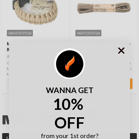
VAIHTOEHTOJA
VAIHTOEHTOJA
Mil-Tec Paracord
Helikon-Tex Tactical 275
Ranneke Hiekka 22mm
Cord
(0)
(0)
On keskiyö. Teltta heiluu tuulessa
Helikon-Tex Tactical 275 Cord on
kuin heinäseiväs. Koirasi on
kevyempi ja ohuempi vaihtoehto
keplotellut itsensä remmistä
perinteiselle 550 Paracordille.
karkuun…
Vain…
4,90 €
8,90 €
WANNA GET
10%
OFF
from your 1st order?
ARVOSTELE TÄMÄ TUOTE