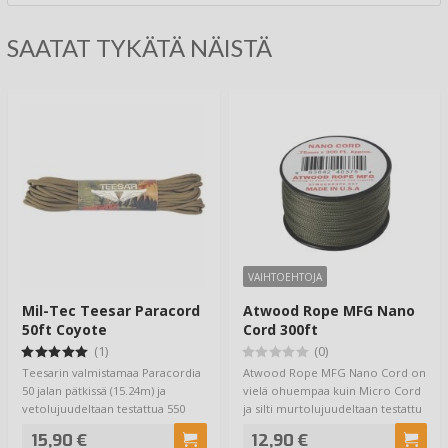
SAATAT TYKÄTÄ NÄISTÄ
VAIHTOEHTOJA
Mil-Tec Teesar Paracord
Atwood Rope MFG Nano
50ft Coyote
Cord 300ft
(1)
(0)
Teesarin valmistamaa Paracordia
Atwood Rope MFG Nano Cord on
50 jalan pätkissä (15.24m) ja
vielä ohuempaa kuin Micro Cord
vetolujuudeltaan testattua 550
ja silti murtolujuudeltaan testattu
paunais…
36lb…
15,90 €
12,90 €