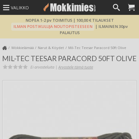
VALIKKO
NOPEA 1-2 pv TOIMITUS | 100,00 € TILAUKSET
ILMAN POSTIKULUJA NOUTOPISTEESEEN
| ILMAINEN 30pv
PALAUTUS
Mökkielämää
Narut & Köydet
Mil-Tec Teesar Paracord 50ft Olive
MIL-TEC TEESAR PARACORD 50FT OLIVE
Ei arvosteluita |
Arvostele tämä tuote