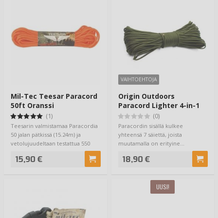
VAIHTOEHTOJA
Mil-Tec Teesar Paracord
Origin Outdoors
50ft Oranssi
Paracord Lighter 4-in-1
(1)
(0)
Teesarin valmistamaa Paracordia
Paracordin sisällä kulkee
50 jalan pätkissä (15.24m) ja
yhteensä 7 säiettä, joista
vetolujuudeltaan testattua 550
muutamalla on erityine…
paunais…
15,90 €
18,90 €
UUSI!