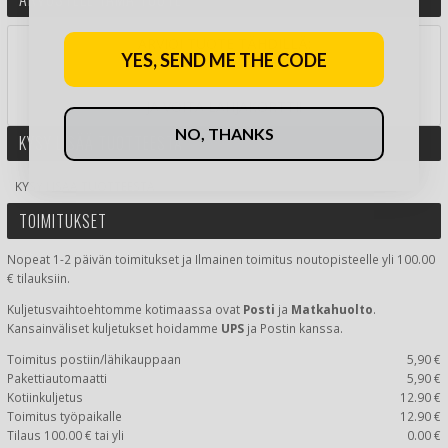
ARVIOI TUOTE TÄHDILLÄ:
YES, SEND ME THE CODE
JA VOITA LAHJAKORTTI!
NO, THANKS
KYSY LISÄÄ TUOTTEESTA
KYSY LISÄÄ TUOTTEESTA
TOIMITUKSET
Nopeat 1-2 päivän toimitukset ja Ilmainen toimitus noutopisteelle yli 100.00
€ tilauksiin.
Kuljetusvaihtoehtomme kotimaassa
ovat
Posti
ja
Matkahuolto
.
Kansainväliset kuljetukset hoidamme
UPS
ja Postin kanssa.
Toimitus postiin/lähikauppaan
5,90 €
Pakettiautomaatti
5,90 €
Kotiinkuljetus
12.90 €
Toimitus työpaikalle
12.90 €
Tilaus 100.00 € tai yli
0.00 €