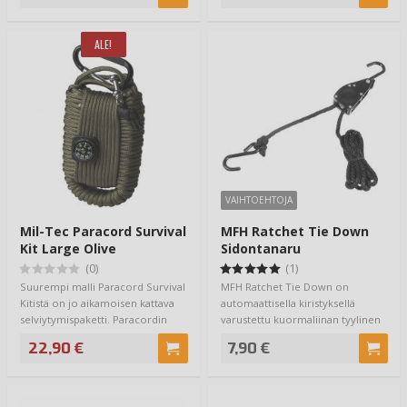
ALE!
VAIHTOEHTOJA
Mil-Tec Paracord Survival
MFH Ratchet Tie Down
Kit Large Olive
Sidontanaru
(0)
(1)
Suurempi malli Paracord Survival
MFH Ratchet Tie Down on
Kitistä on jo aikamoisen kattava
automaattisella kiristyksellä
selviytymispaketti. Paracordin
varustettu kuormaliinan tyylinen
sis…
sidontaväline…
22,90 €
7,90 €