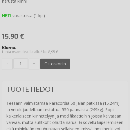
narusta kiinni.
HETI
varastosta (1 kpl)
15,90
€
Hinta osamaksulla alk. / kk: 8,95 €
-
+
Ostoskoriin
TUOTETIEDOT
Teesarin valmistamaa Paracordia 50 jalan pätkissä (15.24m)
ja vetolujuudeltaan testattua 550 paunaista (249kg). Sopii
kaikenlaiseen kiinnittelyyn ja modifikaatioihin joissa kaivataan
vahvaa, mutta suhtkoht ohutta narua. Ei sovellu kiipeilemiseen
eikä mihinkään muuhunkaan sellaiseen, missä ihmishenki voi