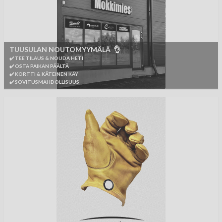
TUUSULAN NOUTOMYYMÄLÄ 👌
✔️ TEE TILAUS & NOUDA HETI
✔️ OSTA PAIKAN PÄÄLTÄ
✔️ KORTTI & KÄTEINEN KÄY
✔️ SOVITUSMAHDOLLISUUS