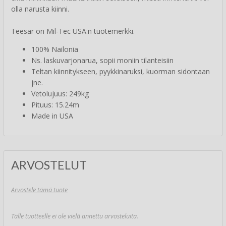
olla narusta kiinni.
Teesar on Mil-Tec USA:n tuotemerkki.
100% Nailonia
Ns. laskuvarjonarua, sopii moniin tilanteisiin
Teltan kiinnitykseen, pyykkinaruksi, kuorman sidontaan
jne.
Vetolujuus: 249kg
Pituus: 15.24m
Made in USA
ARVOSTELUT
Arvostele tämä tuote
Tälle tuotteelle ei ole vielä annettu arvosteluita.