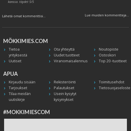
kanssa. täydet 5/5
Lue muiden kommentteja...
Lähetä omat kommenttisi...
MÖKKIMIES.COM
Tietoa
Ota yhteyttä
Noutopiste
yrityksestä
Uudet tuotteet
Ostoskori
Uutiset
Viranomaisalennus
Top 20 -tuotteet
APUA
Kirjaudu sisään
Rekisteröinti
Toimitusehdot
Tarjoukset
Palautukset
Tietosuojaseloste
Tilaa meidän
Usein kysytyt
uutiskirje
kysymykset
#MOKKIMIESCOM
Facebook
Instagram
Twitter / X
TikTok
Youtube
In English