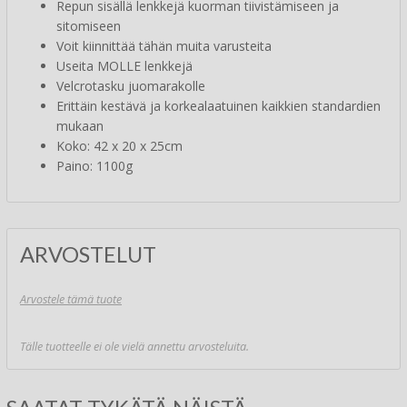
Repun sisällä lenkkejä kuorman tiivistämiseen ja
sitomiseen
Voit kiinnittää tähän muita varusteita
Useita MOLLE lenkkejä
Velcrotasku juomarakolle
Erittäin kestävä ja korkealaatuinen kaikkien standardien
mukaan
Koko: 42 x 20 x 25cm
Paino: 1100g
ARVOSTELUT
Arvostele tämä tuote
Tälle tuotteelle ei ole vielä annettu arvosteluita.