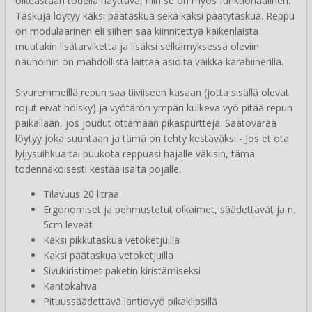
oikeastaan todella näyttävä, niin se on myös funktionaalinen.
Taskuja löytyy kaksi päätaskua sekä kaksi päätytaskua. Reppu
on modulaarinen eli siihen saa kiinnitettyä kaikenlaista
muutakin lisätarviketta ja lisäksi selkämyksessä oleviin
nauhoihin on mahdollista laittaa asioita vaikka karabiinerilla.
Sivuremmeillä repun saa tiiviiseen kasaan (jotta sisällä olevat
rojut eivät hölsky) ja vyötärön ympäri kulkeva vyö pitää repun
paikallaan, jos joudut ottamaan pikaspurtteja. Säätövaraa
löytyy joka suuntaan ja tämä on tehty kestäväksi - Jos et ota
lyijysuihkua tai puukota reppuasi hajalle väkisin, tämä
todennäköisesti kestää isältä pojalle.
Tilavuus 20 litraa
Ergonomiset ja pehmustetut olkaimet, säädettävät ja n.
5cm leveät
Kaksi pikkutaskua vetoketjuilla
Kaksi päätaskua vetoketjuilla
Sivukiristimet paketin kiristämiseksi
Kantokahva
Pituussäädettävä lantiovyö pikaklipsillä