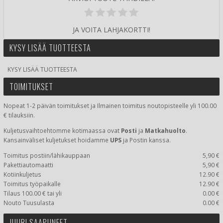
JA VOITA LAHJAKORTTI!
KYSY LISÄÄ TUOTTEESTA
KYSY LISÄÄ TUOTTEESTA
TOIMITUKSET
Nopeat 1-2 päivän toimitukset ja Ilmainen toimitus noutopisteelle yli 100.00
€ tilauksiin.
Kuljetusvaihtoehtomme kotimaassa
ovat
Posti
ja
Matkahuolto
.
Kansainväliset kuljetukset hoidamme
UPS
ja Postin kanssa.
Toimitus postiin/lähikauppaan
5,90 €
Pakettiautomaatti
5,90 €
Kotiinkuljetus
12.90 €
Toimitus työpaikalle
12.90 €
Tilaus 100.00 € tai yli
0.00 €
Nouto Tuusulasta
0.00 €
JUURI SAAPUNEET