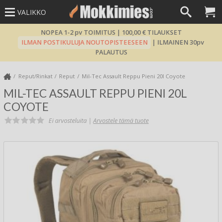
VALIKKO
NOPEA 1-2 pv TOIMITUS | 100,00 € TILAUKSET
ILMAN POSTIKULUJA NOUTOPISTEESEEN
| ILMAINEN 30pv
PALAUTUS
Reput/Rinkat
Reput
Mil-Tec Assault Reppu Pieni 20l Coyote
MIL-TEC ASSAULT REPPU PIENI 20L
COYOTE
Ei arvosteluita |
Arvostele tämä tuote