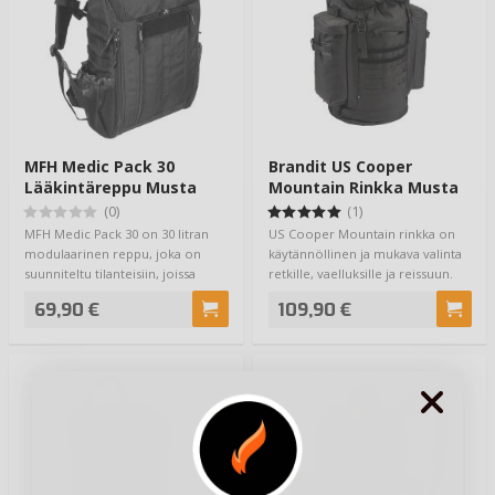
MFH Medic Pack 30
Brandit US Cooper
Lääkintäreppu Musta
Mountain Rinkka Musta
(0)
(1)
MFH Medic Pack 30 on 30 litran
US Cooper Mountain rinkka on
modulaarinen reppu, joka on
käytännöllinen ja mukava valinta
suunniteltu tilanteisiin, joissa
retkille, vaelluksille ja reissuun.
varustei…
Ku…
69,90 €
109,90 €