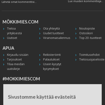
Lue muiden kommentteja...
Lähetä omat kommenttisi...
MÖKKIMIES.COM
Tietoa
Ota yhteyttä
Noutopiste
yrityksestä
Uudet tuotteet
Ostoskori
Uutiset
Viranomaisalennus
Top 20 -tuotteet
APUA
Kirjaudu sisään
Rekisteröinti
Toimitusehdot
Tarjoukset
Palautukset
Tietosuojaseloste
Tilaa meidän
Usein kysytyt
uutiskirje
kysymykset
#MOKKIMIESCOM
Facebook
Instagram
Twitter / X
TikTok
Youtube
In English
Peruuta tilaus
Sivustomme käyttää evästeitä