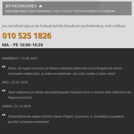
BY MOKKIMIES 🔥
MEIDÄN OMA TUOTEMERKKI, TOP-5 TUOTTEITA VUODESTA TOISEEN!
Jos tarvitset apua tai haluat tehdä tilauksen puhelimitse, voit soittaa:
010 525 1826
MA - PE 10:00-16:30
ENKERRO
/ 15.06.2013
Kiitos, oli nopea toimitus ja tavara vaikuttaa pikaisella ensisilmäyksellä varsin
toimivalta ratkaisulta. Ja eikun testaamaan. Jos tulisi vaikka 2-kilon siika!!
EKÜ
/ 22.01.2016
Hyvä valikoima ja vähän spesiaalimpaakin tavaraa mitä ei muista alan liikkeistä saa.
Nopea toimitus!
UKKO
/ 31.10.2019
Uskomattoman nopea toimtus tänne Pohjois-Suomeen. n. vuorokausi ja paketti
perillä! Loistavaa toimintaa!