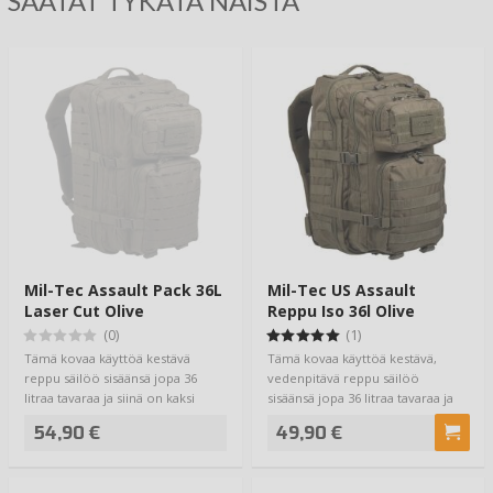
SAATAT TYKÄTÄ NÄISTÄ
Mil-Tec Assault Pack 36L
Mil-Tec US Assault
Laser Cut Olive
Reppu Iso 36l Olive
(0)
(1)
Tämä kovaa käyttöä kestävä
Tämä kovaa käyttöä kestävä,
reppu säilöö sisäänsä jopa 36
vedenpitävä reppu säilöö
litraa tavaraa ja siinä on kaksi
sisäänsä jopa 36 litraa tavaraa ja
kookasta o…
siinä on kak…
54,90 €
49,90 €