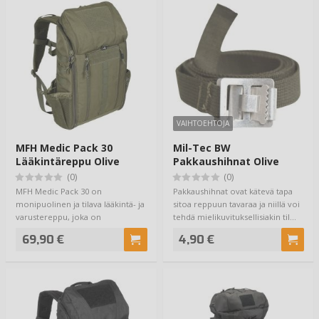
VAIHTOEHTOJA
MFH Medic Pack 30
Mil-Tec BW
Lääkintäreppu Olive
Pakkaushihnat Olive
(0)
(0)
MFH Medic Pack 30 on
Pakkaushihnat ovat kätevä tapa
monipuolinen ja tilava lääkintä- ja
sitoa reppuun tavaraa ja niillä voi
varustereppu, joka on
tehdä mielikuvituksellisiakin til…
suunniteltu erityises…
69,90 €
4,90 €