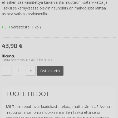
eli siihen saa kiinnitettyä kaikenlaista muutakin lisätarviketta ja
lisäksi selkämyksessä oleviin nauhoihin on mahdollista laittaa
asioita vaikka karabiinerilla.
HETI
varastosta (1 kpl)
43,90
€
Hinta osamaksulla alk. / kk: 8,95 €
-
+
Ostoskoriin
TUOTETIEDOT
Mil-Tecin reput ovat laadukasta tekoa, mutta tämä US Assault
-reppu on aivan omaa luokkaansa. Sen lisäksi että se on