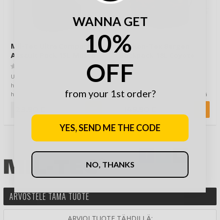
WANNA GET
10%
Mil-Tec Ultra Compact
Helikon-Tex Bergen
Assault Pack 15L Musta
Backpack 18L Coyote
OFF
(0)
(0)
Ultra Compact Assault Pack on
Helikonin aikaisemman Matilda -
hyvin pieneen tilaan menevä ja
repun suosion siivittelemänä on
from your 1st order?
huomaamaton Assault Reppu Mil-
tultu johtopäätökseen, että hyviä
Teciltä, …
Bus…
23,90 €
149,90 €
YES, SEND ME THE CODE
NO, THANKS
ARVOSTELE TÄMÄ TUOTE
ARVIOI TUOTE TÄHDILLÄ: