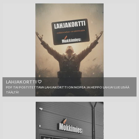
LAHJAKORTTI 🤍
PDF TAI POSTITETTAVA LAHJAKORTTI ON NOPEA JA HEPPO LAHJA! LUE LISÄÄ
TÄÄLTÄ!